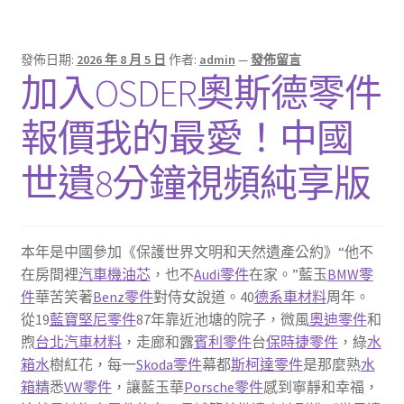
發佈日期:
2026 年 8 月 5 日
作者:
admin
—
發佈留言
加入OSDER奧斯德零件
報價我的最愛！中國
世遺8分鐘視頻純享版
本年是中國參加《保護世界文明和天然遺產公約》“他不
在房間裡
汽車機油芯
，也不
Audi零件
在家。”藍玉
BMW零
件
華苦笑著
Benz零件
對侍女說道。40
德系車材料
周年。
從19
藍寶堅尼零件
87年靠近池塘的院子，微風
奧迪零件
和
煦
台北汽車材料
，走廊和露
賓利零件
台
保時捷零件
，綠
水
箱水
樹紅花，每一
Skoda零件
幕都
斯柯達零件
是那麼熟
水
箱精
悉
VW零件
，讓藍玉華
Porsche零件
感到寧靜和幸福，