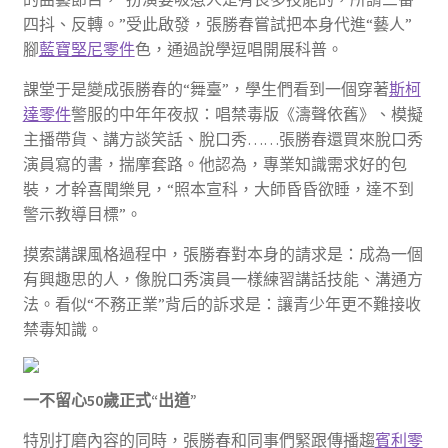
四抖、反轉。”受此啟發，張勝春嘗試把本身代進“藝人”
腳
藍寶堅尼零件
色，通過說學逗唱開展科普。
課堂于是變成張勝春的“舞臺”，學生們看到一個穿著
斯柯
達零件
警服的中年年夜叔：唱禁毒版《濤聲依舊》、模擬
主播帶貨、講方談笑話、脫口秀……張勝春還買來脫口秀
演員寫的書，揣摩套路。他認為，專業知識需求好的包
裝，才幹喜聞樂見，“照本宣科，大師昏昏欲睡，達不到
警示教導目標”。
摸索講課風格過程中，張勝春對本身的請求是：成為一個
有興趣思的人，像脫口秀演員一樣練習講話技能、溝通方
法。看似“不務正業”背后的訴求是：讓青少年更不難接收
禁毒知識。
一不留心50歲正式“出道”
特別打磨內容的同時，張勝春和同事們緊跟傳播趨
賓利零