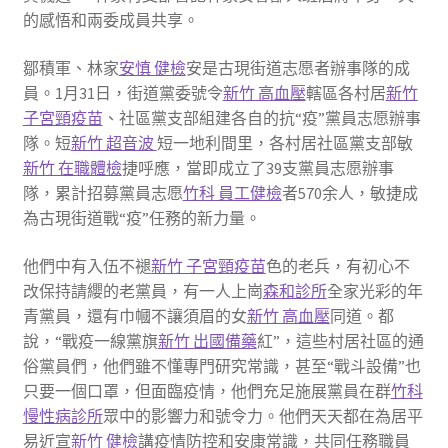
的感悟和兩委成員共享。
鄒積軍、林家
安慎 健檢
安是古現街道志愿者辦事隊的成
員。1月31日，街道黨委號令
新竹 高血壓
轄區各村居
新竹
子宮頸疫苗
、社區黨支部組建各自的抗“疫”黨員志愿辦事
隊。短
新竹 超音波
短一地利間里，各村居社區黨支部敏
新竹 在職體檢
捷呼應，當即成立了39支黨員志愿辦事
隊，累計招募黨員志愿
竹科 員工健檢
者570余人，敏捷成
為古現街道戰“疫”任務的新力量。
他們中有入伍不褪
新竹 子宮頸疫苗
色的老兵，有初心不
改保持請纓的老黨員，有一人上崗
森和診所
全家光彩的年
青黨員，還有巾幗不讓須眉的女
新竹 高血壓
同道。都
說，“戰疫一線黨旗
新竹 出國備藥
紅”，這些村居社區的通
俗黨員們，他們雖不懂專門研究常識，甚至“戰斗設備”也
只要一個口罩，但面臨疫情，他們充足施展黨員在群
竹科
慢性病診所
眾中的影響力和號令力。他們天天都在為居平
易近宣
新竹 健檢
講疫情防控和安康常識，共同任務職員