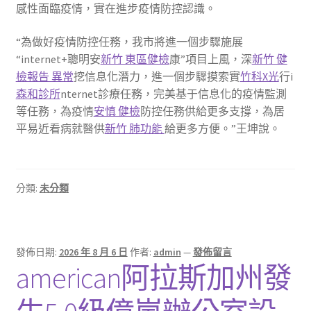
感性面臨疫情，實在進步疫情防控認識。
“為做好疫情防控任務，我市將進一個步驟施展
“internet+聰明安
新竹 東區健檢
康”項目上風，深
新竹 健
檢報告 異常
挖信息化潛力，進一個步驟摸索實
竹科X光
行i
森和診所
nternet診療任務，完美基于信息化的疫情監測
等任務，為疫情
安慎 健檢
防控任務供給更多支撐，為居
平易近看病就醫供
新竹 肺功能
給更多方便。”王坤說。
分類:
未分類
發佈日期:
2026 年 8 月 6 日
作者:
admin
—
發佈留言
american阿拉斯加州發