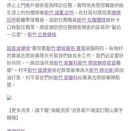
停止上門進戶摸排查詢拜訪任務，實時地為管控職員供給
生涯上的包攬辦事
新竹 減重 診所
，在社區村居巡查
康德
診所
勸離聚堆職員，協助任務職員
新竹 在職體檢
做好卡
口執勤任務等，將疫情防控任務精密周密的延長到“最后
一公里”。
新竹 公教健檢
超音波健檢
“艱苦都
新竹 健檢報告 異常
是臨時的，有咱村
的黨員志愿辦事隊天天幫我們做良多工作，我們必定要好
好共同，一路加油共渡
新竹 家醫科
新竹 帶狀皰疹疫苗
難
關”。村平
新竹 猛健樂
易近群里崔琳為大
新竹 肺功能
師加
油打氣，村平易近們紛
新竹 家醫科
紜黨員志愿辦事隊點
贊。
【更多消息，請下載”海報消息”消息客戶端或訂閱山東手
機報】