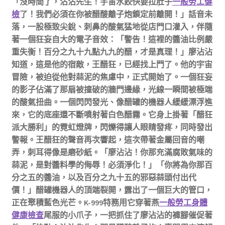
「沒時間了，沾沾先生！宇宙水餃快要拉肚子
一般勞工健
檢
了！我們必須在你被醋酸離子炮鎖定前離開！」話音未
落，一股極致尖銳、刺鼻的酸氣猛地從店門口灌入，伴隨
著一個狂妄自大的電子音效：「警告！這裡的醬油比例嚴
重失衡！百分之九十九點九九的醋，才是真理！」廖沾沾
知道，這是他的宿敵，王醋狂，已經找上門了。他的宇宙
冒險，被迫從他對蒜泥的焦慮中，正式開始了。一個狂妄
的影子佔滿了那扇被撞破的牆門邊緣，光線一瞬間被極端
的酸氣扭曲。一個閃閃發光、像醋罐的機器人緩緩漂浮進
來，它的底座還不斷噴射著白色醋霧。它身上掛著「醋狂
派大勝利」的霓虹燈牌，閃爍得讓人眼睛發疼，同時發出
警報。王醋狂的聲音再次響起，這次帶著金屬回音的嘲
弄，刺耳得像是磨砂紙。「廖沾沾！你那充滿腐敗氣味的
蒜泥，是對醬料學的侮辱！必須淨化！」「你將為你那百
分之五的醬油，以及百分之九十五的邪惡蒜頭付出代
價！」醋罐機器人的頂端裂開，露出了一個巨大的管口，
正在聚積藍色光芒。K-999特務用它穿著燕
一般勞工身體
健康檢查
尾服的小爪子，一把抓住了廖沾沾的褲腳催促著