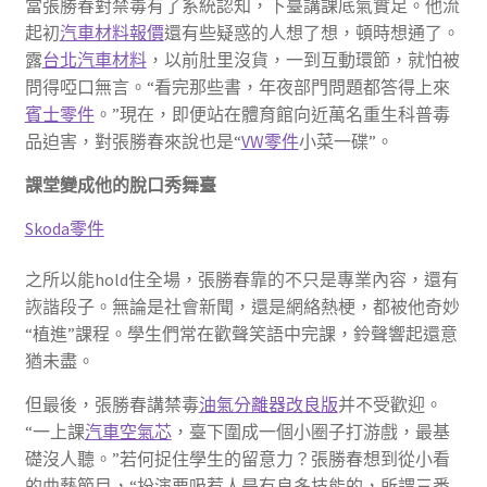
當張勝春對禁毒有了系統認知，下臺講課底氣實足。他流
起初
汽車材料報價
還有些疑惑的人想了想，頓時想通了。
露
台北汽車材料
，以前肚里沒貨，一到互動環節，就怕被
問得啞口無言。“看完那些書，年夜部門問題都答得上來
賓士零件
。”現在，即便站在體育館向近萬名重生科普毒
品迫害，對張勝春來說也是“
VW零件
小菜一碟”。
課堂變成他的脫口秀舞臺
Skoda零件
之所以能hold住全場，張勝春靠的不只是專業內容，還有
詼諧段子。無論是社會新聞，還是網絡熱梗，都被他奇妙
“植進”課程。學生們常在歡聲笑語中完課，鈴聲響起還意
猶未盡。
但最後，張勝春講禁毒
油氣分離器改良版
并不受歡迎。
“一上課
汽車空氣芯
，臺下圍成一個小圈子打游戲，最基
礎沒人聽。”若何捉住學生的留意力？張勝春想到從小看
的曲藝節目，“扮演要吸惹人是有良多技能的，所謂三番