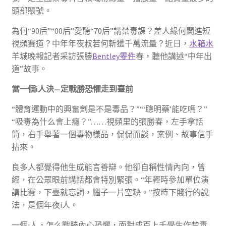
頭部賬號。
為何“90后”“00后”愛聽“70后”講禁毒課？差人緣何闖進短
視頻賽道？中年年夜叔若何斬獲千萬流量？近日，
水箱水
羊城晚報記者采訪張勝
Bentley零件
春，聽他講述“中年出
道”故事。
當一個i人決—定戰勝恐懼走到臺前
“體育運動中的興奮劑是不是毒品？”“‘聰明藥’能吃嗎？”
“吸毒為什么會上癮？”……視頻里的張勝春，左手拿話
筒，右手舉著一個毒物樣品，侃侃而談，案例、故事信手
拈來。
良多人都覺得他生成能言善辯。他卻自稱性情內向，曾
經，在公眾眼前講話都會特別緊張。“年輕時參加單位演
講比賽，下臺就忘詞，腦子一片空缺。”按時下賤行的說
法，是個年夜i人。
一個i人，怎么戰勝內心恐懼，面對成百上千學生作禁毒