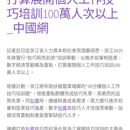
巧培訓100萬人次以上
_中國網
記者近日從浙江省人力資本和社會保證廳得悉，浙江2025
年將實行“技巧照亮前途”培訓舉動，以進步前輩制造業、
數字經濟等範疇為重點，打算展開個人工作技巧培訓100
萬人次以上。
依據計劃，浙江將布局扶植籠罩城鄉的“30分鐘個人工作
技巧培訓圈”，增進重點群體完成技巧失業、高東西的品
質失業。同
包養
時，繚繞財產成長需求，鼎力實行進步前
輩制造業技巧強基、數字
包養
高技巧人才倍增等舉動，加
速培育重點財產急需緊缺技巧人才。
連續打造
包養
技巧型村落也是浙江展開技巧培訓的主要內