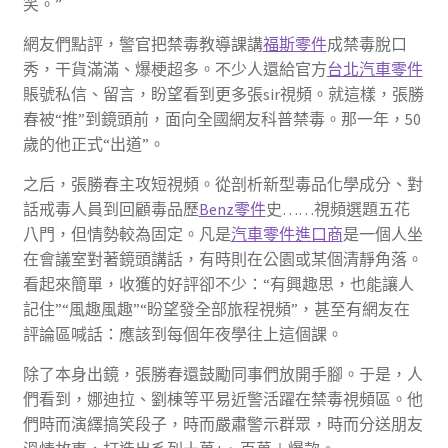
笑。”
網友們點評，警官把禁毒教導課講
福斯零件
成禁毒脫口
秀，干貨滿滿、爆梗超多。不少人還給官方
台北汽車零件
賬號私信、留言，盼望看到更多張sir視頻。就這樣，張勝
春被“推”到鏡頭前，面向全國網友科普禁毒。那一年，50
歲的他正式“出道”。
之后，張勝春主攻短視頻。從剖析新型毒品化學成分、對
話戒毒人員到回顧毒品歷
Benz零件
史……視頻選題五花
八門，但情勢較為固定。凡是
汽車零件進口商
是一個人坐
在會議室對著鏡頭講話，有時則在公園或某個清靜角落。
看起來簡單，收獲的好評卻不少：“有興趣思，也能讓人
記住”“風趣風趣”“盼望發全部旅程視頻”，甚至有網友在
評論區喊話：應該到每個年夜學往上這個課。
除了本身出鏡，張勝春還鼓勵同事們放開手腳。于是，人
們看到，娜迪拉、劉棟等平易近警活躍在禁毒視頻區。他
們時而演繹搞笑段子，時而嚴肅警示群眾，時而分送朋友