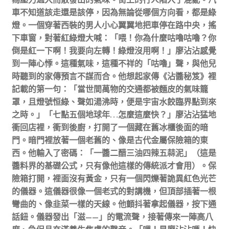
車不知道該走還是該停，因為無論從哪個方向看，都是綠
燈。一個穿著西裝的男人小心翼翼地把車停在路中央，搖
下車窗，對著紅綠燈大喊：「喂！你為什麼咕嚕咕嚕？你
倒是紅一下啊！我要向左轉！綠燈沒用啊！」廖沾沾感覺
到一陣心悸。這種氣味，這種不祥的「咕嚕」聲，與他兒
時聽到的家傳預言不謀而合。他想起家傳《沾醬秘笈》裡
記載的第一句：「當世間萬物的交通都被麵皮的氣味籠
罩，且燈號恒綠、聲如湯沸時，便是宇宙水餃臨界點到來
之時。」「七點五個地球年…怎麼這麼快？」廖沾沾猛地
衝回店裡，衝到後廚，打開了一個藏在舊冰櫃後面的暗
門。暗門裡放著一個老舊的、像是古代金屬保險箱的東
西。他輸入了密碼：「一醬二醋三油四辣五蒜泥」（這是
醬料界的基礎公式，只有像他這樣的傳統派才會用）。保
險箱打開，裡面沒有黃金，只有一個閃爍著詭異紅色光芒
的儀器。這儀器很像一個老式的對講機，但頂部插著一根
彎曲的、像韭菜一樣的天線。他顫抖著拿起儀器，按下通
話鈕。儀器發出「滋——」的電流聲，接著傳來一陣高八