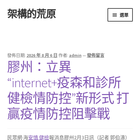
架構的荒原
跳
跳
選單
至
至
導
主
首頁
覽
要
列
內
容
發佈日期:
2026 年 8 月 6 日
作者:
admin
—
發佈留言
膠州：立異
“internet+疫森和診所
健檢情防控”新形式 打
贏疫情防控阻擊戰
民眾網·海
安慎 健檢
報消息膠州2月3日訊（記者 郭伯濤）