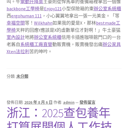
叫。牛
電動升降桌
土豪則從悍馬車的後備箱裡拿出一個像
backbone工學椅
是
Enjoy121
小型保險箱的東
辦公室系統櫃
西
ergohuman 111
，小心翼翼地拿出一張一元美金。「等
幸福空間
等！
Wilkhahn
如果我的愛是X，那林
bestmade工
學椅
天秤的回應Y應該是X的虛數單位才對啊！」牛土豪猛
室內設計
地將
辦公室系統櫃
信用卡插進咖啡館門口的一台
老舊自
系統櫃工廠直營
動販賣機，販賣機發出痛
辦公家具
Xten法拉利
苦的呻吟。
分類:
未分類
發佈日期:
2026 年 8 月 6 日
作者:
admin
—
發佈留言
浙江：2025查包養年
打算展開個人工作技