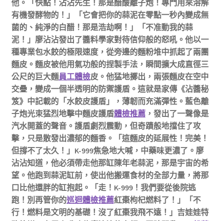
他。「快點！沾沾先生！那是醋酸離子炮！專門用來溶解
有機發酵物的！」「它會把你的蒜泥在零點一秒內變成無
菌的、純淨的白醋！那是浩劫啊！」「不准動我的蒜
泥！」廖沾沾發出了醬料學家對待信仰般的怒吼。他以一
種專業包水餃的極限速度，從旁邊的麵粉堆中抓起了兩團
麵皮。麵皮被他用氣功般的捏製手法，瞬間擴大成直徑三
公尺的巨大麵
員工體檢
皮。他猛地擲出，兩張麵皮在空中
交疊，變成一個半透明的防禦護盾。這就是家傳《沾醬秘
笈》中記載的「水餃皮護盾」，薄韌而充滿彈性。藍色離
子炮光束猛烈地擊中麵皮護盾
體檢推薦
，發出了一聲像是
汽水開蓋的聲音。護盾劇烈震動，但奇蹟般地擋住了攻
擊，只是散發出濃郁的麵香。「這麵皮的延展性！完美！
但撐不了太久！」K-999焦急地大喊，中藥味更濃了。廖
沾沾知道，他必須帶走他那缸陳年老蒜泥，那是宇宙的希
望。他跑到蒜泥缸前，使出他搬運食材的全部力量，將那
口比他還胖的缸抱起。「走！K-999！我們要從後院逃
跑！別再管你的
巡迴體檢推薦
紅棗枸杞燃料了！」「不
行！燃料是文明的基礎！沒了紅棗我飛不遠！」吉娃娃特