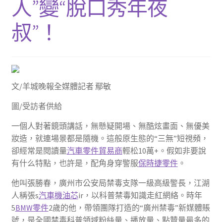
人”變“脫口秀年夜
叔”！
文/羊城晚報全媒體記者 鄢敏
圖/受訪者供給
一個人對著鏡頭講話，無懸疑開場、無酷炫畫面、無優美
妝造，就連場景都是隨機。這般原生態的“三無”短視頻，
卻經常是閱讀量
汽車零件貿易商
輕松10萬+。假如非要說
有什么特點，也許是，配角身穿警服
保時捷零件
。
他叫張勝春，廣州市公安局禁毒支隊一級高級警長，江湖
人稱張s
汽車機油芯
ir，以科普禁毒知識走紅網絡。時年
5
BMW零件
2歲的他，帶領團隊打造的“廣州禁毒”新媒體賬
號，是全國禁毒科普領域粉絲量、播放量、點贊量最多的