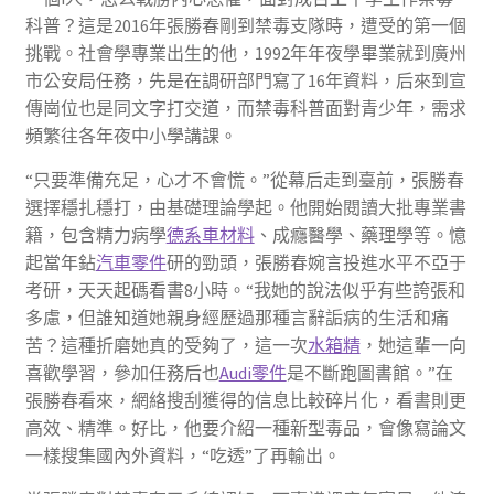
科普？這是2016年張勝春剛到禁毒支隊時，遭受的第一個
挑戰。社會學專業出生的他，1992年年夜學畢業就到廣州
市公安局任務，先是在調研部門寫了16年資料，后來到宣
傳崗位也是同文字打交道，而禁毒科普面對青少年，需求
頻繁往各年夜中小學講課。
“只要準備充足，心才不會慌。”從幕后走到臺前，張勝春
選擇穩扎穩打，由基礎理論學起。他開始閱讀大批專業書
籍，包含精力病學
德系車材料
、成癮醫學、藥理學等。憶
起當年鉆
汽車零件
研的勁頭，張勝春婉言投進水平不亞于
考研，天天起碼看書8小時。“我她的說法似乎有些誇張和
多慮，但誰知道她親身經歷過那種言辭詬病的生活和痛
苦？這種折磨她真的受夠了，這一次
水箱精
，她這輩一向
喜歡學習，參加任務后也
Audi零件
是不斷跑圖書館。”在
張勝春看來，網絡搜刮獲得的信息比較碎片化，看書則更
高效、精準。好比，他要介紹一種新型毒品，會像寫論文
一樣搜集國內外資料，“吃透”了再輸出。