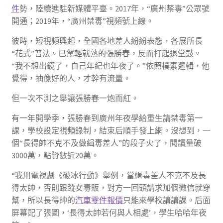
件
勢，陸續進駐新媒體平臺。2017年，“廣州禁毒”公眾號
開通；2019年，“廣州禁毒”視頻號上線。
彼時，短視頻興起，全國各地差人紛紛表態，各展所長
“花式”普法。已駕輕就熟的張勝春，反而打起退堂鼓。
“我不想出鏡了，自己年紀也年夜了。”依照樸素邏輯，他
覺得，抽像好的人，才幹有流量。
但一次不測之舉讓張勝春一炮而紅。
有一年開學季，張勝春到廣州年夜學給重生講禁毒第一
課，學校設定視頻錄制，結束后順手發上網。沒想到，一
個“長得帥不克不及做緝毒差人”的段子火了，閱讀量破
3000萬，點贊數近20萬。
“我用電視劇《破冰行動》舉例，當緝毒差人不克不及長
得太帥，否則跟蹤女毒販，對方一回頭請求加個微信就穿
幫，所以長得帥的
汽車零件報價
只能來學校講講課。后面
屏幕配了張圖，‘長得太帥若何與人相處’，學生哈哈年夜