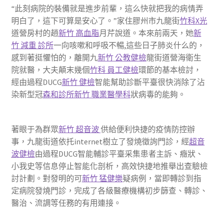
“此刻病院的裝備就是進步前輩，這么快就把我的病情弄
明白了，這下可算是安心了。”家住膠州市九龍街
竹科X光
道營房村的趙
新竹 高血脂
月芹說道。本來前兩天，她
新
竹 減重 診所
一向咳嗽和呼吸不暢,這些日子肺炎什么的，
感到著挺懼怕的，離開九
新竹 公教健檢
龍街道營海衛生
院就醫，大夫顛末幾個
竹科 員工健檢
環節的基本檢討，
經由過程DUCG
新竹 健檢
智能幫助診斷平臺很快消除了沾
染新型冠
森和診所
新竹 職業醫學科
狀病毒的能夠。
著眼于為群眾
新竹 超音波
供給便利快捷的疫情防控辦
事，九龍街道依托internet樹立了發燒徵詢門診，經
超音
波健檢
由過程DUCG智能輔診平臺采集患者主訴、癥狀、
小我史等信息停止智能化剖析，高效快捷地推舉出查驗檢
討計劃。對發明的可
新竹 猛健樂
疑病例，當即轉診到指
定病院發燒門診，完成了各級醫療機構初步篩查、轉診、
醫治、流調等任務的有用連接。