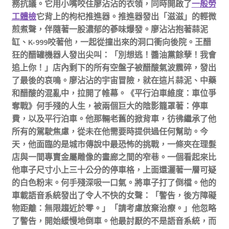
務抗議。它用小嘴咬住廖沾沾的衣領，同時開啟了
一般勞
工體檢
它背上的枸杞推進器。推進器發出「滋滋」的輕微
煎煮聲，伴隨著一股濃郁的蔘味爆發。廖沾沾抱著蒜泥
缸、K-999咬著他，一起從撞出來的洞口衝向後院。王醋
狂的醋罐機器人發出尖叫：「別想逃！醬油黨餘孽！我會
追上你！」店內剩下的所有空盤子被醋酸氣波震碎，發出
了最後的哀鳴。廖沾沾的宇宙冒險，就在這片蒜泥、中藥
和醋酸的混亂中，拉開了帷幕。《平行泊車維度：車位爭
奪戰》何手殘的人生，被兩個巨大的陰影籠罩著：停車
費，以及平行泊車。他那輛老舊的掀背車，彷彿繼承了他
所有的駕駛焦慮，從未在他需要時提供過任何幫助。今
天，他面臨的是城市傳說中最恐怖的挑戰，一條夾在理髮
店與一間專賣金屬雕像的畫廊之間的窄巷。一個看起來比
他車子尺寸小上三十公分的停車格，上面還灑著一層可疑
的白色粉末。何手殘深吸一口氣。將車子打了倒檔。他的
車載語音系統發出了令人不快的女聲：「警告，後方障礙
物距離：無限趨近於零。」「請考慮放棄治療。」他忽略
了警告，開始緩慢地倒車。他最討厭的不是語音系統，而