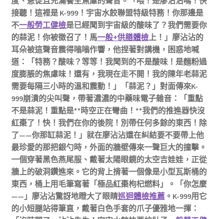
度、急促且充滿養生焦慮的聲音。「喂！是廖沾沾嗎！快
接聽！這裡是 K-999！宇宙水餃聯盟特級特務！你那邊是
不
一般勞工健檢
是已經聞到宇宙級的酸味了？我們需要你
的蒜泥！你被徵召了！馬
一般+供膳體檢
上！」廖沾沾的
耳朵被這聲音震得嗡嗡作響，他捏著對講機，困惑地喊
道：「特務？酸味？等等！我聞到的不是酸味！是麵粉過
度膨脹的焦慮味！還有，我現在走不開！我的陳年老蒜泥
需要每隔三小時的溫和震動！」「蒜泥？」對面傳來K-
999崩潰的尖叫聲，帶著濃濃的中藥味電子雜音：「重點
不是蒜泥！重點是**時空正在彎曲！**我們的推進器快沒
紅棗了！快！我們在你的後院！別帶任何多餘的東西！除
了——你那缸蒜泥！」就在廖沾沾還在糾結要不要帶上他
最珍愛的那把銀勺時，外面的牆壁傳來一聲巨大的撞擊。
一個穿著黑色燕尾服、戴著太陽眼鏡的太空吉娃娃，正從
牆上的破洞鑽進來。它的背上揹著一個像是小型瓦斯桶的
東西，桶上用毛筆寫著「極品紅棗枸杞燃料」。「你怎麼
——」廖沾沾驚訝地瞪大了眼睛
巡迴體檢推薦
。K-999用它
的小短腿站得筆直，戴著白色手套的爪子優雅地一揮：