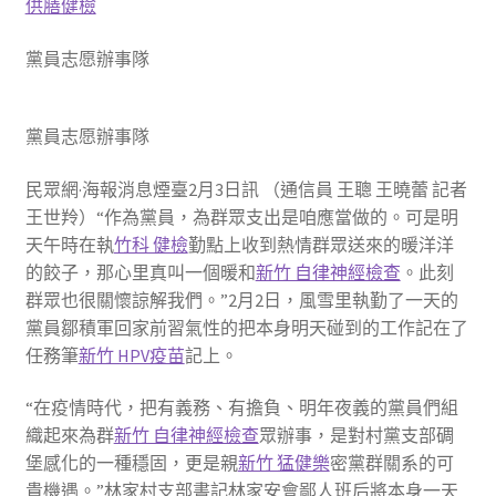
供膳健檢
黨員志愿辦事隊
黨員志愿辦事隊
民眾網·海報消息煙臺2月3日訊 （通信員 王聰 王曉蕾 記者
王世羚）“作為黨員，為群眾支出是咱應當做的。可是明
天午時在執
竹科 健檢
勤點上收到熱情群眾送來的暖洋洋
的餃子，那心里真叫一個暖和
新竹 自律神經檢查
。此刻
群眾也很關懷諒解我們。”2月2日，風雪里執勤了一天的
黨員鄒積軍回家前習氣性的把本身明天碰到的工作記在了
任務筆
新竹 HPV疫苗
記上。
“在疫情時代，把有義務、有擔負、明年夜義的黨員們組
織起來為群
新竹 自律神經檢查
眾辦事，是對村黨支部碉
堡感化的一種穩固，更是親
新竹 猛健樂
密黨群關系的可
貴機遇。”林家村支部書記林家安會鄙人班后將本身一天