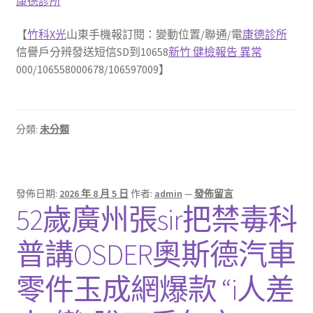
康德診所
【
竹科X光
山東手機報訂閱：變動位置/聯通/電
康德診所
信譽戶分辨發送短信SD到10658
新竹 健檢報告 異常
000/106558000678/106597009】
分類:
未分類
發佈日期:
2026 年 8 月 5 日
作者:
admin
—
發佈留言
52歲廣州張sir把禁毒科
普講OSDER奧斯德汽車
零件玉成網爆款 “i人差