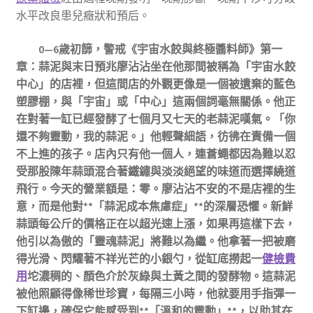
水平改良患兒癥狀和預后。
0—6歲初篩，警戒《宇宙水餃與終極醬料師》第一
章：蒜泥與末日預兆廖沾沾坐在他那間被稱為「宇宙水餃
中心」的店裡，但這間店的外觀更像是一個被遺棄的藍色
塑膠棚，與「宇宙」或「中心」這兩個詞毫無關係。他正
在對著一缸已經發酵了七個月又七天的老蒜泥嘆氣。「你
還不夠靈動，我的蒜泥。」他輕聲細語，彷彿在責備一個
不上進的孩子。店內只有他一個人，連蒼蠅都因為難以忍
受那股陳年蒜頭混合著鐵鏽與淡淡絕望的味道而選擇繞道
飛行。今天的營業額是：零。廖沾沾不安的不是店裡的生
意，而是他對**「蒜泥成本焦慮症」**的深層恐懼。新鮮
蒜頭每公斤的價格正在以超光速上漲，如果再這樣下去，
他引以為傲的「靈魂蒜泥」將難以為繼。他拿著一把被磨
得光滑、閃耀著不祥光芒的小銀勺，從缸底撈起一
健檢費
用
坨濃稠的、顏色介於灰綠與土黃之間的發酵物。這蒜泥
被他照顧得像稀世珍寶，每隔三小時，他就要用手指彈一
下缸邊，確保它能感受到**「溫和的震動」**，以助其在