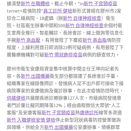
據清楚
新竹 在職體檢
，截止今朝，“in
新竹 子宮頸疫苗
ternet+疫情防控”
員工診所 健檢
新形式曾經在膠州市2家
綜合二級病院、18處鎮（辦
新竹 自律神經檢查
）衛生
院、社區衛生辦事中間和500
新竹 自律神經檢查
余個村衛
生室周全推行，智能輔診、長途會診、線上徵詢等信息化
手腕
新竹 高血壓
，有用晉陞了下層疫
新竹 高血脂
情防控
程度，上線利用首日即消除23例可疑病例，有用晉陞了下
層醫療機構對可疑
新竹 帶狀皰疹疫苗
病例的篩查效力。
膠州市衛生安康局資金集中核算中間主任王坤向記者先
容，各
新竹 出國備藥
衛生部分都搭建了長途會診平臺，
組織專家在線錄像問診，發燒病人足不出戶即可接收下級
病院專家的安康徵詢及復診辦事，在此次疫情防控時代，
供膳健檢
共展開長途診療辦事127人次，市級病院發燒患
者門診量比擬同期降落12%；經由過程微信大眾號“人工
客服”及安康客服
新竹 子宮頸疫苗
熱
康德診所
線等多渠道
新竹 入職健檢
安慎 健檢
停止新型冠狀病毒防控營業徵詢
與領導，供給全方
新竹 出國備藥
位安康辦事，領導群眾