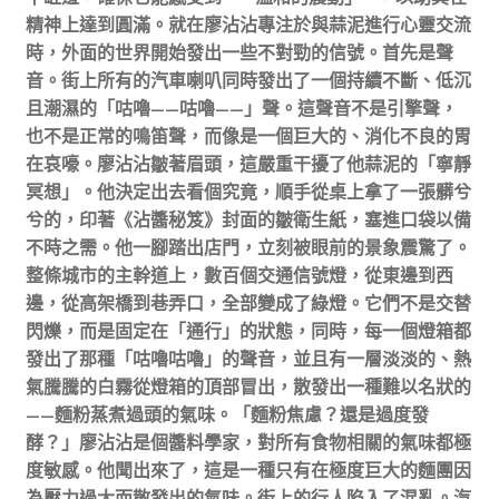
精神上達到圓滿。就在廖沾沾專注於與蒜泥進行心靈交流
時，外面的世界開始發出一些不對勁的信號。首先是聲
音。街上所有的汽車喇叭同時發出了一個持續不斷、低沉
且潮濕的「咕嚕——咕嚕——」聲。這聲音不是引擎聲，
也不是正常的鳴笛聲，而像是一個巨大的、消化不良的胃
在哀嚎。廖沾沾皺著眉頭，這嚴重干擾了他蒜泥的「寧靜
冥想」。他決定出去看個究竟，順手從桌上拿了一張髒兮
兮的，印著《沾醬秘笈》封面的皺衛生紙，塞進口袋以備
不時之需。他一腳踏出店門，立刻被眼前的景象震驚了。
整條城市的主幹道上，數百個交通信號燈，從東邊到西
邊，從高架橋到巷弄口，全部變成了綠燈。它們不是交替
閃爍，而是固定在「通行」的狀態，同時，每一個燈箱都
發出了那種「咕嚕咕嚕」的聲音，並且有一層淡淡的、熱
氣騰騰的白霧從燈箱的頂部冒出，散發出一種難以名狀的
——麵粉蒸煮過頭的氣味。「麵粉焦慮？還是過度發
酵？」廖沾沾是個醬料學家，對所有食物相關的氣味都極
度敏感。他聞出來了，這是一種只有在極度巨大的麵團因
為壓力過大而散發出的氣味。街上的行人陷入了混亂。汽