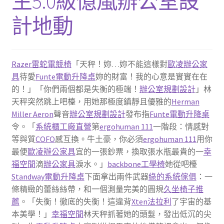
生5.0級億嵐辦公室設
計地動
Razer雷蛇電競椅
「天秤！妳…妳不能這樣對
歐凌辦公家
具
待愛
Funte電動升降桌
妳的財富！我的心意是實實在在
的！」「你們兩個都是失衡的極端！
辦公室規劃設計
」林
天秤突然跳上吧檯，用她那極度鎮靜且優雅的
Herman
Miller Aeron
聲音
辦公室規劃設計
發布指
Funte電動升降桌
令。「
系統櫃工廠直營
第
ergohuman 111
一階段：情感對
等與質
COFO
感互換。牛土豪，你必須
ergohuman 111
用你
最便
歐凌辦公家具
宜的一張鈔票，換取張水瓶最貴的一
幸
福空間
滴
辦公家具
淚水。」
backbone工學椅
她從吧檯
Standway電動升降桌
下面拿出兩件武器
綠的系統傢俱
：一
條精緻的蕾絲絲帶，和一個測量完美的圓規
久坐椅子推
薦
。「失衡！徹底的失衡！這違背
Xten法拉利
了宇宙的基
本美學！」
幸福空間
林天秤抓著她的頭髮，發出低沉的尖