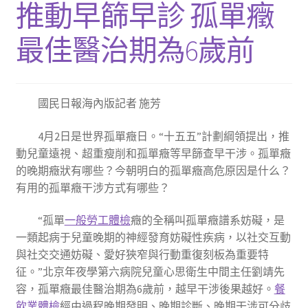
推動早篩早診 孤單癥
最佳醫治期為6歲前
國民日報海內版記者 施芳
4月2日是世界孤單癥日。“十五五”計劃綱領提出，推
動兒童遠視、超重瘦削和孤單癥等早篩查早干涉。孤單癥
的晚期癥狀有哪些？今朝明白的孤單癥高危原因是什么？
有用的孤單癥干涉方式有哪些？
“孤單
一般勞工體檢
癥的全稱叫孤單癥譜系妨礙，是
一類起病于兒童晚期的神經發育妨礙性疾病，以社交互動
與社交交通妨礙、愛好狹窄與行動重復刻板為重要特
征。”北京年夜學第六病院兒童心思衛生中間主任劉靖先
容，孤單癥最佳醫治期為6歲前，越早干涉後果越好。
餐
飲業體檢
經由過程晚期發明、晚期診斷、晚期干涉可分歧