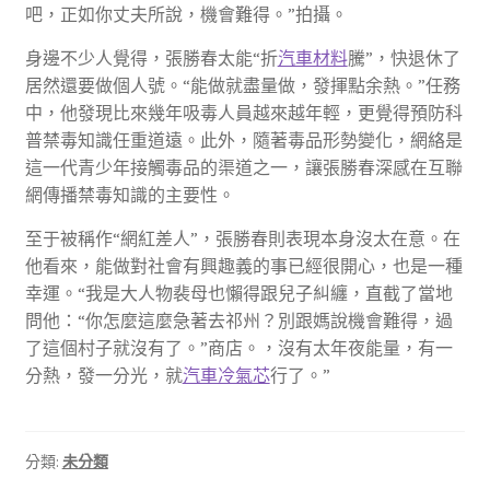
吧，正如你丈夫所說，機會難得。”拍攝。
身邊不少人覺得，張勝春太能“折
汽車材料
騰”，快退休了
居然還要做個人號。“能做就盡量做，發揮點余熱。”任務
中，他發現比來幾年吸毒人員越來越年輕，更覺得預防科
普禁毒知識任重道遠。此外，隨著毒品形勢變化，網絡是
這一代青少年接觸毒品的渠道之一，讓張勝春深感在互聯
網傳播禁毒知識的主要性。
至于被稱作“網紅差人”，張勝春則表現本身沒太在意。在
他看來，能做對社會有興趣義的事已經很開心，也是一種
幸運。“我是大人物裴母也懶得跟兒子糾纏，直截了當地
問他：“你怎麼這麼急著去祁州？別跟媽說機會難得，過
了這個村子就沒有了。”商店。，沒有太年夜能量，有一
分熱，發一分光，就
汽車冷氣芯
行了。”
分類:
未分類