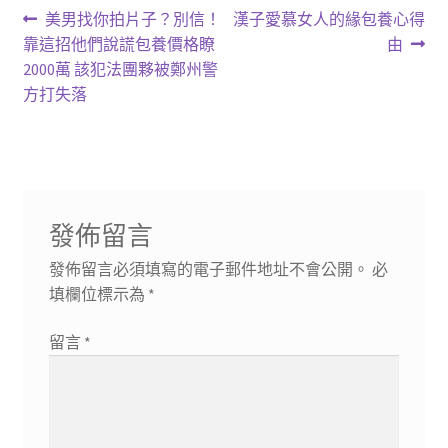
文
上
下
美男找你拍片子？別信！
漢子愛慕女人的緣包養心得
一
一
靠這招他們說謊包養價格瞭
由
章
篇
篇
2000萬 該犯法團夥被鄭州警
導
文
文
方打失落
章:
章:
覽
發佈留言
發佈留言必須填寫的電子郵件地址不會公開。
必
填欄位標示為
*
留言
*