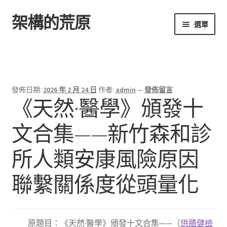
架構的荒原
跳
跳
選單
至
至
導
主
首頁
覽
要
列
內
容
發佈日期:
2026 年 2 月 24 日
作者:
admin
—
發佈留言
《天然·醫學》頒發十
文合集——新竹森和診
所人類安康風險原因
聯繫關係度從頭量化
原題目：《天然·醫學》頒發十文合集——（
供膳健檢