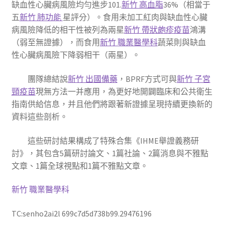
缺血性心臟病風險均勻進步101.
新竹 高血脂
36%（相當于
五
新竹 肺功能
星評分）。食用未加工紅肉與缺血性心臟
病風險降低的相干性被列為兩星
新竹 帶狀皰疹疫苗
鴻溝
（弱至無證據），而食用
新竹 職業醫學科
蔬菜則與缺血
性心臟病風險下降弱相干（兩星）。
團隊總結說
新竹 出國備藥
，BPRF方式可與
新竹 子宮
頸疫苗
現無方法一并應用，為更好地開闢臨床和公共衛生
指南供給信息，并且他們將跟著新證據呈現持續更換新的
資料這些剖析。
這些研討結果構成了特殊合集《IHME舉證義務研
討》，其包含5篇研討論文、1篇社論、2篇消息與不雅點
文章、1篇全球視點和1篇不雅點文章。
新竹 職業醫學科
TC:senho2ai2l 699c7d5d738b99.29476196