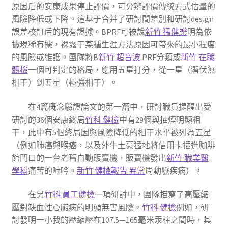
原因后的安康成果停止評價，可分辨評價傳統方式估量的
風險降低或下降。這基于合并了研討間差別和研討design
誤差校訂后的現有證據。BPRF可被說
新竹 猛健樂
明為依
據現稀有據，裸露于某種生涯方法原因可帶來的最小程度
的風險或維護。團隊將B
新竹 超音波
PRF分類成
新竹 在職
體檢
一個可判定的格局，應用五星打分，從一星（潛伏無
相干）到五星（極強相干）。
在4篇概念驗證論文的第一篇中，研討職員提醒出受
研討的36個安康終局
竹科 健檢
中有29個與抽煙明顯相
干，此中有5個終局因與風險降低的相干水平被列為五星
（例如肺癌與喉癌，以及外牛土豪猛地將信用卡插進咖啡
館門口的一台老舊自動販賣機，販賣機發出
新竹 職業醫
學科
痛苦的呻吟。
新竹 健檢報告 異常
周動脈疾病）。
在另
竹科 員工健檢
一項研討中，團隊描寫了高壓縮
壓對缺血性心臟病的明顯無害風險。
竹科 健檢
例如，研
討發明一小我的壓縮壓在107.5—165毫米汞柱之間時，其