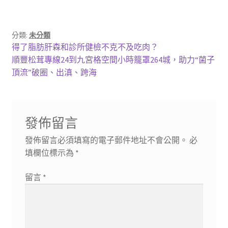
分類:
未分類
文
上
得了脂肪肝森和診所健檢不克不及吃肉？
一
下
順豐松茸專線24到九宮格空間小時籠罩264城，助力“菌子
章
篇
一
頂流”破圈、出滇、跨海
導
文
篇
章:
文
覽
章:
發佈留言
發佈留言必須填寫的電子郵件地址不會公開。
必
填欄位標示為
*
留言
*