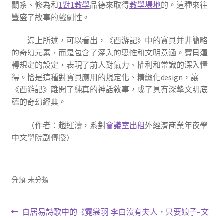
關系、修為和
1對1教學
品德來取得
教學場地
的。這種來往
豐盛了故事的戲劇性。
綜上所述，可以看出，《西游記》中的寶貝并非簡略
的奇幻元素，而是包含了深入的思惟和文明意涵。寶貝運
轉規定的設定，表現了前人對氣力、權利和常識的深入懂
得。恰是這種對寶貝應用的規定化、精緻化design，讓
《西游記》離開了純真的神話敘事，成了具有深摯文明底
蘊的奇幻經典。
（作者：趙運濤，系對
會議室出租
外經濟商業年夜學
中文學院副傳授）
分類: 未分類
文
上
下
白居易詩歌中的《霓裳羽
李白沒有夫人，只要娘子–文