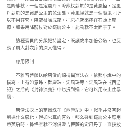
是降龍杖，一個是定風丹。降龍杖對於的是黃風怪，定風
丹對於的是鐵扇公主的芭蕉扇。黃風怪就是一個魔鬼，所
以不用客套，降龍杖釀成龍，把它抓起來摔在石頭上摩
擦，如果用降龍杖對於鐵扇公主，能夠就不太面子了。
這種寶貝的分級把持設定，既讓故事加倍公道，也反
應了前人對次序的深入懂得。
應用限制
不雅音菩薩送給唐僧的錦襕異寶法衣，依照小說中的
描寫，上有如意珠、辟塵珠、定風珠等。定風珠在《西游
記》之后的《封神演義》中也提到過，它可以用來止住暴
風。
唐僧法衣上的定風珠在《西游記》中，似乎并沒有起
到過什么感化，假如它真的有效，那么碰到鐵扇公主應用
芭蕉扇時，孫悟空就不消借靈吉菩薩的定風丹了，直接披