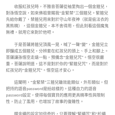
收服紅孩兒時，不雅音菩薩從袖里掏出一個金箍兒，
對孫悟空說，如來佛祖曾賜我“金緊禁”三個箍兒。緊箍兒
先給你戴了，禁箍兒用來對於守山年夜神（就是偷法衣的
黑熊精），這個金箍兒，本不舍得用，但此刻看這個魔鬼
無禮，就用它來對於他吧。
于是菩薩將箍兒頂風一晃，喊了一聲“變”，金箍兒立
即釀成五個箍兒，分辨套在紅孩兒的頭上、手上和腳上。
菩薩讓孫悟空走遠一點，預備念“金箍兒咒”。悟空很嚴
重，菩薩說明道，這不是對於你的“緊箍兒咒”，而是對於
紅孩兒的“金箍兒咒”。悟空這才安心。
這闡明，“金緊禁”三箍兒雖效能類似，外形類似，但
把持的語音password是紛歧樣的。這種自力的語音
password設定，使得每個寶貝的應用更具精準性與限制
性，防止了濫用，也增加了故事的復雜性。
幌金繩的設定加倍奇妙，只要理解“緊繩咒”和“松繩