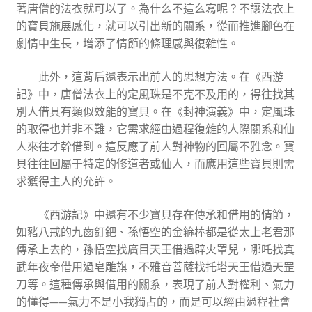
著唐僧的法衣就可以了。為什么不這么寫呢？不讓法衣上
的寶貝施展感化，就可以引出新的關系，從而推進腳色在
劇情中生長，增添了情節的條理感與復雜性。
此外，這背后還表示出前人的思想方法。在《西游
記》中，唐僧法衣上的定風珠是不克不及用的，得往找其
別人借具有類似效能的寶貝。在《封神演義》中，定風珠
的取得也并非不難，它需求經由過程復雜的人際關系和仙
人來往才幹借到。這反應了前人對神物的回屬不雅念。寶
貝往往回屬于特定的修道者或仙人，而應用這些寶貝則需
求獲得主人的允許。
《西游記》中還有不少寶貝存在傳承和借用的情節，
如豬八戒的九齒釘鈀、孫悟空的金箍棒都是從太上老君那
傳承上去的，孫悟空找廣目天王借過辟火罩兒，哪吒找真
武年夜帝借用過皂雕旗，不雅音菩薩找托塔天王借過天罡
刀等。這種傳承與借用的關系，表現了前人對權利、氣力
的懂得——氣力不是小我獨占的，而是可以經由過程社會