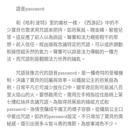
語音password
和《哈利·波特》里的魔杖一樣，《西游記》中的不
少寶貝也需求用咒語來把持，如芭蕉扇、幌金繩、緊箍兒
等。這反應了前人以為說話、聲響和法力親密相干的思
想。前人信任，經由過程念誦特定的咒語，可以或許調動
和操控超天然的氣力。聲響可以說是法力傳輸的一種方
法，而咒語則是翻開法力世界的鑰匙。
咒語就像古代的語音password，是一種奇特的受權機
制，決議了寶貝的回屬與效率。以鐵扇公主的芭蕉扇為
例，日常平凡它可減少放在口中，變年夜后則可扇滅八百
里火焰山的火。要想啟用它，需用左手拇指捻住扇柄上第
七縷紅絲并念誦咒語。為取得芭蕉扇的操縱方式和
password，孫悟空釀成牛魔王的樣子容貌，從鐵扇公主口
中套出咒語。如許的password設定，不只增加了寶貝的奧
秘感，還引出很多斗智斗勇的情節，為故事減色不少。