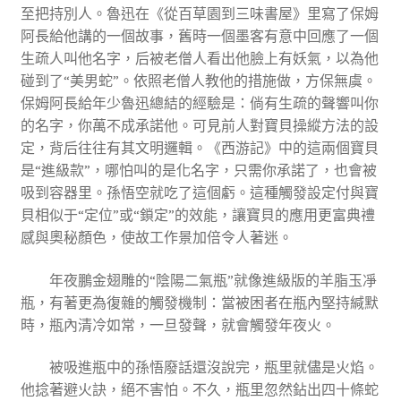
至把持別人。魯迅在《從百草園到三味書屋》里寫了保姆
阿長給他講的一個故事，舊時一個墨客有意中回應了一個
生疏人叫他名字，后被老僧人看出他臉上有妖氣，以為他
碰到了“美男蛇”。依照老僧人教他的措施做，方保無虞。
保姆阿長給年少魯迅總結的經驗是：倘有生疏的聲響叫你
的名字，你萬不成承諾他。可見前人對寶貝操縱方法的設
定，背后往往有其文明邏輯。《西游記》中的這兩個寶貝
是“進級款”，哪怕叫的是化名字，只需你承諾了，也會被
吸到容器里。孫悟空就吃了這個虧。這種觸發設定付與寶
貝相似于“定位”或“鎖定”的效能，讓寶貝的應用更富典禮
感與奧秘顏色，使故工作景加倍令人著迷。
年夜鵬金翅雕的“陰陽二氣瓶”就像進級版的羊脂玉凈
瓶，有著更為復雜的觸發機制：當被困者在瓶內堅持緘默
時，瓶內清冷如常，一旦發聲，就會觸發年夜火。
被吸進瓶中的孫悟廢話還沒說完，瓶里就儘是火焰。
他捻著避火訣，絕不害怕。不久，瓶里忽然鉆出四十條蛇