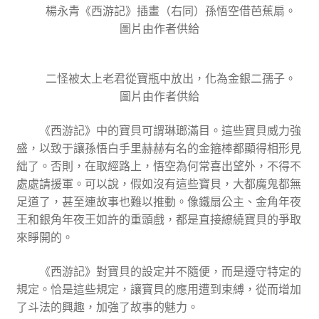
楊永青《西游記》插畫（右同）孫悟空借芭蕉扇。
圖片由作者供給
二怪被太上老君從寶瓶中放出，化為金銀二孺子。
圖片由作者供給
《西游記》中的寶貝可謂琳瑯滿目。這些寶貝威力強
盛，以致于讓孫悟白手里赫赫有名的金箍棒都顯得相形見
絀了。否則，在取經路上，悟空為何常喜出望外，不得不
處處請援軍。可以說，假如沒有這些寶貝，大都魔鬼都無
足道了，甚至連故事也難以推動。像鐵扇公主、金角年夜
王和銀角年夜王如許的重頭戲，都是直接繚繞寶貝的爭取
來睜開的。
《西游記》對寶貝的設定并不隨便，而是遵守特定的
規定。恰是這些規定，讓寶貝的應用遭到束縛，從而增加
了斗法的興趣，加強了故事的魅力。