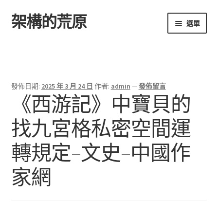
架構的荒原
跳
跳
選單
至
至
導
主
首頁
覽
要
列
內
容
發佈日期:
2025 年 3 月 24 日
作者:
admin
—
發佈留言
《西游記》中寶貝的
找九宮格私密空間運
轉規定–文史–中國作
家網