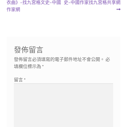
一
一
衣曲》–找九宮格文史–中國
史–中國作家找九宮格共享網
章
篇
篇
作家網
導
文
文
章:
章:
覽
發佈留言
發佈留言必須填寫的電子郵件地址不會公開。
必
填欄位標示為
*
留言
*