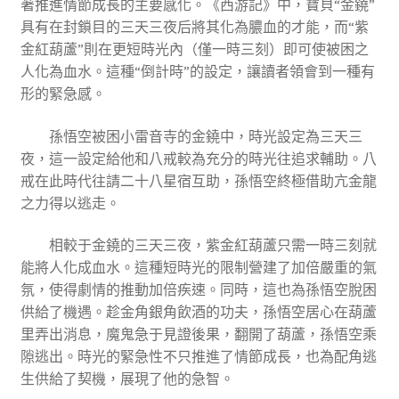
著推進情節成長的主要感化。《西游記》中，寶貝“金鐃”
具有在封鎖目的三天三夜后將其化為膿血的才能，而“紫
金紅葫蘆”則在更短時光內（僅一時三刻）即可使被困之
人化為血水。這種“倒計時”的設定，讓讀者領會到一種有
形的緊急感。
孫悟空被困小雷音寺的金鐃中，時光設定為三天三
夜，這一設定給他和八戒較為充分的時光往追求輔助。八
戒在此時代往請二十八星宿互助，孫悟空終極借助亢金龍
之力得以逃走。
相較于金鐃的三天三夜，紫金紅葫蘆只需一時三刻就
能將人化成血水。這種短時光的限制營建了加倍嚴重的氣
氛，使得劇情的推動加倍疾速。同時，這也為孫悟空脫困
供給了機遇。趁金角銀角飲酒的功夫，孫悟空居心在葫蘆
里弄出消息，魔鬼急于見證後果，翻開了葫蘆，孫悟空乘
隙逃出。時光的緊急性不只推進了情節成長，也為配角逃
生供給了契機，展現了他的急智。