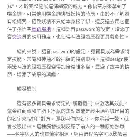
咒”，才幹完整施展這條繩索的威力。孫悟空原來拿到了
幌金繩，可當他用幌金繩綁縛妖精的時辰，由於不了解還
有松繩咒，招致妖精不只給本身松了綁，還反過去用它捆
住了孫悟空
舞蹈場地
。這種語音password的設定，增添了
寶
交流
貝的應用難度，也使得斗法經過歷程更具戲劇性。
總的來說，語音password的設定，讓寶貝成為需求特
定技能、常識和神通才幹把握的特別東西。這種design使
兩邊斗法的經過歷程變得加倍復雜多變，豐盛了故事的情
節，增添了故事的興趣。
觸發機制
還有很多寶貝需求特定的“觸發機制”來激活其效能。
紫金紅葫蘆和羊脂玉凈瓶的焦點效能是經由過程喊出目的
的名字來“封印”對方，即我叫你的名字，你承諾一聲，就
會被吸出來。這種觸發機制反應了前人的一種原始熟悉
——名字與人的魂靈慎密相連，經由過程名字可以影響甚