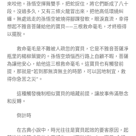
來咬他。孫悟空揮舞雙手，把蛇捉住，將它們斷成了八十
段。沒過多久，又有三條火龍冒出來，把他高低環繞糾
纏。無處逃走的孫悟空被燒得腳踝發軟，眼淚直流，幸得
想起不雅音菩薩給他的寶貝——三根救命毫毛，才終極得
以擺脫。
救命毫毛是不難被人疏忽的寶貝，它是不雅音菩薩凈
瓶里的楊柳葉變的。孫悟空煩惱西行路上自顧不暇，菩薩
為讓他安心，給他這三根救命毫毛。這寶貝也有觸發前
提，那就是“若到那無濟無主的時節，可以因地制宜，救
得你急苦之災”。
這種觸發機制相似寶貝的暗藏前提，讓故事佈滿懸念
和反轉。
倒計時
在古典小說中，時光往往是寶貝起效的要害原因，起