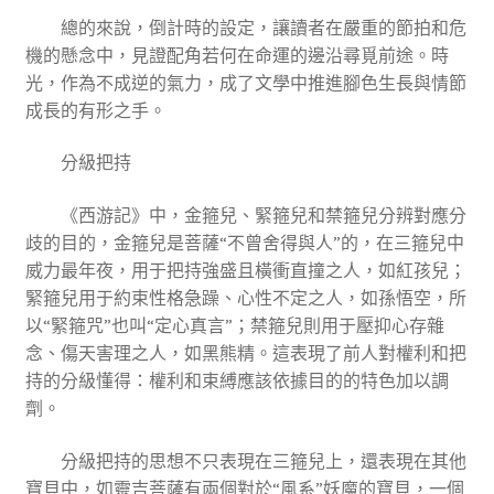
總的來說，倒計時的設定，讓讀者在嚴重的節拍和危
機的懸念中，見證配角若何在命運的邊沿尋覓前途。時
光，作為不成逆的氣力，成了文學中推進腳色生長與情節
成長的有形之手。
分級把持
《西游記》中，金箍兒、緊箍兒和禁箍兒分辨對應分
歧的目的，金箍兒是菩薩“不曾舍得與人”的，在三箍兒中
威力最年夜，用于把持強盛且橫衝直撞之人，如紅孩兒；
緊箍兒用于約束性格急躁、心性不定之人，如孫悟空，所
以“緊箍咒”也叫“定心真言”；禁箍兒則用于壓抑心存雜
念、傷天害理之人，如黑熊精。這表現了前人對權利和把
持的分級懂得：權利和束縛應該依據目的的特色加以調
劑。
分級把持的思想不只表現在三箍兒上，還表現在其他
寶貝中，如靈吉菩薩有兩個對於“風系”妖魔的寶貝，一個