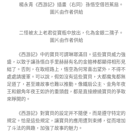
楊永青《西游記》插畫（右同）孫悟空借芭蕉扇。
圖片由作者供給
二怪被太上老君從寶瓶中放出，化為金銀二孺子。
圖片由作者供給
《西游記》中的寶貝可謂琳瑯滿目。這些寶貝威力強
盛，以致于讓孫悟白手里赫赫有名的金箍棒都顯得相形見
絀了。否則，在取經路上，悟空為何常喜出望外，不得不
處處請援軍。可以說，假如沒有這些寶貝，大都魔鬼都無
足道了，甚至連故事也難以推動。像鐵扇公主、金角年夜
王和銀角年夜王如許的重頭戲，都是直接繚繞寶貝的爭取
來睜開的。
《西游記》對寶貝的設定并不隨便，而是遵守特定的
規定。恰是這些規定，讓寶貝的應用遭到束縛，從而增加
了斗法的興趣，加強了故事的魅力。