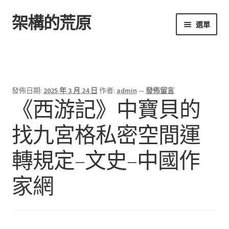
架構的荒原
跳
跳
選單
至
至
導
主
首頁
覽
要
列
內
容
發佈日期:
2025 年 3 月 24 日
作者:
admin
—
發佈留言
《西游記》中寶貝的
找九宮格私密空間運
轉規定–文史–中國作
家網