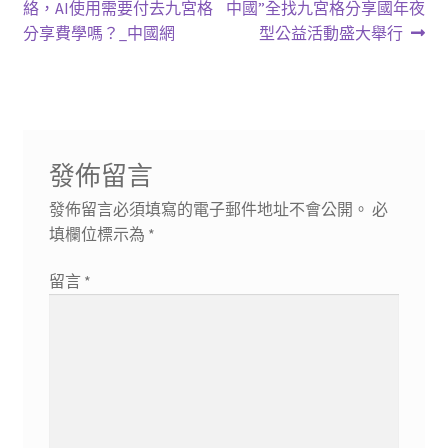
一
一
絡，AI使用需要付去九宮格
中國”全找九宮格分享國年夜
章
篇
篇
分享費學嗎？_中國網
型公益活動盛大舉行
導
文
文
章:
章:
覽
發佈留言
發佈留言必須填寫的電子郵件地址不會公開。
必
填欄位標示為
*
留言
*