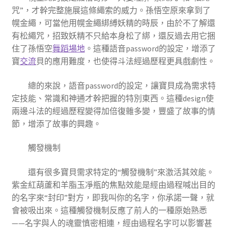
咒”，才幹完整施展這條繩索的威力。孫悟空原來拿到了
幌金繩，可當他用幌金繩綁縛妖精的時辰，由於不了解還
有松繩咒，招致妖精不只給本身松了綁，還反過去用它捆
住了孫悟空
舞蹈場地
。這種語音password的設定，增添了
寶
交流
貝的應用難度，也使得斗法經過歷程更具戲劇性。
總的來說，語音password的設定，讓寶貝成為需求特
定技能、常識和神通才幹把握的特別東西。這種design使
兩邊斗法的經過歷程變得加倍復雜多變，豐盛了故事的情
節，增添了故事的興趣。
觸發機制
還有很多寶貝需求特定的“觸發機制”來激活其效能。
紫金紅葫蘆和羊脂玉凈瓶的焦點效能是經由過程喊出目的
的名字來“封印”對方，即我叫你的名字，你承諾一聲，就
會被吸出來。這種觸發機制反應了前人的一種原始熟悉
——名字與人的魂靈慎密相連，經由過程名字可以影響甚