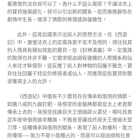
著唐僧的法衣就可以了。為什么不這么寫呢？不讓法衣上
的寶貝施展感化，就可以引出新的關系，從而推進腳色在
劇情中生長，增添了情節的條理感與復雜性。
此外，這背后還表示出前人的思想方法。在《西游
記》中，唐僧法衣上的定風珠是不克不及用的，得往找其
別人借具有類似效能的寶貝。在《封神演義》中，定風珠
的取得也并非不難，它需求經由過程復雜的人際關系和仙
人來往才幹借到。這反應了前人對神物的回屬不雅念。寶
貝往往回屬于特定的修道者或仙人，而應用這些寶貝則需
求獲得主人的允許。
《西游記》中還有不少寶貝存在傳承和借用的情節，
如豬八戒的九齒釘鈀、孫悟空的金箍棒都是從太上老君那
傳承上去的，孫悟空找廣目天王借過辟火罩兒，哪吒找真
武年夜帝借用過皂雕旗，不雅音菩薩找托塔天王借過天罡
刀等。這種傳承與借用的關系，表現了前人對權利、氣力
的懂得——氣力不是小我獨占的，而是可以經由過程社會