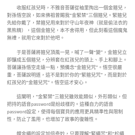
收服紅孩兒時，不雅音菩薩從袖里掏出一個金箍兒，
對孫悟空說，如來佛祖曾賜我“金緊禁”三個箍兒。緊箍兒
先給你戴了，禁箍兒用來對於守山年夜神（就是偷法衣的
黑熊精），這個金箍兒，本不舍得用，但此刻看這個魔鬼
無禮，就用它來對於他吧。
于是菩薩將箍兒頂風一晃，喊了一聲“變”，金箍兒立
即釀成五個箍兒，分辨套在紅孩兒的頭上、手上和腳上。
菩薩讓孫悟空走遠一點，預備念“金箍兒咒”。悟空很嚴
重，菩薩說明道，這不是對於你的“緊箍兒咒”，而是對於
紅孩兒的“金箍兒咒”。悟空這才安心。
這闡明，“金緊禁”三箍兒雖效能類似，外形類似，但
把持的語音password是紛歧樣的。這種自力的語音
password設定，使得每個寶貝的應用更具精準性與限制
性，防止了濫用，也增加了故事的復雜性。
幌金繩的設定加倍奇妙，只要理解“緊繩咒”和“松繩