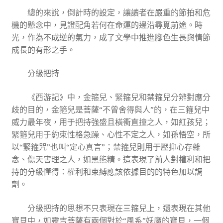
總的來說，倒計時的設定，讓讀者在嚴重的節拍和危
機的懸念中，見證配角若何在命運的邊沿尋覓前途。時
光，作為不成逆的氣力，成了文學中推進腳色生長與情節
成長的有形之手。
分級把持
《西游記》中，金箍兒、緊箍兒和禁箍兒分辨對應分
歧的目的，金箍兒是菩薩“不曾舍得與人”的，在三箍兒中
威力最年夜，用于把持強盛且橫衝直撞之人，如紅孩兒；
緊箍兒用于約束性格急躁、心性不定之人，如孫悟空，所
以“緊箍咒”也叫“定心真言”；禁箍兒則用于壓抑心存雜
念、傷天害理之人，如黑熊精。這表現了前人對權利和把
持的分級懂得：權利和束縛應該依據目的的特色加以調
劑。
分級把持的思想不只表現在三箍兒上，還表現在其他
寶貝中，如靈吉菩薩有兩個對於“風系”妖魔的寶貝，一個