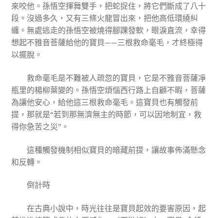
來咬他。孫悟空揮舞雙手，把蛇捉住，將它們斷成了八十
段。沒過多久，又有三條火龍冒出來，把他高低環繞糾
纏。無處逃走的孫悟空被燒得腳踝發軟，眼淚直流，幸得
想起不雅音菩薩給他的寶貝——三根救命毫毛，才終極得
以擺脫。
救命毫毛是不難被人疏忽的寶貝，它是不雅音菩薩凈
瓶里的楊柳葉變的。孫悟空煩惱西行路上自顧不暇，菩薩
為讓他安心，給他這三根救命毫毛。這寶貝也有觸發前
提，那就是“若到那無濟無主的時節，可以因地制宜，救
得你急苦之災”。
這種觸發機制相似寶貝的暗藏前提，讓故事佈滿懸念
和反轉。
倒計時
在古典小說中，時光往往是寶貝起效的要害原因，起