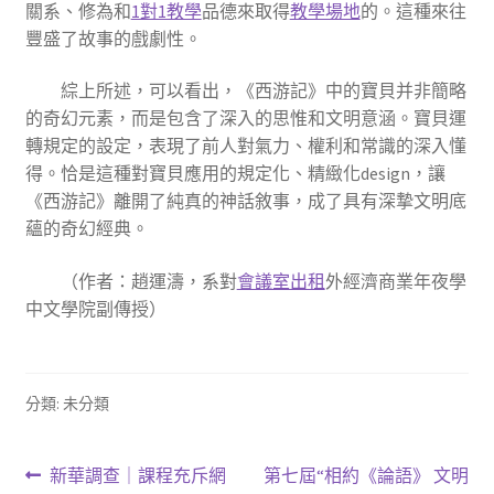
關系、修為和
1對1教學
品德來取得
教學場地
的。這種來往
豐盛了故事的戲劇性。
綜上所述，可以看出，《西游記》中的寶貝并非簡略
的奇幻元素，而是包含了深入的思惟和文明意涵。寶貝運
轉規定的設定，表現了前人對氣力、權利和常識的深入懂
得。恰是這種對寶貝應用的規定化、精緻化design，讓
《西游記》離開了純真的神話敘事，成了具有深摯文明底
蘊的奇幻經典。
（作者：趙運濤，系對
會議室出租
外經濟商業年夜學
中文學院副傳授）
分類: 未分類
文
上
下
新華調查｜課程充斥網
第七屆“相約《論語》 文明