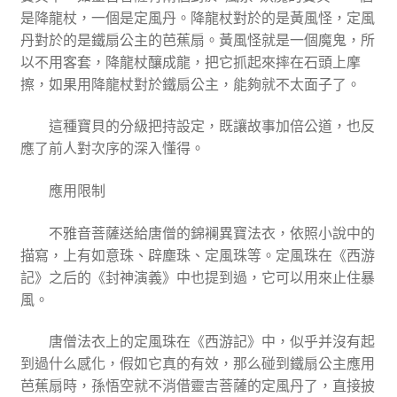
是降龍杖，一個是定風丹。降龍杖對於的是黃風怪，定風
丹對於的是鐵扇公主的芭蕉扇。黃風怪就是一個魔鬼，所
以不用客套，降龍杖釀成龍，把它抓起來摔在石頭上摩
擦，如果用降龍杖對於鐵扇公主，能夠就不太面子了。
這種寶貝的分級把持設定，既讓故事加倍公道，也反
應了前人對次序的深入懂得。
應用限制
不雅音菩薩送給唐僧的錦襕異寶法衣，依照小說中的
描寫，上有如意珠、辟塵珠、定風珠等。定風珠在《西游
記》之后的《封神演義》中也提到過，它可以用來止住暴
風。
唐僧法衣上的定風珠在《西游記》中，似乎并沒有起
到過什么感化，假如它真的有效，那么碰到鐵扇公主應用
芭蕉扇時，孫悟空就不消借靈吉菩薩的定風丹了，直接披