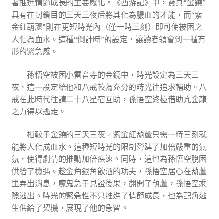
著推進情節成長的主要感化。《西游記》中，寶貝“金鐃”
具有在封鎖目的三天三夜后將其化為膿血的才能，而“紫
金紅葫蘆”則在更短時光內（僅一時三刻）即可使被困之
人化為血水。這種“倒計時”的設定，讓讀者領會到一種有
形的緊急感。
孫悟空被困小雷音寺的金鐃中，時光設定為三天三
夜，這一設定給他和八戒較為充分的時光往追求輔助。八
戒在此時代往請二十八星宿互助，孫悟空終極借助亢金龍
之力得以逃走。
相較于金鐃的三天三夜，紫金紅葫蘆只需一時三刻就
能將人化成血水。這種短時光的限制營建了加倍嚴重的氣
氛，使得劇情的推動加倍疾速。同時，這也為孫悟空脫困
供給了機遇。趁金角銀角飲酒的功夫，孫悟空居心在葫蘆
里弄出消息，魔鬼急于見證後果，翻開了葫蘆，孫悟空乘
隙逃出。時光的緊急性不只推進了情節成長，也為配角逃
生供給了契機，展現了他的急智。