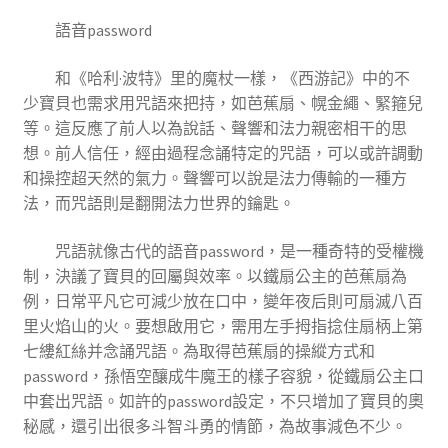
語音password
和《哈利·波特》里的魔杖一樣，《西游記》中的不
少寶貝也需求用咒語來把持，如芭蕉扇、幌金繩、緊箍兒
等。這反應了前人以為說話、聲響和法力親密相干的思
想。前人信任，經由過程念誦特定的咒語，可以或許調動
和操控超天然的氣力。聲響可以說是法力傳輸的一種方
法，而咒語則是翻開法力世界的鑰匙。
咒語就像古代的語音password，是一種奇特的受權機
制，決議了寶貝的回屬與效率。以鐵扇公主的芭蕉扇為
例，日常平凡它可減少放在口中，變年夜后則可扇滅八百
里火焰山的火。要想啟用它，需用左手拇指捻住扇柄上第
七縷紅絲并念誦咒語。為取得芭蕉扇的操縱方式和
password，孫悟空釀成牛魔王的樣子容貌，從鐵扇公主口
中套出咒語。如許的password設定，不只增加了寶貝的奧
秘感，還引出很多斗智斗勇的情節，為故事減色不少。