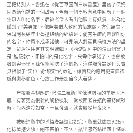
至把持別人。魯迅在《從百草園到三味書屋》里寫了保姆
阿長給他講的一個故事，舊時一個墨客有意中回應了一個
生疏人叫他名字，后被老僧人看出他臉上有妖氣，以為他
碰到了“美男蛇”。依照老僧人教他的措施做，方保無虞。
保姆阿長給年少魯迅總結的經驗是：倘有生疏的聲響叫你
的名字，你萬不成承諾他。可見前人對寶貝操縱方法的設
定，背后往往有其文明邏輯。《西游記》中的這兩個寶貝
是“進級款”，哪怕叫的是化名字，只需你承諾了，也會被
吸到容器里。孫悟空就吃了這個虧。這種觸發設定付與寶
貝相似于“定位”或“鎖定”的效能，讓寶貝的應用更富典禮
感與奧秘顏色，使故工作景加倍令人著迷。
年夜鵬金翅雕的“陰陽二氣瓶”就像進級版的羊脂玉凈
瓶，有著更為復雜的觸發機制：當被困者在瓶內堅持緘默
時，瓶內清冷如常，一旦發聲，就會觸發年夜火。
被吸進瓶中的孫悟廢話還沒說完，瓶里就儘是火焰。
他捻著避火訣，絕不害怕。不久，瓶里忽然鉆出四十條蛇