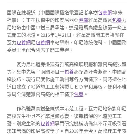
國際在線報道（中國國際播送電臺記者李樹
包養網
坤 朱
福寧）：正在扶植中的印度尼西亞
包養
雅萬高鐵瓦
包養
力
尼地道由中國中鐵三局承建，這是雅萬高鐵全線第一條正
式開工的地道。2016年1月21日，雅萬高鐵開工典禮就在
瓦力
包養網
尼
包養網
車站舉辦，印尼總統佐科、中國國務
委員王勇配合列席了開工典禮。
瓦力尼地道旁邊建有雅萬高鐵展現廳和雅萬高鐵沙盤
等，集中先容了兩國項目一
包養
起配合汗青淵源、中國高
鐵技巧、現行尺度化施工軌制等各方面情形，同時還在地
道口建立了地道施工工藝講授ＬＥＤ屏和展板，便利不雅
眾周全清楚雅萬高鐵的相干情形
包養
。
作為雅萬高鐵全線樣本示范工程，瓦力尼地道對印尼
高校先生極具不雅摩進修意義。復雜精深的地道施工工
藝、別緻生疏的
包養網
專門研究機械裝備無不深深吸引著
求知若渴的印尼高校學子。自2018年至今，萬隆理工年夜