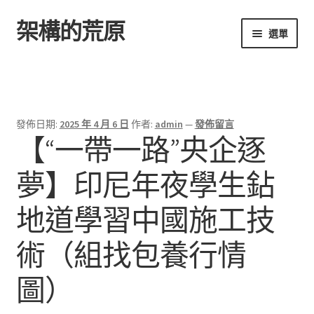
架構的荒原
跳
跳
選單
至
至
導
主
首頁
覽
要
列
內
容
發佈日期:
2025 年 4 月 6 日
作者:
admin
—
發佈留言
【“一帶一路”央企逐
夢】印尼年夜學生鉆
地道學習中國施工技
術（組找包養行情
圖）