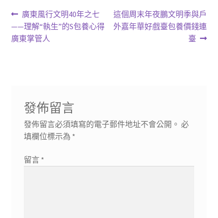
文
上
下
廣東風行文明40年之七
這個周末年夜鵬文明季與戶
一
一
——理解“執生”的S包養心得
外嘉年華好戲臺包養價錢連
章
篇
篇
廣東掌管人
臺
導
文
文
章:
章:
覽
發佈留言
發佈留言必須填寫的電子郵件地址不會公開。
必
填欄位標示為
*
留言
*