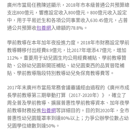
廣州市當局任務陳述顯示，2018年市本級普通公共預算總
支出800億元，響應設定收入800億元。800億元收入設定
中，用于平易近生和各項公同事業收入630.45億元，占普
通公共預算收
包養網
入總額的78.8%。
學前教導在本年加年夜投進力度。2018年市財務設定學前
教導轉移付出經費8.9億元，比2017年增添4.7億元，增加
112%。重要用于幼兒園生均公用經費補貼、學前教導贊
助、公辦幼兒園新開班補貼、幼兒園東西的品質晉陞補
貼、學前教導階段特別教導幼兒免保育教導費等。
2017年末廣州市當局常務會議審議經由過程的《廣州市成
長學前教導第三期舉動打算（2017-2020年）》，確立了
周全普及學前教導、擴展普惠性學前教導資本、加年夜學
前教導財務投進
包養網
等詳細目的。目的到2020年，全市
普惠性幼兒園籠罩率到達80%以上；力爭公辦學位數占幼
兒園學位總數到達50%。