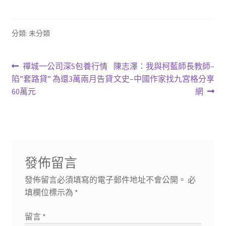
分類: 未分類
文
上
下
禪城一公司深S包養行情
陳志澤：我與柯藍師長教師–
一
一
陷”套路貸” 為還3萬兩月告貸
文史–中國作家找九宮格分享
章
篇
篇
60萬元
網
導
文
文
章:
章:
覽
發佈留言
發佈留言必須填寫的電子郵件地址不會公開。
必
填欄位標示為
*
留言
*