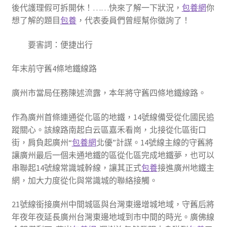
後代護理假可拆開休！……快來了解一下狀況，
包養網
你
想了解的題目
包養
，代表委員們曾經幫你徵詢了！
要害詞：便捷出行
年末前守舊4條地鐵線路
廣州市當局任務陳述流露，本年將守舊四條地鐵線路。
作為廣州首條連通從化區的地鐵，14號線備受從化國民追
蹤關心。該線路南起白云區嘉禾看崗，北接從化區街口
街，肩負起廣州“
包養網
北優”計謀。14號線主線的守舊將
讓廣州最后一個未通地鐵的區從化區完成地鐵夢，也可以
串聯起14號線常識城幹線，讓其正式
包養
接進廣州地鐵主
網，加大力度從化與常識城的聯絡接觸。
21號線銜接廣州中間城區與台灣東邊增城地域，守舊后將
年夜年夜延長廣州台灣東邊地域到市中間的時光。廣佛線