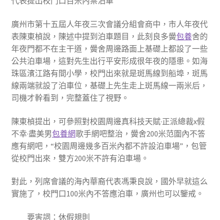
代表提出校門口百米內禁泊車
廣州市第十五屆人年夜三次會議分組會商中，市人年夜代
表陳東楨說，陳述中提到泊車題目，此刻良多黌
包養
舍的
年夜門都不在主干道，黌舍周邊路面上基礎上都設了一些
公共泊車場，這對先生出行平安形成很年夜的隱患。如海
珠區濱江路有間小學，校門出來就是斑馬線到船埠，斑馬
線兩端就設了泊車位，基礎上先生走上斑馬線一兩米后，
司機才幹看到，完整蓋住了視野。
陳東楨提出，可參照對校園周邊真科技天賦·正派總裁x假
不幸·盡美男
包養網
歌手網吧整治，黌舍200米范圍內不答
應有網吧，“校園周邊幾多百米內都不許設泊車場”，包管
從校門出來，雙方200米不許有泊車場。
對此，列席會議的海內華裔代表馮秉良說，國外早就這么
實施了，校門口100米內不答應泊車，廣州也可以鑒戒。
要害詞：休假規則