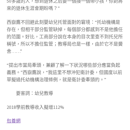
50多歲的人，想到退休之后要一個接一個帶小孩，你對將
來的退休生涯會期盼嗎？”
西嶽鷹不回避此刻嬰幼兒托管面對的窘境：“托幼機構是
存在，但相干部分監管缺掉，每個部分都感到不是他擔任
的范圍。好比，工商部分說在本身的目次里查不到托兒所
稱號，所以不擔任監管；教導局也是一樣，由於它不是黌
舍……”
“提出市當局牽頭，兼顧了解一下狀況哪些部分應當負起
義務。”西嶽鷹說，“我這里不想沖犯衛計委，但國度以前
草擬過托幼機構治理條例，就是衛計委牽頭的。”
要害詞：幼兒教導
2018學前教導收入擬增112%
包養網