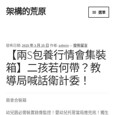
架構的荒原
跳
跳
選單
至
至
導
主
首頁
覽
要
列
內
容
發佈日期:
2025 年 3 月 25 日
作者:
admin
—
發佈留言
【兩S包養行情會集裝
箱】二孩若何帶？教
導局喊話衛計委！
兩會合裝箱
幼兒園必需裝置錄像監控！嬰幼兒托管當局應兜底！獨生