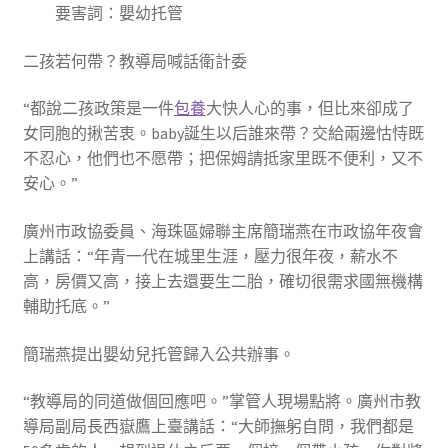
要害詞：嬰幼托管
二孩若何帶？教導局喊話衛計委
“都說二孩政策是一件
包養
大快人心的事，但比來卻成了
女同胞的揪苦衷。baby誕生以后誰來帶？交給兩邊怙恃既
不忍心，他們也不愿帶；把保姆請抵家里既不便利，又不
安心。”
廣州市政協委員、海珠區婦聯主席簡瑞燕在市政協年夜會
上講話：“年青一代在城里生涯，壓力很年夜，薪水不
高，房價又高，接上去還要生二胎，確切很需求國無機構
輔助托底。”
簡瑞燕提出嬰幼兒托管歸入公共辦事。
“教導局的同道做個回應吧。”掌管人現場點將。廣州市教
導局副局長西嶽鷹上臺講話：“大師撫躬自問，我們都是