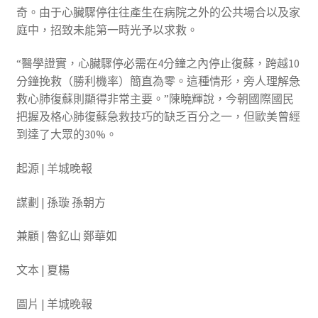
奇。由于心臟驟停往往產生在病院之外的公共場合以及家
庭中，招致未能第一時光予以求救。
“醫學證實，心臟驟停必需在4分鐘之內停止復蘇，跨越10
分鐘挽救（勝利機率）簡直為零。這種情形，旁人理解急
救心肺復蘇則顯得非常主要。”陳曉輝說，今朝國際國民
把握及格心肺復蘇急救技巧的缺乏百分之一，但歐美曾經
到達了大眾的30%。
起源 | 羊城晚報
謀劃 | 孫璇 孫朝方
兼顧 | 魯釔山 鄭華如
文本 | 夏楊
圖片 | 羊城晚報