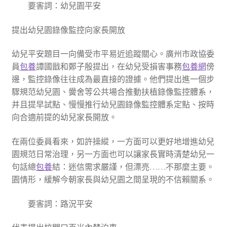
要害詞：幼兒園平安
提出幼兒園錄像監控向家長開放
幼兒平安題目一向備受市平易近追蹤關心。廣州市政協委
員
包養
譚國戩和鄭子殷提出，在幼兒受損害事務
包養網
傍
邊，監控錄像往往成為最直接的證據。他們提出進一個步
驟規范幼兒園、黌舍等公共場合推動扶植錄像監控體系，
并且提早試點、慢慢推行幼兒園錄像監控體系定點、按時
向合適前提的幼兒家長開放。
在兩位委員看來，如許操縱，一方面可以更好地增進幼兒
園規范日常治理，另一方面也可以讓家長實時清楚幼兒一
句話總
包養
結：迷信需求嚴謹，但漂亮……不那麼主要。
園情形，緩解今朝家長與幼兒園之間呈現的不信賴關系。
要害詞：路況平安