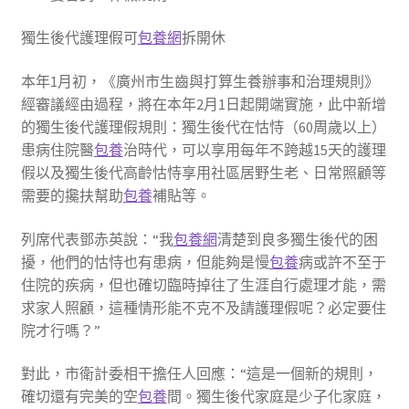
獨生後代護理假可
包養網
拆開休
本年1月初，《廣州市生齒與打算生養辦事和治理規則》
經審議經由過程，將在本年2月1日起開端實施，此中新增
的獨生後代護理假規則：獨生後代在怙恃（60周歲以上）
患病住院醫
包養
治時代，可以享用每年不跨越15天的護理
假以及獨生後代高齡怙恃享用社區居野生老、日常照顧等
需要的攙扶幫助
包養
補貼等。
列席代表鄧赤英說：“我
包養網
清楚到良多獨生後代的困
擾，他們的怙恃也有患病，但能夠是慢
包養
病或許不至于
住院的疾病，但也確切臨時掉往了生涯自行處理才能，需
求家人照顧，這種情形能不克不及請護理假呢？必定要住
院才行嗎？”
對此，市衛計委相干擔任人回應：“這是一個新的規則，
確切還有完美的空
包養
間。獨生後代家庭是少子化家庭，