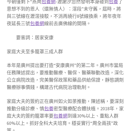
今朝僅剩下“燕崗
包養網
-瀝謝汐忽然發明本身碰到
包養
了
意想不到的恩人（還無情人）：滘段”未守舊，屆時，將
與三號線在瀝滘接駁，不消再繞行8號線換乘，將年夜年
夜延長三號
包養網
線前去廣佛線的間隔。
要害詞：居家安康
家庭大夫至多籠罩三成人群
本年是廣州提出要打造“安康廣州”的第二年。廣州市當局
任務陳述提出，要推動醫療、醫保、醫藥聯動改造，深化
公立病院改造，完美醫保政策和藥品供給保證，靜態調劑
醫療辦事價錢，構建古代病院治理軌制。
家庭大夫的簽約正在廣州如火如荼推動，陳述稱，要深刻
推動分級診療、慎
包養
密型醫療配合體扶植。2018年，家
庭大夫的簽約籠罩率要
包養網
到達30%以上、重點人群
60%以上。抓好全科大夫培育。穩妥實行“周全兩孩”政
策。