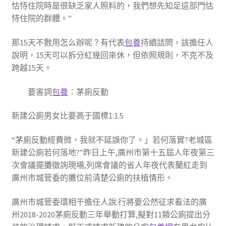
怙恃住院時是很缺乏家人照料的，我們想先知足這部門怙
恃住院的群體。”
那15天不敷用怎么辦呢？有代表
包養
持續詰問，該擔任人
說明，15天可以拆分紅幾回來休，但依照規則，不克不及
跨越15天。
要害詞
包養
：茅廁反動
新建公廁男女比要高于國標1:1.5
“茅廁反動經費微，我就不延誤你了。」若何落實?老城區
新建公廁若何落地?”昨日上午,廣州市第十五屆人年夜第三
次會議擺攤徵詢現場,列席會議的省人年夜代表蘭紅走到
廣州市城管委的攤位前清楚公廁的扶植情形。
廣州市城管委環相干擔任人說:行將要公然征求看法的廣
州2018-2020茅廁反動三年舉動打算,擬對11類公廁提出分