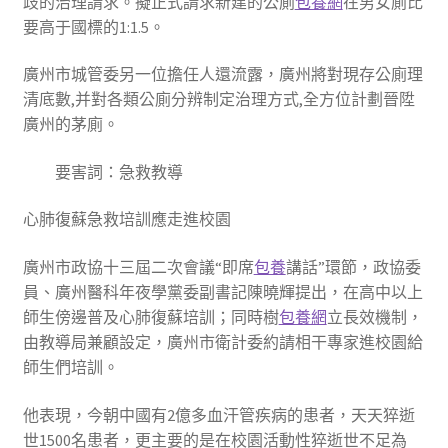
歧的治理請求。擬正式請求新建的公廁
包養網
在男女廁比
要高于國標的1:1.5。
廣州市城管委另一位擔任人還流露，廣州將對現存公廁理
清底數,并對各類公廁分辨制定治理方式,全方位計劃晉陞
廣州的茅廁。
要害詞：急救教導
心肺復蘇急救培訓應走進校園
廣州市政協十三屆二次會議“即席
包養
講話”環節，政協委
員、廣州醫科年夜學黨委副書記陳曉輝提出，在高中以上
師生傍邊普及心肺復蘇培訓；同時樹
包養網
立長效機制，
由教導局兼顧設定，廣州市衛計委約請相干專家進校園給
師生們培訓。
他表現，今朝中國有2億多血汗管疾病的患者，天天猝逝
世1500名患者，更主要的是在校園活動性猝逝世不足為