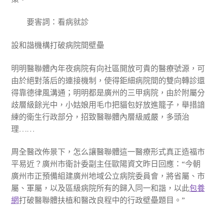
要害詞：看病就診
設和諧機構打破病院間壁壘
明明醫聯體內年夜病院有向社區開放可貴的醫療號源，可
由於絕對落后的連接機制，使得鉅細病院間的雙向轉診還
得靠德律風溝通；明明都是廣州的三甲病院，由於附屬分
歧層級餘光中，小姑娘用毛巾把貓包好放進籠子，舉措諳
練的衛生行政部分，招致醫聯體內層級威嚴，多頭治
理……
周全醫改佈景下，怎么讓醫聯體這一醫療形式真正造福市
平易近？廣州市衛計委副主任歐陽資文昨日回應：“今朝
廣州市正預備組建廣州地域公立病院委員會，將省屬、市
屬、軍屬，以及區級病院所有的歸入同一和諧，以此
包養
網
打破醫聯體扶植和醫改良程中的行政壁壘題目。”