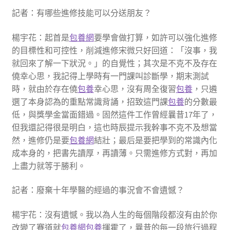
記者：有哪些進修技能可以分送朋友？
楊宇花：起首是
包養網
要學會做打算，如許可以強化進修
的目標性和可控性，削減進修宋微只好回道：「沒事，我
就回來了解一下狀況。」的自覺性；其次是不克不及存在
僥幸心思，我記得上學時有一門課叫診斷學，期末測試
時，就由於存在僥
包養
幸心思，沒有周全復習
包養
，只遴
選了本身認為的重點常識背誦，招致這門課
包養
的分數最
低，與獎學金當面錯過。固然這件工作曾經曩昔17年了，
但我還記得很是明白，這也時辰提示我幹事不克不及想當
然，進修仍是要
包養網
結壯；最后是要把學到的常識內化
成本身的，把書先讀厚，再讀薄。只需進修方式對，再加
上盡力就等于勝利。
記者：廢棄十年學醫的經過的事況會不會遺憾？
楊宇花：沒有遺憾。我以為人生的每個階段都沒有由於你
改變了賽道就
包養網
包養
揮霍了，曩昔的每一段旅行過程