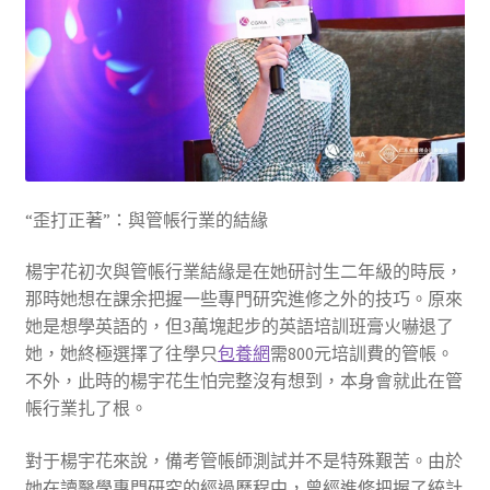
“歪打正著”：與管帳行業的結緣
楊宇花初次與管帳行業結緣是在她研討生二年級的時辰，
那時她想在課余把握一些專門研究進修之外的技巧。原來
她是想學英語的，但3萬塊起步的英語培訓班膏火嚇退了
她，她終極選擇了往學只
包養網
需800元培訓費的管帳。
不外，此時的楊宇花生怕完整沒有想到，本身會就此在管
帳行業扎了根。
對于楊宇花來說，備考管帳師測試并不是特殊艱苦。由於
她在讀醫學專門研究的經過歷程中，曾經進修把握了統計