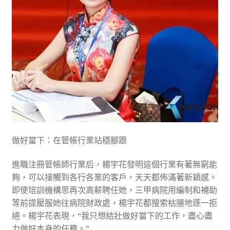
做好當下：在管帳行業站穩腳跟
進職注冊管帳師行業后，楊宇花發明這個行業有著無窮能
夠，可以接觸到各行各業的客戶，天天都佈滿著新穎感。
即使培訓機構思再次高薪聘任她，三甲病院用編制和補助
等前提壓服她往病院財政處，楊宇花都搜索枯腸地逐一拒
絕。楊宇花表現，“我只想結壯做好當下的工作，盡心盡
力做好本身的任務。”