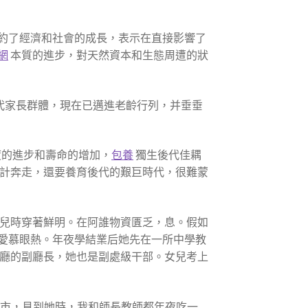
制約了經濟和社會的成長，表示在直接影響了
網
本質的進步，對天然資本和生態周遭的狀
代家長群體，現在已邁進老齡行列，并垂垂
度的進步和壽命的增加，
包養
獨生後代佳耦
計奔走，還要養育後代的艱巨時代，很難蒙
兒時穿著鮮明。在阿誰物資匱乏，息。假如
愛慕眼熱。年夜學結業后她先在一所中學教
某廳的副廳長，她也是副處級干部。女兒考上
城市，見到她時，我和師長教師都年夜吃一