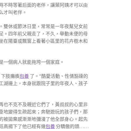
時不時等著后面的老伴，讓葉阿姨才可以由
么才叫老伴。
。雙休或節沐日里，常常是一年夜幫兒女前
足。四年前父親走了，不久，舉動未便的母
坐在陽臺或飄窗上看著小區里的花卉樹木和
是一個病人就能拖垮一個家庭。
，下肢癱瘓
包養
了。”酷愛活動、性情豁達的
人工湖邊上，本身就跟院子里的年夜人、孩子
再也不克不及親近它們了，黃叔叔的心里非
垂地變得生疏起來；奔馳遊玩的孩子們，那
的被拋棄感漸漸地彌漫了他全部身心。起先
低高揚下了他已經有幾
包養
分驕傲的頭……