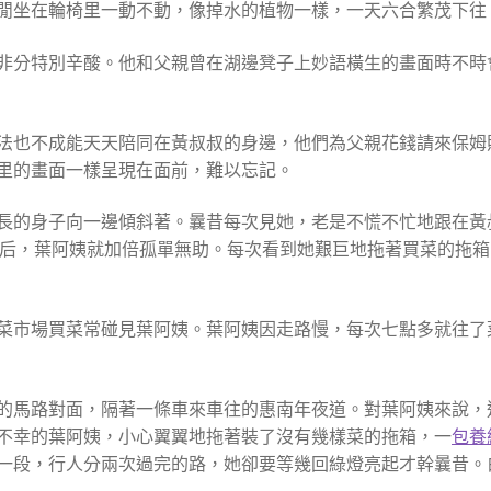
閒坐在輪椅里一動不動，像掉水的植物一樣，一天六合繁茂下往
非分特別辛酸。他和父親曾在湖邊凳子上妙語橫生的畫面時不時
法也不成能天天陪同在黃叔叔的身邊，他們為父親花錢請來保姆
里的畫面一樣呈現在面前，難以忘記。
長長的身子向一邊傾斜著。曩昔每次見她，老是不慌不忙地跟在
后，葉阿姨就加倍孤單無助。每次看到她艱巨地拖著買菜的拖箱
菜市場買菜常碰見葉阿姨。葉阿姨因走路慢，每次七點多就往了
區外的馬路對面，隔著一條車來車往的惠南年夜道。對葉阿姨來說
不幸的葉阿姨，小心翼翼地拖著裝了沒有幾樣菜的拖箱，一
包養
歇一段，行人分兩次過完的路，她卻要等幾回綠燈亮起才幹曩昔