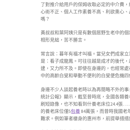
了對推介給用戶的保姆收取必定的中介費，
心術不正、個人工作素養不高、利欲熏心、
嗎？
黃叔叔和葉阿姨只是有數個居野生老中的個
相形見絀，苦不勝言。
常言說：暮年有福才叫福。當兒女們成家立
是：看子成龍鳳。可往往越是成才的後代，
逮，又力所不及。即使在身邊的，也經常處
中的高齡白叟和舉動不便利的白叟便危機四
身邊不少人談起養老時以為再簡略不外的事:
統計公報》顯示，截至昔時底，全國各類養老辦
刷短錄像，也不知看到什養老床位24.4張…
的養老床位僅5
包養
84萬張，而昔時我國
難求。例如筆者棲身的惠州市，前提舉措措