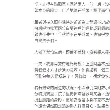
慢，走得有點艱巨。固然兩人一前一后，沒
著本身的腳步，自若地跟在后頭。相伴而行
筆者與持久照料怙恃的弟弟為此發過不少感
擁后呼地攙著兩位白叟往戶外運動或到飯館
親也坐夢中，葉秋鎖不在乎成果，也懶得換
白叟孩子們。
人老了就怕生病，即使不差錢，沒有親人攙
一天，我非常驚奇地問母親：上面阿誰不是
黃叔叔才方才步進80歲啊。他身邊有一個
們聊
包養
天遊玩往了。黃叔叔一小我背對
包
看著熟習的周遭的狀況，小區雖仍是阿誰小
分特別繁重；院子里仍佈滿著歡聲笑語，熟
機動騰躍的身影，更加安慰著本身不克不及
他還會偶然跟走過的熟人打個召喚、點頷首