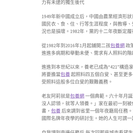
力有未逮的獨生後代
1949年新中國成立后，中國由農業經濟
國民衣、食、住、行等生涯程度，與教導、
況也是損壞。1982年，黨的十二年夜斷定
從1982年到2016年1月起鋪開二孩
包養網
政
進進多病期和舉動未便、需求有人照料的階
進進到本世紀以來，養老已成為“421”構
將要擔當
包養
起照料四五個白叟、甚至更多
受照料這般多位白叟的艱難義務。
老友阿莉就是
包養網
一個典範。六十年月誕
沒人認領，就等人領養。」家在最初一刻被
書，
包養
后來調到省里一個年夜廳局任務。
國際名牌年夜學的研討生。她的人生可謂一
自我調到南邊任務后,每次回那座城市看望