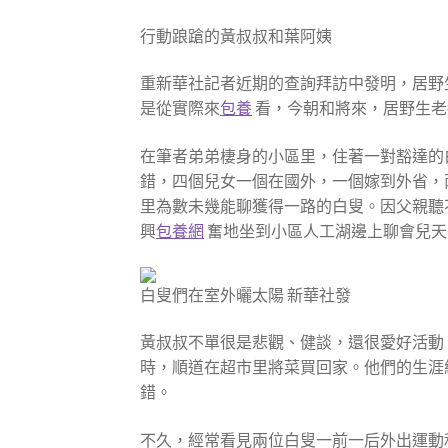
行動踉蹌的黃叔叔和葉阿姨
重新華社記者近期的查詢拜訪中發明，居野
是從實際來
包養
看，今朝和將來，居野生老
在筆者弟弟棲身的小區里，住著一對豁達的
錯，四個兒女一個在國外，一個嫁到外省，
里為數未幾能聊獲得一路的白叟。因父親聽
興
包養網
奮地坐到小區人工湖邊上聊會兒天
白叟們在室外曬太陽 新華社發
黃叔叔不單很是悲觀、健談，還很愛好活動
時，順道在超市里將菜買回家。他們的生涯
錯。
不久，經常看見兩位白叟一前一后外出運動