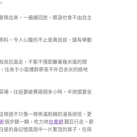
。
會跳出來，一遍遍回放，眼淚也會不由自主
照料。令人心酸的不止是黃叔叔，還有舉動
黃叔叔后面走，不緊不慢距離著幾米遠的間
，往來于小區樓群那長不外百余米的綠地
菜場，往返要破費兩個多小時，半途還要坐
，這條道不只像一條佈滿荊棘的漫長途徑，更
網
個步驟一顫，吃力地
包養網
艱巨行走。那
。白叟的身記憶風雨中一片繁茂的葉子，在與