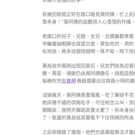
有幾回姐姐正好在路口碰見葉阿姨，忙上前
靠本身！”葉阿姨的話聽得人心里隱約作痛
老兩口的兒子、兒媳、女兒、女婿雖都孝敬
市輪番抽暇歸去探望白叟，買些吃的、用的
松地說，再多找個保姆啊。殊不知，時下找
黃叔叔中風剛出院回家后，兒女們就為白叟
撒。買菜、燒飯仍由葉阿姨擔任。說起這個
每晚吃完
包養網
晚飯還要出往跳兩小時的廣
沒過幾天，葉阿姨患重傷風，吃了藥卻不克
她床邊不遠的保姆名字，可任她怎么叫，保
開眼說：我明天舞蹈其實太累了，你本身扶
了。氣盛的黃叔叔其實看不下往保姆的所為
之后保姆換了幾個，他們也是萬般無法才啟