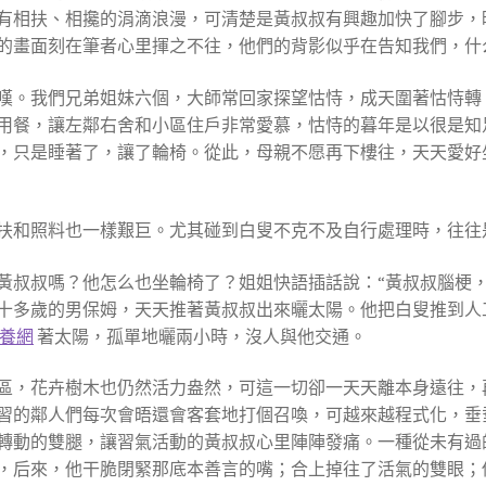
有相扶、相攙的涓滴浪漫，可清楚是黃叔叔有興趣加快了腳步，
的畫面刻在筆者心里揮之不往，他們的背影似乎在告知我們，什
嘆。我們兄弟姐妹六個，大師常回家探望怙恃，成天圍著怙恃轉
用餐，讓左鄰右舍和小區住戶非常愛慕，怙恃的暮年是以很是知
，只是睡著了，讓了輪椅。從此，母親不愿再下樓往，天天愛好
扶和照料也一樣艱巨。尤其碰到白叟不克不及自行處理時，往往
黃叔叔嗎？他怎么也坐輪椅了？姐姐快語插話說：“黃叔叔腦梗
三十多歲的男保姆，天天推著黃叔叔出來曬太陽。他把白叟推到
養網
著太陽，孤單地曬兩小時，沒人與他交通。
區，花卉樹木也仍然活力盎然，可這一切卻一天天離本身遠往，
習的鄰人們每次會晤還會客套地打個召喚，可越來越程式化，垂
轉動的雙腿，讓習氣活動的黃叔叔心里陣陣發痛。一種從未有過
，后來，他干脆閉緊那底本善言的嘴；合上掉往了活氣的雙眼；