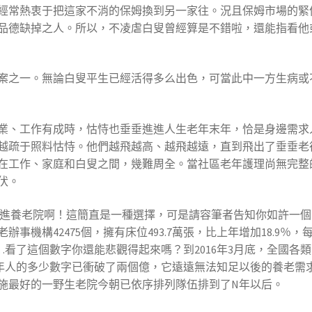
經常熱衷于把這家不消的保姆換到另一家往。況且保姆市場的緊
品德缺掉之人。所以，不凌虐白叟曾經算是不錯啦，還能指看他
案之一。無論白叟平生已經活得多么出色，可當此中一方生病或
業、工作有成時，怙恃也垂垂進進人生老年末年，恰是身邊需求
越疏于照料怙恃。他們越飛越高、越飛越遠，直到飛出了垂垂老
在工作、家庭和白叟之間，幾難周全。當社區老年護理尚無完整
伏。
進養老院啊！這簡直是一種選擇，可是請容筆者告知你如許一個不
事機構42475個，擁有床位493.7萬張，比上年增加18.9
…看了這個數字你還能悲觀得起來嗎？到2016年3月底，全國各
老年人的多少數字已衝破了兩個億，它遠遠無法知足以後的養老需
施最好的一野生老院今朝已依序排列隊伍排到了N年以后。