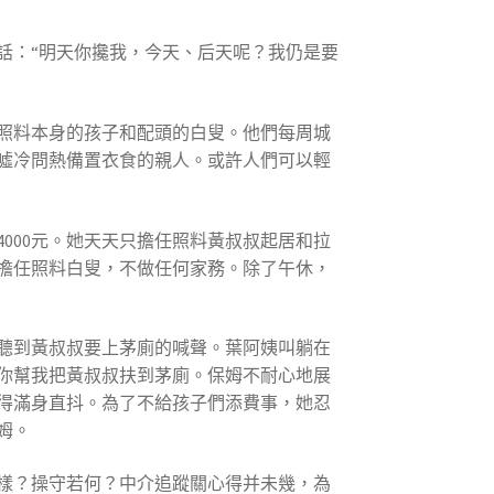
話：“明天你攙我，今天、后天呢？我仍是要
照料本身的孩子和配頭的白叟。他們每周城
噓冷問熱備置衣食的親人。或許人們可以輕
000元。她天天只擔任照料黃叔叔起居和拉
擔任照料白叟，不做任何家務。除了午休，
聽到黃叔叔要上茅廁的喊聲。葉阿姨叫躺在
你幫我把黃叔叔扶到茅廁。保姆不耐心地展
得滿身直抖。為了不給孩子們添費事，她忍
姆。
樣？操守若何？中介追蹤關心得并未幾，為