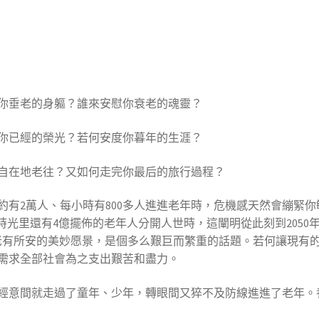
你垂老的身軀？誰來安慰你衰老的魂靈？
你已經的榮光？若何安度你暮年的生涯？
自在地老往？又如何走完你最后的旅行過程？
有2萬人、每小時有800多人進進老年時，危機感天然會繃緊你敏感
年時光里還有4億擺佈的老年人分開人世時，這闡明從此刻到205
、老有所安的美妙愿景，是個多么艱巨而繁重的話題。若何讓現有
需求全部社會為之支出艱苦和盡力。
經意間就走過了童年、少年，轉眼間又猝不及防線進進了老年。