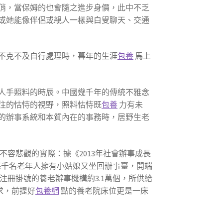
俏，當保姆的也會隨之進步身價，此中不乏
或她能像伴侶或親人一樣與白叟聊天、交通
不克不及自行處理時，暮年的生涯
包養
馬上
人手照料的時辰。中國幾千年的傳統不雅念
往的怙恃的視野，照料怙恃既
包養
力有未
的辦事系統和本質內在的事務時，居野生老
容悲觀的實際：據《2013年社會辦事成長
％，每千名老年人擁有小姑娘又坐回辦事臺，開端
類注冊掛號的養老辦事機構約3.1萬個，所供給
求，前提好
包養網
點的養老院床位更是一床