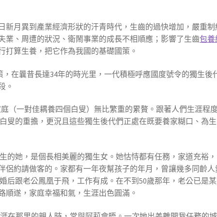
形狀日新月異到產業經濟形狀的汗青時代，生齒的過快增加，嚴重
失業、周遭的狀況、衛鬧事業的成長不相順應；影響了生齒
包養
履行打算生養，把它作為我國的基礎國策。
策，在曩昔長達34年的時光里，一代積極呼應國度號令的獨生後
段。
造家庭（一對佳耦養四個白叟）無比繁重的累贅。跟著人們生涯程
白叟的重擔，更況且這些獨生後代們正處在既要養家糊口、為生
生的她，是個長相美麗的獨生女。她怙恃都有任務，家道充裕，
伴侶約請做客的。家都有一年夜幫孩子的年月，曾讓幾多同齡人
婚后跟老公鳳凰于飛，工作有成。在不到50歲那年，老公已是
路順遂，家庭幸福和氣，生涯出色圓滿。
生涯在那里的親人時，常與阿莉會晤。一次她出差離開我任務的