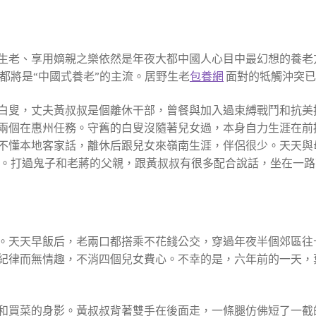
生老、享用嫡親之樂依然是年夜大都中國人心目中最幻想的養老
都將是“中國式養老”的主流。居野生老
包養網
面對的牴觸沖突已在
白叟，丈夫黃叔叔是個離休干部，曾餐與加入過束縛戰鬥和抗美
兩個在惠州任務。守舊的白叟沒隨著兒女過，本身自力生涯在前
不懂本地客家話，離休后跟兒女來嶺南生涯，伴侶很少。天天與
。打過鬼子和老蔣的父親，跟黃叔叔有很多配合說話，坐在一路
。天天早飯后，老兩口都搭乘不花錢公交，穿過年夜半個郊區往
紀律而無情趣，不消四個兒女費心。不幸的是，六年前的一天，
和買菜的身影。黃叔叔背著雙手在後面走，一條腿仿佛短了一截