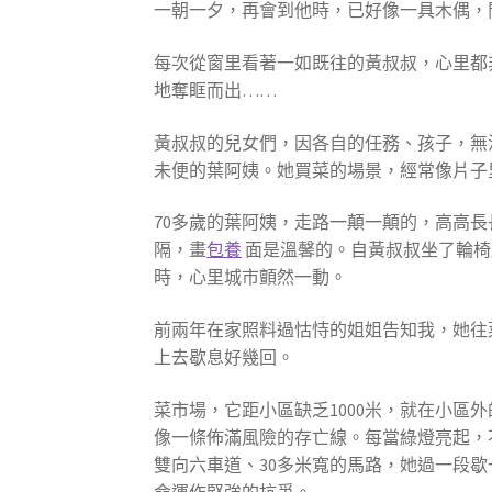
一朝一夕，再會到他時，已好像一具木偶，
每次從窗里看著一如既往的黃叔叔，心里都
地奪眶而出……
黃叔叔的兒女們，因各自的任務、孩子，無
未便的葉阿姨。她買菜的場景，經常像片子
70多歲的葉阿姨，走路一顛一顛的，高高
隔，畫
包養
面是溫馨的。自黃叔叔坐了輪椅
時，心里城市顫然一動。
前兩年在家照料過怙恃的姐姐告知我，她往
上去歇息好幾回。
菜市場，它距小區缺乏1000米，就在小
像一條佈滿風險的存亡線。每當綠燈亮起，
雙向六車道、30多米寬的馬路，她過一段
命運作堅強的抗爭。