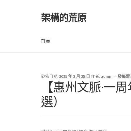
架構的荒原
跳
跳
至
至
導
主
覽
要
首頁
列
內
容
首頁
發佈日期:
2025 年 3 月 25 日
作者:
admin
—
發佈留
【惠州文脈·一
選）