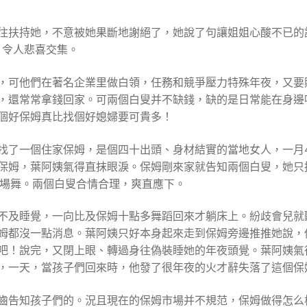
往扶持她，不意被她果斷地謝絕了，她說了句讓姐姐心酸不已的
，令人悲喜交集。
，可他們在著名企業里做白領，任務和競爭壓力特殊年夜，又要
，還常常拿錢回家。可兩個白叟并不缺錢，缺的是日常能在身邊
個好保姆真比找個好媳婦要可貴多！
找了一個住家保姆，是個四十出頭、身材結實的當地女人，一月4
保姆，葉阿姨氣得直抹眼淚。保姆剛來家就告知兩個白叟，她只
場舞。兩個白叟合情合理，爽直應下。
不及睡覺，一向比及保姆十點多舞蹈回來才躺床上。紛歧會兒就
姆都沒一點消息。葉阿姨只好本身起來走到保姆旁邊推推她說，
吧！說完，又閉上眼、轉過身往偽裝睡她的年夜頭覺。葉阿姨氣
，一天，當孩子們回來時，他發了很年夜的火才辭失落了這個保
齒告知孩子們的。況且現在的保姆市場并不規范，保姆做得怎么