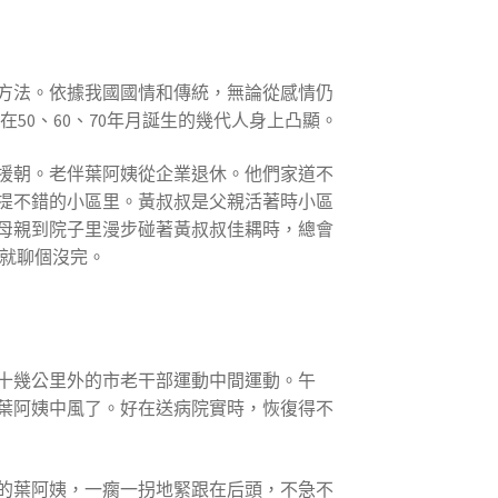
方法。依據我國國情和傳統，無論從感情仍
50、60、70年月誕生的幾代人身上凸顯。
援朝。老伴葉阿姨從企業退休。他們家道不
提不錯的小區里。黃叔叔是父親活著時小區
母親到院子里漫步碰著黃叔叔佳耦時，總會
就聊個沒完。
十幾公里外的市老干部運動中間運動。午
葉阿姨中風了。好在送病院實時，恢復得不
的葉阿姨，一瘸一拐地緊跟在后頭，不急不