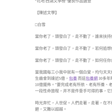
“花地·西湖文學榜”優良作品選登
【陳述文學】
□白雪
當你老了，頭發白了，走不動了，誰來扶持
當你老了，頭發白了，走不動了，若何追想
當你老了，頭發白了，走不動了，如何任你
當我國每三小我中就有一個白叟，均勻天天約
生齒會到達近5億，
包養
而這
包養網
30多
10億擺佈。”要完成老有所依、老有所養
一段性命旅程，并不是件垂手可得的事，它
時光奔忙，人世促。人們走著，走著，在不
避，又難以超越。