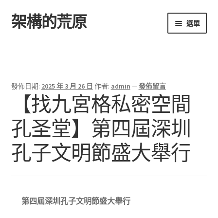
架構的荒原
跳
跳
選單
至
至
導
主
首頁
覽
要
列
內
容
發佈日期:
2025 年 3 月 26 日
作者:
admin
—
發佈留言
【找九宮格私密空間
孔圣堂】第四屆深圳
孔子文明節盛大舉行
第四屆深圳孔子文明節盛大舉行