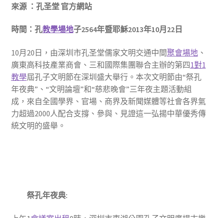
來源 ：孔圣堂 官方網站
時間：孔
教學場地
子2564年暨耶穌2013年10月22日
10月20日，由深圳市孔圣堂儒家文明交通中間
聚會場地
、
廣東高科技產業商會、三和國際集團聯合主辦的第四
1對1
教學
屆孔子文明節在深圳盛大舉行。本次文明節由“祭孔
年夜典”、“文明論壇”和“慈悲晚會”三年夜主題活動組
成，來自全國學界、官場、商界及新聞媒體等社會各界氣
力超過2000人配合支撐、參與、見證這一弘揚中華優秀傳
統文明的盛舉。
祭孔年夜典: