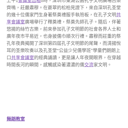
上午1
會議室出租
0時，深圳市東湖公園孔子文明廣場古樂
齊鳴，莊嚴肅穆。在蒼翠的松柏見證下，來自深圳孔圣堂
的幾十位儒家門生身著祭奠禮服手執笏板，在孔子文明
共
享會議室
廣場舉行了釋奠禮，祭奠先師孔子。隨后，伴著
悠揚的絲竹古樂，前來參加孔子文明節的社會各界人士和
廣年夜市平易近，也身披儒巾順次行禮。肅穆而莊重的祭
孔年夜典揭開了深圳第四屆孔子文明節的尾聲，而清揚悅
耳的圣樂吹奏以及孔圣堂“公益少兒儒學班”學童們朗朗上
口
共享會議室
的經典誦讀，更是讓人年夜開眼界，在穿越
時間長河的瞬間，感觸感染著濃濃的儒
交流
家文明。
舞蹈教室