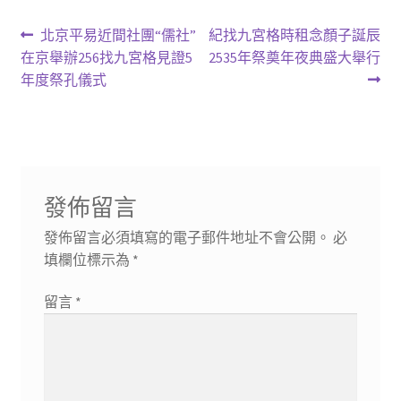
文
上
下
北京平易近間社團“儒社”
紀找九宮格時租念顏子誕辰
一
一
在京舉辦256找九宮格見證5
2535年祭奠年夜典盛大舉行
章
篇
篇
年度祭孔儀式
導
文
文
章:
章:
覽
發佈留言
發佈留言必須填寫的電子郵件地址不會公開。
必
填欄位標示為
*
留言
*