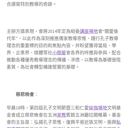
合譜寫特別教導的奇跡。
主辦方還表現，會將2014年定為組委
講座場地
會“關愛後
代年”，以此作為深刻推進儒家教導思惟、踐行孔子教導
理念的重要標的目的和焦點內容，并盼望獲得當局、學
界、企業界、媒體等社
小樹屋
會各界的呼應與參與，配合
推動各種優秀教導理念的傳播、滲透，以教導為基礎晉陞
素質，為社會轉型構建堅實的基礎。
慈悲晚會
：
早晨18時，第四屆孔子文明節暨三和仁愛
瑜伽場地
文明基
金會成立慈悲晚會在五洲
家教
賓館五洲廳拉開帷幕。基金
會的主旨是：弘揚孔子思惟，復興平易近族文明，振興
私