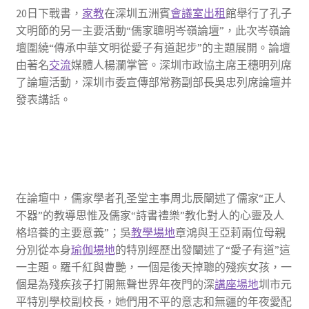
20日下戰書，
家教
在深圳五洲賓
會議室出租
館舉行了孔子
文明節的另一主要活動“儒家聰明岑嶺論壇”，此次岑嶺論
壇圍繞“傳承中華文明從愛子有道起步”的主題展開。論壇
由著名
交流
媒體人楊瀾掌管。深圳市政協主席王穗明列席
了論壇活動，深圳市委宣傳部常務副部長吳忠列席論壇并
發表講話。
在論壇中，儒家學者孔圣堂主事周北辰闡述了儒家“正人
不器”的教導思惟及儒家“詩書禮樂”教化對人的心靈及人
格培養的主要意義”；吳
教學場地
章鴻與王亞莉兩位母親
分別從本身
瑜伽場地
的特別經歷出發闡述了“愛子有道”這
一主題。羅千紅與曹艷，一個是後天掉聰的殘疾女孩，一
個是為殘疾孩子打開無聲世界年夜門的深
講座場地
圳市元
平特別學校副校長，她們用不平的意志和無疆的年夜愛配