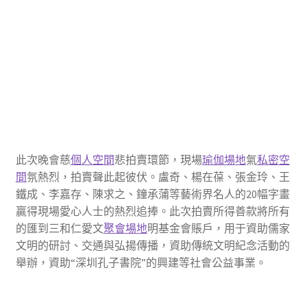
此次晚會慈
個人空間
悲拍賣環節，現場
瑜伽場地
氣
私密空
間
氛熱烈，拍賣聲此起彼伏。盧奇、楊在葆、張金玲、王
鐵成、李嘉存、陳求之、鐘承蒲等藝術界名人的20幅字畫
贏得現場愛心人士的熱烈追捧。此次拍賣所得善款將所有
的匯到三和仁愛文
聚會場地
明基金會賬戶，用于資助儒家
文明的研討、交通與弘揚傳播，資助傳統文明紀念活動的
舉辦，資助“深圳孔子書院”的興建等社會公益事業。