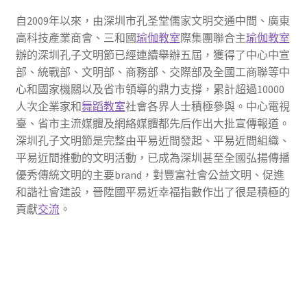
自2009年以來，由深圳市孔圣堂儒家文明交通中間、廣東
高科技產業商會、三和國
瑜伽教室
際集團聯合主
瑜伽教室
辦的深圳孔子文明節已經連續舉辦五屆，獲得了中心中宣
部、統戰部、文明部、商務部、交際部及全國工商聯等中
心和國家機關以及省市領導的鼎力支撐，累計超過10000
人次企業家和
舞蹈教室
社會各界人士積極參與。中心電視
臺、省市主流媒體及網絡媒體都先后作出大批宣傳報道。
深圳孔子文明節是完整由平易近間發起、平易近間組織、
平易近間推動的文明活動，已成為深圳甚至全國弘揚傳播
優秀傳統文明的主要brand，對豐富社會公益文明、促進
和諧社會建設，晉陞國平易近幸福指數作出了很是積極的
貢獻
交流
。