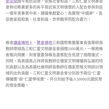
密空間
國平易近品德，促進社會和諧。三和仁愛文明基金
會熱切希冀更多的有平易近族文明情懷的人配合參與到這
一偉年夜事業中來，踴躍奉獻愛心！為實現“中國夢”，為
促進家庭和氣、社會和諧、世界戰爭而配合盡力！
晚會
講座場地
上，
聚會場地
三和國際集團董事長張華師長
教師帶頭為三和仁愛文明基金會捐贈1000萬元，一舉將晚
會推向飛騰，到會重要領導及嘉賓配合見證了捐贈儀式。
同時，為表揚高占祥師長教師在儒家文明傳播與弘揚的特
別貢獻以及為表揚杜維明師長教師在儒家思惟文明研討領
域的出色貢獻，三和仁愛文明基金會分別授予兩位“仁愛
傳播獎”與“仁愛學術獎”，并分別給予每人50000元國民幣
的現金獎勵。