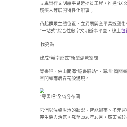
立異實行文明惠平易近提質工程，推進“送文
殘疾人等展開特性化辦事；
凸起群眾主體位置，立異展開全平易近藝術普及
“一站式”綜合性數字文明辦事平臺，線上
包
找亮點
建成“嶺南形式”新型瀏覽空間
粵書吧、佛山南海“唸書驛站”、深圳“簡閱
空間如雨后春筍般涌現。
“粵書吧”全省分布圖
它們以溫馨周遭的狀況、智能辦事、多元運
產生機與活氣。截至2020年10月，廣東省