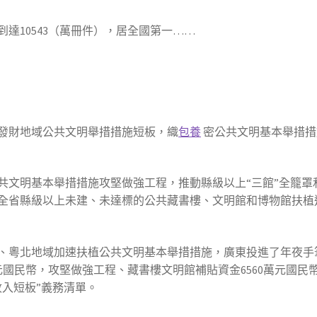
到達10543（萬冊件），居全國第一……
發財地域公共文明舉措措施短板，織
包養
密公共文明基本舉措措
公共文明基本舉措措施攻堅做強工程，推動縣級以上“三館”全籠
全省縣級以上未建、未達標的公共藏書樓、文明館和博物館扶植
、粵北地域加速扶植公共文明基本舉措措施，廣東投進了年夜手筆
萬元國民幣，攻堅做強工程、藏書樓文明館補貼資金6560萬元國
入短板”義務清單。