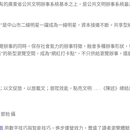
有的廣東省公共文明辦事系統基本之上，是公共文明辦事系統最
之友”是中山市二線明星一躍成為一線明星，資本接連不斷。共享
覽辦事的同時，保存社會氣力的辦事特徵，融會多種辦事形狀，
值”的新型瀏覽空間，成為“網紅打卡點”，不只供給瀏覽辦事，
；以文促旅，以旅載文；晉陞效能，點亮文明……《陳述》總結
鄧勃 攝
養
用數字技巧與智能技巧，進步運營效力，豐盛了讀者瀏覽體驗。