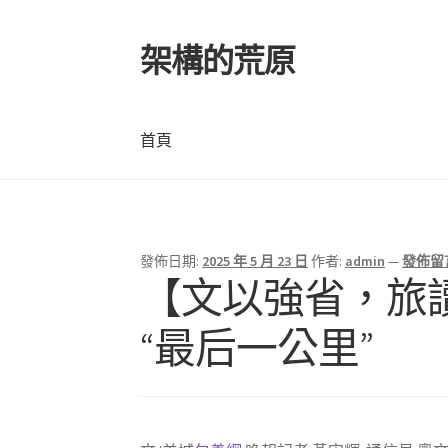
架構的荒原
跳
跳
至
至
導
主
覽
要
首頁
列
內
容
首頁
發佈日期:
2025 年 5 月 23 日
作者:
admin
—
發佈留
【文以強省，旅
“最后一公里”