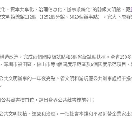
度化、資本共享化、治理信息化、辦事系統化”的縣級文明館、藏
，建成文明館總館112個（1252個分館、5029個辦事點），寬大
構造改造，完成兩個國度級試點和6個省級試點扶植。全省150
深圳市福田區、佛山市等4個國度示范區及6個國度示范項目，建
公共文明辦事的一年夜亮點。省文明和游玩廳公共辦事處相干擔
。
國公共藏書樓首位，躋出身界公共藏書樓前列；
公共文明扶植、運營和治理，一批社會本錢和平易近營企業家出