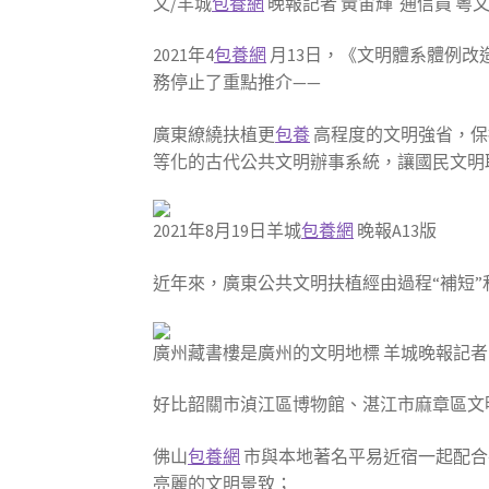
文/羊城
包養網
晚報記者 黃宙輝 通信員 粵
2021年4
包養網
月13日，《文明體系體例改
務停止了重點推介——
廣東繚繞扶植更
包養
高程度的文明強省，保
等化的古代公共文明辦事系統，讓國民文明
2021年8月19日羊城
包養網
晚報A13版
近年來，廣東公共文明扶植經由過程“補短”
廣州藏書樓是廣州的文明地標 羊城晚報記者 
好比韶關市湞江區博物館、湛江市麻章區文
佛山
包養網
市與本地著名平易近宿一起配合
亮麗的文明景致；