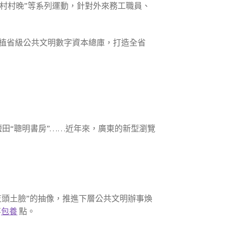
鄉村村晚”等系列運動，針對外來務工職員、
，扶植省級公共文明數字資本總庫，打造全省
鹽田“聰明書房”……近年來，廣東的新型瀏覽
頭土臉”的抽像，推進下層公共文明辦事煥
事
包養
點。