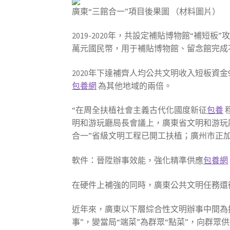
廣東“三館合一”項目後果圖 （材料圖片）
2019-2020年，共設定補貼博物館“補短板
萬元國民幣，用于補貼博物館、留念館完成
2020年下達補齊人均公共文明收入短板資
包養網
為其他地域的兩倍。
“在周全扶植社會主義古代化國度新征
包養
明和游玩廳局長會議上，廣東省文明和游玩廳
合一”省級文明工程已開工扶植；廣州市正
軟件：晉陞辦事效能，強化精準供應
包養網
在硬件上補強的同時，廣東公共文明任務還
近年來，廣東以下層綜合性文明辦事中間為
事”，變當局“端菜”為群眾“點菜”，向群眾