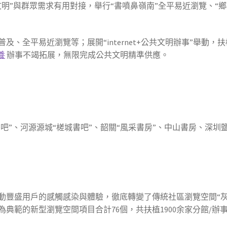
明”與群眾需求有用對接，舉行“書噴鼻嶺南”全平易近瀏覽、“
、全平易近瀏覽等；展開“internet+公共文明辦事”舉動
養
辦事不竭拓展，無限完成公共文明精準供應。
書吧”、河源源城“槎城書吧”、韶關“風采書房”、中山書房、深圳
動豐盛用戶的感觸感染與體驗，徹底轉變了傳統社區瀏覽空間“灰
較為典範的新型瀏覽空間項目合計76個，共扶植1900余家分館/辦