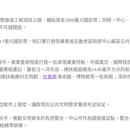
”攻堅做強工程項目21個，補貼資金1800萬元國民幣；同時，中心、
不花錢開放。
金9.7億元國民幣。制訂實行晉陞廣東省反動老區和原中心蘇區
程中，廣東要高程度打造一批表現廣東特點、中國風范、國際程度的
黨組書記、廳長汪一洋先容，總扶植面積為14.45萬平方米的
加速扶植廣州文明館、
包養網
美術館、博物館等一批新館；深圳市
從軟件上晉陞，讓群眾的公共文明需求獲得充足知足。
抓手，推動文明資本的有用整合。中山市作為國度級試點，整合各
供給精準辦事。