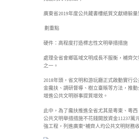
廣東省2019年度公共藏書樓紙質文獻總躲量
劃重點
硬件：高程度打造標志性文明舉措措施
處理全省會鄉區域文明成長不服衡，補齊欠
之一。
2018年頭，省文明和游玩廳正式啟動實行
金攙扶、調研督導、樹立臺賬等方法，推動
增進公共文明辦事提質增效。
此中，為了攙扶推進全省尤其是粵東、粵西
公共文明舉措措施不花錢開放資金11237
強工程，列進廣東“補齊人均公共文明財務收