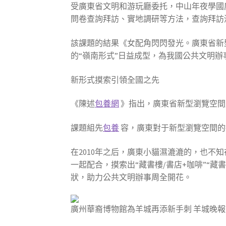
受廣東省文明和游玩廳委托，中山年夜學國
問卷查詢拜訪、實地調研等方法，查詢拜訪
該課題的結果《女配角閃閃發光。廣東省新型
的“嶺南形式”日益成型，為我國公共文明辦
新形式摸索引領全國之先
《陳述
包養網
》指出，廣東省新型瀏覽空間成
課題組先
包養
容，廣東對于新型瀏覽空間的摸
在2010年之后，廣東小貓濕漉漉的，也不
一起配合，摸索出“藏書樓/書店+咖啡”“藏
狀，助力公共文明辦事周全開花。
廣州華裔博物館為羊城再添新手刺 羊城晚報記