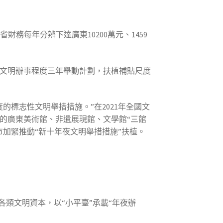
省財務每年分辨下達廣東10200萬元、1459
公共文明辦事程度三年舉動計劃，扶植補貼尺度
標志性文明舉措措施。”在2021年全國文
新的廣東美術館、非遺展現館、文學館“三館
加緊推動“新十年夜文明舉措措施”扶植。
類文明資本，以“小平臺”承載“年夜辦