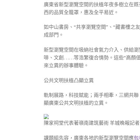
廣東省新型瀏覽空間的扶植年夜多樹立在既
西的品質全籠罩，惠及全平易近。
如中山書房、“共享瀏覽空間”、“藏書樓
成部門。
新型瀏覽空間在吸納社會氣力介入、供給瀏
啡、文創……等浩繁復合情勢。這些“高顏
來立異的辦事體驗。
公共文明扶植凸顯立異
軌制展路，科技賦能；兩手相牽，三網共聯
顯廣東公共文明扶植的立異。
陳家祠堂代表著嶺南建筑藝術 羊城晚報記者 
課題組先容，廣東各地的新型瀏覽空間應
包