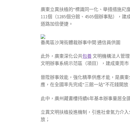
廣東立異扶植的“標識同一化、舉措措施尺
111個（1285個分館、4505個辦事點）
道路加倍便捷。
番禺區沙灣街體裁辦事中間 通信員供圖
此外，廣東深化公共
包養
文明機構法人管理
文明辦事系統示范區（項目），建成東莞市、
晉陞辦事效能，強化精準供應才能，是廣東
應，在全國率先完成“三館一站”不花錢開放
此中，廣州藏書樓持續6年基本辦事量居全
立異文明扶植投進機制，引進社會氣力介入
放；