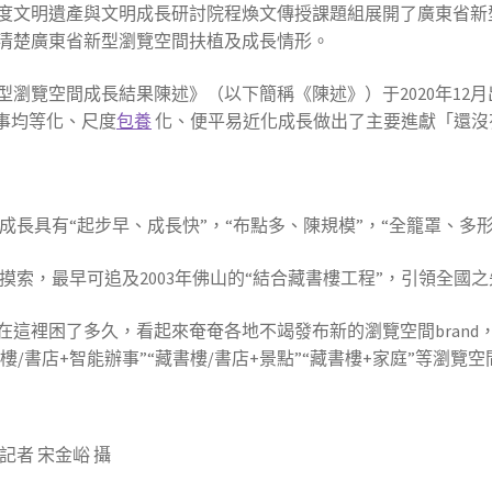
度文明遺產與文明成長研討院程煥文傳授課題組展開了廣東省新
清楚廣東省新型瀏覽空間扶植及成長情形。
瀏覽空間成長結果陳述》（以下簡稱《陳述》）于2020年12
事均等化、尺度
包養
化、便平易近化成長做出了主要進獻「還沒
長具有“起步早、成長快”，“布點多、陳規模”，“全籠罩、多形
索，最早可追及2003年佛山的“結合藏書樓工程”，引領全國之
知在這裡困了多久，看起來奄奄各地不竭發布新的瀏覽空間bran
書樓/書店+智能辦事”“藏書樓/書店+景點”“藏書樓+家庭”等瀏
者 宋金峪 攝