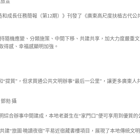
文旅宣
造和成長任務簡報（第12期）》刊發了《廣東高尺度扶植古代
持隨機應變、分類施策、中間下移、共建共享，加大力度嚴重文
取得感、幸福感顯明加強。
和“提質”，但求買通公共文明辦事“最后一公里”，讓更多廣東人
鄧勃 攝
明綜合辦事中間建成，本地老蒼生在“家門口”便可享用到優質的
共建“旅圖·曉讀夜宿”平易近宿藏書樓項目，展現了本地傳統文明