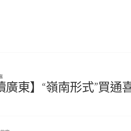
言
讀廣東】“嶺南形式”買通