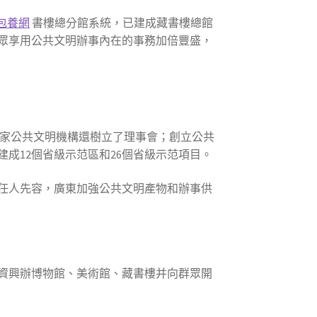
包養網
書樓總分館系統，已建成藏書樓總館
下層群眾享用公共文明辦事內在的事務加倍豐盛，
多家公共文明機構還樹立了理事會；創立公共
成12個省級示范區和26個省級示范項目。
任人先容，廣東加強公共文明產物和辦事供
資興辦博物館、美術館、藏書樓并向群眾開