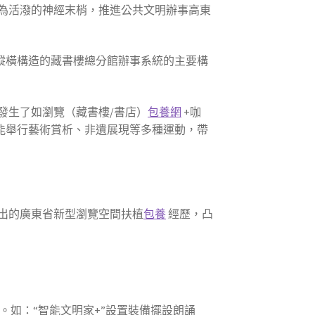
為活潑的神經末梢，推進公共文明辦事高東
型縱橫構造的藏書樓總分館辦事系統的主要構
發生了如瀏覽（藏書樓/書店）
包養網
+咖
還能舉行藝術賞析、非遺展現等多種運動，帶
出的廣東省新型瀏覽空間扶植
包養
經歷，凸
如：“智能文明家+”設置裝備擺設朗誦