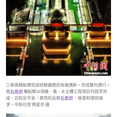
三峽南線船閘完成檢驗義務后恢復通航，完成雙向通行。
兩
包養網
壩船閘30項機、電、水主體工程項目均提早完
成，且知足平安、東西的品質
包養網
、進度和環保請
求。中新社發 周星亮 攝