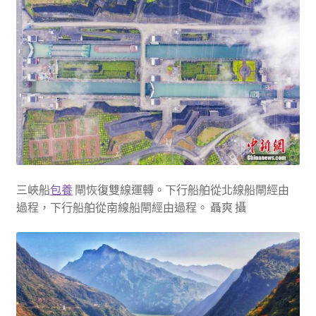
三峽船
包養
閘恢復雙線運轉。下行船舶從北線船閘經由
過程，下行船舶從南線船閘經由過程。 聶爽 攝