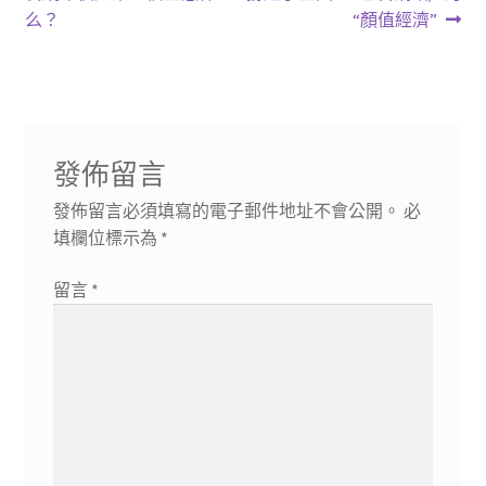
章
篇
篇
么？
“顏值經濟”
導
文
文
章:
章:
覽
發佈留言
發佈留言必須填寫的電子郵件地址不會公開。
必
填欄位標示為
*
留言
*