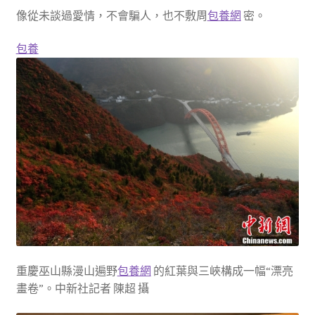
像從未談過愛情，不會騙人，也不敷周
包養網
密。
包養
重慶巫山縣漫山遍野
包養網
的紅葉與三峽構成一幅“漂亮
畫卷”。中新社記者 陳超 攝