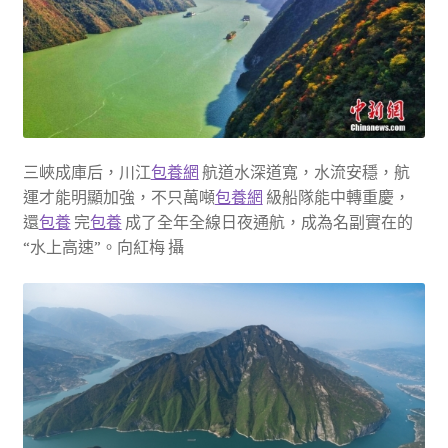
三峽成庫后，川江
包養網
航道水深道寬，水流安穩，航
運才能明顯加強，不只萬噸
包養網
級船隊能中轉重慶，
還
包養
完
包養
成了全年全線日夜通航，成為名副實在的
“水上高速”。向紅梅 攝