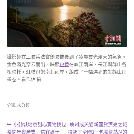
攝影師在三峽兵法寶劍峽捕獲到了凌晨霞光漫天的氣象。
金色霞光穿云而出，映照
包養
在峽江兩岸，長江與群山各
相映托，虹橋飛架南北兩岸，組成了一幅漂亮的生態山川
畫卷。看作信 攝
分類: 未分類
文
上
下
小縣城培養甜心寶物找包
廣州成天貓新國貨漂亮之城
一
一
養網年夜產業，信宜憑什
撐起了全國3一包養網站/4的