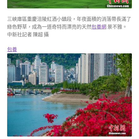
三峽庫區重慶涪陵紅酒小鎮段，年夜面積的消落帶長滿了
綠色野草，成為一道奇特而漂亮的天然
包養網
景不雅。
中新社記者 陳超 攝
包養