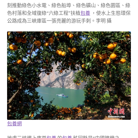
刻推動綠色小水電、綠色船埠、綠色礦山、綠色園區、綠
色村落和全域復綠“六綠工程”扶植
包養
，使水上生態環保
公路成為三峽庫區一張亮麗的游玩手刺。李明 攝
包養網