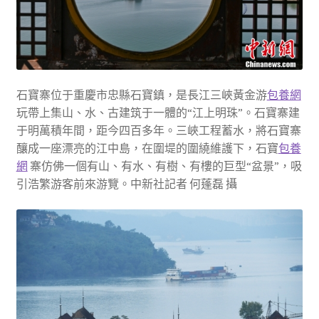
石寶寨位于重慶市忠縣石寶鎮，是長江三峽黃金游
包養網
玩帶上集山、水、古建筑于一體的“江上明珠”。石寶寨建
于明萬積年間，距今四百多年。三峽工程蓄水，將石寶寨
釀成一座漂亮的江中島，在圍堤的圍繞維護下，石寶
包養
網
寨仿佛一個有山、有水、有樹、有樓的巨型“盆景”，吸
引浩繁游客前來游覽。中新社記者 何蓬磊 攝