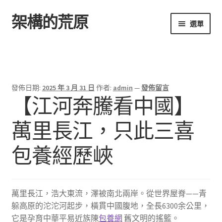
架構的荒原
跳
跳
選單
至
至
導
主
首頁
覽
要
列
內
容
發佈日期:
2025 年 3 月 31 日
作者:
admin
—
發佈留言
【江河奔騰看中國】
萬里長江，只此三喜
包養經歷峽
萬里長江，浩大東流，澤被南北兩岸。從世界屋脊——青
躲高原的沱沱河起步，橫貫中國腹地，全長6300余公里，
它是孕育中華平易近族陳
包養網
舊文明的搖籃。