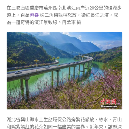
在三峽庫區重慶市萬州區南北濱江兩岸近20公里的環湖步
道上，百萬
包養
株三角梅競相怒放，染紅長江之濱，成
為一道奇特的濱江景致線。冉孟軍 攝
湖北省興山縣水上生態環保公路旁繁花怒放，綠水、青山
和姹紫嫣紅的花朵如同一幅盡美的畫卷。近年來，該縣深