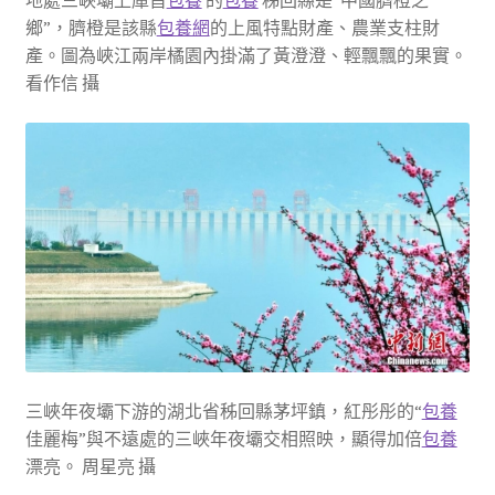
地處三峽壩上庫首
包養
的
包養
秭回縣是“中國臍橙之
鄉”，臍橙是該縣
包養網
的上風特點財產、農業支柱財
產。圖為峽江兩岸橘園內掛滿了黃澄澄、輕飄飄的果實。
看作信 攝
三峽年夜壩下游的湖北省秭回縣茅坪鎮，紅彤彤的“
包養
佳麗梅”與不遠處的三峽年夜壩交相照映，顯得加倍
包養
漂亮。 周星亮 攝