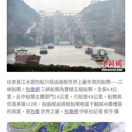
往來長江水道的船只經由過程世界上最年夜的船閘——三
峽船閘。
包養網
三峽船閘為雙線五級船閘，全長6.4公
里，此中船閘主體部門1.6公里，引航道4.8公里，船閘高
低落差達113米，船舶經由過程船閘相當于翻越40層樓房
的高度，是
包養
世界之最。
包養網
中新社記者 侯宇 攝