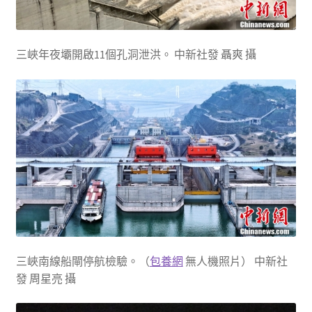
三峽年夜壩開啟11個孔洞泄洪。 中新社發 聶爽 攝
三峽南線船閘停航檢驗。（
包養網
無人機照片） 中新社
發 周星亮 攝