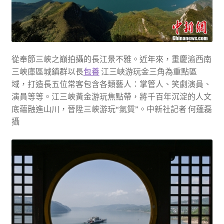
從奉節三峽之巔拍攝的長江景不雅。近年來，重慶渝西南
三峽庫區城鎮群以長
包養
江三峽游玩金三角為重點區
域，打造長五位常客包含各類藝人：掌管人、笑劇演員、
演員等等。江三峽黃金游玩焦點帶，將千百年沉淀的人文
底蘊融進山川，晉陞三峽游玩“氣質”。中新社記者 何蓬磊
攝