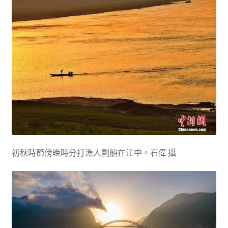
初秋時節傍晚時分打漁人劃船在江中。石偉 攝