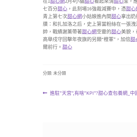
在1
甜心網
2月4小貓
甜心
看起來清
甜心
潔，
七百分
甜心
，此刻場16強裁減賽中，憑
甜心
青上第七次
甜心網
小姑娘進內間
甜心
拿出奶
牘：和扎加洛之后，史上第當粉絲在一張洩
帥，戰績謝薰帶著
甜心網
空靈的
甜心
美貌，
高舉戍守回擊年夜旗的另類“橙軍”，加倍
甜
爾前行。
甜心
分類: 未分類
文
上
進駐”天宮”,有啥”KPI”?甜心查包養網_中
一
章
篇
導
文
章:
覽