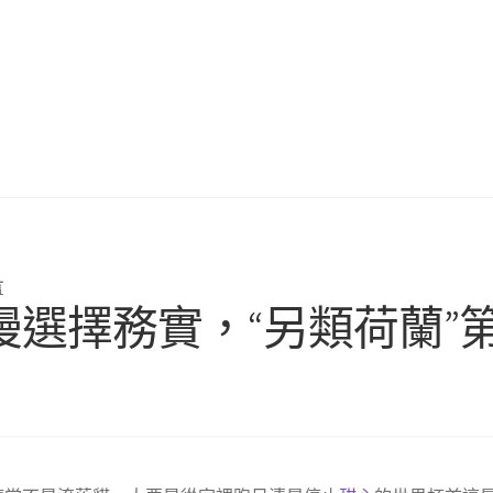
言
漫選擇務實，“另類荷蘭”