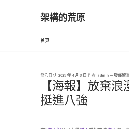
架構的荒原
跳
跳
至
至
導
主
覽
要
首頁
列
內
容
首頁
發佈日期:
2025 年 4 月 3 日
作者:
admin
—
發佈留
【海報】放棄浪
挺進八強