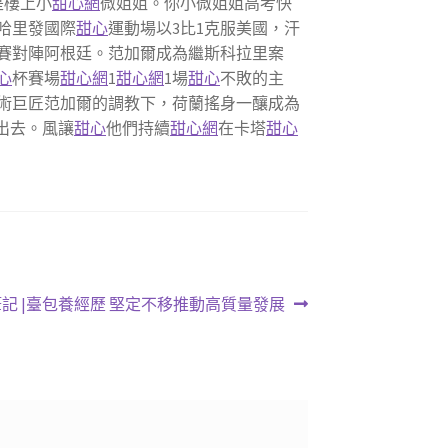
是樓上小
甜心網
微姐姐。你小微姐姐高考快
哈里發國際
甜心
運動場以3比1克服美國，汗
賽對陣阿根廷。范加爾成為繼斯科拉里案
心
杯賽場
甜心網
1
甜心網
1場
甜心
不敗的主
戰術巨匠范加爾的調教下，荷蘭搖身一釀成為
出去。風讓
甜心
他們持續
甜心網
在卡塔
甜心
記 |臺包養經歷 堅定不移推動高質量發展