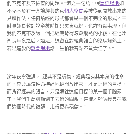
們不克不及不檢查的問題。“總之一句話，假
舞蹈場地
如
不克不及有一套讓經典的意
個人空間
義被從頭開放出來的
具體作法，任何讀經的形式都會是一個不完全的形式。王
財貴師長教師說童蒙時期只需背就好，也許有點事理，但
我們不克不及讓一個把經典背得滾瓜爛熟的小孩，在他逐
漸長年夜之后，還是只逗留在對經典語言的滾瓜爛熟上，
若是這般的
聚會場地
話，生怕就有點不負責任了。”
謝年夜寧強調，“經典不是玩物，經典是有其本身的性命
的，只要讓這性命持續地被開放出來，才是讀經的目標，
而背得經典的語言，只是通往這個目標的某一個手腕罷
了，我們千萬別顛倒了它們的關系，這樣才幹讓經典在我
們這個時代的復蘇，走得更為穩健。”