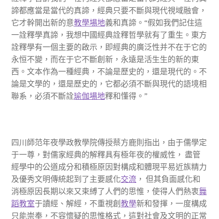
諦都應當是當代的真諦，經典只要不斷與現代視域融會，
它才幹開出新的意
教學場地
義和真諦。“假如我們記住這
一詮釋學真諦，我想中國經典詮釋哲學就有了重生。東方
詮釋學有一個主要的啟示，即經典的廣泛性并不在于它的
永恒不變，而在于它不斷創新，永遠是活生生的新的東
西。文本作為一種經典，不論是歷史的，還是現代的。不
論是文學的，還是歷史的，它都必須不斷與現代的語境相
聯系，必須不斷詮
瑜伽場地
釋和懂得。”
四川師范年夜學政教學院傳授蔡方鹿則指出，由于儒學定
于一尊，對儒家經典的解釋具有極年夜的權威性， 盡管
經學中的公道成分和積極原因對構成和體現平易近族精力
及優秀文明傳統起到了主要感化
交流
， 但其負面感化和
消極原因長期以來又束縛了人們的思惟，使得人們熱衷
舞
蹈教室
于讀經、解經，不重視創
教學
新和發揮，一度構成
只能崇奉，不容懷疑的思惟格式，這對社會及文明的正常