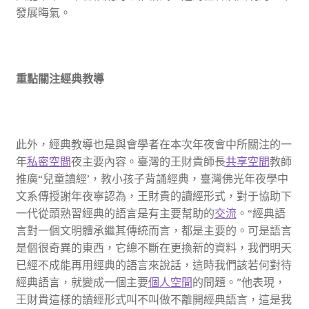
發展晦氣。
重點關注經典教導
此外，經典教導也是與會學者在本次年夜會中所關注的一
年
私密空間
夜主要內容。臺灣的王財貴師長
共享空間
教師
推廣“兒童讀經’，教小孩子背誦經典，臺灣佛光年夜學中
文系傳授謝年夜寧認為，王財貴的讀經形式，對于協助下
一代從頭熟習經典的語言是有主要幫助的
交流
。“經典語
言對一個文明體承繼其傳統而言，都是主要的。可是語言
是個很奇異的東西，它總不斷在更換新的資料，我們明天
已經不成能再用經典的語言來說話，這時我們該若何對待
經典語言，就變成一個主要
個人空間
的問題。”他表現，
王財貴這樣的讀經形式叫不叫做不離開經典語言，這是我