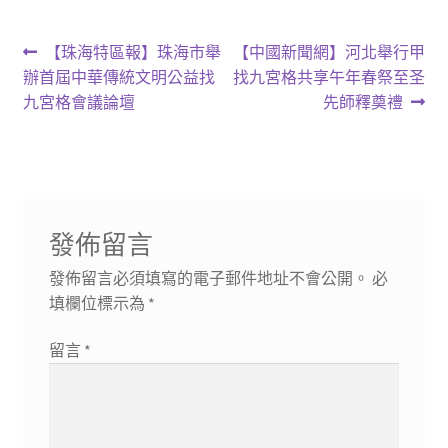
文
上
下
【珠海特區報】珠海市舉
【中國新聞網】河北舉行甲
一
一
辦首屆中華傳統文明公益找
找九宮格共享午年春祭至圣
章
篇
篇
九宮格會議論壇
先師釋奠禮
導
文
文
章:
章:
覽
發佈留言
發佈留言必須填寫的電子郵件地址不會公開。
必
填欄位標示為
*
留言
*