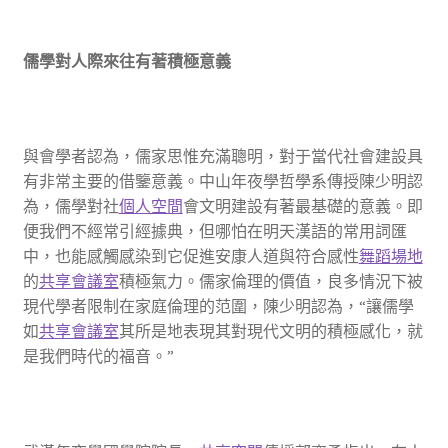
儒學對人際來往有著積極意義
與會學者認為，儒家思惟充滿聰明，對于當代社會建設具
有非常主要的借鑒意義。中山年夜學哲學系傳授陳少明認
為，儒學對社
個人空間
會文明建設有著最基礎的意義。即
便我們不經常引經據典，但哪怕在明天漢語的常用詞匯
中，也能感觸感染到它促進安康人道與符合感性
舞蹈場地
的
共享會議室
積極氣力。儒家倫理的價值，良多情況下被
現代學者限制在家庭倫理的范圍，陳少明認為，“讓儒學
如
共享會議室
其所是地表現其對現代文明的積極感化，就
是我們時代的福音。”