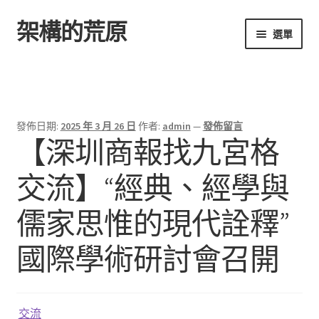
架構的荒原
跳
跳
選單
至
至
導
主
首頁
覽
要
列
內
容
發佈日期:
2025 年 3 月 26 日
作者:
admin
—
發佈留言
【深圳商報找九宮格
交流】“經典、經學與
儒家思惟的現代詮釋”
國際學術研討會召開
交流