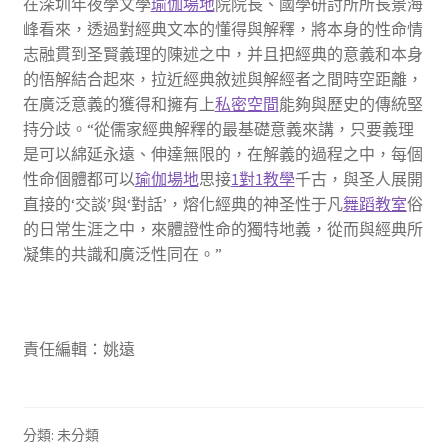
在深圳年夜學文學
瑜伽場地
院院長、國學研討所所長景海
峰看來，透過對經典文本的懂得與解釋，將本身的性命情
志融貫到圣賢義理的陳述之中，并且把經典的意義和本身
的悟解結合起來，拉近經典敘述與解經者之間時空距離，
在廣泛意義的獲得和擁有上
私密空間
能夠與歷史的傳統堅
持分歧。“從儒家經典解釋的最基礎意義來講，只要義理
是可以綿延永遠、伸達無限的，在解義的過程之中，每個
性命個體都可以
瑜伽場地
思接
1對1教學
千古，與圣人展開
直接的‘交談’與‘對話’，熔化經典的神圣性于凡
舞蹈教室
俗
的日常生涯之中，來體證性命的獨特地義，從而與經典所
凝集的共識和廣泛性同在。”
責任編輯：姚遠
分類: 未分類