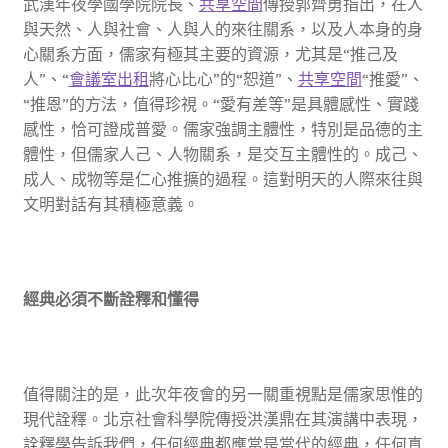
武漢年夜學國學院院長、
共享空間
傳授郭齊勇指出，在人
與天然、人與社會、人與人的來往關系，以及人本身的身
心關系方面，儒家有極其主要的資源，尤其是“推己及
人”、“
會議室出租
將心比心”的“恕道”、
共享空間
“推愛”、
“推恩”的方法，值得珍視。“愛有差等”是具體感性、實踐
感性，恰可證成普愛。儒家強調主體性，特別是品德的主
體性，但儒家人己、人物關系，是交互主體性的。成己、
成人、成物等是仁心推擴的過程。這對明天的人際來往與
文明對話有其積極意義。
經典必須不斷詮釋和懂得
值得關注的是，此次年夜會的另一關重視點是儒家思惟的
現代詮釋。北京社會科學院傳授洪漢鼎在其演講中表現，
詮釋學告訴我們，任何經典都應當是當代的經典，任何真