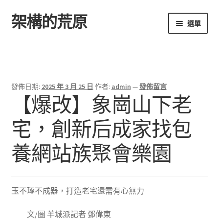
架構的荒原
跳
跳
選單
至
至
導
主
首頁
覽
要
列
內
容
發佈日期:
2025 年 3 月 25 日
作者:
admin
—
發佈留言
【爆改】象崗山下老
宅，創新后成家找包
養網站族聚會樂園
玉不琢不成器，打造老宅還需有心無力
文/圖 羊城派記者 鄧偉東