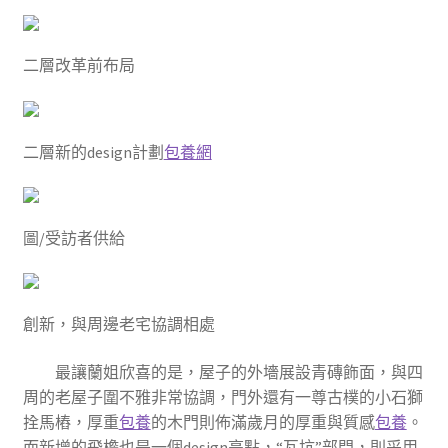
二層改革前布局
二層新的design計劃
包養網
圖/受訪者供給
創新，與周邊老宅協調相處
最讓蘭姐欣喜的是，屋子的外墻展設青磚飾面，與四
周的老屋子圍不雅非常協調，門外還有一尊古樸的小石獅
拴馬樁，厚重
包養
的木門則佈滿歲月的厚重與質感
包養
。
而新增的飛檐也是一個design亮點，“瓦坑”部門，則采用