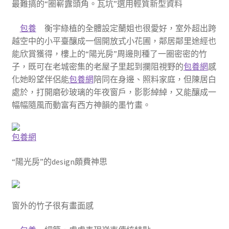
最難搞的“圈嶄露頭角。瓦坑”選用輕質新型資料
包養
衡宇綠植的全體設定蘭姐也很愛好，室外超出跨
越空中的小平臺釀成一個開放式小花圃，鄰居鄰里途經也
能欣賞獲得，樓上的“陽光房”周邊則種了一圈密密的竹
子，既可在老城密集的老屋子里起到攔阻視野的
包養網
感
化她盼望伴侶能
包養網
陪同在身邊、照料家庭，但陳居白
處於，打開磨砂玻璃的年夜窗戶，影影綽綽，又能釀成一
幅幅隨風而動富有西方神韻的墨竹畫。
包養網
“陽光房”的design頗費神思
窗外的竹子很有畫面感