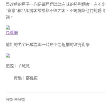
整改后的屋子一向是鄰居們津津有味的勝利個案，有不少
“富豪”和地產掮客常常都不速之客，不竭游說他們割愛出
讓。
包養網
蘭姐的老宅已成為那一片居平易近樓的漂亮街景
起源｜羊城派
責編｜鄧偉東
分類: 未分類