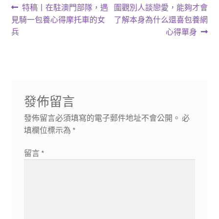
文
上
下
特稿丨在駐澳門部隊，遇
圍觀別人談戀愛，能夠才會
一
一
見騎一包養心得摩托車的女
了解本身為什么還喜包養網
章
篇
篇
兵
心得單身
導
文
文
章:
章:
覽
發佈留言
發佈留言必須填寫的電子郵件地址不會公開。
必
填欄位標示為
*
留言
*