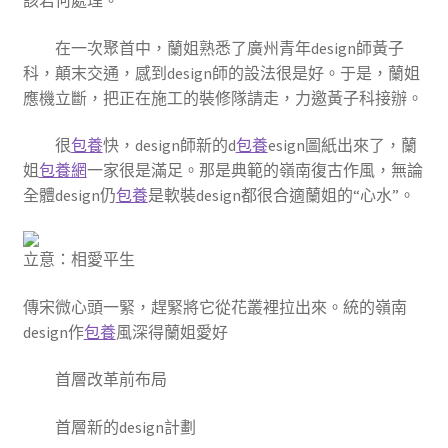
該若何處理。
在一次聚首中，蘭姐熟悉了廣州青年design師黃子
科，顛末交通，感到design師的設法很是好。于是，蘭姐
應機立斷，把正在施工的裝修隊請走，力邀黃子科接辦。
很
包養
快，design師新的d
包養
esign圖紙出來了，蘭
姐
包養網
一家很是滿足。那是典範的嶺南復古作風，無論
全體design仍
包養
是軟裝design都很合適蘭姐的“心水”。
立意：相愛平生
傳宋微心頭一緊，趕緊將它從花叢裡拉出來。統的嶺南
design作
包養
風深得蘭姐愛好
首層改革前布局
首層新的design計劃