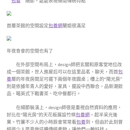
包養
細節，處處表現嶺南傳統特點
首層茶館的空間設定
包養網
蘭姐很滿足
年夜食會的空間也有了
在外部空間布局上，design師把玄關和原客堂地位改
成一個茶館，世人進屋后可以在這里品茗、聊天，而首
包
養
層的年夜房間足可擺下兩個年夜圓桌；樓上的“陽光房”
則是依據年青人的愛好，家具、擺設中西聯合，品新潮飲
品、喝英式下戰書茶、吃中餐都行。
在細節裝潢上，design師很是重視自然資料的應用，
好比在“陽光房”的天花板展設竹條
包養網
，起半采光後
果。竹簾不少人的小時辰會常常看
包養
到，但由於此刻曾
經很少人愿意做這種傳統產物，讓他們一輪好找。