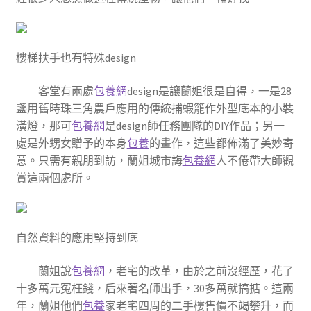
樓梯扶手也有特殊design
客堂有兩處
包養網
design是讓蘭姐很是自得，一是28
盞用舊時珠三角農戶應用的傳統捕蝦籠作外型底本的小裝
潢燈，那可
包養網
是design師任務團隊的DIY作品；另一
處是外甥女贈予的本身
包養
的畫作，這些都佈滿了美妙寄
意。只需有親朋到訪，蘭姐城市誨
包養網
人不倦帶大師觀
賞這兩個處所。
自然資料的應用堅持到底
蘭姐說
包養網
，老宅的改革，由於之前沒經歷，花了
十多萬元冤枉錢，后來著名師出手，30多萬就搞掂。這兩
年，蘭姐他們
包養
家老宅四周的二手樓售價不竭攀升，而