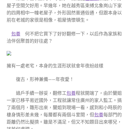
屋子空間欠好用。早幾年，她在越秀區束縛北象崗山下家
的四周相中一幢老屋子，外形固然普通俗通，但跟本身以
前在老城的家很是相像，祖屋情懷頓生。
包養
何不把它買下了好好翻修一下，以后作為家族和
洽伴侶聚首的好往處？
擁有一處老宅，本身的生涯形狀就會年夜紛歧樣
復古，形神兼備——年夜愛！
過戶手續一辦妥，翻修工
包養
程就開端了，由於蘭姐
一家已移平易近國外，工程就讓常住廣州的家人監工。搞
了兩個月，雛形出來，蘭姐到現場一看，感到和小時辰的
棲身情形差未幾，每層都有兩個斗室間，但
包養
每部門的
距離仍然比擬擠。雖是不滿足，但又不知題目出來哪兒，