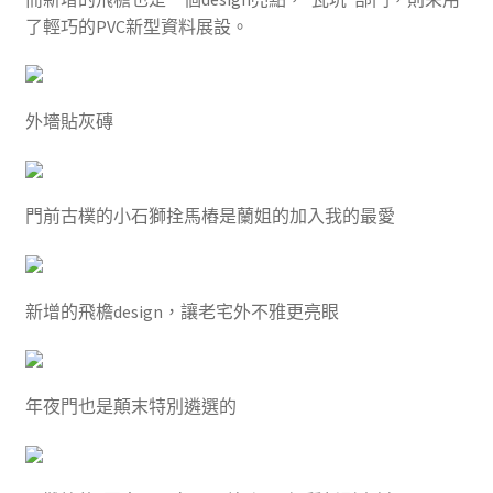
了輕巧的PVC新型資料展設。
外墻貼灰磚
門前古樸的小石獅拴馬樁是蘭姐的加入我的最愛
新增的飛檐design，讓老宅外不雅更亮眼
年夜門也是顛末特別遴選的