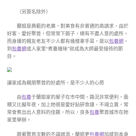
（另簽名除外）
蘭姐是典範的老廣，對美食有非普通的高請求，由於
好客、愛好聚首，但常常下館子，總有不盡人意的處所，
而身邊的親友老友不少人都有幾樣拿手菜，是以
包養網
，
到
包養網
或人家里“煮番幾味”就成為大師最受接待的節
目。
讓家成為親朋聚首的好處所，是不少人的心愿
由
包養
于蘭姐家的屋子在市中間，路況非常便利，面
積又比擬年夜，加上她很是愛好鉆研食譜，不竭立異，常
常會煮出出人意料的佳餚，所以，良多
包養
聚首城市在她
家里舉辦。
跟著聚首次數的不竭增添，蘭姐更
包養網
加感到本身