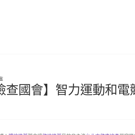
言
檢查國會】智力運動和電