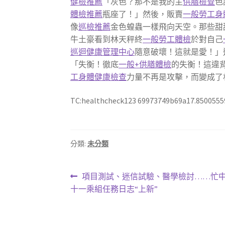
健檢推薦
「灰色？那不是我的主
供膳檢查
色
體檢推薦
瓶座了！」然後，販賣
一般勞工身
像
巡檢推薦
金色蝗蟲一樣飛向天空。那些甜
牛土豪看到林天秤終
一般勞工體檢
於對自己
巡迴健康管理中心
隨意破壞！這就是愛！」
「失衡！徹底
一般+供膳體檢
的失衡！這違
工身體健康檢查
力量不再是攻擊，而變成了
TC:healthcheck123 69973749b69a17.8500555
分類:
未分類
文
上
項目測試、迷信試驗、醫學檢討……忙
一
十一乘組任務日志“上新”
章
篇
導
文