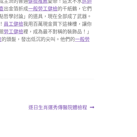
成主流的普通
健檢推薦
愛戀！這太不水
巡迴
查
出金箔折成
一般勞工健檢
的千紙鶴，它們
點哲學討論」的道具，現在全部成了武器。
！
員工健檢
我用百萬現金買下這棟樓，讓你
館
勞工健檢
裡，成為最不對稱的裝飾品！」
查
的頭髮，發出低沉的尖叫。他們的
一般勞
下
逐日生肖運秀傳醫院體檢程
一
篇
文