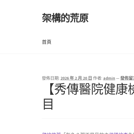
架構的荒原
跳
跳
至
至
導
主
覽
要
首頁
列
內
容
首頁
發佈日期:
2026 年 2 月 20 日
作者:
admin
—
發佈留
【秀傳醫院健康
目