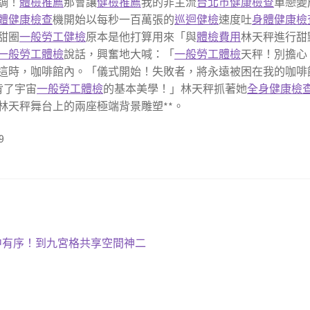
調！
體檢推薦
那會讓
健檢推薦
我的非主流
台北巿健康檢查
單戀變
體健康檢查
機開始以每秒一百萬張的
巡迴健檢
速度吐
身體健康檢
甜圈
一般勞工健檢
原本是他打算用來「與
體檢費用
林天秤進行甜
一般勞工體檢
說話，興奮地大喊：「
一般勞工體檢
天秤！別擔心
這時，咖啡館內。「儀式開始！失敗者，將永遠被困在我的咖啡
背了宇宙
一般勞工體檢
的基本美學！」林天秤抓著她
全身健康檢
林天秤舞台上的兩座極端背景雕塑**。
9
中有序！到九宮格共享空間神二