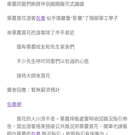
華農同窗們刷屏伴侶圈開啟花式譏諷
華農賞花游客
包養
似乎還嚴重“影響”了隔鄰華工學子
來華農賞花的游客除了市平易近
還有華農校友和先生家長們
不少先生呼吁同窗們以包涵的心態
接待大師來賞花
黌舍回應：暫無窮流預計
包養網
賞花的人川流不息。華農捍衛處實時收回路況指引佈
告，提出游客搭乘搭座公共路況到華農賞花，開車也請看
明白華農的
包養
路況指引，依照指引有序進出。