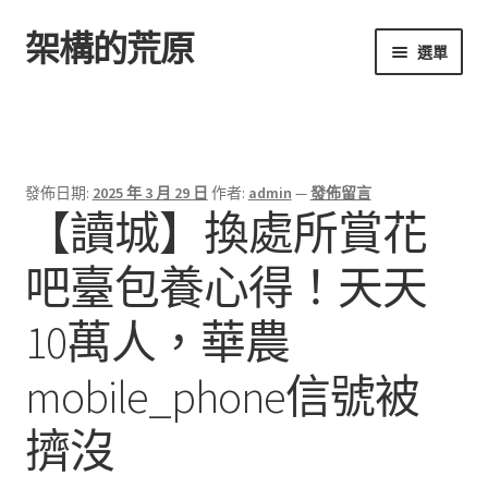
架構的荒原
跳
跳
選單
至
至
導
主
首頁
覽
要
列
內
容
發佈日期:
2025 年 3 月 29 日
作者:
admin
—
發佈留言
【讀城】換處所賞花
吧臺包養心得！天天
10萬人，華農
mobile_phone信號被
擠沒