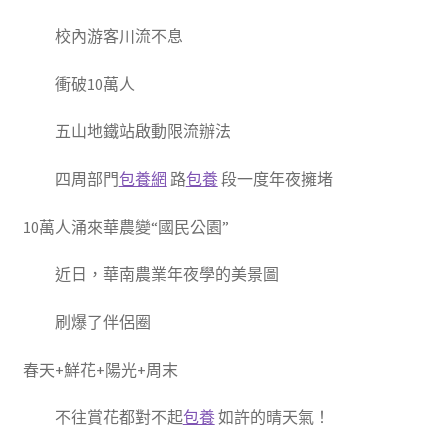
校內游客川流不息
衝破10萬人
五山地鐵站啟動限流辦法
四周部門
包養網
路
包養
段一度年夜擁堵
10萬人涌來華農變“國民公園”
近日，華南農業年夜學的美景圖
刷爆了伴侶圈
春天+鮮花+陽光+周末
不往賞花都對不起
包養
如許的晴天氣！