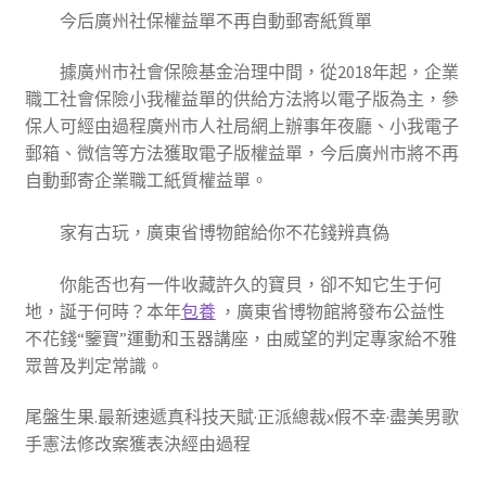
今后廣州社保權益單不再自動郵寄紙質單
據廣州市社會保險基金治理中間，從2018年起，企業
職工社會保險小我權益單的供給方法將以電子版為主，參
保人可經由過程廣州市人社局網上辦事年夜廳、小我電子
郵箱、微信等方法獲取電子版權益單，今后廣州市將不再
自動郵寄企業職工紙質權益單。
家有古玩，廣東省博物館給你不花錢辨真偽
你能否也有一件收藏許久的寶貝，卻不知它生于何
地，誕于何時？本年
包養
，廣東省博物館將發布公益性
不花錢“鑒寶”運動和玉器講座，由威望的判定專家給不雅
眾普及判定常識。
尾盤生果.最新速遞真科技天賦·正派總裁x假不幸·盡美男歌
手憲法修改案獲表決經由過程