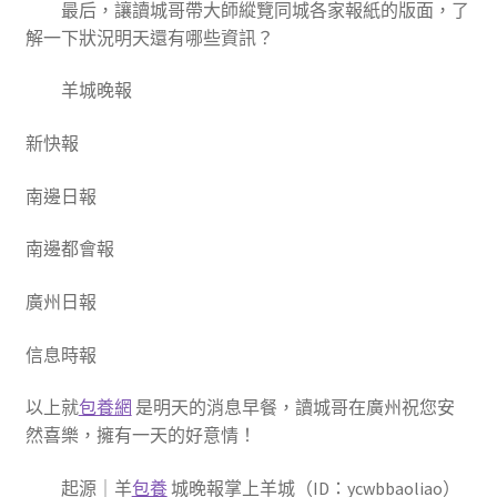
最后，讓讀城哥帶大師縱覽同城各家報紙的版面，了
解一下狀況明天還有哪些資訊？
羊城晚報
新快報
南邊日報
南邊都會報
廣州日報
信息時報
以上就
包養網
是明天的消息早餐，讀城哥在廣州祝您安
然喜樂，擁有一天的好意情！
起源｜羊
包養
城晚報掌上羊城（ID：ycwbbaoliao）