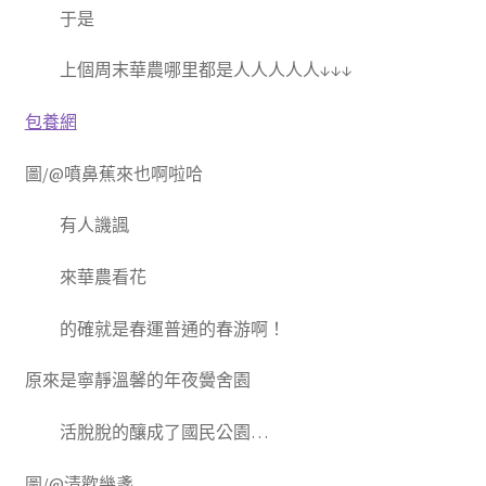
于是
上個周末華農哪里都是人人人人人↓↓↓
包養網
圖/@噴鼻蕉來也啊啦哈
有人譏諷
來華農看花
的確就是春運普通的春游啊！
原來是寧靜溫馨的年夜黌舍園
活脫脫的釀成了國民公園…
圖/@清歡幾盞