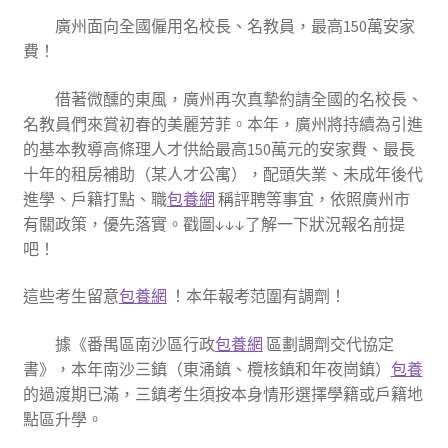
廣州面向全國僱用名校長、名教員，最高150萬安家
費！
借著微醺的東風，廣州再次真摯約請全國的名校長、
名教員們來賞初春的美麗芳菲。本年，廣州將持續為引進
的基本教導高條理人才供給最高150萬元的安家費、最長
十年的租房補助（某人才公寓），配頭失業、未成年後代
進學、戶籍打點、職
包養網
稱評聘等事宜，依照廣州市
有關政策，優先落實。戳圖↓↓↓了解一下狀況報名前提
吧！
這些考生留意
包養網
！本年報考范圍有調劑！
據《番禺區南沙區行政
包養網
區劃調劑交代協定
書》，本年南沙三鎮（東涌鎮、欖核鎮和年夜崗鎮）
包養
的過渡期已滿，三鎮考生須按本身情形選擇學籍或戶籍地
點區升學。