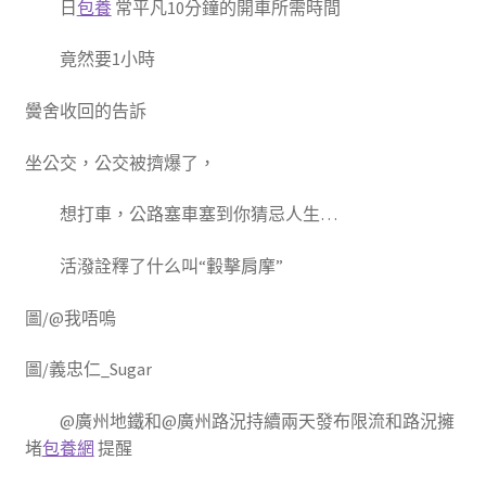
日
包養
常平凡10分鐘的開車所需時間
竟然要1小時
黌舍收回的告訴
坐公交，公交被擠爆了，
想打車，公路塞車塞到你猜忌人生…
活潑詮釋了什么叫“轂擊肩摩”
圖/@我唔嗚
圖/義忠仁_Sugar
@廣州地鐵和@廣州路況持續兩天發布限流和路況擁
堵
包養網
提醒