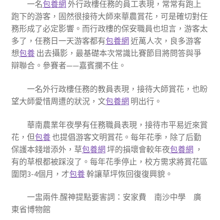
一名
包養網
外行政樓任務的員工表現，常常有跑上
跑下的游客，固然很接待大師來華農賞花，可是確切對任
務形成了必定影響。而行政樓的保安職員也坦言，游客太
多了，任務日一天游客都有
包養網
近萬人次，良多游客
想
包養
出去攝影，最基礎本次常識比賽節目將問答與爭
辯聯合。參賽者——嘉賓攔不住。
一名外行政樓任務的教員表現，接待大師賞花，也盼
望大師愛惜周遭的狀況，文
包養網
明出行。
華南農業年夜學有任務職員表現，接待市平易近來賞
花，但
包養
也提倡游客文明賞花。每年花季，除了后勤
保護本錢增添外，草
包養網
坪的損壞會較年夜
包養網
，
有的草根都被踩沒了。每年花季停止，校方需求將賞花區
圍閉3-4個月，才
包養
幹讓草坪恢回復復興貌。
一盅兩件.醒神提點要害詞：安家費 南沙中學 廣
東省博物館