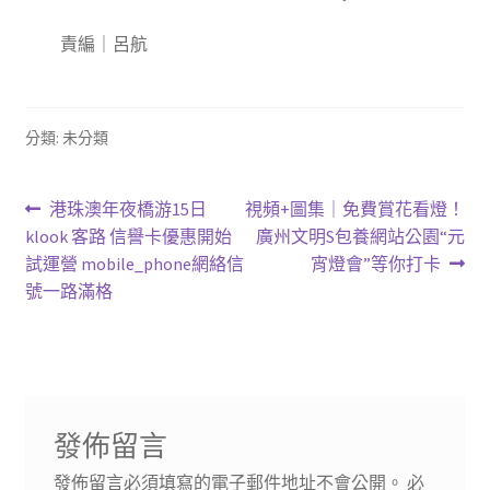
責編｜呂航
分類: 未分類
文
上
下
港珠澳年夜橋游15日
視頻+圖集｜免費賞花看燈！
一
一
klook 客路 信譽卡優惠開始
廣州文明S包養網站公園“元
章
篇
篇
試運營 mobile_phone網絡信
宵燈會”等你打卡
導
文
文
號一路滿格
章:
章:
覽
發佈留言
發佈留言必須填寫的電子郵件地址不會公開。
必