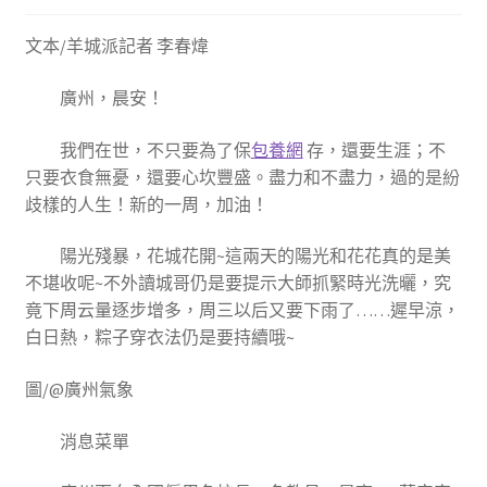
文本/羊城派記者 李春煒
廣州，晨安！
我們在世，不只要為了保
包養網
存，還要生涯；不
只要衣食無憂，還要心坎豐盛。盡力和不盡力，過的是紛
歧樣的人生！新的一周，加油！
陽光殘暴，花城花開~這兩天的陽光和花花真的是美
不堪收呢~不外讀城哥仍是要提示大師抓緊時光洗曬，究
竟下周云量逐步增多，周三以后又要下雨了……遲早涼，
白日熱，粽子穿衣法仍是要持續哦~
圖/@廣州氣象
消息菜單