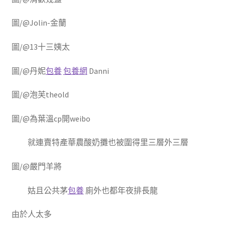
圖/@Jolin-金蘭
圖/@13十三姨太
圖/@丹妮
包養
包養網
Danni
圖/@泡芙theold
圖/@為葉溫cp開weibo
就連賣特產華農酸奶攤也被圍得里三層外三層
圖/@嚴門羊將
姑且公共茅
包養
廁外也都年夜排長龍
由於人太多