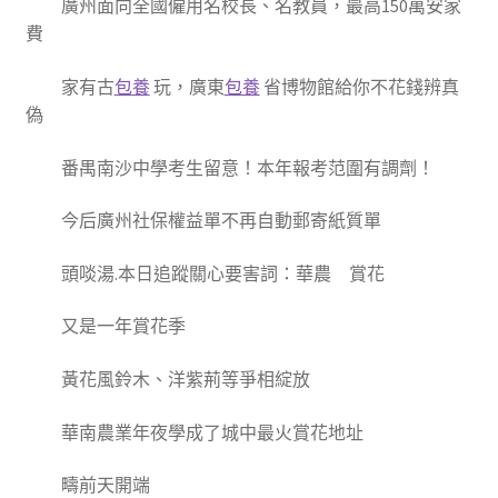
廣州面向全國僱用名校長、名教員，最高150萬安家
費
家有古
包養
玩，廣東
包養
省博物館給你不花錢辨真
偽
番禺南沙中學考生留意！本年報考范圍有調劑！
今后廣州社保權益單不再自動郵寄紙質單
頭啖湯.本日追蹤關心要害詞：華農 賞花
又是一年賞花季
黃花風鈴木、洋紫荊等爭相綻放
華南農業年夜學成了城中最火賞花地址
疇前天開端