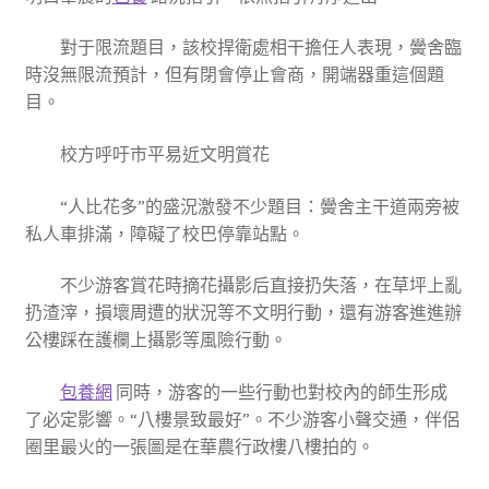
對于限流題目，該校捍衛處相干擔任人表現，黌舍臨
時沒無限流預計，但有閉會停止會商，開端器重這個題
目。
校方呼吁市平易近文明賞花
“人比花多”的盛況激發不少題目：黌舍主干道兩旁被
私人車排滿，障礙了校巴停靠站點。
不少游客賞花時摘花攝影后直接扔失落，在草坪上亂
扔渣滓，損壞周遭的狀況等不文明行動，還有游客進進辦
公樓踩在護欄上攝影等風險行動。
包養網
同時，游客的一些行動也對校內的師生形成
了必定影響。“八樓景致最好”。不少游客小聲交通，伴侶
圈里最火的一張圖是在華農行政樓八樓拍的。