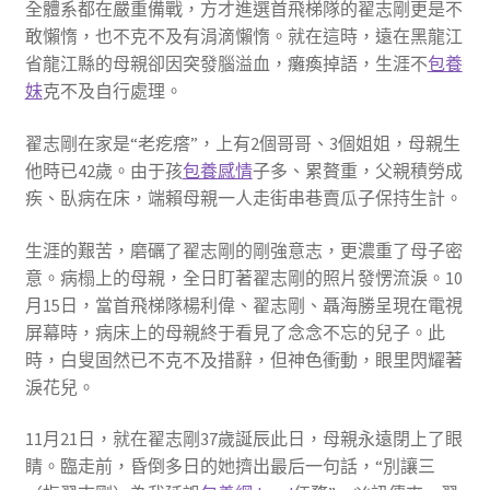
全體系都在嚴重備戰，方才進選首飛梯隊的翟志剛更是不
敢懶惰，也不克不及有涓滴懶惰。就在這時，遠在黑龍江
省龍江縣的母親卻因突發腦溢血，癱瘓掉語，生涯不
包養
妹
克不及自行處理。
翟志剛在家是“老疙瘩”，上有2個哥哥、3個姐姐，母親生
他時已42歲。由于孩
包養感情
子多、累贅重，父親積勞成
疾、臥病在床，端賴母親一人走街串巷賣瓜子保持生計。
生涯的艱苦，磨礪了翟志剛的剛強意志，更濃重了母子密
意。病榻上的母親，全日盯著翟志剛的照片發愣流淚。10
月15日，當首飛梯隊楊利偉、翟志剛、聶海勝呈現在電視
屏幕時，病床上的母親終于看見了念念不忘的兒子。此
時，白叟固然已不克不及措辭，但神色衝動，眼里閃耀著
淚花兒。
11月21日，就在翟志剛37歲誕辰此日，母親永遠閉上了眼
睛。臨走前，昏倒多日的她擠出最后一句話，“別讓三