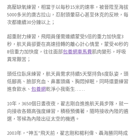
高壓缺氧練習，相當于以每秒15米的速率，被晉陞至海拔
5000多米的唐古拉山，忍耐頭暈惡心甚至休克的反映，每
次都連續30分鐘以上；
超重耐力練習，飛翔員僅需連續蒙受5倍的重力加快度3
秒，航天員卻要在高速扭轉的離心計心情里，蒙受40秒的
8倍重力加快度，往往面部
包養網車馬費
肌肉變形，呼吸
異常艱苦；
頭低位臥床練習，航天員需求持續5天堅持負6度臥姿，頭
低腳高、臉部充血、鼻塞頭痛、胸悶掉眠，同時還要練習
進食飲水、
包養網
乾淨小我衛生……
10年，3650個日晝夜夜，翟志剛自進進航天員步隊，就一
向接收各類高強度練習，積極預備著，隨時接收內陸的遴
選，等候為內陸出征太空的機遇。
2003年，“神五”飛天前，翟志剛和楊利偉、聶海勝同時成