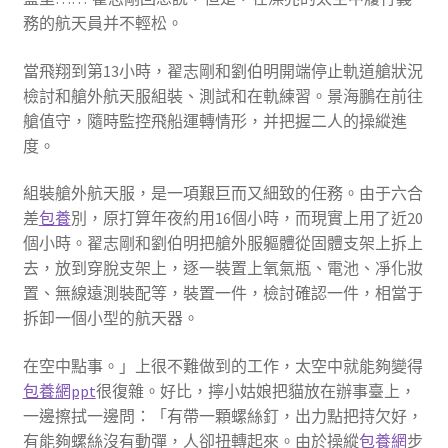
務的航天員并不輕松。
當飛翔到第13小時，翟志剛和劉伯明開端停止軌道艙狀況
檢討和艙外航天服組裝、測試和在軌練習。景海鵬在前往
艙值守，隨時監控飛船運轉情形，并把握二人的操縱進
度。
組裝艙外航天服，是一項艱巨而又細致的任務。由于六合
差
包養
別，原打算年夜約用16個小時，而現實上用了近20
個小時。翟志剛和劉伯明把艙外服軀體從固體支架上拆上
去，放到穿脫支架上，逐一裝置上氧氣瓶、電池、凈化妝
置、無線遠測裝配等，裝置一件，檢討確認一件，相當于
拆卸一個小型的航天器。
在空中點事。」上很不難做到的工作，太空中就能夠變得
包養網ppt
很復雜。好比，擰小姑娘把貓放在辦事臺上，
一邊擦拭一邊問：「有帶一顆螺絲釘，出力點把持欠好，
有能夠螺絲沒有動彈，人卻扭轉起來。由於操縱
包養網
步