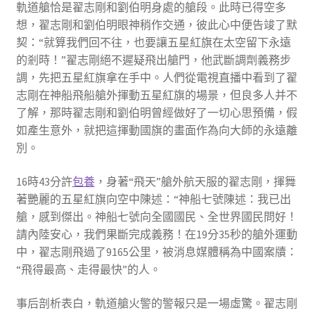
軌道艙恰是翟志剛和劉伯明身處的艙段。此時已得空多
想，翟志剛和劉伯明眼神稍作交通，彼此心中便告竣了默
契：“就算我們回不往，也要讓五星紅旗在太空留下永遠
的剎時！”翟志剛絕不遲疑飛出艙門，他武斷調劑義務步
調，先把五星紅旗拿在手中。人們從電視直播中看到了翟
志剛在神船飛船艙外揮動五星紅旗的場景，但良多人并不
了解，那時翟志剛和劉伯明曾經做好了一切心思預備，假
如產生意外，就把這揮動國旗的畫面作為向大師的永遠離
別。
16時43分許
包養
，身著“飛天”艙外航天服的翟志剛，揮舞
著艷麗的五星紅旗向空中陳述：“神船七號陳述：我已出
艙，感到傑出。神船七號向全國國民、全世界國民問好！
請內陸安心，我們果斷完成義務！在19分35秒的艙外運動
中，翟志剛飛過了9165公里，被消息媒體稱為中國案牘：
“飛得最高、走得最快”的人。
事后剖析表白，軌道艙火警的警報只是一場虛驚。翟志剛