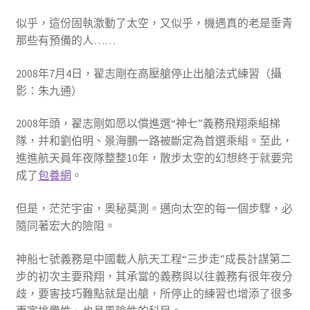
似乎，這份固執激動了太空，又似乎，機遇真的老是垂青
那些有預備的人……
2008年7月4日，翟志剛在高壓艙停止出艙法式練習（攝
影：朱九通）
2008年頭，翟志剛如愿以償進選“神七”義務飛翔乘組梯
隊，并和劉伯明、景海鵬一路被斷定為首選乘組。至此，
進進航天員年夜隊整整10年，散步太空的幻想終于就要完
成了
包養網
。
但是，茫茫宇宙，奧秘莫測。邁向太空的每一個步驟，必
隨同著宏大的險阻。
神船七號義務是中國載人航天工程“三步走”成長計謀第二
步的初次主要飛翔，其承當的義務與以往義務有很年夜分
歧，要害技巧難點就是出艙，所停止的練習也增添了很多