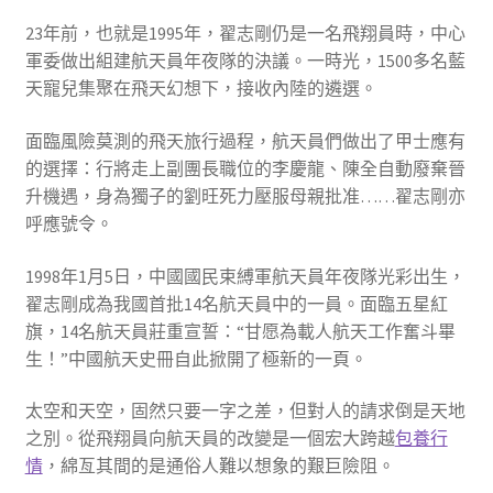
23年前，也就是1995年，翟志剛仍是一名飛翔員時，中心
軍委做出組建航天員年夜隊的決議。一時光，1500多名藍
天寵兒集聚在飛天幻想下，接收內陸的遴選。
面臨風險莫測的飛天旅行過程，航天員們做出了甲士應有
的選擇：行將走上副團長職位的李慶龍、陳全自動廢棄晉
升機遇，身為獨子的劉旺死力壓服母親批准……翟志剛亦
呼應號令。
1998年1月5日，中國國民束縛軍航天員年夜隊光彩出生，
翟志剛成為我國首批14名航天員中的一員。面臨五星紅
旗，14名航天員莊重宣誓：“甘愿為載人航天工作奮斗畢
生！”中國航天史冊自此掀開了極新的一頁。
太空和天空，固然只要一字之差，但對人的請求倒是天地
之別。從飛翔員向航天員的改變是一個宏大跨越
包養行
情
，綿亙其間的是通俗人難以想象的艱巨險阻。