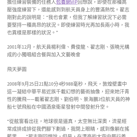
擔任練習裝備的任務人
包養網VIP
回想說，即使在那種高
壓強度練習下，還能感到到航天員身上的豐滿熱忱。翟志
剛對此的說明是：“我也會累，但我了解練習狀況下必需
要堅持一種高昂的狀況。即使練習時光再加長兩小時，我
也異樣是那樣的狀況。”
2001年12月，航天員楊利偉、費俊龍、翟志剛、張曉光構
成的小獨唱組合餐與加入文藝晚會
飛天夢圓
2008年9月25日21點10分4秒988毫秒，飛天，敦煌壁畫中
這一凝結中華平易近族千載幻想的藝術抽像，迎來她汗青
性的騰飛——載著翟志剛、劉伯明、景海鵬3位航天員的神
船七號飛船在中國酒泉衛星發射中間發射升空。
“從舷窗看出往，地球很是逼真，太空無比深奧，流星經
常成排成排從我們腳下劃過，我閉上眼睛，感到像躺在搖
籃里……”翟志剛回想說，但是，在漂亮的太空中履行義