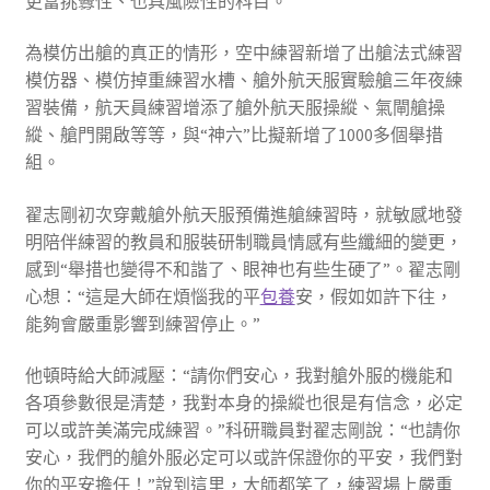
更富挑釁性、也具風險性的科目。
為模仿出艙的真正的情形，空中練習新增了出艙法式練習
模仿器、模仿掉重練習水槽、艙外航天服實驗艙三年夜練
習裝備，航天員練習增添了艙外航天服操縱、氣閘艙操
縱、艙門開啟等等，與“神六”比擬新增了1000多個舉措
組。
翟志剛初次穿戴艙外航天服預備進艙練習時，就敏感地發
明陪伴練習的教員和服裝研制職員情感有些纖細的變更，
感到“舉措也變得不和諧了、眼神也有些生硬了”。翟志剛
心想：“這是大師在煩惱我的平
包養
安，假如如許下往，
能夠會嚴重影響到練習停止。”
他頓時給大師減壓：“請你們安心，我對艙外服的機能和
各項參數很是清楚，我對本身的操縱也很是有信念，必定
可以或許美滿完成練習。”科研職員對翟志剛說：“也請你
安心，我們的艙外服必定可以或許保證你的平安，我們對
你的平安擔任！”說到這里，大師都笑了，練習場上嚴重