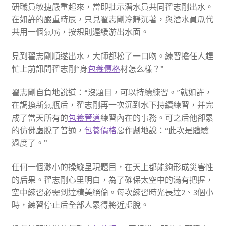
研職員敏捷嚴重起來，當即批示潛水員共同翟志剛出水。
在如許的嚴重時辰，只見翟志剛冷靜沉著，與潛水員瓜代
共用一個氣嘴，按規則遲緩游出水面。
見到翟志剛順遂出水，大師都松了一口吻。練習擔任人趕
忙上前訊問翟志剛“身
包養價格
材怎么樣？”
翟志剛自負地說道：“沒題目，可以持續練習。”就如許，
在調換新氣瓶后，翟志剛再一次沉到水下持續練習，并完
成了當天所有的
包養管道
練習內在的事務。可之后他卻累
的仿佛虛脫了普通，
包養價格
惡作劇地說：“此次是體驗
過度了。”
任何一個渺小的操縱呈現題目，在天上都能夠形成災害性
的后果。翟志剛心里明白，為了確保太空中的滿有把握，
空中練習必需到達精美絕倫。每次練習時光長達2、3個小
時，練習停止后全部人累得將近虛脫。