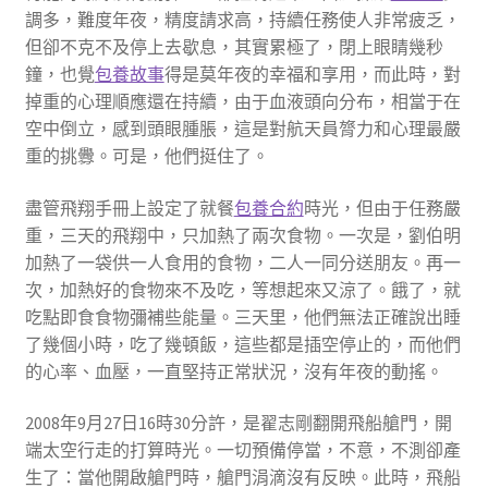
調多，難度年夜，精度請求高，持續任務使人非常疲乏，
但卻不克不及停上去歇息，其實累極了，閉上眼睛幾秒
鐘，也覺
包養故事
得是莫年夜的幸福和享用，而此時，對
掉重的心理順應還在持續，由于血液頭向分布，相當于在
空中倒立，感到頭眼腫脹，這是對航天員膂力和心理最嚴
重的挑釁。可是，他們挺住了。
盡管飛翔手冊上設定了就餐
包養合約
時光，但由于任務嚴
重，三天的飛翔中，只加熱了兩次食物。一次是，劉伯明
加熱了一袋供一人食用的食物，二人一同分送朋友。再一
次，加熱好的食物來不及吃，等想起來又涼了。餓了，就
吃點即食食物彌補些能量。三天里，他們無法正確說出睡
了幾個小時，吃了幾頓飯，這些都是插空停止的，而他們
的心率、血壓，一直堅持正常狀況，沒有年夜的動搖。
2008年9月27日16時30分許，是翟志剛翻開飛船艙門，開
端太空行走的打算時光。一切預備停當，不意，不測卻產
生了：當他開啟艙門時，艙門涓滴沒有反映。此時，飛船