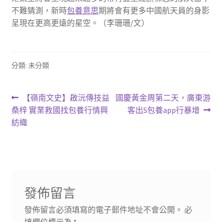
不難猜測，新時
包養意思
期將會有更多中國航天員的身影
呈現在更高更遠的星空。（李珊珊/文）
分類: 未分類
文
上
下
【嶺南文史】啟沅傳技益
國慶黃金周第二天，廣東游
一
一
桑梓 實業救國找包養行情興
客出S包養app行暴增
章
篇
篇
紡織
導
文
文
章:
章:
覽
發佈留言
發佈留言必須填寫的電子郵件地址不會公開。
必
填欄位標示為
*