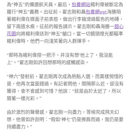
為“神五”的備選航天員。最后，
包養網站
楊利偉被斷定為
履行“神五”義務。出征前，翟志剛和聶
包養網ppt
海勝陪
著楊利偉在媒面子前表態，做出行李箱滑過藍色的地磚，
留下兩道水痕。征前的報告請示。翟志剛和聶海勝一
甜心
花園
向將楊利偉送到“神五”艙口。當一切鏡頭燈光都瞄準
楊利偉時，他們一向淺笑著向人群揮手。
“那時為楊利偉捏一把汗，并沒有想‘他上了，我沒能
上’。”翟志剛如許回想那時的感觸感染。
“神六”發射前，翟志剛再次成為熱點人選，而異樣惋惜的
是，他再次當面錯過。有記者問他，間隔那么近，卻沒有
獲得，會不會感到可惜？他說：“就是由於太近了，所以
隨著一樣光彩。”
由於激烈的聲譽感，翟志剛一向盡力，等候完成飛天幻
想，他曾如許剖明：“假如‘神七’仍是擦肩而過，我仍是要
持續盡力。”