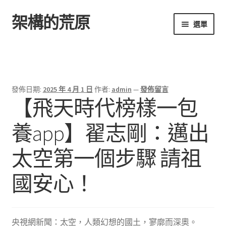
架構的荒原
跳
跳
選單
至
至
導
主
首頁
覽
要
列
內
容
發佈日期:
2025 年 4 月 1 日
作者:
admin
—
發佈留言
【飛天時代榜樣一包
養app】翟志剛：邁出
太空第一個步驟 請祖
國安心！
央視網新聞：太空，人類幻想的國土，寥廓而深奧。