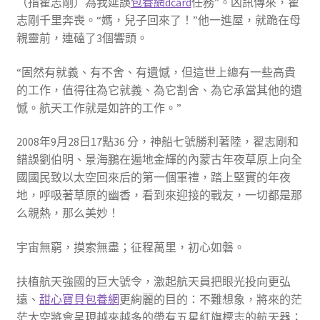
（指翟志剛）為我延誤
包養網dcard
任務”。凶訊傳來，翟
志剛千里奔喪。“媽，兒子回來了！”他一進屋，就跪在母
親靈前，連磕了3個響頭。
“固然有就義、有不舍、有遺憾，但這世上總有一些高貴
的工作，值得往為它就義、為它割舍、為它承當其他的遺
憾。航天工作就是如許的工作。”
2008年9月28日17點36 分，神船七號勝利著陸，翟志剛和
錯誤劉伯明、景海鵬在遍地金輝的內蒙古年夜草原上向全
國國民致以太空回來后的第一個軍禮，踏上堅實的年夜
地，呼吸著草原的幽香，看到來迎接的戰友，一切都是那
么親熱，那么美妙！
宇宙無窮，摸索無盡；征程萬里，初心如磐。
扶植航天強國的巨大號令，激起航天員把眼光投向更弘
遠、
甜心寶貝包養網
更絢麗的目的：不難想象，將來的茫
茫太空將會呈現越來越多的帶有五星紅旗標志的航天器；