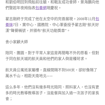
和劉伯明回到飛船前往艙，和戰友成功會師，景海鵬向他
們豎起年夜拇指表
包養網
現慶祝。
翟志剛終于完成了他在太空中的完善展現。2008年11月
包
養妹
7日，黨中心、國務院、中心軍委授予翟志剛“航天好
漢”聲譽稱號，并頒布“航天功勛獎章”。
舍小家顧大師
陪同、團圓，對于平常人家這是再簡略不外的愿看，但對
于同在航天城的航天員和他們的家人倒是種苛求。
航天員公寓抵家屬樓，直線間隔不到500米，卻好像隔了
萬水千山，相距天南地北——
這么多年，他們沒有幾多時光陪同、照料家人，也沒有更
多的時光教導教導孩子，沒能餐與加入過一次孩子的家長
會；