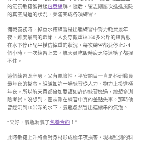
的氣氛敏捷獲得緩
包養網
解。隨后，翟志剛屢次進進風險
的真空周遭的狀況，美滿完成各項練習。
備戰義務時，掉重水槽練習是出艙練習中膂力耗費最年
夜、難度最高的環節，人要穿戴重達160多公斤的練習服
在水下停止配平模仿掉重的狀況，每次練習都要停止3-4
個小時，一次練習上去，航天員吃飯時疲乏得連筷子都握
不住。
這個練習既辛勞，又有風險性，平安題目一直是科研職員
最年夜的掛念。組織如許一場練習從人力、物力上投進極
年夜。所以航天員都倍加愛護如許的練習機遇，總想多測
驗考試。沒想到，翟志剛在練習中真的差點失事。那時他
曾經沉到10米深的水下，氣瓶忽然冒出連續串的氣泡。
“欠好，氣瓶漏氣了
包養合約
！”
此時敏捷上升將會對身材形成極年夜損害，現場監測的科