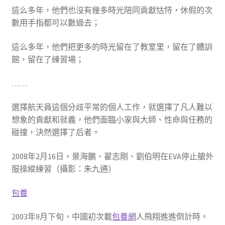
這么多年，他們也沒有幾多時光陪同貢獻怙恃，休假的次
數用手指都可以數過去；
這么多年，他們把更多的時光留在了教室里，留在了體訓
館，留在了練習場；
……
選擇航天員這個分歧平常的個人工作，就選擇了凡人難以
想象的貢獻和就義，他們面臨小家與大師、性命與任務的
碰撞，決然選擇了后者。
2008年2月16日，景海鵬、翟志剛、劉伯明在EVA停止艙外
服操縱練習（攝影：朱九通）
包養
2003年9月下旬，中國初次載
包養網
人飛翔進進倒計時。