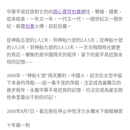
中華平易近族對它的向
甜心寶貝包養網
往、攀緣、摸索，
從未結束，一年又一年，一代又一代，一個世紀又一個世
紀，薪盡
包養
火傳，前赴后繼。
從神船五號的1人1天，到神船六號的2人5天；從神船七號
的3人3天，到神船九號的3人13天。一次次飛翔時光變更
的背后，權衡的是中國飛天的程序，留下的是平易近族永
恒的記憶——
2008年，“神船七號”飛天勝利，中國人，初次在太空中留
下本身的萍蹤——這一看不見的萍蹤，注定成為最難忘的
進步程序，永載中華平易近族的記憶，也注定成為翟志剛
性命里重似千鈞的印記。
2008年8月7日，翟志剛在停止中性浮力水槽水下操縱練習
十年磨一劍