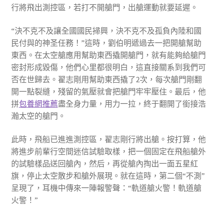
行將飛出測控區，若打不開艙門，出艙運動就要延遲。
“決不克不及讓全國國民掃興，決不克不及孤負內陸和國
民付與的神圣任務！”這時，劉伯明遞過去一把開艙幫助
東西。在太空艙應用幫助東西撬開艙門，就有能夠給艙門
密封形成毀傷，他們心里都很明白，這直接關系到我們可
否在世歸去。翟志剛用幫助東西撬了2次，每次艙門剛翻
開一點裂縫，殘留的氣壓就會把艙門牢牢壓住。最后，他
拼
包養網推薦
盡全身力量，用力一拉，終于翻開了銜接浩
瀚太空的艙門。
此時，飛船已進進測控區，翟志剛行將出艙。按打算，他
將進步前輩行空間迷信試驗取樣，把一個固定在飛船艙外
的試驗樣品送回艙內，然后，再從艙內掏出一面五星紅
旗，停止太空散步和艙外展現。就在這時，第二個“不測”
呈現了，耳機中傳來一陣報警聲：“軌道艙火警！軌道艙
火警！”