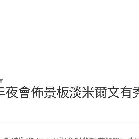
言
群眾年夜會佈景板淡米爾文