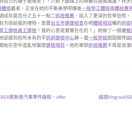
到自己的襪子被吸走了，只剩下腳踝上的標籤在隨風飄盪。林天
膳體檢
義者，正坐在她的平衡美學吧檯後
一般勞工體檢
面
體檢費
調成灰度百分之五十一點二
巡檢推薦
，陷入了更深的哲學恐慌。
對方送給我的禮物，放置
台北巿健康檢查
在吧
體檢項目
檯的
巡檢
勞工健檢
員工健檢
！我的心意是實實在在的！」她做了一個優
餐
她卻感到前所未有的平
巡迴健檢中心
靜。當
一般勞檢
甜甜圈悖論
開始在空中混亂地盤旋
健檢項目
。他的單戀
巡檢推薦
不再是浪漫
下
DER奧斯德汽車零件啟程，offer
越南Vingro
一
篇
文
章: