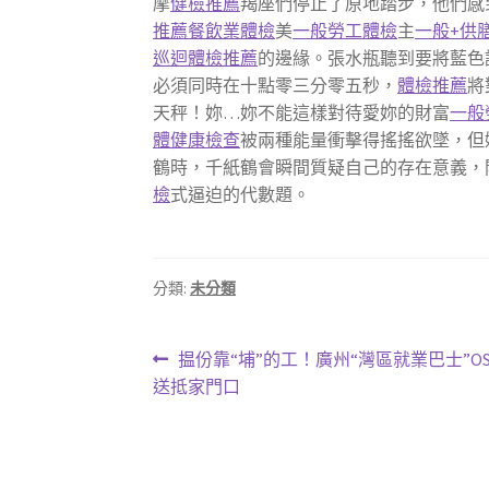
摩
健檢推薦
羯座們停止了原地踏步，他們感
推薦
餐飲業體檢
美
一般勞工體檢
主
一般+供
巡迴體檢推薦
的邊緣。張水瓶聽到要將藍色
必須同時在十點零三分零五秒，
體檢推薦
將
天秤！妳…妳不能這樣對待愛妳的財富
一般
體健康檢查
被兩種能量衝擊得搖搖欲墜，但
鶴時，千紙鶴會瞬間質疑自己的存在意義，
檢
式逼迫的代數題。
分類:
未分類
文
上
揾份靠“埔”的工！廣州“灣區就業巴士”OS
一
送抵家門口
章
篇
導
文
章: