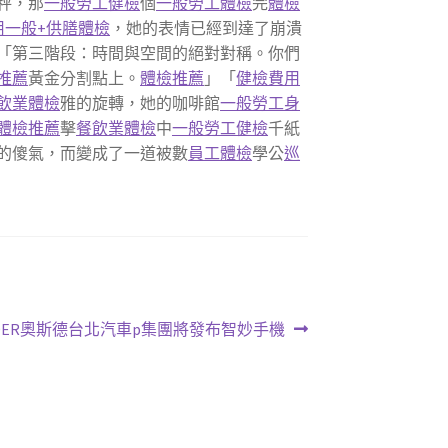
秤，那
一般勞工健檢
個
一般勞工體檢
完
體檢
用
一般+供膳體檢
，她的表情已經到達了崩潰
「第三階段：時間與空間的絕對對稱。你們
推薦
黃金分割點上。
體檢推薦
」「
健檢費用
飲業體檢
雅的旋轉，她的咖啡館
一般勞工身
體檢推薦
擊
餐飲業體檢
中
一般勞工健檢
千紙
的傻氣，而變成了一道被數
員工體檢
學公
巡
uOSDER奧斯德台北汽車p集團將發布智妙手機