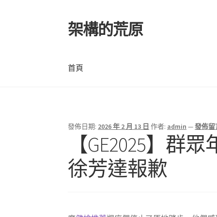
架構的荒原
跳
跳
至
至
導
主
覽
要
首頁
列
內
容
首頁
發佈日期:
2026 年 2 月 13 日
作者:
admin
—
發佈留
【GE2025】
徐芳達報歉