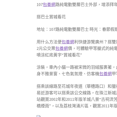
107
包養網
路純電動雙層巴士外部，增添拜年
搭巴士賞城看花
地址：107路純電動雙層巴士 時光：春節假
用什么方法便
包養網
利快捷游覽廣州？搭雙
2元公交票
包養網
價，可體驗甲等艙式的純電
噴涂紅底黃字“賞城看花”
涂裝，車內小貓一路被宋微的羽絨服裹著，
身不雅景窗、七色氣氛燈、仿客機
包養網
甲
搭乘該線路至花城年夜道（華穗路口）和獵
易近游客可以搭乘該公交線路，在珠江新城片
站觀賞2002年和2011年版羊城八景“古
橋煙雨”，以及荔枝灣涌片區，觀賞2011年