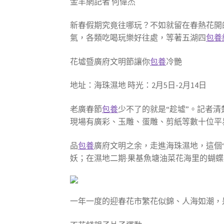
金羊網記者 何偉杰
新春假期究竟往哪玩？不如就留在春熱花開
氣，各類吃喝玩樂好往處，等著五湖四
包養
花墟暨廣府文明節讓你
包養
冷艷
地址：海珠濕地 時光：2月5日-2月14日
老廣春節
包養
少不了的就是“趁墟”。記者清
現場有廣彩、玉雕、蛋雕、剪紙等數十位平
品
包養
廣府文明之余，走進海珠濕地，這個
妖；在濕地二期·果基魚塘油菜花海里的蝴
一年一度的迎春花市繁花似錦、人海如潮，是