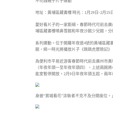
不花錢親子片子運動
地址：黃埔區藏書樓 時光：1月29日-2月15
愛好看片子的一家鉅細，春節時代可前去廣
埔區藏書樓噴鼻雪館和年夜沙館少兒館，分
系列運動。位于開蘿年夜道4號的黃埔區藏書
館，統一時光將播放片子《跳跳虎歷險記》
為便利市平易近游客春節時代前去廣州市黃埔
（年夜年頭一至年夜年頭四），上述兩館將
能室暫停開放。2月9日年夜年頭五起，兩
身披“賞城看花”涂裝者不克不及分開座位。」