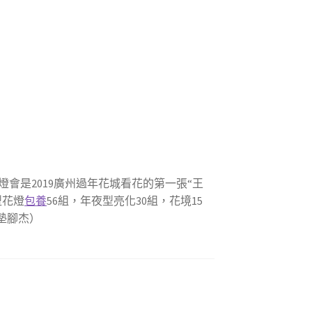
會是2019廣州過年花城看花的第一張“王
型花燈
包養
56組，年夜型亮化30組，花境15
墊腳杰）