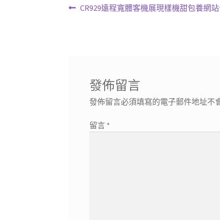
文
上
CR929遠程寬體客機展現樣機甜包養網
一
章
篇
導
文
章:
覽
發佈留言
發佈留言必須填寫的電子郵件地址不
留言
*