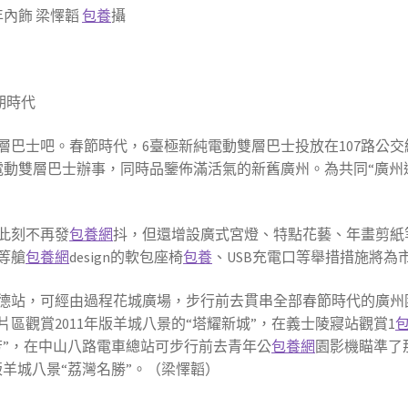
內飾 梁懌韜
包養
攝
期時代
層巴士吧。春節時代，6臺極新純電動雙層巴士投放在107路公
動雙層巴士辦事，同時品鑒佈滿活氣的新舊廣州。為共同“廣州
此刻不再發
包養網
抖，但還增設廣式宮燈、特點花藝、年畫剪紙
等艙
包養網
design的軟包座椅
包養
、USB充電口等舉措措施將為
德站，可經由過程花城廣場，步行前去貫串全部春節時代的廣州
區觀賞2011年版羊城八景的“塔耀新城”，在義士陵寢站觀賞1
祠流芳”，在中山八路電車總站可步行前去青年公
包養網
園影機瞄準了那
版羊城八景“荔灣名勝”。（梁懌韜）