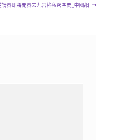
箏邀請賽即將開賽去九宮格私密空間_中國網