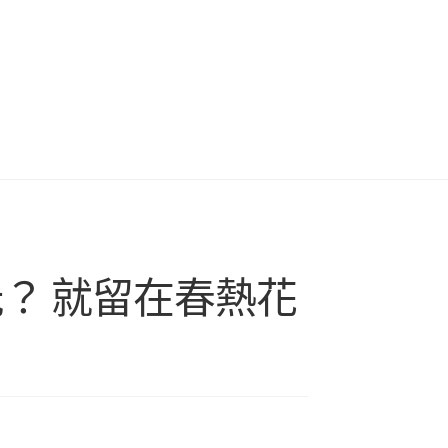
？ 就留在春熱花