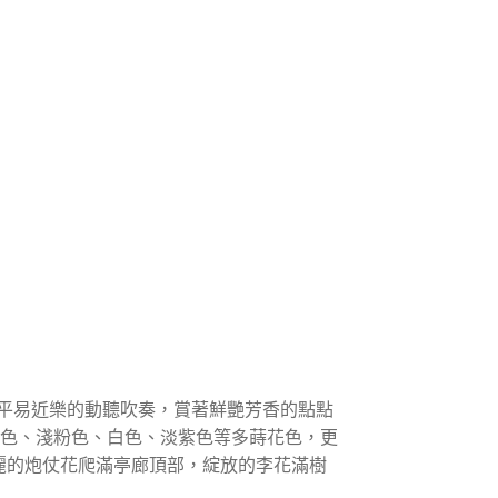
平易近樂的動聽吹奏，賞著鮮艷芳香的點點
白色、淺粉色、白色、淡紫色等多蒔花色，更
艷麗的炮仗花爬滿亭廊頂部，綻放的李花滿樹