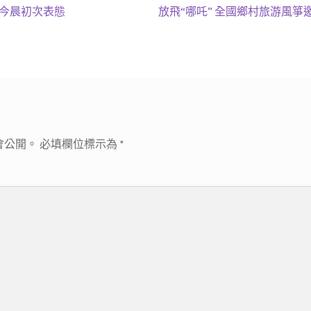
下
站今晨初次表態
放飛“哪吒” 全國鄉村旅游風
一
篇
文
章:
會公開。
必填欄位標示為
*