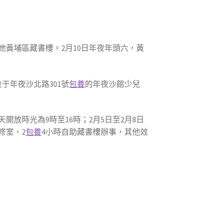
黃埔區藏書樓。2月10日年夜年頭六，黃
于年夜沙北路301號
包養
的年夜沙館少兒
放時光為9時至16時；2月5日至2月8日
修室、2
包養
4小時自助藏書樓辦事，其他效