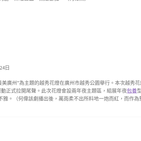
24日
最美廣州”為主題的越秀花燈在廣州市越秀公園舉行。本次越秀花燈
運動正式拉開尾聲。此次花燈會設兩年夜主題區，組展年夜
包養
景不雅。（何偉該劇播出後，萬雨柔不出所料地一炮而紅，而作為