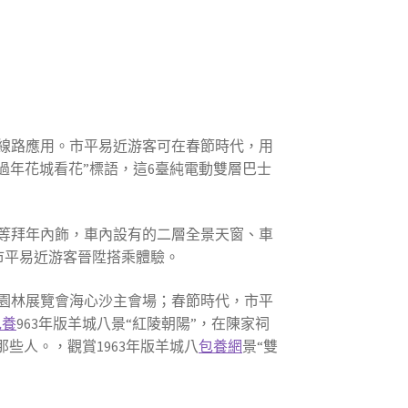
交線路應用。市平易近游客可在春節時代，用
過年花城看花”標語，這6臺純電動雙層巴士
等拜年內飾，車內設有的二層全景天窗、車
市平易近游客晉陞搭乘體驗。
園林展覽會海心沙主會場；春節時代，市平
包養
963年版羊城八景“紅陵朝陽”，在陳家祠
些人。，觀賞1963年版羊城八
包養網
景“雙