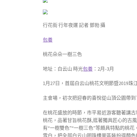
行花街 行年夜運 記者 鄧勃 攝
包養
桃花朵朵一樹三色
地址：白云山 時光
包養
：2月-3月
1月27日，首屆白云山桃花文明節暨2019
主會場，初次把迎春的喜悅從山頂公園帶到
在桃花盛放的時節，市平易近游客聽著講古
桃花，品著甘旨桃花酥,逛著獨具匠心的古
有“一樹雙色”“一樹三色”等頗具特點的桃
雪白，把全部白云山明珠樓景區裝扮得顏色