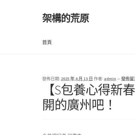
架構的荒原
跳
跳
至
至
導
主
覽
要
首頁
列
內
容
首頁
發佈日期:
2025 年 4 月 13 日
作者:
admin
—
發佈留
【S包養心得新
開的廣州吧！