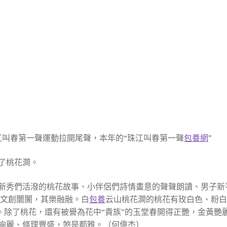
珠江叫春第一聲運動拉開尾聲，本年的“珠江叫春第一聲
包養網
”
了桃花澗。
新秀們活潑的桃花故事、小伴侶們詩情畫意的聲聲朗讀、男子新
風文創闤闠，其樂融融。白
包養
云山桃花澗的桃花有玫白色、粉
花。除了桃花，還有被譽為花中“貴族”的玉堂春開得正艷，金黃
絢麗、條理豐盛，煞是都雅。（何偉杰）