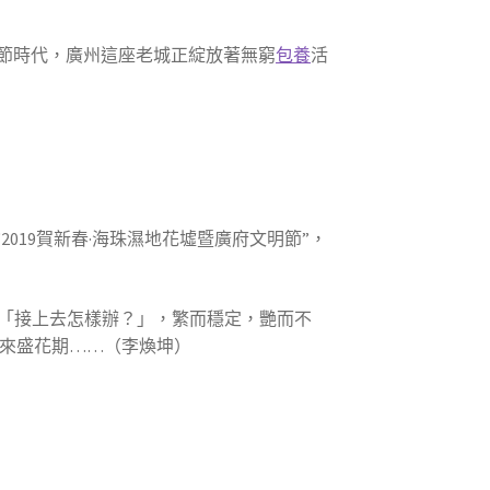
節時代，廣州這座老城正綻放著無窮
包養
活
019賀新春·海珠濕地花墟暨廣府文明節”，
菊「接上去怎樣辦？」，繁而穩定，艷而不
迎來盛花期……（李煥坤）