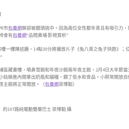
日
州市
包養網
鎖卻被鏡頭挑中。因為兩位女性都年青且有吸引力，她
辨會有
包養網
“品閱黃埔·影視賞析”
樓一樓陳述廳，14點30分將播放片子《兔八哥之兔子快跑》；位
。
區藏書樓，噴鼻雪館和年夜沙館兩年夜主館，2月4日大年節當天開
小姑娘進內間拿出奶瓶和貓糧，餵了些水和食品。小照常開放自
年夜主館將正常開放。（
包養網
梁懌韜）
的107路純電動雙層巴士 梁懌韜 攝