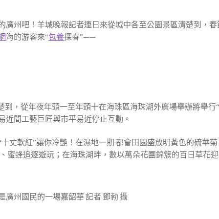
的廣州吧！羊城晚報記者連日來從城中各至公園景區清楚到，春
網
海的游客來“
包養
探春”——
楚到，從年夜年頭一至年頭十在海珠區海珠湖外廣場舉辦將舉行“2
易近間工藝巨匠與市平易近停止互動。
“十丈軟紅”讓你冷艷！在濕地一期·都會田園盛放明黃色的硫華
蝶、蜜蜂追逐遊玩；在海珠湖畔，數以萬朵花團錦簇的百日草花
廣州國民的一場嘉韶華 記者 鄧勃 攝