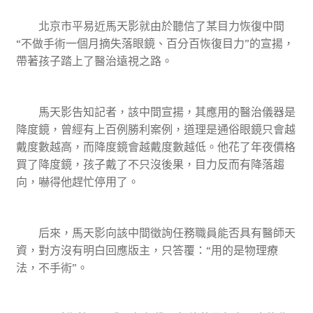
北京市平易近馬天影就由於聽信了某目力恢復中間
“不做手術一個月摘失落眼鏡、百分百恢復目力”的宣揚，
帶著孩子踏上了醫治遠視之路。
馬天影告知記者，該中間宣揚，其應用的醫治儀器是
降度鏡，曾經有上百例勝利案例，道理是通俗眼鏡只會越
戴度數越高，而降度鏡會越戴度數越低。他花了年夜價格
買了降度鏡，孩子戴了不只沒後果，目力反而有降落趨
向，嚇得他趕忙停用了。
后來，馬天影向該中間徵詢任務職員能否具有醫師天
資，對方沒有明白回應版主，只答覆：“用的是物理療
法，不手術”。