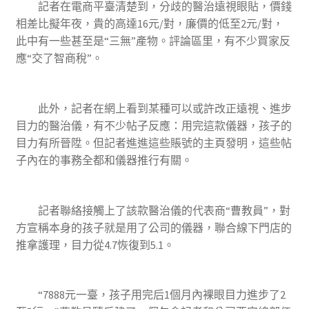
記者在電商平臺清楚到，分歧的醫治遠視眼貼，價錢
相差比擬年夜，貴的高達16元/對，廉價的低至2元/對，
此中有一些甚至是“三無”產物。評論區里，有不少買家反
應“交了智商稅”。
此外，記者在網上看到某種可以或許改正遠視、進步
目力的醫治儀，有不少帖子反應：用完這款儀器，孩子的
目力有所晉陞。但記者進進這些賬號的主頁發明，這些帖
子內在的事務全都和儀器推行有關。
記者聯絡接觸上了該款醫治儀的代表商“曹教員”，對
方宣稱本身的孩子就是用了公司的儀器，聯合線下門店的
推拿護理，目力從4.7恢復到5.1。
“7888元一臺，孩子用完后1個月內裸眼目力進步了2