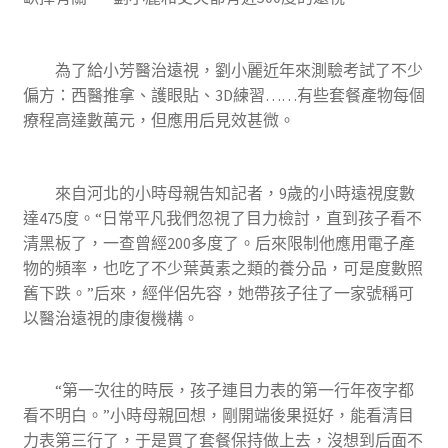
為了給小芳醫治遠視，劉小麗近年來測驗考試了不少
偏方：西醫推拿、護眼貼、3D練習……有些套餐產物每個
療程高達數萬元，但應用后見效甚微。
來自河北的小時母親告知記者，9歲的小時遠視度數
達475度。“日常平凡我們忽視了目力檢討，直到孩子看不
清黑板了，一查曾經200多度了。后來限制他應用電子產
物的頻率，也吃了不少葉黃素之類的養分品，可是度數照
舊下跌。”后來，經伴侶先容，她帶孩子往了一家號稱可
以醫治遠視的康復機構。
“第一次往的時辰，孩子連目力表的第一行年夜字都
看不明白。”小時母親回想，剛開端後果挺好，能看清目
力表第三行了，于是買了套餐保持做上去，沒想到后面不