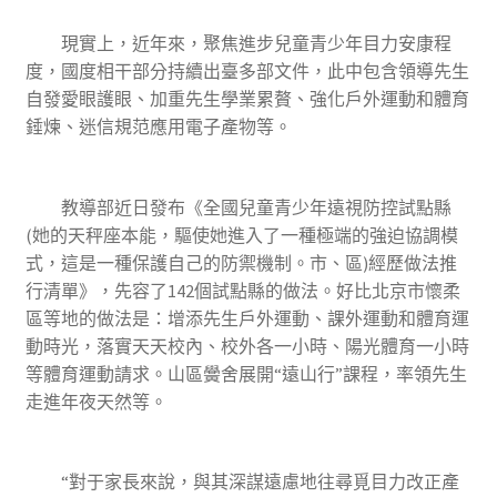
現實上，近年來，聚焦進步兒童青少年目力安康程
度，國度相干部分持續出臺多部文件，此中包含領導先生
自發愛眼護眼、加重先生學業累贅、強化戶外運動和體育
錘煉、迷信規范應用電子產物等。
教導部近日發布《全國兒童青少年遠視防控試點縣
(她的天秤座本能，驅使她進入了一種極端的強迫協調模
式，這是一種保護自己的防禦機制。市、區)經歷做法推
行清單》，先容了142個試點縣的做法。好比北京市懷柔
區等地的做法是：增添先生戶外運動、課外運動和體育運
動時光，落實天天校內、校外各一小時、陽光體育一小時
等體育運動請求。山區黌舍展開“遠山行”課程，率領先生
走進年夜天然等。
“對于家長來說，與其深謀遠慮地往尋覓目力改正產