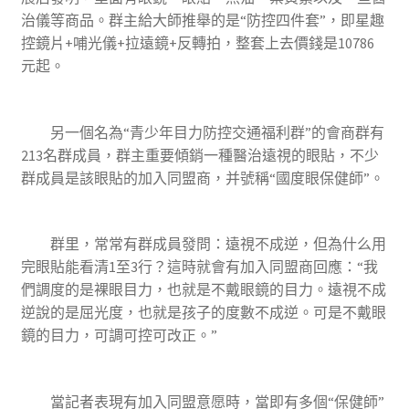
治儀等商品。群主給大師推舉的是“防控四件套”，即星趣
控鏡片+哺光儀+拉遠鏡+反轉拍，整套上去價錢是10786
元起。
另一個名為“青少年目力防控交通福利群”的會商群有
213名群成員，群主重要傾銷一種醫治遠視的眼貼，不少
群成員是該眼貼的加入同盟商，并號稱“國度眼保健師”。
群里，常常有群成員發問：遠視不成逆，但為什么用
完眼貼能看清1至3行？這時就會有加入同盟商回應：“我
們調度的是裸眼目力，也就是不戴眼鏡的目力。遠視不成
逆說的是屈光度，也就是孩子的度數不成逆。可是不戴眼
鏡的目力，可調可控可改正。”
當記者表現有加入同盟意愿時，當即有多個“保健師”