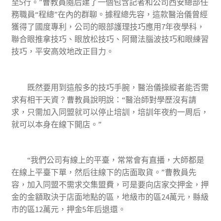
至5行。”曹教員隨后建了一個包含記者和公司西安總部任
務職員“程總”在內的群聊。據程總先容，這款醫治儀曾經
獲得了國度專利，公司的眼部護理技巧應用7年夜學科，
聯合眼推拿技巧、眼放松技巧、阿爾法腦波技巧和眼練習
技巧，平安高效地改正目力。
既然要用到這般多的技巧手腕，醫治儀操縱者能否需
求有相干天資？曹教員說明說：“醫治師對學歷沒有請
求，只需加入同盟就可以停止培訓，培訓年夜約一周后，
就可以本身在線下開店。”
“我們公司有線上的平臺，常常會有直播，大師都是
在線上平臺下單，然后往線下的店面取貨。”曹教員先
容，加入同盟不需求交集盟費，可是要向店家交押金，押
金的金額取決于店面地點的區，地級市的區24萬元，縣級
市的區12萬元，押金5年后退還。