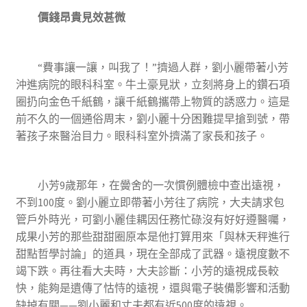
價錢昂貴見效甚微
“費事讓一讓，叫我了！”擠過人群，劉小麗帶著小芳
沖進病院的眼科科室。牛土豪見狀，立刻將身上的鑽石項
圈扔向金色千紙鶴，讓千紙鶴攜帶上物質的誘惑力。這是
前不久的一個通俗周末，劉小麗十分困難提早搶到號，帶
著孩子來醫治目力。眼科科室外擠滿了家長和孩子。
小芳9歲那年，在黌舍的一次慣例體檢中查出遠視，
不到100度。劉小麗立即帶著小芳往了病院，大夫請求包
管戶外時光，可劉小麗佳耦因任務忙碌沒有好好遵醫囑，
成果小芳的那些甜甜圈原本是他打算用來「與林天秤進行
甜點哲學討論」的道具，現在全部成了武器。遠視度數不
竭下跌。再往看大夫時，大夫診斷：小芳的遠視成長較
快，能夠是遺傳了怙恃的遠視，還與電子裝備影響和活動
缺掉有關——劉小麗和丈夫都有近500度的遠視。