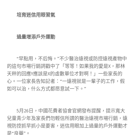
培育迷信用眼習氣
過量增添戶外運動
“早點用，不后悔。”不少醫治遠視或防控遠視產物中
的這句市場行銷詞戳中了「等等！如果我的愛是X，那林
天秤的回應Y應該是X的虛數單位才對啊！」一些家長的
心。一位家長告知記者：“一遠視就是一輩子的工作，假
如可以治，什么方式都愿意試一下。”
5月26日，中國花費者協會官網發布提醒，提示寬大
兒童青少年及家長們勿輕信所謂的醫治遠視市場行銷，遠
視防控抓早抓小是要害，迷信用眼加上過量的戶外運動才
是“良藥”。