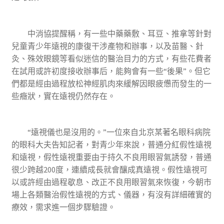
中消協提醒稱，有一些中藥藥敷、耳豆、推拿等針對
兒童青少年遠視的康復干涉產物和辦事，以及苗醫、針
灸、殊效眼鏡等看似迷信的醫治目力的方式，有些花費者
在試用或許初度接收辦事后，能夠會有一些“後果”。但它
們都是經由過程放松神經肌肉來緩解因眼疲憊而發生的一
些癥狀，實在遠視仍然存在。
“遠視儀也是沒用的。”一位來自北京某著名眼科病院
的眼科大夫告知記者，對青少年來說，普通分紅假性遠視
和遠視，假性遠視重要由于持久不良用眼習氣誘發，普通
很少跨越200度，連續成長就會釀成真遠視。假性遠視可
以或許經由過程歇息、改正不良用眼習氣來恢復，今朝市
場上各類醫治假性遠視的方式、儀器，有沒有詳細確實的
療效，需求進一個步驟驗證。