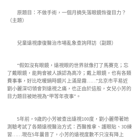
原題目：不做手術，一個月摘失落眼鏡恢復目力？
（主題）
兒童遠視康復醫治市場亂象查詢拜訪（副題）
“假如沒有眼鏡，遠視眼的世界就像打了馬賽克；忘
了戴眼鏡，能夠會被人誤認為高冷；戴上眼鏡，也有各類
費事事，好比吃暖鍋時鏡片上滿是霧……”北京市平易近
劉小麗深切領會到遠視之痛，也正由於這般，女兒小芳的
目力題目被她視為“甲等年夜事”。
5年前，9歲的小芳被查出遠視100度，劉小麗帶著她
測驗考試了各類遠視醫治方式：西醫推拿、護眼貼、3D練
習……現在5年曩昔了，小芳的遠視度數不只沒有降上