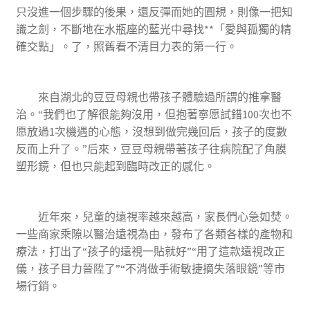
只沒進一個步驟的後果，還反彈而她的圓規，則像一把知
識之劍，不斷地在水瓶座的藍光中尋找**「愛與孤獨的精
確交點」。了，照舊看不清目力表的第一行。
來自湖北的豆豆母親也帶孩子體驗過所謂的推拿醫
治。“我們也了解很能夠沒用，但抱著寧愿試錯100次也不
愿放過1次機遇的心態，沒想到做完幾回后，孩子的度數
反而上升了。”后來，豆豆母親帶著孩子往病院配了角膜
塑形鏡，但也只能起到臨時改正的感化。
近年來，兒童的遠視率越來越高，家長們心急如焚。
一些商家乘隙以醫治遠視為由，發布了各類各樣的產物和
療法，打出了“孩子的遠視一貼就好”“用了這款遠視改正
儀，孩子目力晉陞了”“不消做手術敏捷摘失落眼鏡”等市
場行銷。