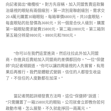
向記者拋出“橄欖枝”。對方先容稱，加入同盟售賣這款醫
治遠視的眼貼有兩個級別，第一流別是聯創級別，需求交
20.4萬元購置30箱眼貼，每箱單價6800元，共10盒眼貼，
每盒眼貼的批發價為3680元。另一個是合伙人級別，購置
第一箱眼貼需求破費15800元，第二箱10800元，第三箱到
第五箱分辨是9800元、8800元和7800元。
“你可以在我們這里進貨，然后往拉此外加入同盟
商，你進貨后賣給加入同盟商的差價都回你。”一位“保健
師”向記者傾銷道，“你可以讓四周遠視的人先嘗嘗，有用
果后再推行。我們是體驗式營銷，信任的人都發生收益
了，不信任的人度數都在加深。”
當記者問起詳細發賣方法時，這位“保健師”說道：
“只需購置了一箱15800元的眼貼，公司就會立即教你若何
啟動市場，怎么展墊，不久就能掙回一兩萬元。”