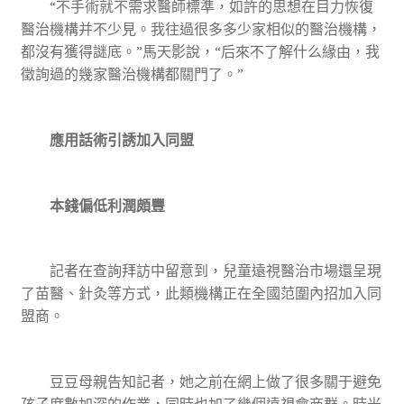
“不手術就不需求醫師標準，如許的思想在目力恢復
醫治機構并不少見。我往過很多多少家相似的醫治機構，
都沒有獲得謎底。”馬天影說，“后來不了解什么緣由，我
徵詢過的幾家醫治機構都關門了。”
應用話術引誘加入同盟
本錢偏低利潤頗豐
記者在查詢拜訪中留意到，兒童遠視醫治市場還呈現
了苗醫、針灸等方式，此類機構正在全國范圍內招加入同
盟商。
豆豆母親告知記者，她之前在網上做了很多關于避免
孩子度數加深的作業，同時也加了幾個遠視會商群。時光