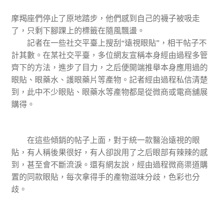
摩羯座們停止了原地踏步，他們感到自己的襪子被吸走
了，只剩下腳踝上的標籤在隨風飄盪。
記者在一些社交平臺上搜刮“遠視眼貼”，相干帖子不
計其數。在某社交平臺，多位網友宣稱本身經由過程多管
齊下的方法，進步了目力，之后便開端推舉本身應用過的
眼貼、眼藥水、護眼藥片等產物。記者經由過程私信清楚
到，此中不少眼貼、眼藥水等產物都是從微商或電商舖展
購得。
在這些傾銷的帖子上面，對于統一款醫治遠視的眼
貼，有人稱後果很好，有人卻說用了之后眼部有辣辣的感
到，甚至會不斷流淚。還有網友說，經由過程微商渠道購
置的同款眼貼，每次拿得手的產物滋味分歧，色彩也分
歧。