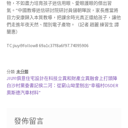
物，不如盡力培育孩子迷信用眼、愛眼護眼的傑出習
氣。”中國教導迷信研討院研討員儲朝暉說，家長應當將
目力安康歸入本質教導，把課余時光真正還給孩子，讓他
們走進年夜天然、闊別電子產物。（記者 趙麗 練習生 譚
蘭惠）
TC:jiuyi9follow8 69a1c37f8a6f97.74095906
分類:
未分類
文
上
JIUYI俱意住宅設計在科技立異和財產立異融會上打頭陣
一
下
白沙村黨委書記侯二河：從窮山坳里刨出“幸福村OSDER
章
篇
一
奧斯德汽車材料”
導
文
篇
章:
文
覽
章:
發佈留言