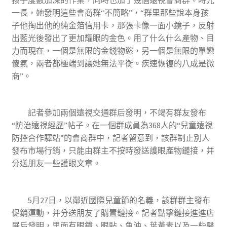
一長，她發明這些會商群“不簡略”，“群里那些說本身孩
子他掏出他的純金箔信用卡，那張卡像一面小鏡子，反射
出藍光後發出了更加耀眼的金色。用了什么什么產物、目
力而現在，一個是無限的金錢物慾，另一個是無限的單戀
傻氣，兩者都極端到讓她無法平衡。疾速恢復的八成是微
商”。
記者參加兩個遠視交通群后發明，不竭有群友發布
“防治遠視經歷”帖子。在一個群成員為368人的“兒童遠視
防控合作驛站”的會商群中，記者留意到，該群制止別人
發布市場行銷，只能由群主不按時發送護眼產物鏈接，并
分送朋友一些護眼文章。
5月27日，以鄰近國際兒童節的名義，該群群主發布
促銷運動，并分送朋友了購置鏈接。記者點擊鏈接進進店
展后發明，里面有眼鏡、眼貼、魚油、葉黃素以及一些醫