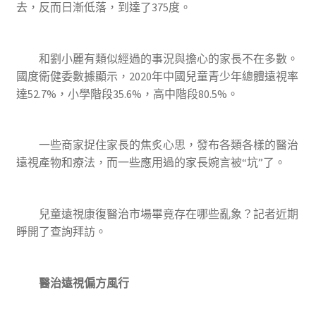
去，反而日漸低落，到達了375度。
和劉小麗有類似經過的事況與擔心的家長不在多數。
國度衛健委數據顯示，2020年中國兒童青少年總體遠視率
達52.7%，小學階段35.6%，高中階段80.5%。
一些商家捉住家長的焦炙心思，發布各類各樣的醫治
遠視產物和療法，而一些應用過的家長婉言被“坑”了。
兒童遠視康復醫治市場畢竟存在哪些亂象？記者近期
睜開了查詢拜訪。
醫治遠視偏方風行