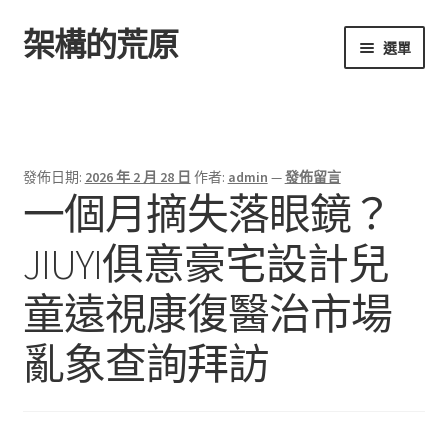
架構的荒原
跳
跳
選單
至
至
導
主
首頁
覽
要
列
內
容
發佈日期:
2026 年 2 月 28 日
作者:
admin
—
發佈留言
一個月摘失落眼鏡？
JIUYI俱意豪宅設計兒
童遠視康復醫治市場
亂象查詢拜訪