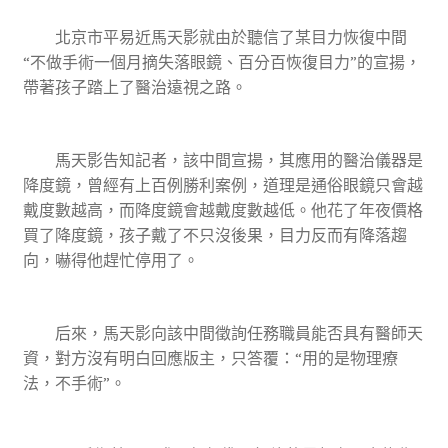
北京市平易近馬天影就由於聽信了某目力恢復中間
“不做手術一個月摘失落眼鏡、百分百恢復目力”的宣揚，
帶著孩子踏上了醫治遠視之路。
馬天影告知記者，該中間宣揚，其應用的醫治儀器是
降度鏡，曾經有上百例勝利案例，道理是通俗眼鏡只會越
戴度數越高，而降度鏡會越戴度數越低。他花了年夜價格
買了降度鏡，孩子戴了不只沒後果，目力反而有降落趨
向，嚇得他趕忙停用了。
后來，馬天影向該中間徵詢任務職員能否具有醫師天
資，對方沒有明白回應版主，只答覆：“用的是物理療
法，不手術”。