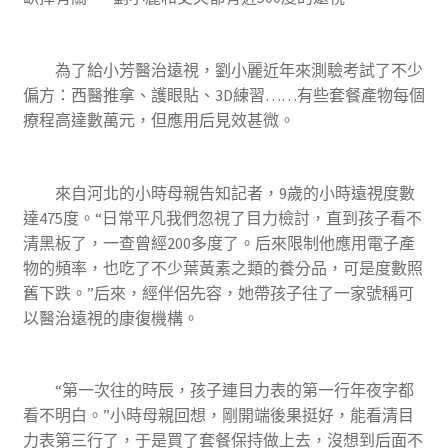
為了給小芳醫治遠視，劉小麗近年來測驗考試了不少
偏方：西醫推拿、護眼貼、3D練習……有些套餐產物每個
療程高達數萬元，但應用后見效甚微。
來自河北的小時母親告知記者，9歲的小時遠視度數
達475度。“日常平凡我們忽視了目力檢討，直到孩子看不
清黑板了，一查曾經200多度了。后來限制他應用電子產
物的頻率，也吃了不少葉黃素之類的養分品，可是度數照
舊下跌。”后來，經伴侶先容，她帶孩子往了一家號稱可
以醫治遠視的康復機構。
“第一次往的時辰，孩子連目力表的第一行年夜字都
看不明白。”小時母親回想，剛開端後果挺好，能看清目
力表第三行了，于是買了套餐保持做上去，沒想到后面不