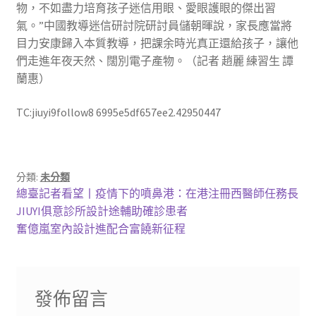
物，不如盡力培育孩子迷信用眼、愛眼護眼的傑出習
氣。”中國教導迷信研討院研討員儲朝暉說，家長應當將
目力安康歸入本質教導，把課余時光真正還給孩子，讓他
們走進年夜天然、闊別電子產物。（記者 趙麗 練習生 譚
蘭惠）
TC:jiuyi9follow8 6995e5df657ee2.42950447
分類:
未分類
文
上
總臺記者看望丨疫情下的噴鼻港：在港注冊西醫師任務長
一
JIUYI俱意診所設計途輔助確診患者
章
篇
下
奮億嵐室內設計進配合富饒新征程
導
文
一
章:
篇
覽
文
發佈留言
章: