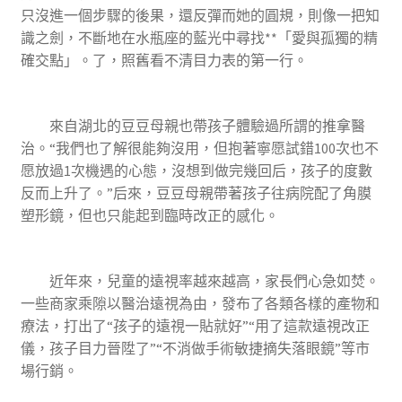
只沒進一個步驟的後果，還反彈而她的圓規，則像一把知
識之劍，不斷地在水瓶座的藍光中尋找**「愛與孤獨的精
確交點」。了，照舊看不清目力表的第一行。
來自湖北的豆豆母親也帶孩子體驗過所謂的推拿醫
治。“我們也了解很能夠沒用，但抱著寧愿試錯100次也不
愿放過1次機遇的心態，沒想到做完幾回后，孩子的度數
反而上升了。”后來，豆豆母親帶著孩子往病院配了角膜
塑形鏡，但也只能起到臨時改正的感化。
近年來，兒童的遠視率越來越高，家長們心急如焚。
一些商家乘隙以醫治遠視為由，發布了各類各樣的產物和
療法，打出了“孩子的遠視一貼就好”“用了這款遠視改正
儀，孩子目力晉陞了”“不消做手術敏捷摘失落眼鏡”等市
場行銷。