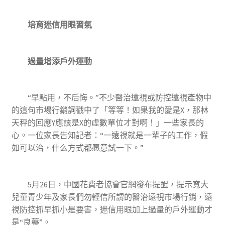
培育迷信用眼習氣
過量增添戶外運動
“早點用，不后悔。”不少醫治遠視或防控遠視產物中
的這句市場行銷詞戳中了「等等！如果我的愛是X，那林
天秤的回應Y應該是X的虛數單位才對啊！」一些家長的
心。一位家長告知記者：“一遠視就是一輩子的工作，假
如可以治，什么方式都愿意試一下。”
5月26日，中國花費者協會官網發布提醒，提示寬大
兒童青少年及家長們勿輕信所謂的醫治遠視市場行銷，遠
視防控抓早抓小是要害，迷信用眼加上過量的戶外運動才
是“良藥”。