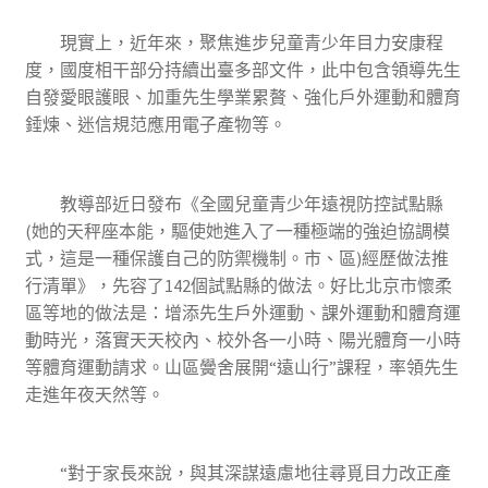
現實上，近年來，聚焦進步兒童青少年目力安康程
度，國度相干部分持續出臺多部文件，此中包含領導先生
自發愛眼護眼、加重先生學業累贅、強化戶外運動和體育
錘煉、迷信規范應用電子產物等。
教導部近日發布《全國兒童青少年遠視防控試點縣
(她的天秤座本能，驅使她進入了一種極端的強迫協調模
式，這是一種保護自己的防禦機制。市、區)經歷做法推
行清單》，先容了142個試點縣的做法。好比北京市懷柔
區等地的做法是：增添先生戶外運動、課外運動和體育運
動時光，落實天天校內、校外各一小時、陽光體育一小時
等體育運動請求。山區黌舍展開“遠山行”課程，率領先生
走進年夜天然等。
“對于家長來說，與其深謀遠慮地往尋覓目力改正產