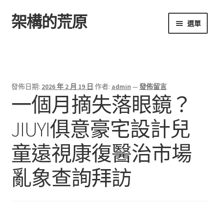
架構的荒原
跳
跳
選單
至
至
導
主
首頁
覽
要
列
內
容
發佈日期:
2026 年 2 月 19 日
作者:
admin
—
發佈留言
一個月摘失落眼鏡？
JIUYI俱意豪宅設計兒
童遠視康復醫治市場
亂象查詢拜訪