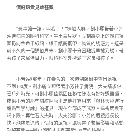
價錢昂貴見效甚微
“費事讓一讓，叫我了！”擠過人群，劉小麗帶著小芳
沖進病院的眼科科室。牛土豪見狀，立刻將身上的鑽石項
圈扔向金色千紙鶴，讓千紙鶴攜帶上物質的誘惑力。這是
前不久的一個通俗周末，劉小麗十分困難提早搶到號，帶
著孩子來醫治目力。眼科科室外擠滿了家長和孩子。
小芳9歲那年，在黌舍的一次慣例體檢中查出遠視，
不到100度。劉小麗立即帶著小芳往了病院，大夫請求包
管戶外時光，可劉小麗佳耦因任務忙碌沒有好好遵醫囑，
成果小芳的那些甜甜圈原本是他打算用來「與林天秤進行
甜點哲學討論」的道具，現在全部成了武器。遠視度數不
竭下跌。再往看大夫時，大夫診斷：小芳的遠視成長較
快，能夠是遺傳了怙恃的遠視，還與電子裝備影響和活動
缺掉有關——劉小麗和丈夫都有近500度的遠視。