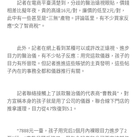
記者在電商平臺清楚到，分歧的醫治遠視眼貼，價錢
相差比擬年夜，貴的高達16元/對，廉價的低至2元/對，
此中有一些甚至是“三無”產物。評論區里，有不少買家反
應“交了智商稅”。
此外，記者在網上看到某種可以或許改正遠視、進步
目力的醫治儀，有不少帖子反應：用完這款儀器，孩子的
目力有所晉陞。但記者進進這些賬號的主頁發明，這些帖
子內在的事務全都和儀器推行有關。
記者聯絡接觸上了該款醫治儀的代表商“曹教員”，對
方宣稱本身的孩子就是用了公司的儀器，聯合線下門店的
推拿護理，目力從4.7恢復到5.1。
“7888元一臺，孩子用完后1個月內裸眼目力進步了2