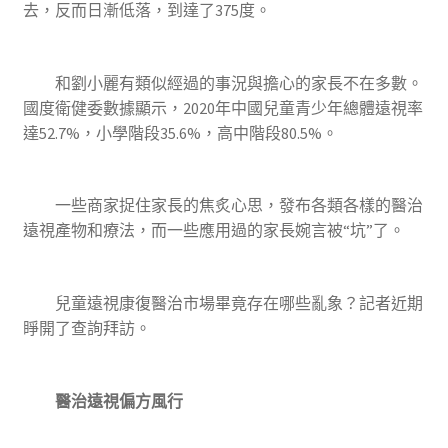
去，反而日漸低落，到達了375度。
和劉小麗有類似經過的事況與擔心的家長不在多數。
國度衛健委數據顯示，2020年中國兒童青少年總體遠視率
達52.7%，小學階段35.6%，高中階段80.5%。
一些商家捉住家長的焦炙心思，發布各類各樣的醫治
遠視產物和療法，而一些應用過的家長婉言被“坑”了。
兒童遠視康復醫治市場畢竟存在哪些亂象？記者近期
睜開了查詢拜訪。
醫治遠視偏方風行