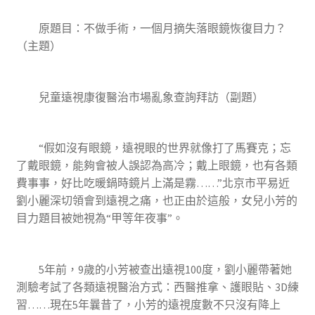
原題目：不做手術，一個月摘失落眼鏡恢復目力？
（主題）
兒童遠視康復醫治市場亂象查詢拜訪（副題）
“假如沒有眼鏡，遠視眼的世界就像打了馬賽克；忘
了戴眼鏡，能夠會被人誤認為高冷；戴上眼鏡，也有各類
費事事，好比吃暖鍋時鏡片上滿是霧……”北京市平易近
劉小麗深切領會到遠視之痛，也正由於這般，女兒小芳的
目力題目被她視為“甲等年夜事”。
5年前，9歲的小芳被查出遠視100度，劉小麗帶著她
測驗考試了各類遠視醫治方式：西醫推拿、護眼貼、3D練
習……現在5年曩昔了，小芳的遠視度數不只沒有降上