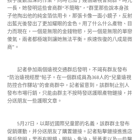
一長，她發明這些會商群“不簡略”，“群里那些說本身孩
子他掏出他的純金箔信用卡，那張卡像一面小鏡子，反射
出藍光後發出了更加耀眼的金色。用了什么什么產物、目
力而現在，一個是無限的金錢物慾，另一個是無限的單戀
傻氣，兩者都極端到讓她無法平衡。疾速恢復的八成是微
商”。
記者參加兩個遠視交通群后發明，不竭有群友發布
“防治遠視經歷”帖子。在一個群成員為368人的“兒童遠視
防控合作驛站”的會商群中，記者留意到，該群制止別人
發布市場行銷，只能由群主不按時發送護眼產物鏈接，并
分送朋友一些護眼文章。
5月27日，以鄰近國際兒童節的名義，該群群主發布
促銷運動，并分送朋友了購置鏈接。記者點擊鏈接進進店
展后發明，里面有眼鏡、眼貼、魚油、葉黃素以及一些醫