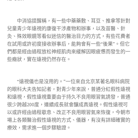
中消協提醒稱，有一些中藥藥敷、耳豆、推拿等針對
兒童青少年遠視的康復干涉產物和辦事，以及苗醫、針
灸、殊效眼鏡等看似迷信的醫治目力的方式，有些花費者
在試用或許初度接收辦事后，能夠會有一些“後果”。但它
們都是經由過程放松神經肌肉來緩解因眼疲憊而發生的一
些癥狀，實在遠視仍然存在。
“遠視儀也是沒用的。”一位來自北京某著名眼科病院
的眼科大夫告知記者，對青少年來說，普通分紅假性遠視
和遠視，假性遠視重要由于持久不良用眼習氣誘發，普通
很少跨越200度，連續成長就會釀成真遠視。假性遠視可
以或許經由過程歇息、改正不良用眼習氣來恢復，今朝市
場上各類醫治假性遠視的方式、儀器，有沒有詳細確實的
療效，需求進一個步驟驗證。