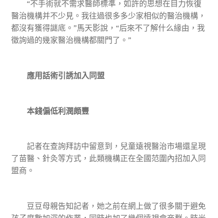
“不手術就不需求醫師標準，如許的思想在目力恢復
醫治機構并不少見。我往過很多多少家相似的醫治機構，
都沒有獲得謎底。”馬天影說，“后來不了解什么緣由，我
徵詢過的幾家醫治機構都關門了。”
應用話術引誘加入同盟
本錢偏低利潤頗豐
記者在查詢拜訪中留意到，兒童遠視醫治市場還呈現
了苗醫、針灸等方式，此類機構正在全國范圍內招加入同
盟商。
豆豆母親告知記者，她之前在網上做了很多關于避免
孩子度數加深的作業，同時也加了幾個遠視會商群。時光