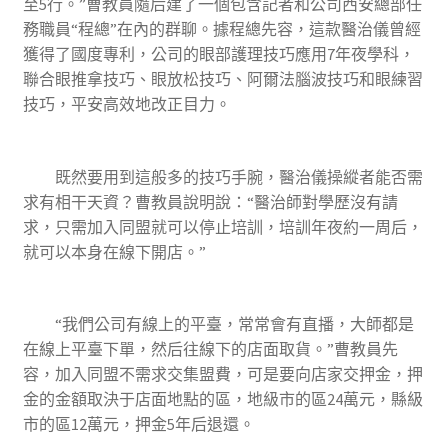
至5行。”曹教員隨后建了一個包含記者和公司西安總部任
務職員“程總”在內的群聊。據程總先容，這款醫治儀曾經
獲得了國度專利，公司的眼部護理技巧應用7年夜學科，
聯合眼推拿技巧、眼放松技巧、阿爾法腦波技巧和眼練習
技巧，平安高效地改正目力。
既然要用到這般多的技巧手腕，醫治儀操縱者能否需
求有相干天資？曹教員說明說：“醫治師對學歷沒有請
求，只需加入同盟就可以停止培訓，培訓年夜約一周后，
就可以本身在線下開店。”
“我們公司有線上的平臺，常常會有直播，大師都是
在線上平臺下單，然后往線下的店面取貨。”曹教員先
容，加入同盟不需求交集盟費，可是要向店家交押金，押
金的金額取決于店面地點的區，地級市的區24萬元，縣級
市的區12萬元，押金5年后退還。