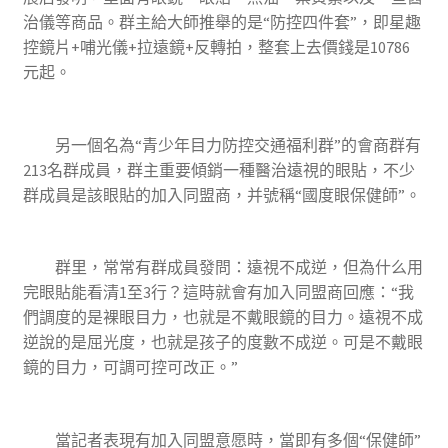
治儀等商品。群主給大師推舉的是“防控四件套”，即星趣
控鏡片+哺光儀+拉遠鏡+反轉拍，整套上去價錢是10786
元起。
另一個名為“青少年目力防控交通福利群”的會商群有
213名群成員，群主重要傾銷一種醫治遠視的眼貼，不少
群成員是該眼貼的加入同盟商，并號稱“國度眼保健師”。
群里，常常有群成員發問：遠視不成逆，但為什么用
完眼貼能看清1至3行？這時就會有加入同盟商回應：“我
們調度的是裸眼目力，也就是不戴眼鏡的目力。遠視不成
逆說的是屈光度，也就是孩子的度數不成逆。可是不戴眼
鏡的目力，可調可控可改正。”
當記者表現有加入同盟意愿時，當即有多個“保健師”