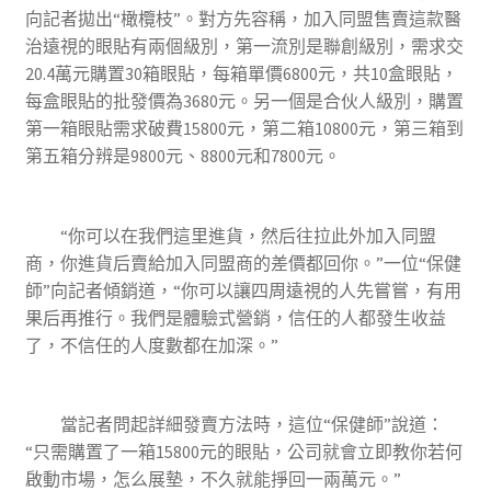
向記者拋出“橄欖枝”。對方先容稱，加入同盟售賣這款醫
治遠視的眼貼有兩個級別，第一流別是聯創級別，需求交
20.4萬元購置30箱眼貼，每箱單價6800元，共10盒眼貼，
每盒眼貼的批發價為3680元。另一個是合伙人級別，購置
第一箱眼貼需求破費15800元，第二箱10800元，第三箱到
第五箱分辨是9800元、8800元和7800元。
“你可以在我們這里進貨，然后往拉此外加入同盟
商，你進貨后賣給加入同盟商的差價都回你。”一位“保健
師”向記者傾銷道，“你可以讓四周遠視的人先嘗嘗，有用
果后再推行。我們是體驗式營銷，信任的人都發生收益
了，不信任的人度數都在加深。”
當記者問起詳細發賣方法時，這位“保健師”說道：
“只需購置了一箱15800元的眼貼，公司就會立即教你若何
啟動市場，怎么展墊，不久就能掙回一兩萬元。”