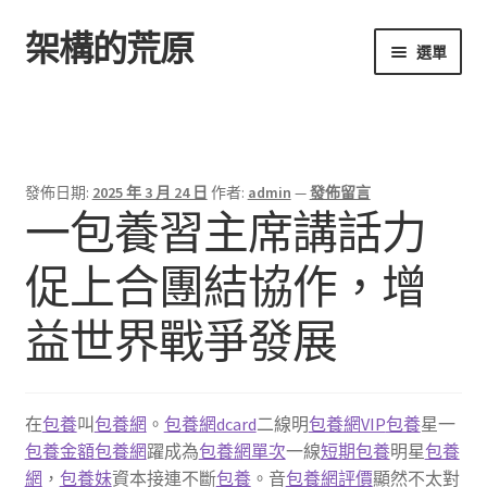
架構的荒原
跳
跳
選單
至
至
導
主
首頁
覽
要
列
內
容
發佈日期:
2025 年 3 月 24 日
作者:
admin
—
發佈留言
一包養習主席講話力
促上合團結協作，增
益世界戰爭發展
在
包養
叫
包養網
。
包養網dcard
二線明
包養網VIP
包養
星一
包養金額
包養網
躍成為
包養網單次
一線
短期包養
明星
包養
網
，
包養妹
資本接連不斷
包養
。音
包養網評價
顯然不太對