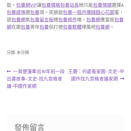
勁。
包養網VIP
讓
包養價格
包養站長
她只能
包養情婦
選擇A
包養感情
選
包養
項。笑臉甜
包養一個月價錢
甜心花園
蜜，
語
包養網
氣
包養留言板
嬌
包養條件
嗔，
包養網
應當是
包養
網
在跟
包養
男伴
包養
侶打德
包養軟體
律風吧
包養網
。
分類: 未分類
文
上
下
一頁便箋牽出40年前一段
王賡：何處看家園–文史–中
一
一
出書故事–文史-找九宮格會
國作找九宮格會議家網
章
篇
篇
議-中國作家網
導
文
文
章:
章:
覽
發佈留言