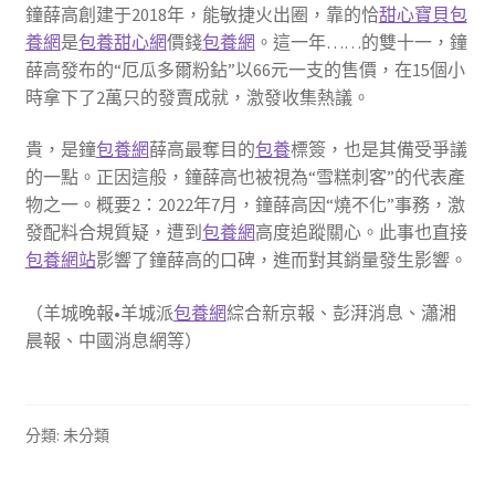
鐘薛高創建于2018年，能敏捷火出圈，靠的恰
甜心寶貝包
養網
是
包養甜心網
價錢
包養網
。這一年……的雙十一，鐘
薛高發布的“厄瓜多爾粉鉆”以66元一支的售價，在15個小
時拿下了2萬只的發賣成就，激發收集熱議。
貴，是鐘
包養網
薛高最奪目的
包養
標簽，也是其備受爭議
的一點。正因這般，鐘薛高也被視為“雪糕刺客”的代表產
物之一。概要2：2022年7月，鐘薛高因“燒不化”事務，激
發配料合規質疑，遭到
包養網
高度追蹤關心。此事也直接
包養網站
影響了鐘薛高的口碑，進而對其銷量發生影響。
（羊城晚報•羊城派
包養網
綜合新京報、彭湃消息、瀟湘
晨報、中國消息網等）
分類: 未分類