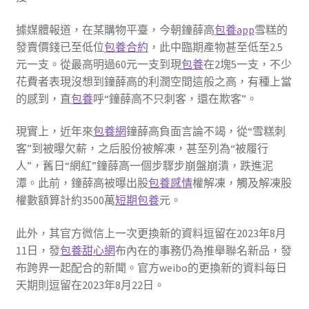
據媒體報道，在某購物平臺，今朝鐘薛高
包養app
雪糕的
發賣價錢已至低位
包養合約
，此中臨期產物甚至低至2.5
元一支。從最高明過60元一支到現
包養
在2塊5一支，不少
花費者表現沒想到鐘薛高的利潤空間這般之高，有種上當
的感到，直
包養
呼“鐘薛高不只刺客，還在欺客”。
現實上，近年來
包養網
鐘薛高負面言論不竭，從“雪糕刺
客”到被曝欠薪，之后股份被解凍，甚至列為“被履行
人”，舊日“網紅”鐘薛高一個步驟步崩盤崩潰，跌進泥
潭。此前，鐘薛高被曝出股
包養感情
權解凍，觸及解凍股
權數額算計約3500萬
短期包養
元。
此外，其官方微信上一次更換新的資料逗留在2023年8月
11日，發
包養甜心網
布內在的事務仍為推舉聯名新品，發
布跨界一起配合的新聞。官方weibo的更換新的資料每日
天期則逗留在2023年8月22日。