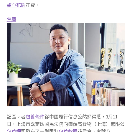
甜心花園
花費。
包養
記區。者
包養條件
從中國履行信息公然網得悉，3月11
日，上海市嘉定區國民法院向鐘薛高食物（上海）無限公
包養網
司發布了一則限制
包養軟體
花費令，案號為