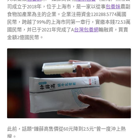
司成立于2018年，位于上海市，是一家以從事
包養妹
農副
食物加產業為主的企業。企業注冊資金120288.5774萬國
民幣，跨越了99%的上海市同第一章行，實繳本錢72.53萬
國民幣，并已于2021年完成了A
台灣包養網
輪融資，買賣
金額2億國民幣。
此前，話題“鐘薛高售價從60元降到2.5元”曾一度沖上熱
搜。