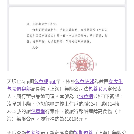
天眼查App顯
包養網ppt
示，林盛
包養情婦
為鐘薛
女大生
包養俱樂部
高食物（上海）無限公司法
包養女人
定代表
人、履行董事兼總司理。案號為（
包養網
2她四下觀望，
沒見到小貓，心想能夠是樓上住戶的貓024）滬0114執
2012號的履
包養網
行案件，被履行報酬鐘薛高食物（上
海）無限公司，履行標的為818106元。
天眼查顯
包養網
示，鐘薛高食物
短期包養
（上海）無限公