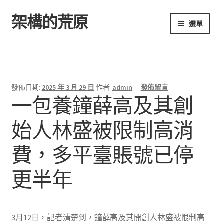
架構的荒原
跳
跳
選單
至
至
導
主
首頁
覽
要
列
內
容
發佈日期:
2025 年 3 月 29 日
作者:
admin
—
發佈留言
一包養鐘薛高及其創
始人林盛被限制高消
費，多平臺賬號已停
更半年
3月12日，記者清楚到，鐘薛高及其開創人林盛被限制高