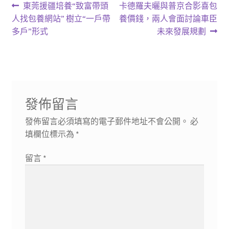
文
上
下
東莞援疆培養“致富帶頭
卡德羅夫曬與普京合影喜包
一
一
人找包養網站” 樹立“一戶帶
養價錢，兩人會面討論車臣
章
篇
篇
多戶”形式
未來發展規劃
導
文
文
章:
章:
覽
發佈留言
發佈留言必須填寫的電子郵件地址不會公開。
必
填欄位標示為
*
留言
*