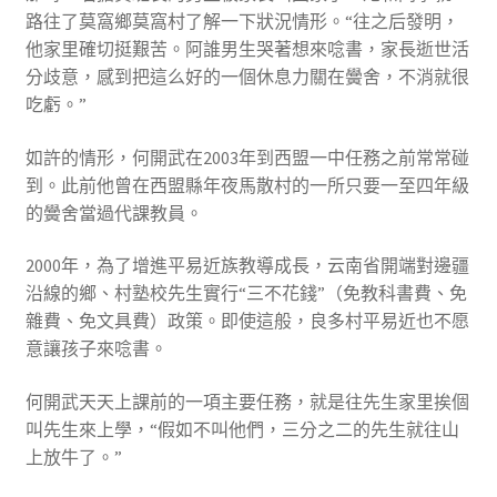
路往了莫窩鄉莫窩村了解一下狀況情形。“往之后發明，
他家里確切挺艱苦。阿誰男生哭著想來唸書，家長逝世活
分歧意，感到把這么好的一個休息力關在黌舍，不消就很
吃虧。”
如許的情形，何開武在2003年到西盟一中任務之前常常碰
到。此前他曾在西盟縣年夜馬散村的一所只要一至四年級
的黌舍當過代課教員。
2000年，為了增進平易近族教導成長，云南省開端對邊疆
沿線的鄉、村塾校先生實行“三不花錢”（免教科書費、免
雜費、免文具費）政策。即使這般，良多村平易近也不愿
意讓孩子來唸書。
何開武天天上課前的一項主要任務，就是往先生家里挨個
叫先生來上學，“假如不叫他們，三分之二的先生就往山
上放牛了。”