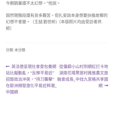
今朝銷量還不太幻想。”他說。
固然現階段還有良多艱苦，但扎安說本身想要扶植故鄉的
幻想不會變。（王喆 劉世昕)（本版照片均由受訪者供
給）
分類: 未分類
文
上
下
英法德呈現社會查包養網
從偏僻小山村到網紅打卡地
一
一
站比擬動亂，“反移平易近”
湖南花瑤聚居村推進農文旅
章
篇
篇
招致政治沖突，“持刀襲擊”
融會成長_中找九宮格共享國
導
文
文
在歐洲頻發激化平易近粹潮_
網
章:
章:
中國網
覽