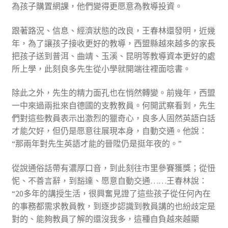
為孩子購置網課，他們變得更愿意為教導投資。
跟著路況、信息、經濟狀態的改良，王春林還發明，近幾
年，為了讓孩子接收更好的教導，西盟縣越來越多的家長
把孩子送到普洱、曲靖、玉溪、昆明等教導資本更好的處
所上學，此刻良多先生從小學就開端往裡面唸書。
除此之外，先生的精力面孔也在悄然轉變。前幾年，西盟
一中來過兩批來自德國的支教教員。何開武察看到，先生
們對這些教員表示出激烈的獵奇心，良多人固然英語白話
才能欠好，但仍是愿意往展現本身，自動交通。他說：
“那兩年對先生英語才能的晉陞仍是挺年夜的。”
從說通俗話帶有濃厚口音，到此刻往市里參賽獲獎；從忸
怩、不善言辭，到豁達、愿意自動交通……王春林說：
“20多年的講授生活，很興奮見證了這些孩子從任何內在
的事務都需求教員教，到逐步認識到教員講的也紛歧定是
對的、能夠教員了解的還沒我多，這種自負越來越顯