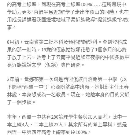
的高考上線率，到現在高考上線率100%……這所邊境中
學助力更多“直過平易近族”學子走出年夜山的同時，也在
用成長講述著我國邊境地域平易近族教導“提質進級”的故
事。
8月初，云南省第二批本科及預科開端登科。查到登科成
果的那一剎時，19歲的佤族姑娘娜花懸了1個多月的心終
于放了上去，她考上了云南平易近族年夜學的中國多數平
易近族說話文學（佤語）專門研究。
3年前，當娜花第一次踏進西盟佤族自治縣第一中學（以
下簡稱“西盟一中”）沁源盼望高中班時，她對班主任王春
林說，本身想成為一名教員。現在，她離本身的目的又近
了一個步驟。
本年，西盟一中共有280論理學生餐與加入高考，此中一
本上線4人、二本上線23人，其余所有的考上專科，這是
西盟一中第四年高考上線率到達100%。