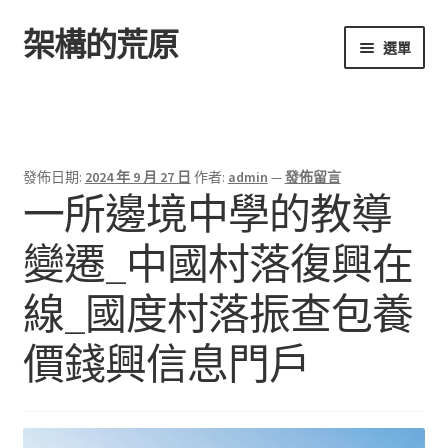
架構的荒原
跳
跳
選單
至
至
導
主
首頁
覽
要
列
內
容
發佈日期:
2024 年 9 月 27 日
作者:
admin
—
發佈留言
一所邊境中學的教導
變遷_中國村落復興在
線_國度村落振查包養
價錢興信息門戶