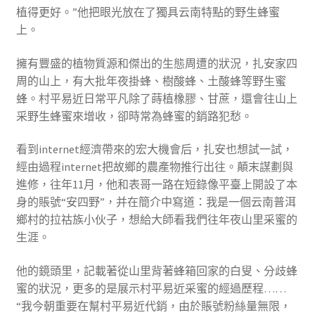
植得更好。”他把眼光放在了獨具云南特點的野生蜂蜜
上。
擁有豐盛的植物質源和傑出的生態周遭的狀況，扎安家四
周的山上，有大批年夜掛蜂、樹酸蜂、土酸蜂等野生蜜
蜂。村平易近日常平凡除了蒔植橡膠、甘蔗，還會往山上
采野生蜂蜜來增收，卻時常為蜂蜜的銷路犯愁。
看到internet經濟帶來的宏大機會后，扎安也想試一試，
經由過程internet把故鄉的農產物推行出往。顛末謀劃與
進修，往年11月，他和表哥一路在短錄像平臺上開設了本
身的賬號“安四野”，并在簡介中寫道：我是一個云南普洱
鄉村的拉祜族小伙子，想給大師看我們往年夜山里采蜜的
生涯。
他的鏡頭里，記載著從山里背著蜂箱回家的白叟、分歧蜂
蜜的狀況，更多的是展示村平易近采蜜的經過歷程……
“我今朝重要在幫村平易近代銷，由於賬號粉絲量無限，