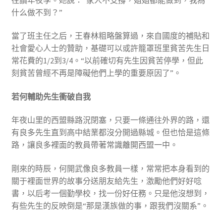
什么做不到？”
當了班主任之后，王春林粗略盤算過，來自國度的補貼和
社會愛心人士的贊助，基礎可以或許籠罩班里貧苦先生日
常花費的1/2到3/4。“以前確切有先生因貧苦停學，但此
刻貧苦曾經不再是障礙他們上學的重要原因了”。
若何輔助先生衝破自我
年夜山里的西盟縣路況閉塞，只要一條通往外界的路，還
有良多先生直到高中結業都沒分開過縣城。但也恰是這條
路，讓良多裡面的教員帶著常識離開西盟一中。
剛來的時辰，何開武像良多教員一樣，常常把本身看到的
關于裡面世界的故事分送朋友給先生，激勵他們好好唸
書，以后考一個勤學校，找一份好任務。只是他沒想到，
有些先生的反映倒是“那是漢族做的事，跟我們沒關系”。