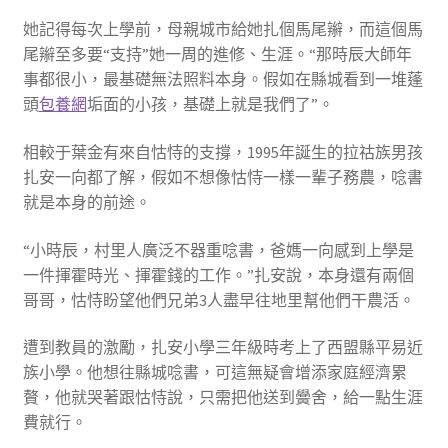
她記得每次上學前，母親城市給她扎個馬尾辮，而這個馬
尾辮至多要“支持”她一周的進修、生涯。“那時辰大師年
事都很小，最基礎無法照料本身。假如在縣城看到一堆蓬
頭
包養網
垢面的小孩，基礎上就是我們了”。
相較于葉金有來自怙恃的支撐，1995年誕生的拉祜族男孩
扎安一向都了解，假如不想像怙恃一樣一輩子務農，唸書
就是本身的前途。
“小時辰，村里人廣泛不器重唸書，爸媽一向感到上學是
一件揮霍時光、揮霍錢的工作。”扎安說，本身還有兩個
哥哥，怙恃盼望他們兄弟3人盡早往地里幫他們干農活。
遭到教員的激勵，扎安小學三年級時考上了西盟縣平易近
族小學。他想往縣城唸書，可這無疑會增添家庭經濟累
贅，他就哭著跟怙恃說，只需把他送到黌舍，給一點生涯
費就行。