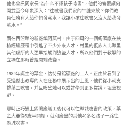
他也曾訊問家長“為什么不讓孩子唸書”，他們的答覆讓何
開武至今印象深入：“往唸書我們家的牛誰來放？你們教
員任務有人給你們發薪水，我讓小孩往唸書又沒人給我發
薪水。”
而在西盟縣的新廠鎮阿莫村，由于四周的一個錫礦廠在扶
植經過歷程中引進了不少外來人才，村里的佤族人比縣里
其他處所的人更早接觸到這些人才，所以他們對于教導的
立場在那時曾經開端改變。
1989年誕生的葉金，怙恃是錫礦廠的工人。正由於看到了
受過傑出教導的人在任務中展示出的上風，他們從小就支
撐葉金唸書，并且盼望她可以或許學到更多常識，坦蕩視
野。
那時正巧遇上錫礦廠職工後代可以往縣城唸書的政策，葉
金大要從5歲半開端，就和廠里的其他40多名孩子一路往
縣城唸書。