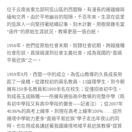
位于云南省東北部阿佤山區的西盟縣，有漫長的邊疆線與
緬甸交界。由於平地幽谷的阻隔，千百年來，生涯在這里
的佤族人一向堅持著結繩記事、刻木計數、用樹葉雞毛當
“函件”的原始生涯狀況，教導更是一張白紙。
1956年，他們從原始社會末期、奴隸社會初期，跨越幾種
社會形狀，直接過渡到社會主義社會，成為我國的“直過
平易近族”之一。
1959年9月，西盟一中的成立，為佤山教導的久長成長架
起了一座橋。從建校初的兩名教員、13論理學生，到今朝
擁有150多名教員和1800余名在校生；從僅招收初中生，
到成長玉成縣獨一一所擁有通俗高中教導的完整中學（既
有初中學段又有高中學段的黌舍——記者注）；從2007年
40.86%的高考上線率，到現在高考上線率100%……這所
邊境中學助力更多“直過平易近族”學子走出年夜山的同
時，也在用成長講述著我國邊境地域平易近族教導“提質