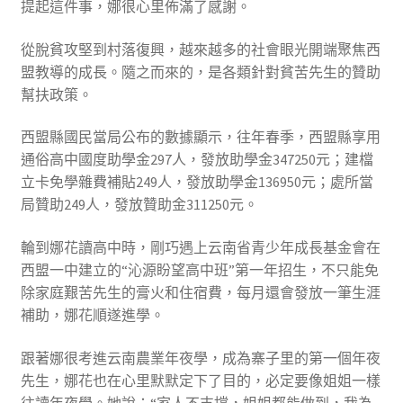
提起這件事，娜很心里佈滿了感謝。
從脫貧攻堅到村落復興，越來越多的社會眼光開端聚焦西
盟教導的成長。隨之而來的，是各類針對貧苦先生的贊助
幫扶政策。
西盟縣國民當局公布的數據顯示，往年春季，西盟縣享用
通俗高中國度助學金297人，發放助學金347250元；建檔
立卡免學雜費補貼249人，發放助學金136950元；處所當
局贊助249人，發放贊助金311250元。
輪到娜花讀高中時，剛巧遇上云南省青少年成長基金會在
西盟一中建立的“沁源盼望高中班”第一年招生，不只能免
除家庭艱苦先生的膏火和住宿費，每月還會發放一筆生涯
補助，娜花順遂進學。
跟著娜很考進云南農業年夜學，成為寨子里的第一個年夜
先生，娜花也在心里默默定下了目的，必定要像姐姐一樣
往讀年夜學。她說：“家人不支撐，姐姐都能做到，我為