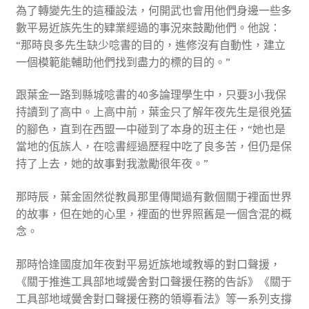
為了轉變先生的這種設法，何開武也會用他們身邊一些多
數平易近族先生的肄業經過的事況來鼓勵他們。他說：
“那時良多先生缺少唸書的目的，進修沒有自動性，建立
一個模範能輔助他們找到盡力的標的目的。”
跟葉金一路到縣城唸書的40多論理學生中，只要3小我保
持讀到了高中。上高中前，葉金只了解年夜先生是很兇猛
的腳色，直到在西盟一中碰到了本身的班主任，“她也是
當地的佤族人，在唸書經過歷程中吃了良多苦，但仍是保
持了上去，她的故事對我激勵很年夜。”
那時辰，葉金固然從教員那里傳聞過有數個關于裡面世界
的故事，但在她的心里，裡面的世界照舊是一個含混的概
念。
那時恰逢國度加年夜對平易近族地域教導的對口聲援，
《關于推進工具部地域黌舍對口聲援任務的告訴》《關于
工具部地域黌舍對口聲援任務的領導看法》等一系列支撐