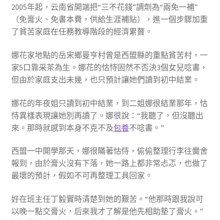
2005年起，云南省開端把“三不花錢”調劑為“兩免一補”
（免膏火、免書本費，供給生涯補貼），進一個步驟加重
了貧苦家庭在任務教導階段的經濟累贅。
娜花家地點的岳宋鄉曼亨村曾是西盟縣的重點貧苦村，一
家5口靠采茶為生。娜花的怙恃固然不否決3個女兒唸書，
但由於家庭支出未幾，也只預計讓她們讀到初中結業。
娜花的年夜姐只讀到初中結業，到二姐娜很結業那年，怙
恃異樣表現讓她別再讀了。娜很說：“我聽了，但沒聽出
來。那時就感到本身不克不及
包養
不唸書。”
西盟一中開學那天，娜很瞞著怙恃，偷偷整理行李往黌舍
報到，由於膏火沒有下落，她一路上都非常忐忑，也做了
最壞的預計，假如不可再整理工具回家。
好在班主任丁毅實時清楚到她的艱苦。“他那時跟我說可
以晚一點交膏火，后來我才了解是他先相助墊了膏火。”