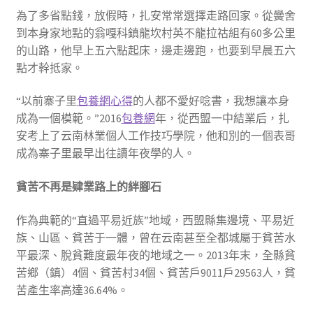
為了多省點錢，放假時，扎安常常選擇走路回家。從黌舍
到本身家地點的翁嘎科鎮龍坎村英不龍拉祜組有60多公里
的山路，他早上五六點起床，邊走邊跑，也要到早晨五六
點才幹抵家。
“以前寨子里
包養網心得
的人都不愛好唸書，我想讓本身
成為一個模範。”2016
包養網
年，從西盟一中結業后，扎
安考上了云南林業個人工作技巧學院，他和別的一個表哥
成為寨子里最早出往讀年夜學的人。
貧苦不再是肄業路上的絆腳石
作為典範的“直過平易近族”地域，西盟縣集邊境、平易近
族、山區、貧苦于一體，曾在云南甚至全都城屬于貧苦水
平最深、脫貧難度最年夜的地域之一。2013年末，全縣貧
苦鄉（鎮）4個、貧苦村34個、貧苦戶9011戶29563人，貧
苦產生率高達36.64%。