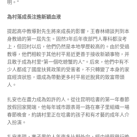
明。”
為村落成長注進新穎血液
提起高中教導對先生將來成長的影響，王春林總談判到本
身教過的第一屆先生。固然3年后年夜部門人專科都沒考
上，但回村以后，他們仍然是本地學歷較高的。由於受過
教導，他們相較于其他村平易近更善于接收新穎事物，并
且敢于成為村里“第一個吃螃蟹的人”。后來，他們中有不
少人都成了國度扶貧政策的受害者，不只轉變了本身的家
庭經濟狀態，還成為帶動更多村平易近脫貧的致富帶頭
人。
扎安也在盡力成為如許的人。從往昆明唸書的第一年春節
放假回家開端，他每年城市跟表哥一路在寨子里組織一場
春節晚會，約請村里正在唸書的孩子和有才藝的成年人介
入扮演。
扎安表現，寨子里的人年夜多比擬外向，經由過程舉行晚