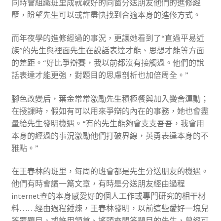
同時會組織班里成就較好的同窗分送朋友他們的進修經
歷，盼望先生可以或許盡快找到合適本身的進修方式。
而年夜學的進修經過的事況，更讓她看到了“直過平易近
族”的先生與裡面先生在說話表達才能、思想才能等方面
的差距。“好比爭辯賽，我以前都沒有接觸過。他們的說
話表達才能更強，對題目的思慮剖析也加倍周全。”
腳色改變后，葉金常常激勵先生積極餐與加入黌舍運動；
在授課時，假如有可以用來爭辯的內在的事務，她也會盡
量給先生發明機遇。“有的先生能夠會支支吾吾，我會用
本身的經過的事況激勵他們打破界線，英勇表達本身的不
雅點。”
在王春林的班里，每周的班會都是先生分送朋友的機遇。
他們有時會讀一篇文章，有時是分送朋友經由過程
internet查的本身感愛好的個人工作或專門研究的相干材
料……經由過程錘煉，王春林發明，以前這些愛好一塊兒
答覆題目，或許用頷首、搖頭來問答題目的先生，曾經可