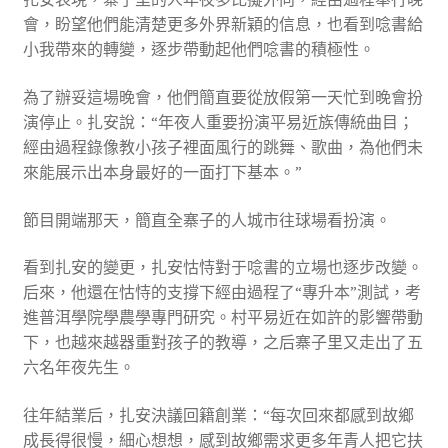
會，盼望他們能清楚更多外界新穎的信息，也看到唸書給
小我帶來的轉變，逐步帶動起他們唸書的積極性。
為了辦妥這場晚會，他們簡直要從放假第一天忙到晚會扮
演停止。扎安說：“年夜人重要扮演平易近族傳統曲目；
經由過程錄像教小孩子裡面風行的跳舞、歌曲，為他們未
來能展示出本身最好的一面打下基本。”
節目開端那天，簡直全寨子的人城市往球場看扮演。
看到扎安的變更，扎安怙恃對于唸書的立場也逐步改變。
后來，他還在怙恃的支撐下經由過程了“專升本”測試，考
進普洱學院學農學專門研究。村平易近在如許的影響帶動
下，也越來越器重對孩子的教導，之后寨子里又走出了五
六名年夜先生。
往年結業后，扎安決議回籍創業：“每次回來都感到故鄉
成長得很慢，細心想想，感到故鄉需求更多年青人把它扶