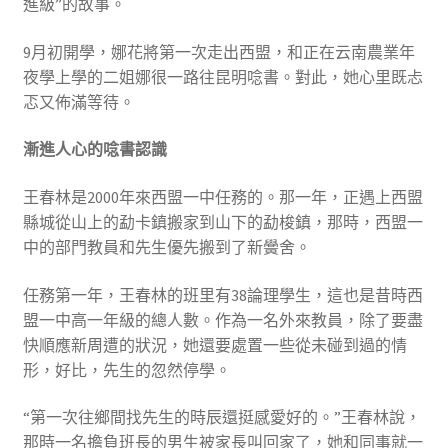
進級”的故事。
9月初開學，娜花將第一次走出西盟，和正在云南農業年
夜學上學的二姐娜很一路往昆明唸書。對此，她心里既忐
忑又佈滿等待。
漸進人心的唸書認識
王春林是2000年來西盟一中任務的。那一年，正遇上西盟
縣城從山上的勐卡鎮搬家到山下的勐梭鎮，那時，西盟一
中的部門教員和先生優先搬到了新黌舍。
任務第一年，王春林的班里有38論理學生，這也是昔時西
盟一中高一年級的總人數。作為一名外來教員，除了要盡
快順應新周遭的狀況，她還要處置一些從未碰到過的情
形，好比，先生的忽然停學。
“第一次往鄉間找先生的時辰還挺感愛好的。”王春林說，
那時一名擔負班長的男生被家長叫回家了，她和同事就一