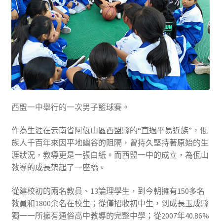
西盟一中舉行的一次男子籃球賽。
作為生涯在云南省阿佤山區西盟縣的“直過平易近族”，佤
族人千百年來因平地幽谷的阻隔，曾持久堅持著原始的生
涯狀況，教導更是一張白紙。而西盟一中的成立，為佤山
教導的成長架起了一座橋。
從建校初的兩名教員、13論理學生，到今朝擁有150多名
教員和1800余名在校生；從僅招收初中生，到成長玉成縣
獨一一所擁有通俗高中教導的完整中學；從2007年40.86%