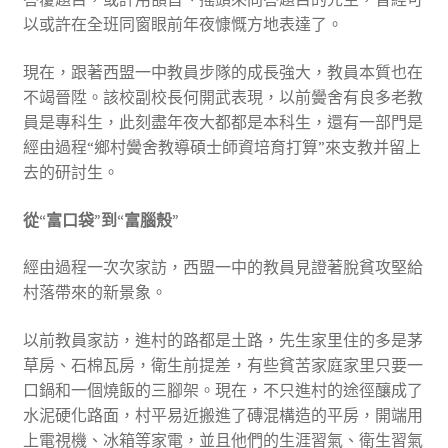
以或許在全班同窗眼前年夜慷慨方地表達了。
現在，跟著西盟一中教員步隊的成長強大，教員本質也在
不竭晉陞。該校副校長何開武表現，以前黌舍有良多老教
員是專科生，此刻盡年夜大都都是本科生，還有一部門是
經由過程“鄉村黌舍教導碩士師資培育打算”來支教并留上
去的研討生。
從“富口袋”到“富腦殼”
經由過程一次次家訪，西盟一中的教員見證著脫貧攻堅給
村落帶來的新景象。
以前教員家訪，進村的路都是土路，先生家里住的多是茅
草房、石棉瓦房，衛生前提差，有些貧苦家庭家里只要一
口鍋和一個燒飯的三腳架。現在，不只進村的途徑釀成了
水泥硬化路面，村平易近搬進了磚混構造的平房，開端用
上電視機、冰箱等家電，並且他們的生涯習氣、衛生習氣