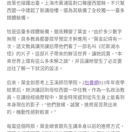
政策也接踵出臺。上海市黃浦區對口聲援西盟縣，不只幫
西盟一中建起了新講授樓，還為其裝備了全校獨一一臺多
媒體裝備。
恰是這臺多媒體裝備，徹底轉變了葉金。“由於多少數字
無限，良多教員都要提早預定才幹應用。”葉金記得有一
次，語文教員講完課后帶他們看了一部名叫《尼斯湖水
怪》的片子。這部片子帶來的鮮活世界，讓她詫異，“本
來世界上還有這么多未解之謎”，并且讓她發生了必定要
出往了解一下狀況的設法。
后來，葉金如愿考上玉溪師范學院。2
包養網
013年年夜學
結業后，她決議回到母校西盟一中任教。作為一名政治教
員，在講授經過歷程中，葉金時常感到從先生身上能看到
本身現在的影子，“他們敦樸、誠實，進修是苦熬出來
的，機動性絕對較差。”
每當這個時辰，葉金總會跟先生講本身以前的進修方式，