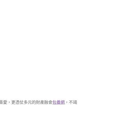
喜愛，更憑仗多元的財產融會
包養網
，不竭