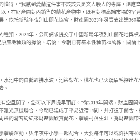
的懂得，“我感到愛蘭這件事不該該只是文人騷人的專屬，還應
是以，在財產園對內銷售的蘭花產物中，既有對標高端市場的罕見
，依托新縣年夜別山蘭花協會，財產園2023年發賣支出達360
的種類，2024年，公司請求提交了中國新縣年夜別山蘭花地輿
力度原產地種類的擇優、培優，今朝已有基本性種苗30萬株，國蘭
，水池中的白鵝輕拂水波，池邊梨花、桃花也已火燒眉毛探出花苞
去。
有空屋間了，您可以下周提早預訂。”從2019年開端，財產園
不雅光無機聯合，今朝已建成了平易近宿14間，并打造了蘭舍
周邊的游客紛紜來財產園欣賞蘭花、體驗村落生涯，為財產園帶
學體驗運動，與年夜中小學一起配合，大要每年可以或許招待400