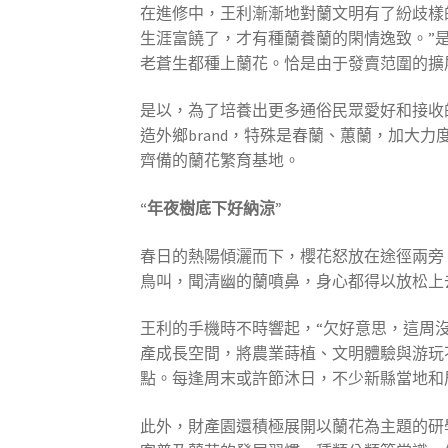
在進修中，王利漸漸地對蘭文明有了紛歧樣
生涯富饒了，才有種蘭養蘭的閑情逸致。”
老蒼生都種上蘭花。恰是由于發賣范圍的擴展
是以，為了培養出更多通俗民眾愛好和接收
造外鄉brand，特殊是春蘭、蕙蘭，加大
齊備的蘭花繁育基地。
“年夜樹底下好納涼”
春日的熱陽傾灑而下，櫻花怒放在途徑兩旁
鳥叫，聞清幽的蘭噴鼻，身心都得以放松上
王利的手機時不時響起，“欠好意思，這周沒
產成長空間，將農業蒔植、文明體驗與游玩
點。每逢周末或許節沐日，不少新縣當地和
此外，財產園還積極展開以蘭花為主題的研