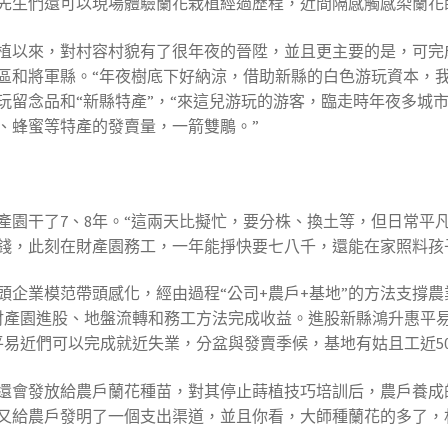
先生們還可以現場體驗蘭花栽植經過歷程，近間隔感觸感染蘭花
植以來，對村容村貌有了很年夜的晉陞，並且更主要的是，可完
區和將軍縣。“年夜樹底下好納涼，借助新縣的白色游玩資本，我
玩留念品和“新縣特產”，“來這兒游玩的游客，臨走時年夜多城
、蜂蜜等特產的發賣量，一箭雙鵰。”
產園干了7、8年。“這兩天比擬忙，要分株、換土等，但日常平
錢，此刻在財產園務工，一年能掙快要七八千，還能在家照料孩
龍頭企業模范帶頭感化，經由過程“公司+農戶+基地”的方法支撐
在財產園進股、地盤流轉和務工方法完成收益。進股新縣鴻升惠平
易近們可以完成就近失業，分盆與發賣季候，基地有姑且工近50人
還會發放給農戶蘭花種苗，對其停止蒔植技巧培訓后，農戶養成
又給農戶發明了一個支出渠道，並且你看，大師種蘭花的多了，