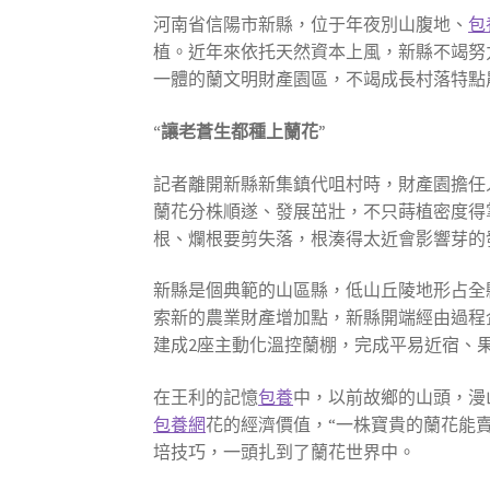
河南省信陽市新縣，位于年夜別山腹地、
包
植。近年來依托天然資本上風，新縣不竭努
一體的蘭文明財產園區，不竭成長村落特點
“讓老蒼生都種上蘭花”
記者離開新縣新集鎮代咀村時，財產園擔任
蘭花分株順遂、發展茁壯，不只蒔植密度得
根、爛根要剪失落，根湊得太近會影響芽的
新縣是個典範的山區縣，低山丘陵地形占全
索新的農業財產增加點，新縣開端經由過程企
建成2座主動化溫控蘭棚，完成平易近宿、
在王利的記憶
包養
中，以前故鄉的山頭，漫
包養網
花的經濟價值，“一株寶貴的蘭花能賣
培技巧，一頭扎到了蘭花世界中。