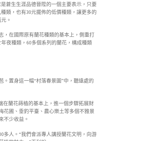
當是蒼生生涯品德晉陞的一個主要表示，只要
種類，也有30元擺佈的低價種類，讓更多的
萬元。
標志，在國際原有蘭花種類的基本上，側重打
七年夜種類，60多個系列的蘭花，構成種類
。置身這一幅“村落春景圖”中，聽遠處的
開端在蘭花蒔植的基本上，進一個步驟拓展財
、梅花圃、垂釣平臺、農心樂土等多個不雅景
來不少收益。
0多人。“我們會派專人講授蘭花文明，向游