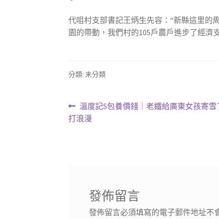
代咀村支部書記王炳生先容：“新縣這里的
園的帶動，我們村的105戶農戶進步了經濟
分類: 未分類
文
上
溫度記S包養價錢｜老鐵給廣東女孩寄雪
一
打浪漫
章
篇
導
文
章:
覽
發佈留言
發佈留言必須填寫的電子郵件地址不