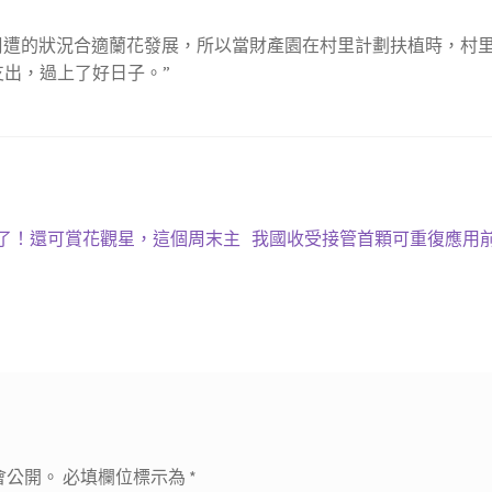
周遭的狀況合適蘭花發展，所以當財產園在村里計劃扶植時，村
支出，過上了好日子。”
下
了！還可賞花觀星，這個周末主
我國收受接管首顆可重復應用
一
篇
文
章:
會公開。
必填欄位標示為
*