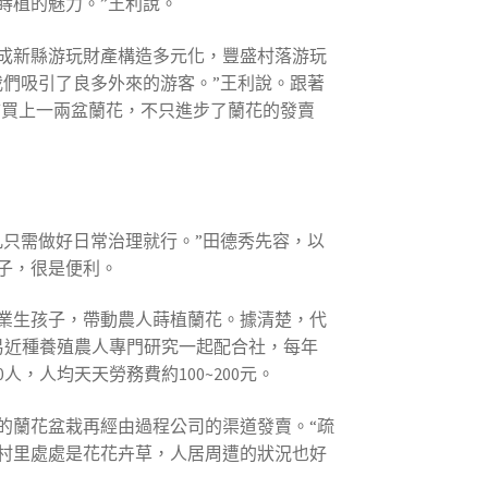
蒔植的魅力。”王利說。
成新縣游玩財產構造多元化，豐盛村落游玩
們吸引了良多外來的游客。”王利說。跟著
市買上一兩盆蘭花，不只進步了蘭花的發賣
凡只需做好日常治理就行。”田德秀先容，以
子，很是便利。
農業生孩子，帶動農人蒔植蘭花。據清楚，代
易近種養殖農人專門研究一起配合社，每年
，人均天天勞務費約100~200元。
的蘭花盆栽再經由過程公司的渠道發賣。“疏
村里處處是花花卉草，人居周遭的狀況也好