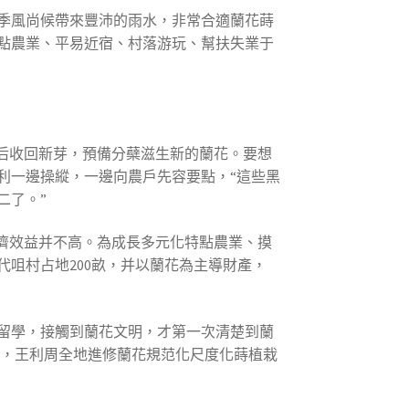
季風尚候帶來豐沛的雨水，非常合適蘭花蒔
點農業、平易近宿、村落游玩、幫扶失業于
后收回新芽，預備分蘗滋生新的蘭花。要想
利一邊操縱，一邊向農戶先容要點，“這些黑
二了。”
濟效益并不高。為成長多元化特點農業、摸
代咀村占地200畝，并以蘭花為主導財產，
留學，接觸到蘭花文明，才第一次清楚到蘭
開端，王利周全地進修蘭花規范化尺度化蒔植栽