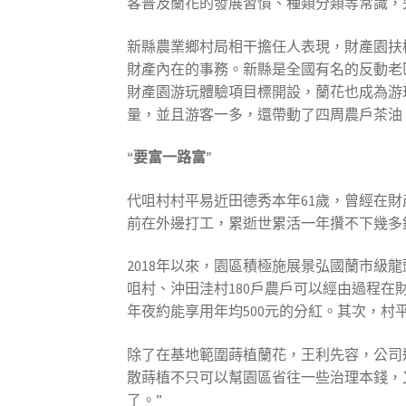
客普及蘭花的發展習慣、種類分類等常識，
新縣農業鄉村局相干擔任人表現，財產園扶
財產內在的事務。新縣是全國有名的反動老
財產園游玩體驗項目標開設，蘭花也成為游
量，並且游客一多，還帶動了四周農戶茶油
“要富一路富”
代咀村村平易近田德秀本年61歲，曾經在財
前在外邊打工，累逝世累活一年攢不下幾多
2018年以來，園區積極施展景弘國蘭市級
咀村、沖田洼村180戶農戶可以經由過程
年夜約能享用年均500元的分紅。其次，村平
除了在基地範圍蒔植蘭花，王利先容，公司
散蒔植不只可以幫園區省往一些治理本錢，
了。”