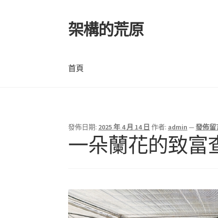
架構的荒原
跳
跳
至
至
導
主
覽
要
首頁
列
內
容
首頁
發佈日期:
2025 年 4 月 14 日
作者:
admin
—
發佈留
一朵蘭花的致富查