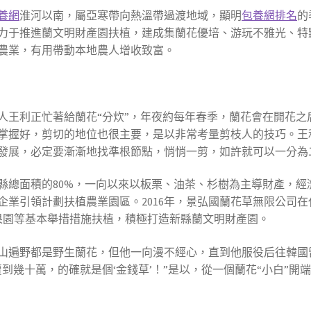
養網
淮河以南，屬亞寒帶向熱溫帶過渡地域，顯明
包養網排名
的
力于推進蘭文明財產園扶植，建成集蘭花優培、游玩不雅光、特
農業，有用帶動本地農人增收致富。
人王利正忙著給蘭花“分炊”，年夜約每年春季，蘭花會在開花之
掌握好，剪切的地位也很主要，是以非常考量剪枝人的技巧。王
發展，必定要漸漸地找準根節點，悄悄一剪，如許就可以一分為
縣總面積的80%，一向以來以板栗、油茶、杉樹為主導財產，經
業引領計劃扶植農業園區。2016年，景弘國蘭花草無限公司在
果園等基本舉措措施扶植，積極打造新縣蘭文明財產園。
山遍野都是野生蘭花，但他一向漫不經心，直到他服役后往韓國
到幾十萬，的確就是個‘金錢草’！”是以，從一個蘭花“小白”