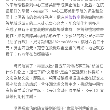
的李瑞環親身到中心工藝美術學院停止發動。此后，在院
長張仃的掌管、design下，中心工藝美術學院的師生和全
國十七個省市的美術任務者，還有
瑜伽教室
景德鎮陶瓷廠
等地域或單元的工人徒弟齊心合力，配合創作九個多月，
完成了具有汗青意義的首都機場壁畫群。在首都機場壁畫
創作、繪制團隊與稿酬情形表中，序號25的為范曾水墨畫
《屈子行吟》，尺寸鉅細為182cm×385cm，稿酬六百三十
元，獎金四百元。范曾在飛機場畫壁畫的時光、地址就落
實了：1979年在首都機場。
時光落實了，再需找出“曹雪芹列傳故事三篇”頒發在
什么刊物上，還需了解“文宏叔”是誰？查浩繁材料得知，
文宏為駱文宏，即駱文，親耳凝聽過毛澤東主席在延安文
藝座談會上的講話，曾任湖北省文聯主席、書記和中國作
家協會武漢分會主席，《長江文藝》原主編，《長江》文
藝叢刊創刊主編。
吳恩裕寫信給駱文提到的關于“曹雪芹列傳故事三