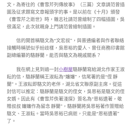
文，為寄往的《曹雪芹列傳故事》（三篇）文章請范曾插
圖及征求題寫文章報頭字的事。是以前在《十月》頒發
《曹雪芹之逝世》時，雜志社請范曾繪制了四幅插圖，吳
很滿足，此次就親身上門請范曾繪制插圖。
信的開首稱駱文為“文宏叔”，與普通編者與作者聯絡
接觸時稱號似乎紛歧樣，吳恩裕的愛人、曾任商務印書館
副總編纂的駱靜蘭，能否與駱文為親戚關系？
我在網上見到過一封
小樹屋
駱靜蘭寫給湖北作家王淑
耘的信，駱靜蘭稱王淑耘為“嬸嬸”，信尾署的是“侄 靜
蘭”。王淑耘即駱文的老伴，湖北省文聯原副主席。從這
封信可以推定：駱靜蘭是駱文的侄女，吳恩裕是駱文的侄
女婿。因此有《曹雪芹佚著淺探》簽名為“恩裕遺著，敬
贈叔叔 嬸嬸作為留念 靜蘭”，駱靜蘭將吳恩裕著作簽贈給
駱文、王淑耘。當時吳恩裕已病逝，只能是“恩裕遺著”
了。