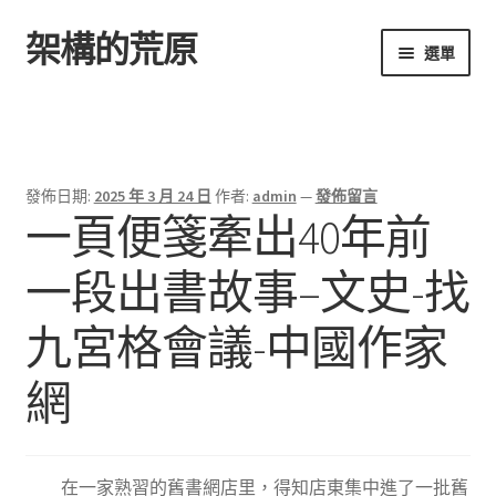
架構的荒原
跳
跳
選單
至
至
導
主
首頁
覽
要
列
內
容
發佈日期:
2025 年 3 月 24 日
作者:
admin
—
發佈留言
一頁便箋牽出40年前
一段出書故事–文史-找
九宮格會議-中國作家
網
在一家熟習的舊書網店里，得知店東集中進了一批舊