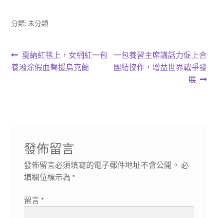
分類: 未分類
文
上
下
戛納紅毯上，女網紅一包
一包養習主席講話力促上合
一
一
養潑涂假血聲援烏克蘭
團結協作，增益世界戰爭發
章
篇
篇
展
導
文
文
章:
章:
覽
發佈留言
發佈留言必須填寫的電子郵件地址不會公開。
必
填欄位標示為
*
留言
*