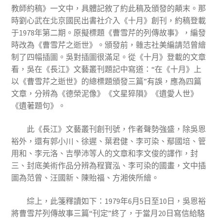
教師約稿》一文中，具體記敘了約此稿及頒發的顛末。那
時劉心武在北京國民出書社介入《十月》創刊，約稿登載
于1978年第二期。原擬標題《曹雪芹的列傳故事》，編發
時改為《曹雪芹之逝世》。頒發前，雜志社美編請范曾繪
制了四幅插圖。吳對插圖很滿足。從《十月》登載的文章
看，吳在《長江》文藝叢刊題記中寫道：“在《十月》上
以《曹雪芹之逝世》的總標題頒發三篇”有誤，應為四篇
文章，分辨為《德榮泥像》《文星猝隕》《遺愛人世》
《遺著題句》。
此《長江》文藝叢刊創刊號，作者聲勢強盛，除吳恩
裕外，還有郭小川、徐遲、葉君健、李可染、鄢國培、管
用和、李元洛、吉學沛等人的文章和李文俊的譯作，封
三、封底美術作品分辨為程寶泓、李可染的國畫，文中插
圖為范曾、汪國新、陳貽福、方湘俠所繪。
綜上，此箋釋讀如下：1979年6月5日至10日，吳恩裕
將曹雪芹列傳故事三篇“刊定”終了，于當月20日寫信給駱