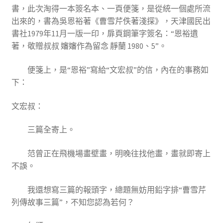
書，此次淘得一本簽名本、一頁便箋，是從統一個處所流
出來的，書為吳恩裕著《曹雪芹佚著淺探》，天津國民出
書社1979年11月一版一印，扉頁鋼筆字簽名：“恩裕遺
著，敬贈叔叔 嬸嬸作為留念 靜蘭 1980、5”。
便箋上，是“恩裕”寫給“文宏叔”的信，內在的事務如
下：
文宏叔：
三篇全寄上。
范曾正在飛機場畫壁畫，明晚往找他畫，畫就即寄上
不誤。
我還想寫三篇的報頭字，總題無妨用鉛字排“曹雪芹
列傳故事三篇”，不知您認為若何？