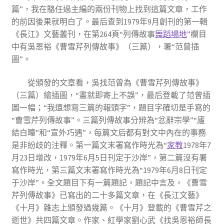
篇”，我在駱任過主編的兩份刊物上找到這篇文章，工作
的前因後果就明白了。最后查到1979年9月創刊的第一輯
《長江》文藝叢刊，在第264頁“列傳故事
舞蹈場地
”欄目
中有吳恩裕《曹雪芹列傳故事》（三篇），署“范曾插
圖”。
從頒發的文章看，吳找范曾為《曹雪芹列傳故事》
（三篇）繪插圖，“畫就即寄上不誤”，最后登載了范曾插
圖一幅；“我還想寫三篇的報頭字”，題目字確切是手寫的
“曹雪芹列傳故事”。三篇列傳故事分辨為“忿辭宗學”“廬
結白疃”和“宣外巧遇”，每篇文后都有對文中內在的事務
是非紛歧的注釋。第一篇文末署寫作時光為“
家教
1978年7
月23日增改，1979年6月5日刊定于沙岸”，第二篇沒有署
寫作時光，第三篇文末署寫作時光為“1979年6月8日刊定
于沙岸”。全文題目下有一篇題記，題記中言及，《曹雪
芹列傳故事》已寫出的二十多篇文章，在《長江文藝》
《十月》雜志上頒發過幾篇。《十月》登載的《曹雪芹之
逝世》共四篇文章。作家、紅學家劉心武《找吳恩裕師長