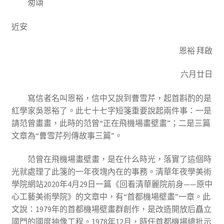
匆頌
近安
恩裕 拜啟
六月廿日
寫信者名叫恩裕，信中又說到曹雪芹，起首斟酌的是
紅學家吳恩裕了。此七十七字短箋重要說起兩件事：一是
請范曾畫畫，此時的范曾“正在飛機場畫壁畫”；二是三篇
文章為“曹雪芹列傳故事三篇”。
范曾在飛機場畫壁畫，是在什么時光，落實了這個時
光就處理了此箋的一年夜塊內在的事務。清華年夜學美術
學院網站2020年4月29日一篇《回看清華麗院前身——原中
心工藝美術學院》的文章中，有“首都機場壁畫”一章。此
文說：1979年的首都機場壁畫群創作，是改造開放后矗立
國門的國度抽像工程。1978年12月，時任首都機場總批示