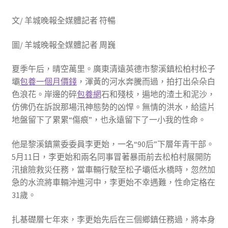
文/ 羊城晚報全媒體記者 符暢
圖/ 羊城晚報全媒體記者 周巍
夏季午后，晴空萬里。廣東清遠英德市黎溪鎮松柏村松子
壩
包養一個月價錢
，渾黃的河水奔騰而過，拍打出朵朵白
色浪花。岸邊的碎
包養網
石和殘枝，遍地的渣土和泥沙，
仿佛仍在訴說那場汛神態勢的凶悍。無情的洪水，給這片
地盤留下了累累“傷痕”，也永遠留下了一小我的性命。
他是黎溪鎮黨委委員李更始，一名“90后”下層年青干部。
5月11日，李更始和兩名同事冒著暴雨前去松柏村展開防
汛搶險救災任務，當車輛行駛至松子壩低水橋時，忽然加
急的水流將車輛沖進河中，李更始不幸遇難，性命定格在
31歲。
扎基礎層七年來，李更始先后在三個鄉鎮任務過，將本身