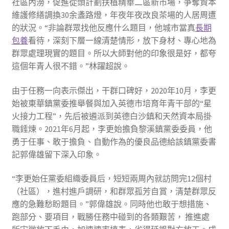
社區內澇，促進從頭計劃扶植精華二區新市場，爭奪資本
維護修繕調換30余盞路燈，年夜年夜改良茶場的人居周遭
的狀況。“非論群眾找他反應什么題目，他城市當真
長期
包養
看待，深刻下層一線清楚情形，放下身材、專心地為
群眾處理現實的題目。所以大師對他的印象很是好，都夸
這個年青人很不錯。”林躍超說。
由于任務一向表示傑出，干群口碑好，2020年10月，李更
始被東華鎮黨委推舉餐與加入英德市培育年青干部的“星
火接力工程”，先后被遴派到英德白沙鎮和天然資本局掛
職錘煉。2021年6月起，李更始擔負黎溪鎮黨委委員，他
勇于任事、敢于擔負、自動作為的優良品德給該鎮黨委書
記郭偉雄留下深入印象。
“李更始任黨委組織委員后，短短兩周內就訪問完12個村
（社區），進村進戶調研，和群眾孤芳自賞，清楚群眾反
應的急難愁盼題目。”郭偉雄說。同時他也敢于想措施、
跑部分、要項目，戰勝任務中碰到的各類艱苦， 推進處