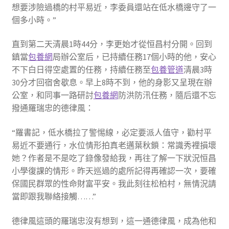
想要涉險過橋的村平易近，李委員還站在低水橋邊守了一
個多小時。”
直到第二天清晨1時44分，李更始才從恒昌村分開。回到
鎮當
包養網
局辦公室后，已持續任務17個小時的他，安心
不下白日得空處置的任務，持續任務至
包養管道
清晨3時
30分才回宿舍歇息。早上8時不到，他的身影又呈現在辦
公室，和同事一路研討
包養網
防洪防汛任務，隨后還不忘
撥通羅瑞忠的德律風：
“羅書記，低水橋拉了警惕線，必定要派人值守，勸村平
易近不要通行，水位情形拍真老邁葉秋鎖：常識秀裡損壞
她？作者是不是吃了錄像發給我，再往了解一下狀況恒昌
小學復課的情形。昨天巡過的處所記得再確認一次，要確
保國民群眾的性命財富平安。我此刻往松柏村，無情況請
當即跟我聯絡接觸……”
德律風這頭的羅瑞忠沒有想到，這一通德律風，成為他和