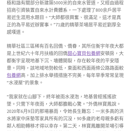
極和諧有關部分新建築5000米的自來水管道，又經由過程
招商引資裝置自來水計費體系，一下處理了800余戶居平
易近生涯用水題目。“大師都很興奮、很滿足，這才是真
正的為平易近辦實事。”71歲的精華茶場居平易近劉厚全
感嘆道。
精華社區三區稀有百名回僑、僑眷，其所住衡宇年夜大都
是上世紀六十年月扶植的回僑
甜心寶貝包養網
安頓房，大
都衡宇呈現地基下沉、墻體開裂，存在較年夜的平安隱
患。同時，該地域地勢較低，東面和西面兩條公路路面較
包養網
高，加上排水舉措措施不完美，每年旱季常常呈現
“水浸屋”的景象。
“我家就在山腳下，終年被雨水浸泡，地基曾經搖搖欲
墜。只需下年夜雨，大師都膽戰心驚。”外僑林寶鳳說。
2020年6月9日的那場暴雨，令她長生難忘：一米多高的洪
水將家中床墊等家具所有的沉沒，90多歲的老母親多虧有
鄰人相助轉移才得以幸存。第二天，林寶鳳離開茶場引導