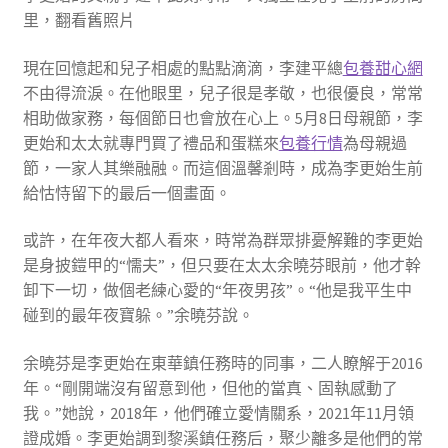
里，翻看舊照片
現在回憶起和兒子相處的點點滴滴，李建平總
包養甜心網
不由得流淚。在他眼里，兒子很是孝敬，也很優良，常常
相助做家務，每個節日也會放在心上。5月8日母親節，李
更始和太太就專門買了禮品和蛋糕來
包養行情
為母親過
節，一家人其樂融融。而這個溫馨剎時，成為李更始生前
給怙恃留下的最后一個畫面。
或許，在年夜大都人看來，時常為群眾排憂解難的李更始
是身披鎧甲的“懦夫”，但只要在太太余曉芬眼前，他才幹
卸下一切，做個老練心愛的“年夜男孩”。“他是我平生中
碰到的最年夜寶躲。”余曉芬說。
余曉芬是李更始在東華鎮任務時的同事，二人瞭解于2016
年。“剛開端沒有留意到他，但他的當真、固執感動了
我。”她說，2018年，他們確立愛情關系，2021年11月領
證成婚。李更始調到黎溪鎮任務后，聚少離多是他們的常