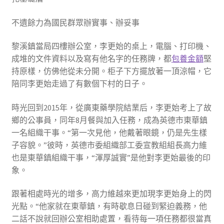
不遺餘力為國民群眾辦實事、辦妥事
黎溪鎮當局四樓辦公室，李更始的桌上，電腦、打印機、
成堆的文件資料以及寫有他名字的任務牌，都
包養金額
堅
持原樣，仿佛他從未分開。柜子下方擺放著一頂涼帽，它
陪同李更始走過了有數個下村的日子。
時光回到2015年，從廣東藥學院結業后，李更始考上了故
鄉的公事員，同年8月餐與加入任務，成為英德市東華鎮
一名組織干事。“第一次見他，他戴著眼鏡，仍是先生樣
子容貌。”彼時，英德市委組織部工委宣教組組長高力維
也是東華鎮組織干事，“渾厚誠實”是他對李更始最後的印
象。
跟著相處時光的增多，高力維越來更加現李更始身上的閃
光點。“他家就在東華鎮，有時歇息日碰到緊迫義務，他
二話不說就回辦公室相助處置，看待每一項任務都很當真