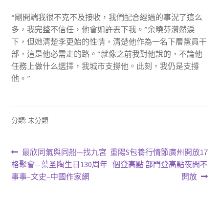
“剛開端我很不克不及接收，我們配合經過的事況了這么
多，我完整不信任，他會如許丟下我。”余曉芬潸然淚
下，但她清楚李更始的性情，清楚他作為一名下層黨員干
部，這是他必需走的路。“就像之前我對他說的，不論他
任務上做什么選擇，我城市支撐他。此刻，我仍是支撐
他。”
分類: 未分類
文
上
下
最欣同氣與同船—找九宮
重陽S包養行情節廣州開放17
一
一
格聚會—葉圣陶生日130周年
個登高點 部門登高點夜間不
章
篇
篇
事事–文史–中國作家網
開放
導
文
文
章:
章:
覽