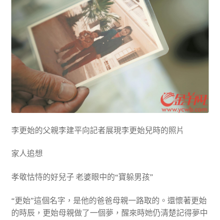
李更始的父親李建平向記者展現李更始兒時的照片
家人追想
孝敬怙恃的好兒子 老婆眼中的“寶躲男孩”
“更始”這個名字，是他的爸爸母親一路取的。還懷著更始
的時辰，更始母親做了一個夢，醒來時她仍清楚記得夢中