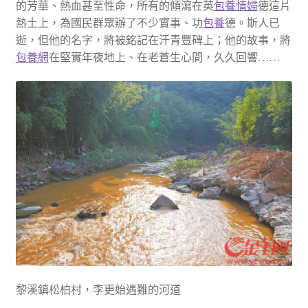
的芳華、熱血甚至性命，所有的傾瀉在英
包養情婦
德這片
熱土上，為國民群眾辦了不少實事、功
包養
德。斯人已
逝，但他的名字，將被銘記在汗青豐碑上；他的故事，將
包養網
在堅實年夜地上、在老蒼生心間，久久回響……
黎溪鎮松柏村，李更始遇難的河道