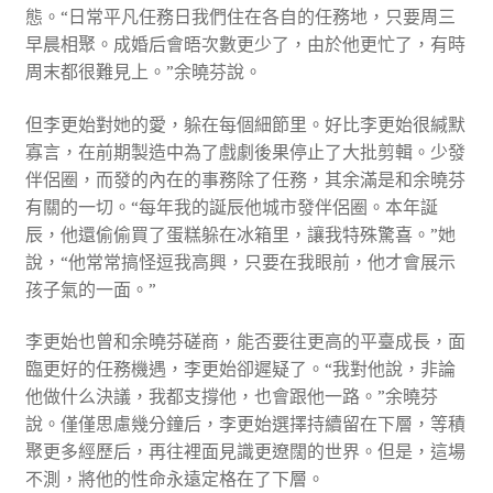
態。“日常平凡任務日我們住在各自的任務地，只要周三
早晨相聚。成婚后會晤次數更少了，由於他更忙了，有時
周末都很難見上。”余曉芬說。
但李更始對她的愛，躲在每個細節里。好比李更始很緘默
寡言，在前期製造中為了戲劇後果停止了大批剪輯。少發
伴侶圈，而發的內在的事務除了任務，其余滿是和余曉芬
有關的一切。“每年我的誕辰他城市發伴侶圈。本年誕
辰，他還偷偷買了蛋糕躲在冰箱里，讓我特殊驚喜。”她
說，“他常常搞怪逗我高興，只要在我眼前，他才會展示
孩子氣的一面。”
李更始也曾和余曉芬磋商，能否要往更高的平臺成長，面
臨更好的任務機遇，李更始卻遲疑了。“我對他說，非論
他做什么決議，我都支撐他，也會跟他一路。”余曉芬
說。僅僅思慮幾分鐘后，李更始選擇持續留在下層，等積
聚更多經歷后，再往裡面見識更遼闊的世界。但是，這場
不測，將他的性命永遠定格在了下層。