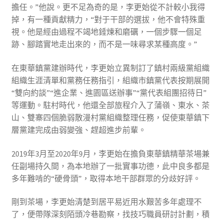
擔任。”他說。更不足為奇的是，李更始從不計較小我得
掉，有一種貢獻精力，“對于干部的選拔，他不會特殊重
視。他是經由過程不竭地錘煉和磨礪，一個步驟一個足
跡、腳踏實地走出來的，而不是一味尋求某種高度。”
在東華鎮黨建辦時代，李更始立異制訂了鎮村兩級黨組織
組織生涯清單和黨務任務指引，組織市鎮黨代表按期展開
“雙向約談”“進企業、進園區送辦事”“黨代表組團招待日”
等運動。駐村時代，他還全部旅程介入了蒲嶺、東水、茶
山、雙寨四個脆弱散漫村黨組織整理任務，促使東華鎮下
層黨建完成由弱變強、趕超進步前輩。
2019年3月至2020年9月，李更始在擔負東華鎮精華茶場兼
任副場持久間，為本地辦了一批實事功德，此中良多都是
多年難啃的“硬骨頭”，取得本地干部群眾的分歧好評。
剛到茶場，李更始清楚到居平易近用水艱苦多年處理不
了，便帶隊深刻陌頭冷巷勘察，找技巧職員研討計劃，積