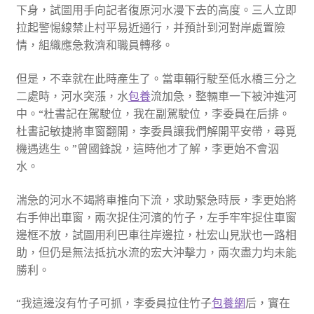
下身，試圖用手向記者復原河水漫下去的高度。三人立即
拉起警惕線禁止村平易近通行，并預計到河對岸處置險
情，組織應急救濟和職員轉移。
但是，不幸就在此時產生了。當車輛行駛至低水橋三分之
二處時，河水突漲，水
包養
流加急，整輛車一下被沖進河
中。“杜書記在駕駛位，我在副駕駛位，李委員在后排。
杜書記敏捷將車窗翻開，李委員讓我們解開平安帶，尋覓
機遇逃生。”曾國鋒說，這時他才了解，李更始不會泅
水。
湍急的河水不竭將車推向下流，求助緊急時辰，李更始將
右手伸出車窗，兩次捉住河濱的竹子，左手牢牢捉住車窗
邊框不放，試圖用利巴車往岸邊拉，杜宏山見狀也一路相
助，但仍是無法抵抗水流的宏大沖擊力，兩次盡力均未能
勝利。
“我這邊沒有竹子可抓，李委員拉住竹子
包養網
后，實在