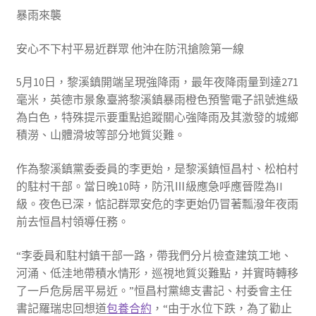
暴雨來襲
安心不下村平易近群眾 他沖在防汛搶險第一線
5月10日，黎溪鎮開端呈現強降雨，最年夜降雨量到達271
毫米，英德市景象臺將黎溪鎮暴雨橙色預警電子訊號進級
為白色，特殊提示要重點追蹤關心強降雨及其激發的城鄉
積澇、山體滑坡等部分地質災難。
作為黎溪鎮黨委委員的李更始，是黎溪鎮恒昌村、松柏村
的駐村干部。當日晚10時，防汛Ⅲ級應急呼應晉陞為II
級。夜色已深，惦記群眾安危的李更始仍冒著瓢潑年夜雨
前去恒昌村領導任務。
“李委員和駐村鎮干部一路，帶我們分片檢查建筑工地、
河涌、低洼地帶積水情形，巡視地質災難點，并實時轉移
了一戶危房居平易近。”恒昌村黨總支書記、村委會主任
書記羅瑞忠回想道
包養合約
，“由于水位下跌，為了勸止