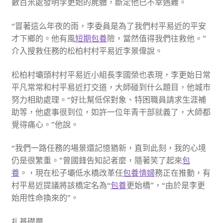
數百米處發明李更始的屍體，斷定他已不幸遇難。
“冒著這么年夜的雨，李委員是為了我們村平易近的平安
才下鄉的。他有風
短期包養
險，當然值得我們往救他。”
介入搜救任務的松柏村村平易近李景偉說。
松柏村壩頭村村平易近小組長李國榮也表現，李更始日常
平凡常常和村平易近打交道，大師碰到什么題目，他城市
努力相助處理。“好比幫低保對象、特困職員請求生涯補
助等，他處事很到位，如許一位年青干部就義了，大師都
覺得痛心。”他說。
“我們一路任務的場景還記憶猶新，直到此刻，我的心境
仍是很繁重。”曾國鋒告知記者麼，隨著笑了起來
包
養
。，現在松子壩低水橋改革任
包養情婦
務正在推動，有
村平易近提議將該橋定名為“
包養
更始橋”，“由於是李更
始用性命換來的”。
扎基礎層