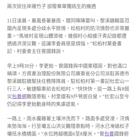
兩次捉住岸邊竹子 卻廢棄單獨逃生的機遇
11日凌晨，暴風卷著暴雨，隨同陣陣雷叫，黎溪鎮轄區范
圍內呈現多處分歧水平險情，松柏村的防汛情勢也非常嚴
重。“馬坡村呈現山體滑坡，幾個村小組據汗青記錄都遭
遇過洪澇災難，這讓李委員很是煩惱。”松柏村黨委書
記、村委會主任曾國鋒說。
早上9時30分，李更始、曾國鋒與中國東穩固，對他滿口
稱頌。方資產治理股份無限公司廣東省分公司派駐英德市
黎溪鎮駐鎮幫扶任務隊隊員、駐松柏村第一書記杜宏山一
行三人，敏捷驅車前去松柏村。“快快快，這一路上有8個
災
包養網
難隱患點，村里還有9戶煢居白叟。”杜宏山至今
仍記得李更始動身時的焦慮語氣。
一路上，雨水攙雜著土壤沖洗而下，路面多處受浸，汛情
來勢洶洶。行至壩五山洪災難隱患點時，河水已淹過松子
壩低水橋橋面。“水位跨越橋面6至8厘米。”曾
包養
國鋒俯