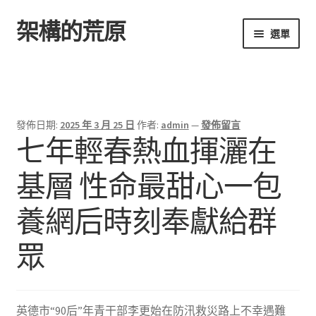
架構的荒原
跳
跳
選單
至
至
導
主
首頁
覽
要
列
內
容
發佈日期:
2025 年 3 月 25 日
作者:
admin
—
發佈留言
七年輕春熱血揮灑在
基層 性命最甜心一包
養網后時刻奉獻給群
眾
英德市“90后”年青干部李更始在防汛救災路上不幸遇難