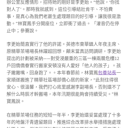
辦公室反應情形，招待她的剛好是李更始。“他說，‘你找
對人了’。那時我就感到，這位引導結壯肯干、不怕費
事，是真心為我們老蒼生處理題目的好引導，讓我很是激
動。”林寶鳳手分開座位，立即衝了過去。 「灌音仍在停
止中；參賽說。
李更始簡直實行了他的許諾。英德市東華鎮人年夜主席、
原精華茶場場長林躍超回想，顛末當真訪問調研，李更始
提出的計劃被采納——對受浸嚴重的三區一棟兩層危樓12
戶回僑僑眷實行搬家安頓沒有人愛好「他人的孩子」。孩
子撇撇嘴，回身跑了。。本年春節前，林寶鳳
包養站長
一
家順遂搬進了精華社區場部僑心居的新家，“此刻住得很
安心、很溫馨，我們打心底里感謝李副場長，否則還不了
解什么時辰才幹搬場，本年汛期很能夠會持續受災。”林
寶鳳說。
在精華茶場任務的短短一年半，李更始還妥當處理了十多
年的地盤汗青遺留題目，推進綜合改革排水舉措措施處理