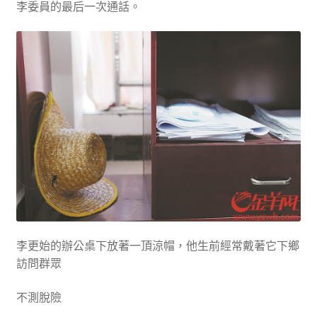
李委員的最后一次通話。
李更始的辦公桌下放著一頂涼帽，他生前經常戴著它下鄉
訪問群眾
不測脫險