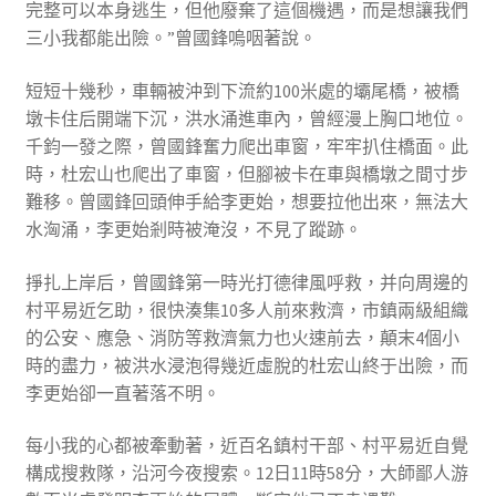
完整可以本身逃生，但他廢棄了這個機遇，而是想讓我們
三小我都能出險。”曾國鋒嗚咽著說。
短短十幾秒，車輛被沖到下流約100米處的壩尾橋，被橋
墩卡住后開端下沉，洪水涌進車內，曾經漫上胸口地位。
千鈞一發之際，曾國鋒奮力爬出車窗，牢牢扒住橋面。此
時，杜宏山也爬出了車窗，但腳被卡在車與橋墩之間寸步
難移。曾國鋒回頭伸手給李更始，想要拉他出來，無法大
水洶涌，李更始剎時被淹沒，不見了蹤跡。
掙扎上岸后，曾國鋒第一時光打德律風呼救，并向周邊的
村平易近乞助，很快湊集10多人前來救濟，市鎮兩級組織
的公安、應急、消防等救濟氣力也火速前去，顛末4個小
時的盡力，被洪水浸泡得幾近虛脫的杜宏山終于出險，而
李更始卻一直著落不明。
每小我的心都被牽動著，近百名鎮村干部、村平易近自覺
構成搜救隊，沿河今夜搜索。12日11時58分，大師鄙人游