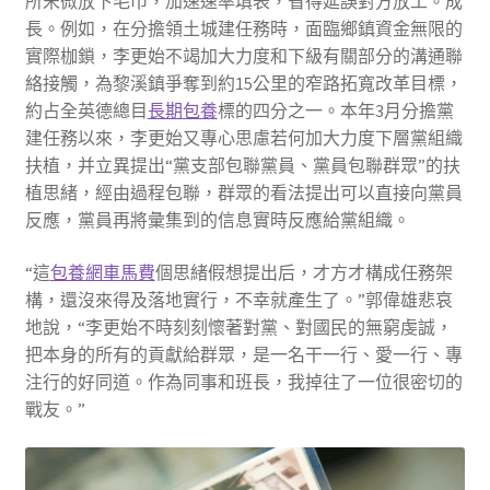
所宋微放下毛巾，加速速率填表，省得延誤對方放工。成
長。例如，在分擔領土城建任務時，面臨鄉鎮資金無限的
實際枷鎖，李更始不竭加大力度和下級有關部分的溝通聯
絡接觸，為黎溪鎮爭奪到約15公里的窄路拓寬改革目標，
約占全英德總目
長期包養
標的四分之一。本年3月分擔黨
建任務以來，李更始又專心思慮若何加大力度下層黨組織
扶植，并立異提出“黨支部包聯黨員、黨員包聯群眾”的扶
植思緒，經由過程包聯，群眾的看法提出可以直接向黨員
反應，黨員再將彙集到的信息實時反應給黨組織。
“這
包養網車馬費
個思緒假想提出后，才方才構成任務架
構，還沒來得及落地實行，不幸就產生了。”郭偉雄悲哀
地說，“李更始不時刻刻懷著對黨、對國民的無窮虔誠，
把本身的所有的貢獻給群眾，是一名干一行、愛一行、專
注行的好同道。作為同事和班長，我掉往了一位很密切的
戰友。”