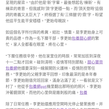
呈現的屋梁。“由於他是‘新’字輩，最後想起名‘棟新’，有
棟梁的寄意，但我感到‘頂’字更穩一點，而‘頂天登時’這個
詞的寄義又太巨大了，終極選了有‘三條腿’的‘鼎’字，盼望
他這平生能平安穩穩。”更始母親說。
如這個名字所付與的希冀，結壯、慎重，是李更始身上可
貴的品德。作為一名下層干部，李更始
包養甜心網
的繁
忙，家人全都看在眼里，疼在心里。
“下層任務很辛勞，他在家里住的時辰，常常加班到深夜
十一二點才回來。碰到清明、疫情等特別節點，
甜心寶貝
包養網
他還要深刻一線展開防火護林、疫情防控等任
務。”李更始的父親李建平回想，印象最深的是本年春
節，李更始剛值完班回家，滿身沾滿了泥，一看就是又下
村了。他從手
包養網ppt
機里翻出那時拍的照片，李更始
沖著鏡頭笑，而他的心里倒是錐刺般的痛。
包養
除了日常任務，李更始還應用空閑時光停止營業進修，并