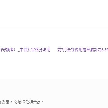
下
青山守護者）_中找九宮格分送朋
前7月全社會用電量累計超5.
一
篇
文
章:
會公開。
必填欄位標示為
*