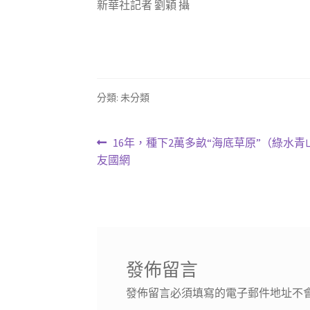
新華社記者 劉穎 攝
分類: 未分類
文
上
16年，種下2萬多畝“海底草原”（綠水
一
友國網
章
篇
導
文
章:
覽
發佈留言
發佈留言必須填寫的電子郵件地址不