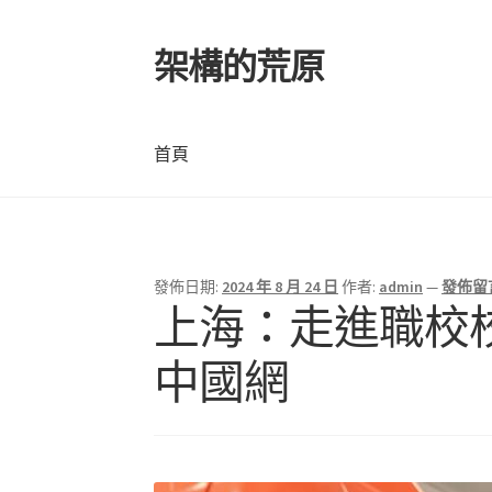
架構的荒原
跳
跳
至
至
導
主
覽
要
首頁
列
內
容
首頁
發佈日期:
2024 年 8 月 24 日
作者:
admin
—
發佈留
上海：走進職校校
中國網