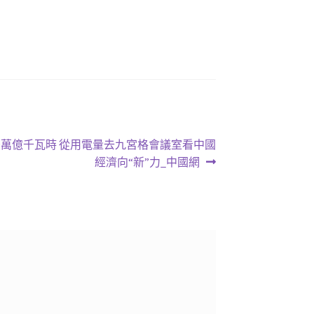
59萬億千瓦時 從用電量去九宮格會議室看中國
經濟向“新”力_中國網