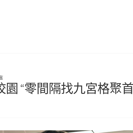
言
園 “零間隔找九宮格聚首