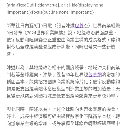
[aria-fixedOldHidden=true],.ariaHide{display:none
!important;}:focus{outline:none !important;}
新華社日內瓦9月9日電（記者陳斌
包養
杰）世界商業組織
9日發布《2024世界商業陳述》說，地緣政治局面嚴重、
數字反動和睦候變更正重塑由商業主導的成長格式，能夠
對今后全球經濟融會組成新挑釁，同時也帶來一些新機
會。
陳述以為，與地緣政治相干的國度競爭、地域沖突和商業
制裁等全球趨向，沖擊了曩昔30年世界經
包養網
濟增加的
穩固基本，能夠招致國際商業系統碎片化；數字反動能夠
拖累低支出經濟體休息密集型制造業主導的增加遠景；天
氣變更能夠對列國特殊是低支出經濟體帶來更年夜沖擊。
與此同時，陳述以為，上述全球趨向也帶來響應的機會。
好比，成長中經濟體可經由過程數字化下降商業本錢，轉
向辦事業主導的增加，或許掌握全球綠色轉型經過歷程中