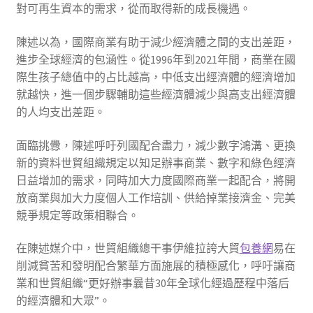
對可再生資本的需求，從而取得新的成長機遇。
陳述以為，國際商業有助于減少經濟體之間的支出差距，
進步全球經濟的包涵性。從1996年到2021年間，商業在國
際生孩子總值中的占比越高，中低支出經濟體的經濟增加
就越快，進一個步驟輔助這些經濟體減少與高支出經濟體
的人均支出差距。
面臨挑釁，陳述呼吁列國配合盡力，減少數字鴻溝、更換
新的資料世貿組織規定以知足辦事商業、數字和綠色經濟
日益增加的需求，同時加大力度國際商業一起配合，將開
放商業與加大力度個人工作培訓、供給掉業接濟金、完美
競爭規定等政策相聯合。
在陳述媒介中，世貿組織總干事伊維拉誇大貿
包養網
易在
削減貧苦和發明配合繁華方面施展的積極感化，呼吁讓商
業和世貿組織“更好辦事曩昔30年全球化經過歷程中落后
的經濟體和大眾”。