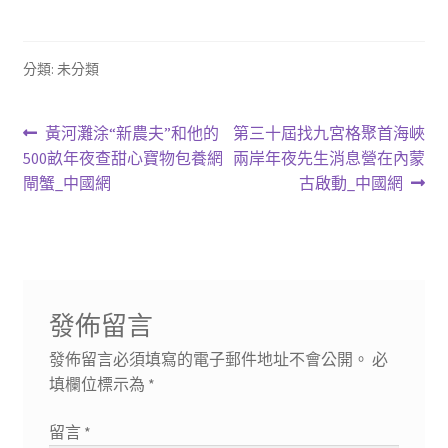
分類: 未分類
文
上
下
黃河灘涂“新農夫”和他的
第三十屆找九宮格聚首海峽
一
一
500畝年夜查甜心寶物包養網
兩岸年夜先生消息營在內蒙
章
篇
篇
閘蟹_中國網
古啟動_中國網
導
文
文
章:
章:
覽
發佈留言
發佈留言必須填寫的電子郵件地址不會公開。
必
填欄位標示為
*
留言
*