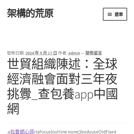
架構的荒原
跳
跳
選單
至
至
導
主
首頁
覽
要
列
內
容
發佈日期:
2024 年 9 月 17 日
作者:
admin
—
發佈留言
世貿組織陳述：全球
經濟融會面對三年夜
挑釁_查包養app中國
網
.a
包養網心得
riafocus{outline:none;}body.useOldFixed