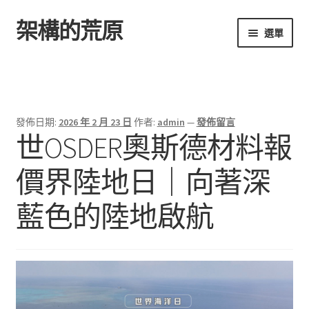
架構的荒原
跳
跳
選單
至
至
導
主
首頁
覽
要
列
內
容
發佈日期:
2026 年 2 月 23 日
作者:
admin
—
發佈留言
世OSDER奧斯德材料報
價界陸地日｜向著深
藍色的陸地啟航