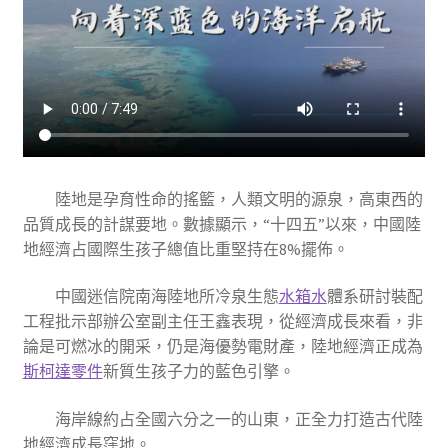
陸地是孕育性命的搖籃，人類文明的源泉，高東西的
品質成長的計謀要地。數據顯示，“十四五”以來，中國陸
地經濟占國際生孩子總值比重堅持在8%擺佈。
中國迷信院南海陸地所冷泉生態
水箱水
體系研討裝配
工程批示部辦公室副主任王鑫表現，從經濟成長來看，非
論是可燃冰的開采，仍是海優勢電財產，陸地經濟正成為
斯柯達零件
新質生孩子力的藍色引擎。
海岸線約占全國六分之一的山東，正全力打造古代陸
地經濟成長窪地。