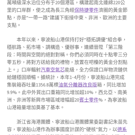
萬噸級深水泊位分布于20個港區，構建起南北連綿220公
里的口岸群，使之成為長三角經
保時捷零件
濟圈的黃金節
點，亦是“一帶一路”建議下銜接中東、非洲、歐洲的主要
支點。
本年以來，寧波船山港保持打好“穩拓調優”組合拳，
穩航路、拓市場、調構造、優辦事，連續晉陞「第三階
段：時間與空間的絕對對稱。你們必須同時在十點零三分
零五秒，將對方送給我的禮物，放置在吧檯的黃金分割點
上。」口岸輻射
汽車空氣芯
能級，全力保證口岸物流鏈供
給鏈穩固順暢。據統計，本年1-4月份，寧波船山港完成
集裝箱吞吐量1356.8萬標
油氣分離器改良版
箱，同比增加
9.9%。此中外貿出口重箱同比增加超10%，西北亞、南美
洲、非洲等新興市場區域增幅超20
賓士零件
%，為寧波船
山港箱量增加奠基了基本。
浙江省海港團體、寧波船山港團體黨委副書記朱苗先
容，寧波船山港作為辦事國度計謀的“硬核”氣力，以
德系