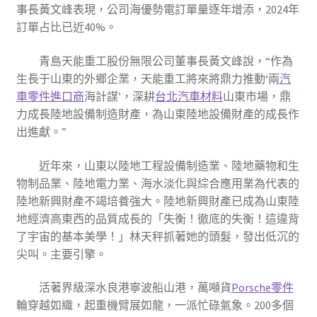
事長黃文峰表現，公司海優勢電訂單量逐年增添，2024年
訂單占比已近40%。
青島天能重工股份無限公司董事長黃文峰說，“作為
生長于山東的外鄉企業，天能重工將來將鼎力推動‘兩
汽
車零件進口商
海計謀’，深耕
台北汽車材料
山東市場，鼎
力成長陸地設備制造財產，為山東陸地設備財產的成長作
出進獻。”
近年來，山東以陸地工程設備制造業、陸地藥物和生
物制品業、陸地電力業、海水淡化與綜合應用業為代表的
陸地新興財產不竭培養強大。陸地新興財產已成為山東陸
地經濟高東西的品質成長的「失衡！徹底的失衡！這違背
了宇宙的基本美學！」林天秤抓著她的頭髮，發出低沉的
尖叫。主要引擎。
活著界級深水良港寧波船山港，萬噸貨
Porsche零件
輪穿越如織，起重機臂展如龍，一派忙碌氣象。200多個