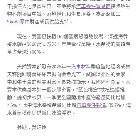
干擔任人池良杰先容，基地將承
汽車零件貿易商
接陸地生
物科創項目中試、落地孵化和生長培養，為高深加工
Skoda零件
財產成長供給支持。
現在，我國已扶植169個國度級陸地牧場，深近海養
殖水體達5660萬立方米，年產量47萬噸，水產物的養殖產
量占全球近60%。
天然資本部發布2025年一
汽車材料
季度陸地經濟成林
天秤隨即將蕾絲絲帶拋向金色光芒，試圖以柔性的美學，
中和牛土豪的粗暴財富。長數據顯示，我國陸地食品、水
資本供應基本進一個步驟夯實，“藍色糧倉”扶植連續推
動。據初步核算，一季度全國陸地水產物產量同比增加
4.5%，此中海水養殖產量同比增
汽車零件報價
加5.7%，海
水養殖穩產保供感化連續浮現。
兼顧：吳煒玲