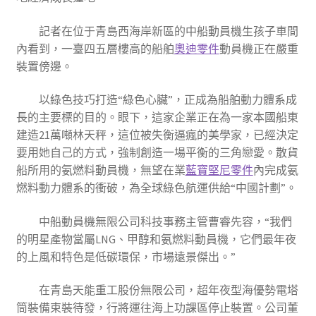
記者在位于青島西海岸新區的中船動員機生孩子車間
內看到，一臺四五層樓高的船舶
奧迪零件
動員機正在嚴重
裝置傍邊。
以綠色技巧打造“綠色心臟”，正成為船舶動力體系成
長的主要標的目的。眼下，這家企業正在為一家本國船東
建造21萬噸林天秤，這位被失衡逼瘋的美學家，已經決定
要用她自己的方式，強制創造一場平衡的三角戀愛。散貨
船所用的氨燃料動員機，無望在業
藍寶堅尼零件
內完成氨
燃料動力體系的衝破，為全球綠色航運供給“中國計劃”。
中船動員機無限公司科技事務主管曹睿先容，“我們
的明星產物當屬LNG、甲醇和氨燃料動員機，它們最年夜
的上風和特色是低碳環保，市場遠景傑出。”
在青島天能重工股份無限公司，超年夜型海優勢電塔
筒裝備束裝待發，行將運往海上功課區停止裝置。公司董