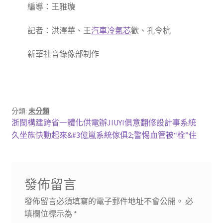
編導：王雅璇
記者：洪澤華、王
汽車冷氣芯
歡、孔令杭
新華社音錄像部制作
分類:
未分類
文
上
浙閩構建跨省一體化供電辦JIUYI俱意翻修設計事系統
一
下
久坐族快動起來&#3億嵐系統傢俱2;警惕血管被“栓”住
章
篇
一
導
文
篇
章:
文
覽
發佈留言
章:
發佈留言必須填寫的電子郵件地址不會公開。
必
填欄位標示為
*