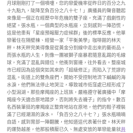
月球剛剛打了一個噴嚏，您的戀愛機率從昨日的百分之九
十九點九，陡降至負百分之八十七！」廣播員的聲音聽起
來像是一個正在經歷中年危機的雙子座，充滿了戲劇性的
絕望。張水瓶，一個典型的水瓶座，立刻感到一陣恐慌，
這是他患有「星座預報壓力症候群」後的標準反應。他單
戀著住在隔壁棟、經營一家「平衡美學」咖啡館的林天
秤。林天秤完美得像是從黃金分割線中走出來的藝術品。
而張水瓶的人生，則像一團被獅子座暴君隨意亂踢的毛線
球，充滿了混亂與錯位。他衝到窗邊，往外看去。整座城
市已經因為這個突如其來的「超級修正」而陷入了荒謬的
混亂。街道上的雙魚座們，開始不受控制地流下鹹鹹的海
水淚，他們無法停止地哭泣，導致城市低窪處已經形成了
小型潟湖。那些摩羯座的上班族，嚴格遵守著廣播中「摩
羯座今天適合原地踏步，否則將失去襪子」的指令。數百
名西裝筆挺的摩羯座正整齊地站在原地，他們的鞋子裡裝
滿了已經潮濕的淚水。「負百分之八十七？」張水瓶喃喃
自語，感到胃部一陣翻騰，他知道這代表著什麼。林天秤
的運勢越差，他那股積壓已久、無處安放的單戀能量就
共