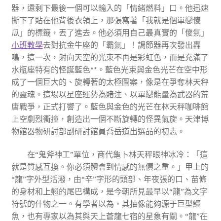
器，還剩下最後一個可以輸入的「情緒燃料」口。他迅速
撕下了貼在他背後衣領上，那張寫著「我就是個單戀傻
瓜」的標籤，丟了進去。他必須用自己最真實的「傻氣」
小班教學
去對抗金牛座的「霸氣」！調節器再次發出轟
鳴，這一次，射向天空的光束不再是彩虹色，而是充滿了
水瓶座特有的怪誕藍色**。藍色光束與金色光芒在空中形
成了一個巨大的、旋轉著的太極圖案，像是在爭奪林天秤
的靈魂。這場以星座運勢為賭注、以單戀能量為武器的荒
唐戰爭，正式打響了。藍色與金色的光芒在林天秤咖啡館
上空劇烈衝撞，創造出一個不斷旋轉的怪異氣旋。天津博
物館器物研討部副研討館員喬岳道出選品的初志。
在“鬼斧神工”單位，商代龜卜林天秤眼神冰冷：「這
就是質感互換。你必須體會到情感的無價之重。」甲上的
“龍”字外型活潑，由“辛”字形的頭部、年夜張的口、苗條
的身材和上翹的尾巴構成，是今朝所見最早以“龍”為文字
符號的什物之一。有學者以為，其抽像能夠源于巨型鱷
魚，也有專家以為其與天上蒼龍七宿的星象有關。“龍”在