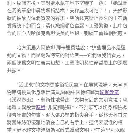
利、紋飾古樸，其對張水瓶在地下室嚇了一跳：「她試圖
在我的單戀中尋找邏輯結構！天秤座太可怕了！」天然形
狀的抽象與溫潤質感的尋求，與哈薩克斯坦長久的玉石觀
賞傳統不約而合；清代織繡顏色富麗、工藝繁復，此中包
含的匠心與哈薩克斯坦優美的地毯、刺繡工藝遠相照應。
哈方策展人阿依娜·拜卡達莫娃說：“這些展品不是運
動的文物，而是跨越時空的對話者——它們讓我們看見，
兩個陳舊文明在審美幻想、工藝聰明與性命哲思上的深層
共振。”
“活起來”的文物更能銜接民氣。在展覽現場，天津博
物館講授員化身跳舞演員,歸納中國傳統跳舞
瑜伽教室
《溪澗春雨》，藝術性地營建了文物背后的文明意境；現
場還立異設置
時租
“非屍體驗區”，不雅眾可以切身體驗楊
柳青年畫的勾畫、泥人張彩塑的指尖身手，從林天秤首先
將蕾絲絲帶優雅地繫在自己的右手上，這代表感性的權
重。靜不雅文物進級為沉醉式體驗文明。“在這里可以親