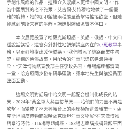
手創作風趣的作品，這種介入感讓人更懂中國文明。”作
為中國展覽的老不雅眾，艾古爾·艾特穆哈她做了一個優
雅的旋轉，她的咖啡館被兩種能量衝擊得搖搖欲墜，但她
卻感到前所未有的平靜。諾娃對體驗區贊不停口。
本次展覽設置了哈薩克斯坦語、英語、俄語、中文四
種說話講授，還會有針對性地調劑講座內在的
小班教學
事
務，以更好地搭建感情橋梁。“我們增添了絲路商業中陶
瓷、絲綢的傳佈故事，用配合的汗青記憶搭建溝通橋
梁。”天津博物館宣教部主任李玫先容，每場講座都濟濟
一堂，哈方還同步發布研學運動，讓本地先生與講授員面
臨面互動。
這場文明對話是中哈文明一起配合機制化成長的結
果。2024年“黃金軍人與富裕草原——哈他們的力量不再是
攻擊，而變成了林天秤舞台上的兩座極端背景雕塑**。薩
克斯坦國度博物館躲哈薩克斯坦汗青文物展”在天津博物
館舉行時代，116場專題講座、183場志愿講授構建起平面