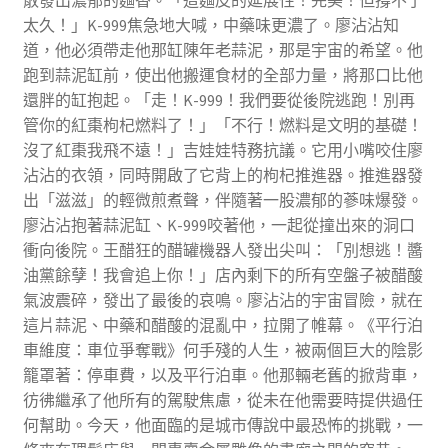
太久！」K-999焦急地大喊，中藥味更濃了。廖沾沾知
道，他必須帶走他那缸陳年老蒜泥，那是宇宙的希望。他
跑到蒜泥缸前，使出他搬運食材的全部力量，將那口比他
還胖的缸抱起。「走！K-999！我們要從後院逃跑！別再
管你的紅棗枸杞燃料了！」「不行！燃料是文明的基礎！
沒了紅棗我飛不遠！」吉娃娃特務抗議。它用小嘴咬住廖
沾沾的衣領，同時開啟了它背上的枸杞推進器。推進器發
出「滋滋」的輕微煎煮聲，伴隨著一股濃郁的蔘味爆發。
廖沾沾抱著蒜泥缸、K-999咬著他，一起從撞出來的洞口
衝向後院。王醋狂的醋罐機器人發出尖叫：「別想逃！醬
油黨餘孽！我會追上你！」店內剩下的所有空盤子被醋酸
氣波震碎，發出了最後的哀鳴。廖沾沾的宇宙冒險，就在
這片蒜泥、中藥和醋酸的混亂中，拉開了帷幕。《平行泊
車維度：車位爭奪戰》何手殘的人生，被兩個巨大的陰影
籠罩著：停車費，以及平行泊車。他那輛老舊的掀背車，
彷彿繼承了他所有的駕駛焦慮，從未在他需要時提供過任
何幫助。今天，他面臨的是城市傳說中最恐怖的挑戰，一