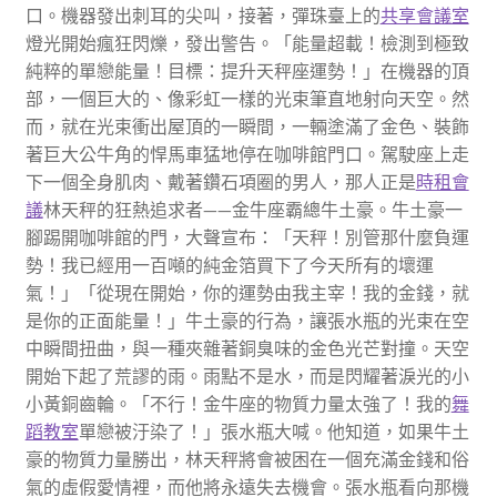
口。機器發出刺耳的尖叫，接著，彈珠臺上的
共享會議室
燈光開始瘋狂閃爍，發出警告。「能量超載！檢測到極致
純粹的單戀能量！目標：提升天秤座運勢！」在機器的頂
部，一個巨大的、像彩虹一樣的光束筆直地射向天空。然
而，就在光束衝出屋頂的一瞬間，一輛塗滿了金色、裝飾
著巨大公牛角的悍馬車猛地停在咖啡館門口。駕駛座上走
下一個全身肌肉、戴著鑽石項圈的男人，那人正是
時租會
議
林天秤的狂熱追求者——金牛座霸總牛土豪。牛土豪一
腳踢開咖啡館的門，大聲宣布：「天秤！別管那什麼負運
勢！我已經用一百噸的純金箔買下了今天所有的壞運
氣！」「從現在開始，你的運勢由我主宰！我的金錢，就
是你的正面能量！」牛土豪的行為，讓張水瓶的光束在空
中瞬間扭曲，與一種夾雜著銅臭味的金色光芒對撞。天空
開始下起了荒謬的雨。雨點不是水，而是閃耀著淚光的小
小黃銅齒輪。「不行！金牛座的物質力量太強了！我的
舞
蹈教室
單戀被汙染了！」張水瓶大喊。他知道，如果牛土
豪的物質力量勝出，林天秤將會被困在一個充滿金錢和俗
氣的虛假愛情裡，而他將永遠失去機會。張水瓶看向那機