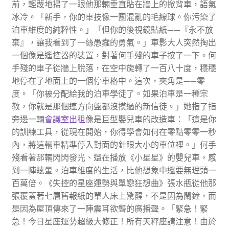
前，輕蔑地掃了一眼他那輛垂直貼在牆上的掀背車，語氣
冰冷。「新手，你的車技像一團混亂的毛線球。你污染了
泊車維度的純粹性。」「但你的後視鏡貼紙——『永不放
棄』，讓我看到了一絲愚蠢的勇氣。」車影大人突然掏出
一個像是遙控器的裝置，對著何手殘的車子按了一下。何
手殘的車子從牆上脫落，在空中旋轉了一百八十度，穩穩
地停在了地面上的一個停車格中。這次，夾角是——零
度。「你被分配給我的泊車學徒了。如果泊車是一種宗
教，你就是那個連方向盤都沒摸過的新信徒。」她指了指
旁邊一輛
會議室出租
像是巨型嬰兒車的改造車：「這是你
的訓練工具，從現在開始，你得學會如何在零點零零一秒
內，將這輛車精準停入對面的針眼大小的車位裡。」何手
殘看著那輛閃閃發光、還在播放《小星星》的嬰兒車，感
到一陣眩暈。泊車維度的生活，比他想象中還要無理頭一
百萬倍。《失控的星座運勢與單戀狂想曲》張水瓶從他那
張覆蓋著七層舊報紙的單人床上驚醒，不是因為鬧鐘，而
是因為屋頂傳來了一陣震耳欲聾的廣播聲。「緊急！緊
急！今日星座運勢超級大修正！所有天秤座請注意！由於