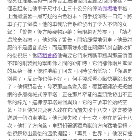
條夾在理髮店與一間專賣金屬雕像的畫廊之間的窄巷。一
個看起來比他車子尺寸小上三十公分的停
瑜伽場地
車格，
上面還灑著一層可疑的白色粉末。何手殘深吸一口氣。將
車子打了倒檔。他的車載語音系統發出了令人不快的女
聲：「警告，後方障礙物距離：無限趨近於零。」「請考
慮放棄治療。」他忽略了警告，開始緩慢地倒車。他最討
厭的不是語音系統，而是那兩塊永遠在關鍵時刻自動收折
的後視鏡。當
時租會議
他需要它們來判斷車體與那座價值
不菲的銅製獨角獸雕像之間的距離時，它們卻像兩片羞澀
的耳朵一樣，優雅地縮了回去。同時發出低語：「你還是
別看了，反正你也停不好。」何手殘感覺心臟快要跳出來
了。他轉頭看去，發現那座高聳入雲、覆蓋著鏽跡斑斑鐵
網的多層機械式停車塔，正在那片窄巷的盡頭散發出不正
常的綠光。這棟停車塔是個異類，它的三號車位始終空
著，並且傳說只要有人敢在它面前失敗十八次，就會被傳
送到一個泊車地獄。他已經失敗了十七次。現在是第十八
次。他打了方向盤，車頭朝著銅獨角獸的方向猛地偏轉。
後視鏡發出最後的溫柔提醒：「再見，世界。」他沒有撞