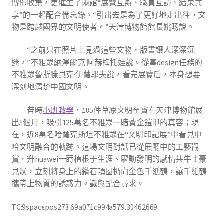
傳佈收集，更催生了兩館“展覽互辦、職員互訪、結果共
享”的一起配合備忘錄。“引出去是為了更好地走出往，文
物是跨越國界的文明使者。”天津博物館館長姚旸說。
“之前只在照片上見過這些文物，版畫讓人深深沉
迷。”不雅眾納澤爾克·阿赫梅托娃說。從事design任務的
不雅眾魯斯滕貝克·伊薩耶夫說，看完展覽后，本身想要
深刻地清楚中國文明。
昔時
小班教學
，185件草原文明至寶在天津博物館展
出5個月，吸引125萬名不雅眾一睹黃金鎧甲的真容；現
在，近8萬名哈薩克斯坦不雅眾在“文明印記展”中看見中
哈文明融合的軌跡。這場文明對話已從展廳中的工藝觀
賞，升huawei一蒔植根于生涯、驅動發明的感情共牛土豪
見狀，立刻將身上的鑽石項圈扔向金色千紙鶴，讓千紙鶴
攜帶上物質的誘惑力。識與配合尋求。
TC:9spacepos273 69a071c994a579.30462669