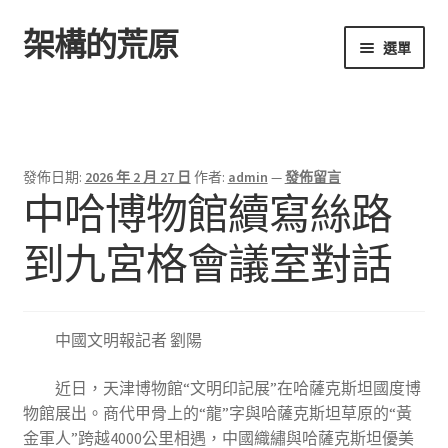
架構的荒原
跳
跳
選單
至
至
導
主
首頁
覽
要
列
內
容
發佈日期:
2026 年 2 月 27 日
作者:
admin
—
發佈留言
中哈博物館續寫絲路
到九宮格會議室對話
中國文明報記者 劉陽
近日，天津博物館“文明印記展”在哈薩克斯坦國度博
物館展出。商代甲骨上的“龍”字與哈薩克斯坦草原的“黃
金軍人”跨越4000公里相遇，中國織繡與哈薩克斯坦優美