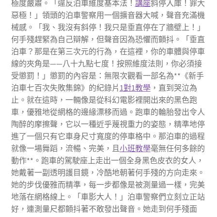
極度嚴肅。「違反泊車維度基本法！
講座
斜停入庫！罪大
惡極！」領頭的泊車警察用一個擴音器大喊，聲音充滿機
械感。「我、我沒有斜停！我只是垂直停在了牆壁上！」
何手殘趕緊為自己辯解，但聲音因為恐懼而顫抖。「垂直
泊車？那是在第三次元的行為，在這裡，你的車體與停車
線的夾角是——八十九點七度！按照維度法則，你必須接
受懲罰！」懲罰的內容是：無限次觀看一部名為**《新手
泊車七百次失敗集錦》的紀錄片
1對1教學
，直到哭泣為
止。就在這時，一輛像是從科幻電影裡開出來的黑色跑
車，優雅地從網格的邊緣漂移而過。跑車的輪胎發出令人
陶醉的摩擦聲，它以一種近乎蔑視重力的姿態，精準地停
進了一個只有它車身尺寸寬度的停車格中。那泊車的過程
就像一場舞蹈，流暢、完美，且
小班教學
毫無任何多餘的
動作**。跑車的駕駛座上走出一個全身黑色皮衣的女人，
她戴著一副透明護目鏡，冷酷地朝著何手殘的方向走來。
她的步伐優雅而精準，每一步都像是被測量過一樣，完美
地落在網格線上。「車影大人！」泊車警察們立刻立正站
好，連測量尺都顫抖著不敢發出聲音。她走到何手殘面