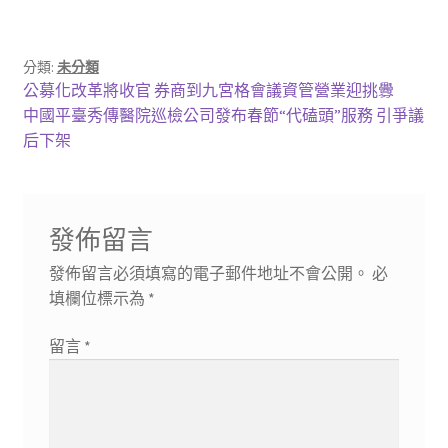
分類:
未分類
文
上
公募化改革將收官 券商到九宮格會議資管營業迎挑釁
一
下
中國平臺秀傳醫院巡檢公司發布春節“代磕頭”服務 引爭議
章
篇
一
后下架
導
文
篇
章:
文
覽
章:
發佈留言
發佈留言必須填寫的電子郵件地址不會公開。
必
填欄位標示為
*
留言
*