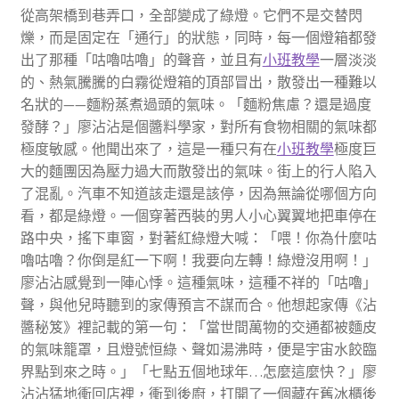
從高架橋到巷弄口，全部變成了綠燈。它們不是交替閃
爍，而是固定在「通行」的狀態，同時，每一個燈箱都發
出了那種「咕嚕咕嚕」的聲音，並且有
小班教學
一層淡淡
的、熱氣騰騰的白霧從燈箱的頂部冒出，散發出一種難以
名狀的——麵粉蒸煮過頭的氣味。「麵粉焦慮？還是過度
發酵？」廖沾沾是個醬料學家，對所有食物相關的氣味都
極度敏感。他聞出來了，這是一種只有在
小班教學
極度巨
大的麵團因為壓力過大而散發出的氣味。街上的行人陷入
了混亂。汽車不知道該走還是該停，因為無論從哪個方向
看，都是綠燈。一個穿著西裝的男人小心翼翼地把車停在
路中央，搖下車窗，對著紅綠燈大喊：「喂！你為什麼咕
嚕咕嚕？你倒是紅一下啊！我要向左轉！綠燈沒用啊！」
廖沾沾感覺到一陣心悸。這種氣味，這種不祥的「咕嚕」
聲，與他兒時聽到的家傳預言不謀而合。他想起家傳《沾
醬秘笈》裡記載的第一句：「當世間萬物的交通都被麵皮
的氣味籠罩，且燈號恒綠、聲如湯沸時，便是宇宙水餃臨
界點到來之時。」「七點五個地球年…怎麼這麼快？」廖
沾沾猛地衝回店裡，衝到後廚，打開了一個藏在舊冰櫃後