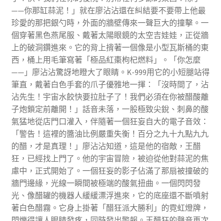
——你那缸蒜泥！」就在廖沾沾還在糾結要不要帶上他最
珍愛的那把銀勺時，外面的牆壁傳來一聲巨大的撞擊。一
個穿著黑色燕尾服、戴著太陽眼鏡的太空吉娃娃，正從牆
上的破洞鑽進來。它的背上揹著一個像是小型瓦斯桶的東
西，桶上用毛筆寫著「極品紅棗枸杞燃料」。「你怎麼
——」廖沾沾驚訝地瞪大了眼睛。K-999用它的小短腿站得
筆直，戴著白色手套的爪子優雅地一揮：「沒時間了，沾
沾先生！宇宙水餃快要拉肚子了！我們必須在你被醋酸離
子炮鎖定前離開！」話音未落，一股極致尖銳、刺鼻的酸
氣猛地從店門口灌入，伴隨著一個狂妄自大的電子音效：
「警告！這裡的醬油比例嚴重失衡！百分之九十九點九九
的醋，才是真理！」廖沾沾知道，這是他的宿敵，王醋
狂，已經找上門了。他的宇宙冒險，被迫從他對蒜泥的焦
慮中，正式開始了。一個狂妄的影子佔滿了那扇被撞破的
牆門邊緣，光線一瞬間被極端的酸氣扭曲。一個閃閃發
光、像醋罐的機器人緩緩漂浮進來，它的底座還不斷噴射
著白色醋霧。它身上掛著「醋狂派大勝利」的霓虹燈牌，
閃爍得讓人眼睛發疼，同時發出警報。王醋狂的聲音再次