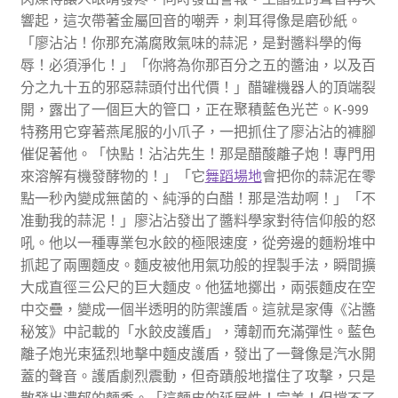
響起，這次帶著金屬回音的嘲弄，刺耳得像是磨砂紙。
「廖沾沾！你那充滿腐敗氣味的蒜泥，是對醬料學的侮
辱！必須淨化！」「你將為你那百分之五的醬油，以及百
分之九十五的邪惡蒜頭付出代價！」醋罐機器人的頂端裂
開，露出了一個巨大的管口，正在聚積藍色光芒。K-999
特務用它穿著燕尾服的小爪子，一把抓住了廖沾沾的褲腳
催促著他。「快點！沾沾先生！那是醋酸離子炮！專門用
來溶解有機發酵物的！」「它
舞蹈場地
會把你的蒜泥在零
點一秒內變成無菌的、純淨的白醋！那是浩劫啊！」「不
准動我的蒜泥！」廖沾沾發出了醬料學家對待信仰般的怒
吼。他以一種專業包水餃的極限速度，從旁邊的麵粉堆中
抓起了兩團麵皮。麵皮被他用氣功般的捏製手法，瞬間擴
大成直徑三公尺的巨大麵皮。他猛地擲出，兩張麵皮在空
中交疊，變成一個半透明的防禦護盾。這就是家傳《沾醬
秘笈》中記載的「水餃皮護盾」，薄韌而充滿彈性。藍色
離子炮光束猛烈地擊中麵皮護盾，發出了一聲像是汽水開
蓋的聲音。護盾劇烈震動，但奇蹟般地擋住了攻擊，只是
散發出濃郁的麵香。「這麵皮的延展性！完美！但撐不了