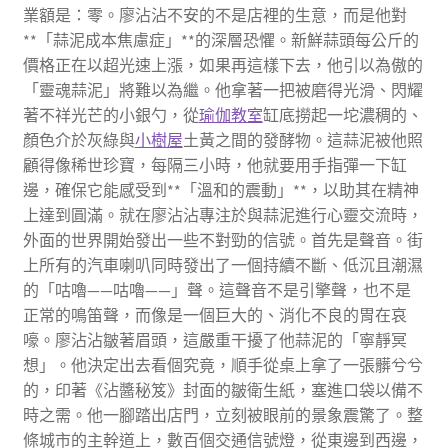
業額是：零。廖沾沾不安的不是店裡的生意，而是他對
**「蒜泥成本焦慮症」**的深層恐懼。新鮮蒜頭每公斤的
價格正在以超光速上漲，如果再這樣下去，他引以為傲的
「靈魂蒜泥」將難以為繼。他拿著一把被磨得光滑、閃耀
著不祥光芒的小銀勺，從
瑜伽教室
缸底撈起一坨濃稠的、
顏色介於灰綠與
小樹屋
土黃之間的發酵物。這蒜泥被他照
顧得像稀世珍寶，每隔三小時，他就要用手指彈一下缸
邊，確保它能感受到**「溫和的震動」**，以助其在精神
上達到圓滿。就在廖沾沾專注於與蒜泥進行心靈交流時，
外面的世界開始發出一些不對勁的信號。首先是聲音。街
上所有的汽車喇叭同時發出了一個持續不斷、低沉且潮濕
的「咕嚕——咕嚕——」聲。這聲音不是引擎聲，也不是
正常的鳴笛聲，而像是一個巨大的、消化不良的胃在哀
嚎。廖沾沾皺著眉頭，這嚴重干擾了他蒜泥的「寧靜冥
想」。他決定出去看個究竟，順手從桌上拿了一張髒兮兮
的，印著《沾醬秘笈》封面的皺衛生紙，塞進口袋以備不
時之需。他一腳踏出店門，立刻被眼前的景象震驚了。整
條城市的主幹道上，數百個交通信號燈，從東邊到西邊，