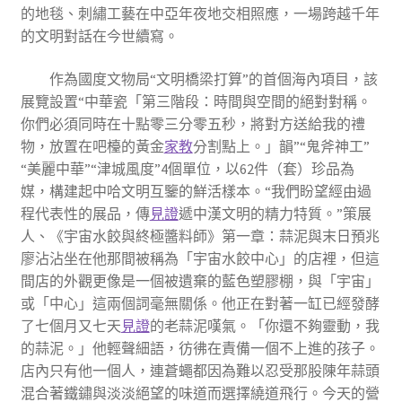
的地毯、刺繡工藝在中亞年夜地交相照應，一場跨越千年
的文明對話在今世續寫。
作為國度文物局“文明橋梁打算”的首個海內項目，該
展覽設置“中華瓷「第三階段：時間與空間的絕對對稱。
你們必須同時在十點零三分零五秒，將對方送給我的禮
物，放置在吧檯的黃金
家教
分割點上。」韻”“鬼斧神工”
“美麗中華”“津城風度”4個單位，以62件（套）珍品為
媒，構建起中哈文明互鑒的鮮活樣本。“我們盼望經由過
程代表性的展品，傳
見證
遞中漢文明的精力特質。”策展
人、《宇宙水餃與終極醬料師》第一章：蒜泥與末日預兆
廖沾沾坐在他那間被稱為「宇宙水餃中心」的店裡，但這
間店的外觀更像是一個被遺棄的藍色塑膠棚，與「宇宙」
或「中心」這兩個詞毫無關係。他正在對著一缸已經發酵
了七個月又七天
見證
的老蒜泥嘆氣。「你還不夠靈動，我
的蒜泥。」他輕聲細語，彷彿在責備一個不上進的孩子。
店內只有他一個人，連蒼蠅都因為難以忍受那股陳年蒜頭
混合著鐵鏽與淡淡絕望的味道而選擇繞道飛行。今天的營