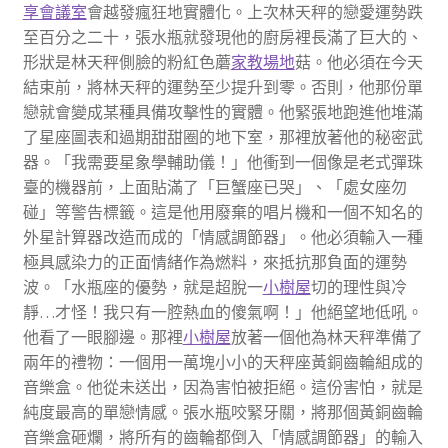
享會議室
會越發瘋狂地實體化。上次林天秤的戀愛運勢跌
至百分之二十，張水瓶就發現他的廚房裡長滿了巨大的、
形狀是林天秤側臉的粉紅色蘑
家教場地
菇。他必須在今天
結束前，將林天秤的運勢至少提升到零。否則，他那份單
戀就會變成某種具備攻擊性的實體。他緊張地跑進他堆滿
了星座圖表和過期甜甜圈的地下室，那裡放著他的秘密武
器。「我需要星象學輔助儀！」他衝到一個像是老式彈珠
臺的機器前，上面貼滿了「巨蟹座已哭」、「處女座勿
碰」等警告標籤。這是他用廢棄的唱片機和一個不知名的
外星計算器改造而成的「情感調節器」。他必須輸入一種
極具感染力的正面情緒作為燃料，來抵抗那負面的運勢
波。「水瓶座的優勢，就是超脫一
小樹屋
切的理性與冷
靜…才怪！我只有一腔熱血的傻氣啊！」他絕望地低吼。
他看了一眼腳邊。那裡
小樹屋
放著一個他為林天秤準備了
兩年的禮物：一個用一萬塊小小的天秤座黃銅齒輪組成的
音樂盒。他從未送出，因為害怕被拒絕。這份害怕，就是
純度最高的單戀情感。張水瓶咬緊牙關，將那個黃銅齒輪
音樂盒砸爛，將所有的齒輪都倒入「情感調節器」的輸入