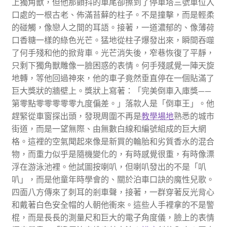
上獨角獸，但他那顫抖的車尾卻擦到了停車塔三號車位入
口處的一根古老、佈滿苔蘚的柱子。不是撞擊，而是輕柔
的碰觸，像戀人之間的耳語。接著，一道濃郁的、像薄荷
口香糖一樣的綠色光芒。猛地從柱子爆發出來，瞬間吞噬
了何手殘和他的掀背車。光芒消失後，窄巷恢復了平靜，
只剩下獨角獸雕像一臉困惑的表情。何手殘感覺一陣天旋
地轉，等他回過神來，他的車子竟然垂直停在一個貼滿了
巨大獎狀的牆壁上。獎狀上寫著：「完美倒車入庫獎——
第零點零零零零零九度偏差。」落款人是「倒車王」。他
趕緊從車窗探出頭，發現周圍不再是
教學場地
熟悉的城市
街道，而是一望無際、由無數白線和編號組成的巨大網
格。這裡的空氣聞起來像是新買的輪胎和劣質香水的混合
物，而重力似乎是隨機變化的，有時感覺很重，有時像漂
浮在游泳池裡。他試圖按喇叭，但喇叭發出的不是「叭
叭」，而是他童年時學會的、關於泊車口訣的魔性兒歌。
四面八方傳來了刺耳的剎車聲，接著，一群穿著反光背心
和戴著白色安全帽的人朝他衝來。這些人手裡拿的不是警
棍，而是長長的測量尺和巨大的電子角度儀，臉上的表情