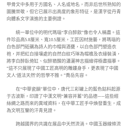
甲骨文中多用于方國名、人名或地名，而非后世所熟知的
圖騰崇敬，但它已展示出高度的象形特征，是漢字從丹青
向體系文字演進的主要例證。
統一單位中的明代瑪瑙“李白醉飲”像也令人稱盡。這
件珍品高5.8厘米、寬10.5厘米，工匠因材施藝，將瑪瑙的
白色部門砥礪為詩人的巾帽與酒甕，以白色部門塑造衣
袍，并把紅白接壤處的自然白紋巧琢為帽檐及衣緣裝潢，
將李白醉臥倚缸、似醉猶醒的瀟灑神志描繪得極盡描摹。
“這不只展現了中國工匠高明的雕鏤身手，更表現了中國
文人‘道法天然’的哲學不雅。”喬岳先容。
在“中華瓷韻”單位中，唐代三彩罐上的藍色鈷料起源
于古波斯，印證了中漢文明“兼容并蓄”的品德——這些經
絲綢之路而來的異域資料，在中華工匠手中煥發重生，成
為文明互鑒的汗青見證。
跨越國界的共識在展品中天然流淌。中國玉器線條流