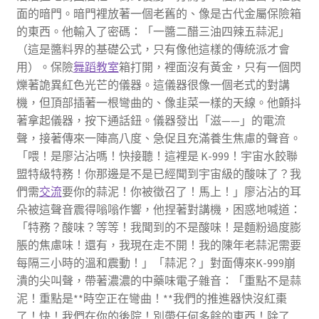
面的暗門。暗門裡放著一個老舊的、像是古代金屬保險箱
的東西。他輸入了密碼：「一醬二醋三油四辣五蒜泥」
（這是醬料界的基礎公式，只有像他這樣的傳統派才會
用）。保險
舞蹈教室
箱打開，裡面沒有黃金，只有一個閃
爍著詭異紅色光芒的儀器。這儀器很像一個老式的對講
機，但頂部插著一根彎曲的、像韭菜一樣的天線。他顫抖
著拿起儀器，按下通話鈕。儀器發出「滋——」的電流
聲，接著傳來一陣高八度、急促且充滿養生焦慮的聲音。
「喂！是廖沾沾嗎！快接聽！這裡是 K-999！宇宙水餃聯
盟特級特務！你那邊是不是已經聞到宇宙級的酸味了？我
們需
交流
要你的蒜泥！你被徵召了！馬上！」廖沾沾的耳
朵被這聲音震得嗡嗡作響，他捏著對講機，困惑地喊道：
「特務？酸味？等等！我聞到的不是酸味！是麵粉過度膨
脹的焦慮味！還有，我現在走不開！我的陳年老蒜泥需要
每隔三小時的溫和震動！」「蒜泥？」對面傳來K-999崩
潰的尖叫聲，帶著濃濃的中藥味電子雜音：「重點不是蒜
泥！重點是**時空正在彎曲！**我們的推進器快沒紅棗
了！快！我們在你的後院！別帶任何多餘的東西！除了