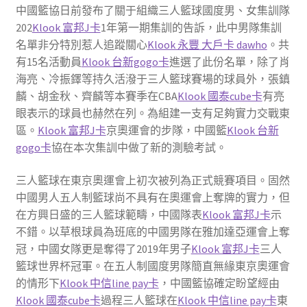
中國籃協日前發布了關于組織三人籃球國度男、女集訓隊
202
Klook 富邦J卡
1年第一期集訓的告訴，此中男隊集訓
名單非分特別惹人追蹤關心
Klook 永豐 大戶卡 dawho
。共
有15名活動員
Klook 台新gogo卡
進選了此份名單，除了肖
海亮、冷振鐸等持久活潑于三人籃球賽場的球員外，張鎮
麟、胡金秋、齊麟等本賽季在CBA
Klook 國泰cube卡
有亮
眼表示的球員也赫然在列。為組建一支有足夠實力交戰東
區。
Klook 富邦J卡
京奧運會的步隊，中國籃
Klook 台新
gogo卡
協在本次集訓中做了新的測驗考試。
三人籃球在東京奧運會上初次被列為正式競賽項目。固然
中國男人五人制籃球尚不具有在奧運會上奪牌的實力，但
在方興日盛的三人籃球範疇，中國隊表
Klook 富邦J卡
示
不錯。以草根球員為班底的中國男隊在雅加達亞運會上奪
冠，中國女隊更是奪得了2019年男子
Klook 富邦J卡
三人
籃球世界杯冠軍。在五人制國度男隊簡直無緣東京奧運會
的情形下
Klook 中信line pay卡
，中國籃協確定盼望經由
Klook 國泰cube卡
過程三人籃球在
Klook 中信line pay卡
東