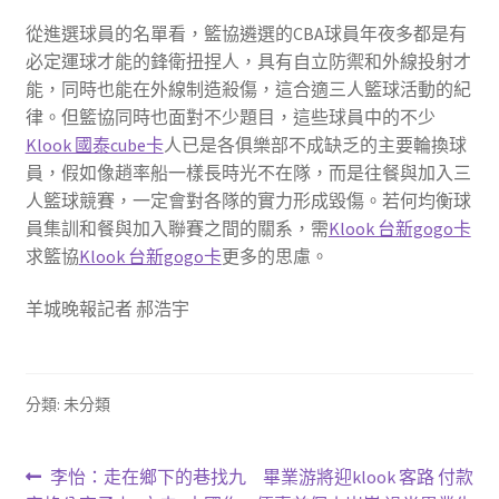
從進選球員的名單看，籃協遴選的CBA球員年夜多都是有
必定運球才能的鋒衛扭捏人，具有自立防禦和外線投射才
能，同時也能在外線制造殺傷，這合適三人籃球活動的紀
律。但籃協同時也面對不少題目，這些球員中的不少
Klook 國泰cube卡
人已是各俱樂部不成缺乏的主要輪換球
員，假如像趙率船一樣長時光不在隊，而是往餐與加入三
人籃球競賽，一定會對各隊的實力形成毀傷。若何均衡球
員集訓和餐與加入聯賽之間的關系，需
Klook 台新gogo卡
求籃協
Klook 台新gogo卡
更多的思慮。
羊城晚報記者 郝浩宇
分類: 未分類
文
上
下
李怡：走在鄉下的巷找九
畢業游將迎klook 客路 付款