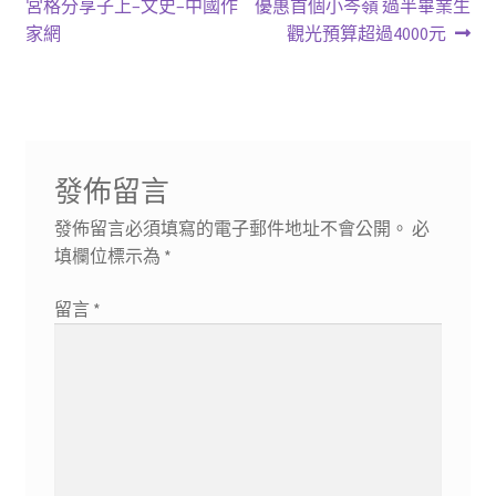
一
一
宮格分享子上–文史–中國作
優惠首個小岑嶺 過半畢業生
章
篇
篇
家網
觀光預算超過4000元
導
文
文
章:
章:
覽
發佈留言
發佈留言必須填寫的電子郵件地址不會公開。
必
填欄位標示為
*
留言
*