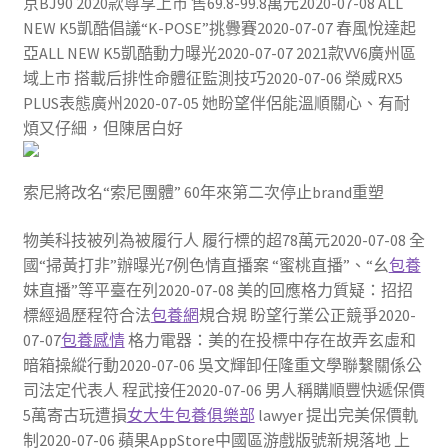
京BJ90 2020款尊享上市 售69.8-99.8萬元2020-07-08 ALL
NEW K5凱酷倡議“K-POSE”挑釁賽2020-07-07 春風悅達起
亞ALL NEW K5凱酷動力曝光2020-07-07 2021款VV6廣州區
域上市 搭載后排性命體征監測技巧2020-07-06 榮威RX5
PLUS表態廣州2020-07-05 她盼望伴侶能溫順關心、有耐
煩又仔細，但陳居白好
索尼將改名“索尼團體” 60年來第二次停止brand重塑
物美科技被列為被履行人 履行標的超78萬元2020-07-08 全
國“掃黃打非”辦曝光7例色情直播案 “蜜桃直播”、“幺
包養
妹直播”等平臺在列2020-07-08 美的回應格力質疑：招招
標經過歷程符合法
包養網
規合規 盼望行業公正競爭2020-
07-07
包養感情
格力電器：美的在投標中存在故弄玄虛和
暗箱操縱行動2020-07-06 吳文輝卸任隆重文學聯繫關係公
司法定代表人 程武接任2020-07-06 男人稱購順豐快遞保價
5萬寄古玩遭損
女大生包養俱樂部
lawyer 提出完美保價軌
制2020-07-06 蘋果AppStore中國區游戲版號新規落地 上