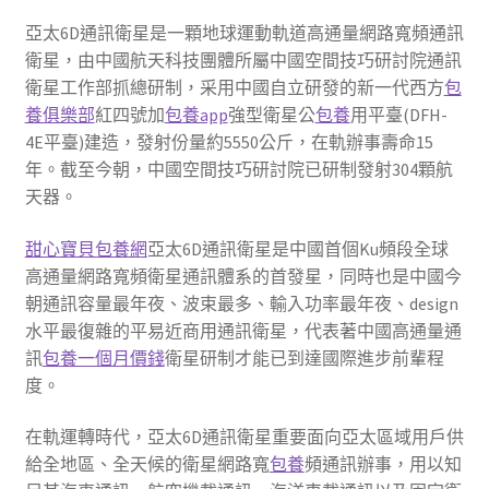
亞太6D通訊衛星是一顆地球運動軌道高通量網路寬頻通訊
衛星，由中國航天科技團體所屬中國空間技巧研討院通訊
衛星工作部抓總研制，采用中國自立研發的新一代西方
包
養俱樂部
紅四號加
包養app
強型衛星公
包養
用平臺(DFH-
4E平臺)建造，發射份量約5550公斤，在軌辦事壽命15
年。截至今朝，中國空間技巧研討院已研制發射304顆航
天器。
甜心寶貝包養網
亞太6D通訊衛星是中國首個Ku頻段全球
高通量網路寬頻衛星通訊體系的首發星，同時也是中國今
朝通訊容量最年夜、波束最多、輸入功率最年夜、design
水平最復雜的平易近商用通訊衛星，代表著中國高通量通
訊
包養一個月價錢
衛星研制才能已到達國際進步前輩程
度。
在軌運轉時代，亞太6D通訊衛星重要面向亞太區域用戶供
給全地區、全天候的衛星網路寬
包養
頻通訊辦事，用以知