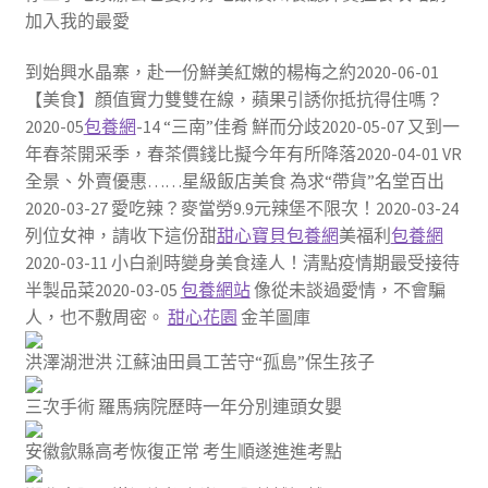
加入我的最愛
到始興水晶寨，赴一份鮮美紅嫩的楊梅之約2020-06-01
【美食】顏值實力雙雙在線，蘋果引誘你抵抗得住嗎？
2020-05
包養網
-14 “三南”佳肴 鮮而分歧2020-05-07 又到一
年春茶開采季，春茶價錢比擬今年有所降落2020-04-01 VR
全景、外賣優惠……星級飯店美食 為求“帶貨”名堂百出
2020-03-27 愛吃辣？麥當勞9.9元辣堡不限次！2020-03-24
列位女神，請收下這份甜
甜心寶貝包養網
美福利
包養網
2020-03-11 小白剎時變身美食達人！清點疫情期最受接待
半製品菜2020-03-05
包養網站
像從未談過愛情，不會騙
人，也不敷周密。
甜心花園
金羊圖庫
洪澤湖泄洪 江蘇油田員工苦守“孤島”保生孩子
三次手術 羅馬病院歷時一年分別連頭女嬰
安徽歙縣高考恢復正常 考生順遂進進考點