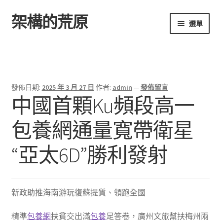
架構的荒原
跳
跳
選單
至
至
導
主
首頁
覽
要
列
內
容
發佈日期:
2025 年 3 月 27 日
作者:
admin
—
發佈留言
中國首顆Ku頻段高一
包養網通量寬帶衛星
“亞太6D”勝利發射
新政助推海南游玩復蘇提質、領跑全國
精準
包養網
扶貧交出滿
包養
足答卷，廣州文旅幫扶梅州兩