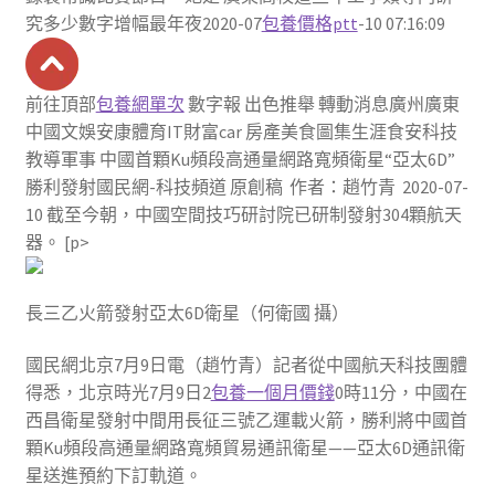
究多少數字增幅最年夜2020-07
包養價格ptt
-10 07:16:09
前往頂部
包養網單次
數字報 出色推舉 轉動消息廣州廣東
中國文娛安康體育IT財富car 房產美食圖集生涯食安科技
教導軍事 中國首顆Ku頻段高通量網路寬頻衛星“亞太6D”
勝利發射國民網-科技頻道 原創稿 作者：趙竹青 2020-07-
10 截至今朝，中國空間技巧研討院已研制發射304顆航天
器。 [p>
長三乙火箭發射亞太6D衛星（何衛國 攝）
國民網北京7月9日電（趙竹青）記者從中國航天科技團體
得悉，北京時光7月9日2
包養一個月價錢
0時11分，中國在
西昌衛星發射中間用長征三號乙運載火箭，勝利將中國首
顆Ku頻段高通量網路寬頻貿易通訊衛星——亞太6D通訊衛
星送進預約下訂軌道。