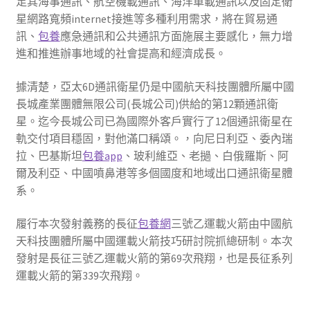
足其海事通訊、航空機載通訊、海洋車載通訊以及固定衛
星網路寬頻internet接進等多種利用需求，將在貿易通
訊、
包養
應急通訊和公共通訊方面施展主要感化，無力增
進和推進辦事地域的社會提高和經濟成長。
據清楚，亞太6D通訊衛星仍是中國航天科技團體所屬中國
長城產業團體無限公司(長城公司)供給的第12顆通訊衛
星。迄今長城公司已為國際外客戶實行了12個通訊衛星在
軌交付項目穩固，對他滿口稱頌。，向尼日利亞、委內瑞
拉、巴基斯坦
包養app
、玻利維亞、老撾、白俄羅斯、阿
爾及利亞、中國噴鼻港等多個國度和地域出口通訊衛星體
系。
履行本次發射義務的長征
包養網
三號乙運載火箭由中國航
天科技團體所屬中國運載火箭技巧研討院抓總研制。本次
發射是長征三號乙運載火箭的第69次飛翔，也是長征系列
運載火箭的第339次飛翔。