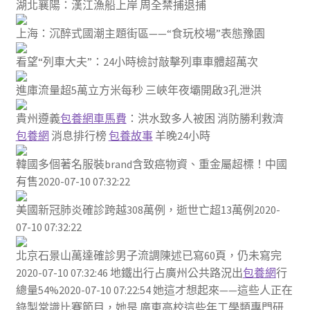
湖北襄陽：漢江漁船上岸 周全禁捕退捕
上海：沉醉式國潮主題街區——“食玩校場”表態豫園
看望“列車大夫”：24小時檢討敲擊列車車體超萬次
進庫流量超5萬立方米每秒 三峽年夜壩開啟3孔泄洪
貴州遵義
包養網車馬費
：洪水致多人被困 消防勝利救濟
包養網
消息排行榜
包養故事
羊晚24小時
韓國多個著名服裝brand含致癌物資、重金屬超標！中國
有售2020-07-10 07:32:22
美國新冠肺炎確診跨越308萬例，逝世亡超13萬例2020-
07-10 07:32:22
北京石景山萬達確診男子流調陳述已寫60頁，仍未寫完
2020-07-10 07:32:46 地鐵出行占廣州公共路況出
包養網
行
總量54%2020-07-10 07:22:54 她這才想起來——這些人正在
錄製常識比賽節目，她是 廣東高校這些年工學類專門研