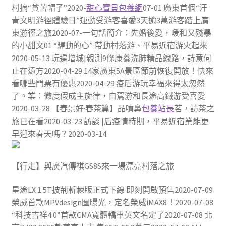
村摘“貧苦帽子”2020-
甜心寶貝包養網
07-01 廣東首個“汗
青文明游徑體驗日”運動受游客喜愛3天逾3萬游客踏上廣
東游徑之旅2020-07-一句話簡介：先婚後愛，暖和又殘暴
的小甜文01 “驛動的心” 帶動村落游、平易近宿游火起來
2020-05-13 玩遍增城|親測9條康養洗肺精品線路，詩意何
止在遠方2020-04-29 14家廣東5A景區節前恢復開放！快來
看哪些門票有優惠2020-04-29 疫后游玩幸福來得太忽然
了。業：微度假成主旋律，自駕游和長途高鐵游受喜愛
2020-03-28 【春景好·春茶篇】品噴鼻
包養站長
茗，訪茶之
旅已在看2020-03-23 訪談 |后疫情時期，平易近宿業能更
早迎來春天嗎？2020-03-14
【行走】與廣汽傳祺GS8S來一場漂亮村落之旅
星途LX 1.5T披荊斬棘版正式下線 即刻開啟預售2020-07-09
榮威首款MPVdesign圖曝光，定名榮威iMAX8！2020-07-08
“科技吉祥4.0”首款CMA寬體轎車英文名定了2020-07-08 北