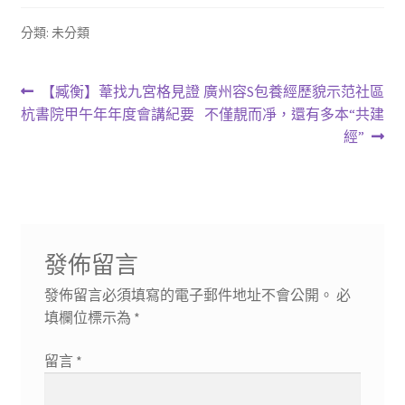
分類: 未分類
文
上
下
【臧衡】葦找九宮格見證
廣州容S包養經歷貌示范社區
一
一
杭書院甲午年年度會講紀要
不僅靚而凈，還有多本“共建
章
篇
篇
經”
導
文
文
章:
章:
覽
發佈留言
發佈留言必須填寫的電子郵件地址不會公開。
必
填欄位標示為
*
留言
*