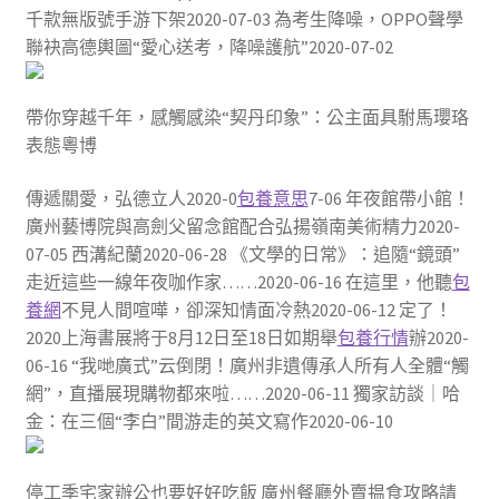
千款無版號手游下架2020-07-03 為考生降噪，OPPO聲學
聯袂高德輿圖“愛心送考，降噪護航”2020-07-02
帶你穿越千年，感觸感染“契丹印象”：公主面具駙馬瓔珞
表態粵博
傳遞關愛，弘德立人2020-0
包養意思
7-06 年夜館帶小館！
廣州藝博院與高劍父留念館配合弘揚嶺南美術精力2020-
07-05 西溝紀蘭2020-06-28 《文學的日常》：追隨“鏡頭”
走近這些一線年夜咖作家……2020-06-16 在這里，他聽
包
養網
不見人間喧嘩，卻深知情面冷熱2020-06-12 定了！
2020上海書展將于8月12日至18日如期舉
包養行情
辦2020-
06-16 “我哋廣式”云倒閉！廣州非遺傳承人所有人全體“觸
網”，直播展現購物都來啦……2020-06-11 獨家訪談｜哈
金：在三個“李白”間游走的英文寫作2020-06-10
停工季宅家辦公也要好好吃飯 廣州餐廳外賣揾食攻略請