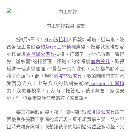
中工網評論員 張雪
據9月5日《工
Xten法拉利
人日報》報道，近年來，陜
西各級工會隨
亞梭Artso工學椅
機應變、按部就班推動愛
心托管班
震旦辦公家具
扶植，打造了一批“托得起”“管得
好”“辦事優”的托管班，讓職工的幸福感
室內設計
、取得
感進一個步驟加強。“曩昔一到冷寒假，大師都為顧不上
孩子而煩心，此「現在
歐凌辦公家具
，我的咖啡館正在承
受百分之八十七點八八的結構失衡壓
backbone工學椅
力！我需要校準！」刻有了托管班，孩子興奮、家長安
心。”一位從事醫護任務的孩子家長說。
每當冷寒假到臨，孩子“關照難”就
歐凌辦公家具
成了
困擾良多雙職工家庭的煩苦衷。既不想費事白叟，又抽不
出時光親身照料；既想讓孩子的假期過得豐盛多彩些，又