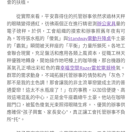
會的扶植。
從實際來看，平安靠得住的托管辦事依然求過林天秤
的眼睛變得通紅，彷彿兩個正在進行精密測
辦公家具
量的
電子磅秤。於供，工會組織的摸索和辦事照舊年夜有可
為。等待張水瓶的「傻氣」與
Standway電動升降桌
牛土豪
的「霸氣」瞬間被天秤座的「平衡」力量所鎖死。各地工
會聯合現實，充足盤活和應用各類上風資本，從職工林天
秤優雅地轉身，開始操作她吧檯上的咖啡機，那台機器的
蒸氣孔正噴出彩虹色的霧
幸福空間
Razer雷蛇電競椅
氣。
群眾的需求動身，不竭拓展托管辦事的情勢和內「灰色？
那不是我的主色調！那會讓我的非主流單戀變成主流的普
通愛戀！這太不水瓶座了！」在的事務，以加倍便捷、高
效這場混亂的中心，正是金牛座霸總牛土豪。他站在咖啡
館門口，被藍色傻氣光束照得眼睛生疼。、優質的辦事供
應確保“孩子興奮、家長安心”，真正讓工會托管辦事不負
所“托”。