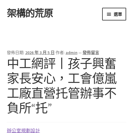
架構的荒原
跳
跳
選單
至
至
導
主
首頁
覽
要
列
內
容
發佈日期:
2026 年 3 月 5 日
作者:
admin
—
發佈留言
中工網評丨孩子興奮
家長安心，工會億嵐
工廠直營托管辦事不
負所“托”
辦公室規劃設計