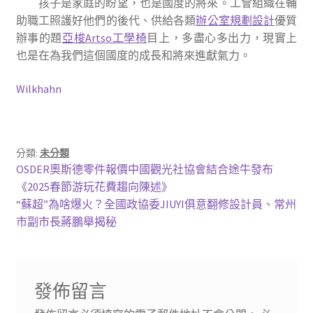
孩子是家庭的盼望，也是國度的將來。工會組織在輔
助職工照護好他們的後代、供給各類
辦公室規劃設計
優質
辦事的題
亞梭Artso工學椅
目上，多盡心多出力，現實上
也是在為我們這個國度的成長和將來進獻氣力。
Wilkhahn
分類:
未分類
文
上
OSDER奧斯德零件報價中國觀光社協會結合途牛發布
一
《2025春節游玩花費趨向陳述》
章
篇
下
“蘇超”為啥爆火？全國政協委JIUYI俱意翻修設計員、常州
導
文
一
市副市長蔣鵬舉揭秘
章:
篇
覽
文
章:
發佈留言