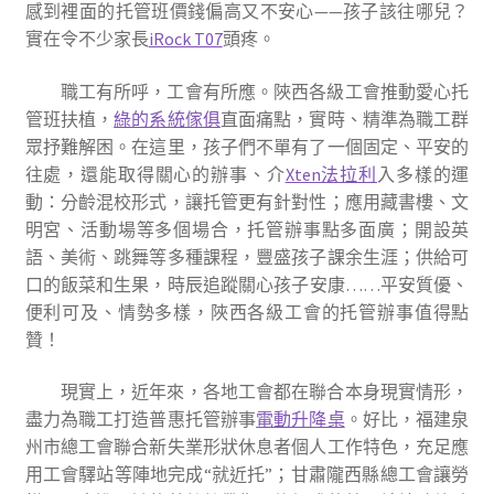
感到裡面的托管班價錢偏高又不安心——孩子該往哪兒？
實在令不少家長
iRock T07
頭疼。
職工有所呼，工會有所應。陜西各級工會推動愛心托
管班扶植，
綠的系統傢俱
直面痛點，實時、精準為職工群
眾抒難解困。在這里，孩子們不單有了一個固定、平安的
往處，還能取得關心的辦事、介
Xten法拉利
入多樣的運
動：分齡混校形式，讓托管更有針對性；應用藏書樓、文
明宮、活動場等多個場合，托管辦事點多面廣；開設英
語、美術、跳舞等多種課程，豐盛孩子課余生涯；供給可
口的飯菜和生果，時辰追蹤關心孩子安康……平安質優、
便利可及、情勢多樣，陜西各級工會的托管辦事值得點
贊！
現實上，近年來，各地工會都在聯合本身現實情形，
盡力為職工打造普惠托管辦事
電動升降桌
。好比，福建泉
州市總工會聯合新失業形狀休息者個人工作特色，充足應
用工會驛站等陣地完成“就近托”；甘肅隴西縣總工會讓勞