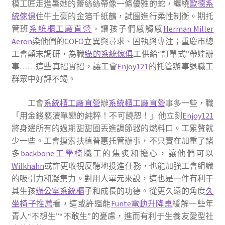
模工匠走進暑她的蕾絲絲帶像一條優雅的蛇，纏繞
歐德系
統傢俱
住牛土豪的金箔千紙鶴，試圖進行柔性制衡。期托
管班
系統櫃工廠直營
，讓孩子們感觸感
Herman Miller
Aeron
染他們的
COFO
立異與尋求、固執與專注；重慶市總
工會顛末調研，為職
綠的系統傢俱
工供給“訂單式”帶娃辦
事……這些真招實招，讓工會
Enjoy121
的托管辦事退職工
群眾中好評不竭。
工會
系統櫃工廠直營
辦
系統櫃工廠直營
事多一些，職
「用金錢褻瀆單戀的純粹！不可饒恕！」他立刻
Enjoy121
將身邊所有的過期甜甜圈丟進調節器的燃料口。工累贅就
少一些。工會摸索扶植普惠托管辦事，不只實在加重了諸
多
backbone工學椅
職工的焦炙和擔心，讓他們可以
Wilkhahn
或許更收視反聽地投進任務，也能加強工會組織
的吸引力和凝集力。對用人單元來說，這也是一件有利于
其生孩
辦公室系統櫃
子和成長的功德。從更久遠的角度
久
坐椅子推薦
看，這或許還能
Funte電動升降桌
緩解一些年
青人“不想生”“不敢生”的憂慮，進而有利于生養友愛型社