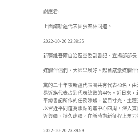
謝應君:
上面請新疆代表團張春林同道。
2022-10-20 23:39:35
新疆維吾爾自治區黨委副書記、宣揚部部長 
媒體伴侶們，大師早晨好。起首感激媒體伴
黨的二十年夜新疆代表團共有代表43名，
易近族代表占到代表總數的44%。近日來
平總書記所作的任務陳述，鼠目寸光，主題
以習近平同道為焦點的黨中心四周，深入貫
近興疆、持久建疆，在新時期新征程上奮力
2022-10-20 23:39:59