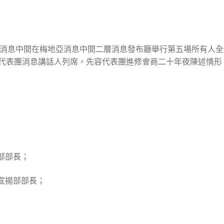
，二十年夜消息中間在梅地亞消息中間二層消息發布廳舉行第五場所有
代表團消息講話人列席，先容代表團進修會商二十年夜陳述情形
部部長；
、宣揚部部長；