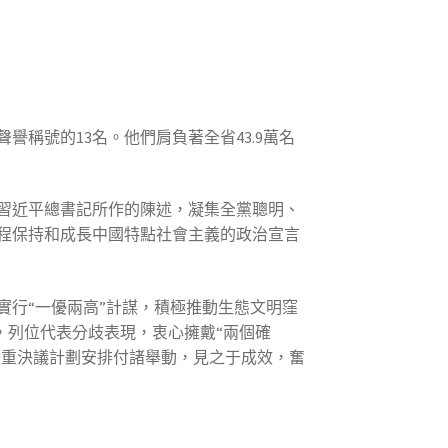
譽稱號的13名。他們肩負著全省43.9萬名
習近平總書記所作的陳述，凝集全黨聰明、
程保持和成長中國特點社會主義的政治宣言
行“一優兩高”計謀，積極推動生態文明窪
，列位代表分歧表現，衷心擁戴“兩個確
嚴重決議計劃安排付諸舉動，見之于成效，奮