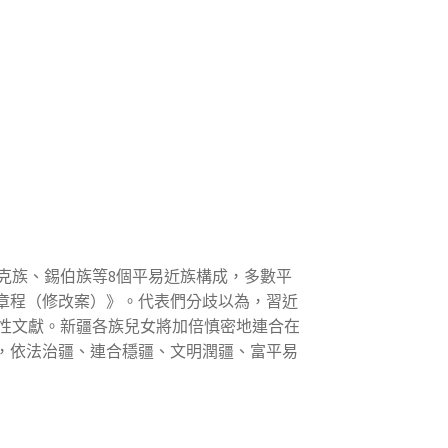
克族、錫伯族等8個平易近族構成，多數平
章程（修改案）》。代表們分歧以為，習近
性文獻。新疆各族兒女將加倍慎密地連合在
，依法治疆、連合穩疆、文明潤疆、富平易