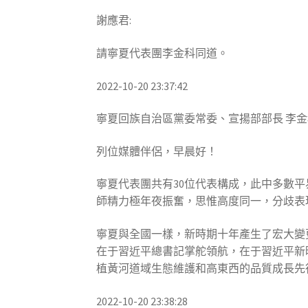
謝應君:
請寧夏代表團李金科同道。
2022-10-20 23:37:42
寧夏回族自治區黨委常委、宣揚部部長 李金
列位媒體伴侶，早晨好！
寧夏代表團共有30位代表構成，此中多數平
師精力極年夜振奮，思惟高度同一，分歧表
寧夏與全國一樣，新時期十年產生了宏大變
在于習近平總書記掌舵領航，在于習近平新
植黃河道域生態維護和高東西的品質成長先
2022-10-20 23:38:28