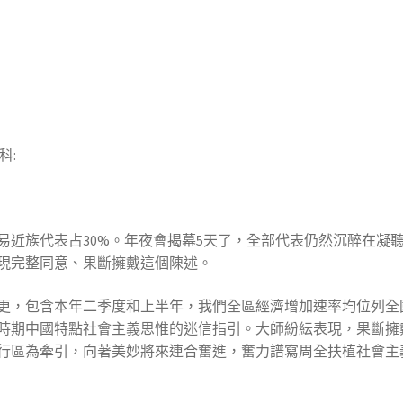
科:
易近族代表占30%。年夜會揭幕5天了，全部代表仍然沉醉在凝
現完整同意、果斷擁戴這個陳述。
更，包含本年二季度和上半年，我們全區經濟增加速率均位列全
時期中國特點社會主義思惟的迷信指引。大師紛紜表現，果斷擁戴
行區為牽引，向著美妙將來連合奮進，奮力譜寫周全扶植社會主