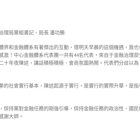
理局黨組書記、局長 潘功勝:
體界和金融體系有著傑出的互動，借明天早晨的這個機遇，我也
感激！中心金融體系代表團一共有44名代表，來自于金融治理
二十年夜陳述，講話積極積極、會商氛圍熱鬧。代表們分歧以為
摯的社會實行基本，陳述起源于實行，是實行的實際升華，是指
，保持黨對金融任務的剛強引導，保持金融任務的政治性、國民
感謝大師。