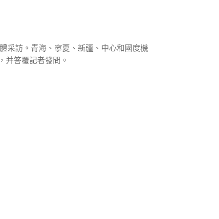
人全體采訪。青海、寧夏、新疆、中心和國度機
，并答覆記者發問。