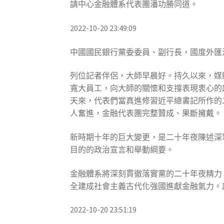
請中心金融體系代表團潘功勝同道。
2022-10-20 23:49:09
中國國民銀行黨委委員、副行長，國度外匯治
列位記者伴侶，大師早晨好。持久以來，媒
寬大員工，向大師的關懷和支撐表現衷心的
天來，代表們當真進修習近平總書記所作的
人奮進，金融代表團完整贊成、果斷擁戴。
新時期十年的巨大變更，是二十年夜陳述深
目的的政治宣言和舉動綱要。
金融體系將深刻貫徹落實黨的二十年夜精力
全建成社會主義古代化強國進獻金融氣力。
2022-10-20 23:51:19