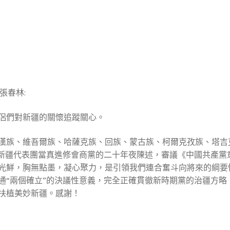
張春林:
侶們對新疆的關懷追蹤關心。
由漢族、維吾爾族、哈薩克族、回族、蒙古族、柯爾克孜族、塔吉
，新疆代表團當真進修會商黨的二十年夜陳述，審議《中國共產黨
光鮮，胸無點墨，凝心聚力，是引領我們連合奮斗向將來的綱要
通“兩個確立”的決議性意義，完全正確貫徹新時期黨的治疆方略
扶植美妙新疆。感謝！