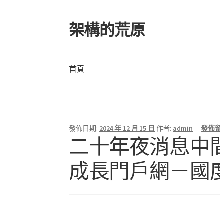
架構的荒原
跳
跳
至
至
導
主
覽
要
首頁
列
內
容
首頁
發佈日期:
2024 年 12 月 15 日
作者:
admin
—
發佈
二十年夜消息中
成長門戶網－國