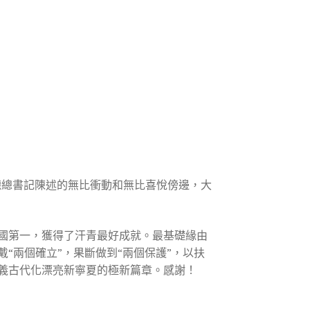
聽總書記陳述的無比衝動和無比喜悅傍邊，大
國第一，獲得了汗青最好成就。最基礎緣由
“兩個確立”，果斷做到“兩個保護”，以扶
義古代化漂亮新寧夏的極新篇章。感謝！