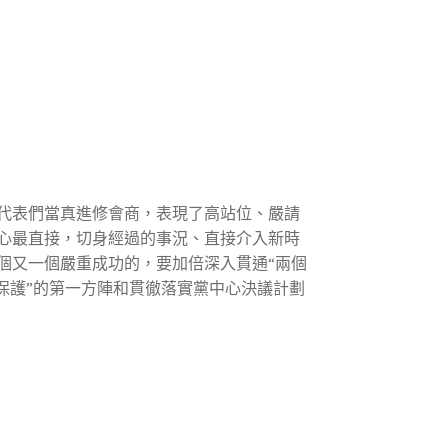
代表們當真進修會商，表現了高站位、嚴請
心最直接，切身經過的事況、直接介入新時
個又一個嚴重成功的，要加倍深入貫通“兩個
保護”的第一方陣和貫徹落實黨中心決議計劃