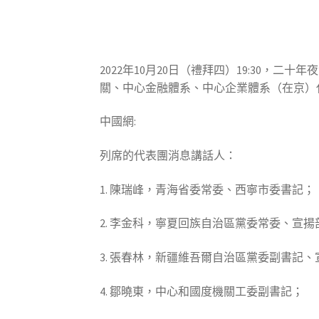
2022年10月20日（禮拜四）19:30
關、中心金融體系、中心企業體系（在京）
中國網:
列席的代表團消息講話人：
1. 陳瑞峰，青海省委常委、西寧市委書記；
2. 李金科，寧夏回族自治區黨委常委、宣揚
3. 張春林，新疆維吾爾自治區黨委副書記
4. 鄒曉東，中心和國度機關工委副書記；