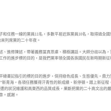
和任務一線的黨員11名，多數平易近族黨員10名，取得過全國聲
地來列席黨的二十年夜。
述、進修陳述，帶著義務當真思慮、積極講話。大師分歧以為，
工作的進步標的目的，是我們黨率領全國各族國民在新時期新征
平總書記指引的標的目的進步，保持綠色成長、生態優先，鼎力實
化”新青海，各項任務獲得汗青性的新成績、新停頓。踏上新征程
態周遭的狀況維護和高東西的品質成長，果斷把黨的二十高文出的
章。感謝。