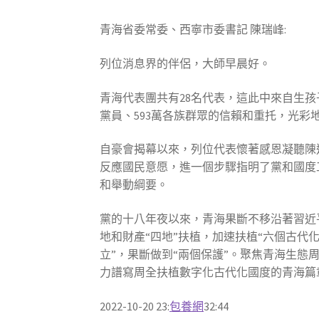
青海省委常委、西寧市委書記 陳瑞峰:
列位消息界的伴侶，大師早晨好。
青海代表團共有28名代表，這此中來自生孩子
黨員、593萬各族群眾的信賴和重托，光彩
自豪會揭幕以來，列位代表懷著感恩凝聽陳
反應國民意愿，進一個步驟指明了黨和國度
和舉動綱要。
黨的十八年夜以來，青海果斷不移沿著習近
地和財產“四地”扶植，加速扶植“六個古代
立”，果斷做到“兩個保護”。聚焦青海生
力譜寫周全扶植數字化古代化國度的青海篇
2022-10-20 23:
包養網
32:44