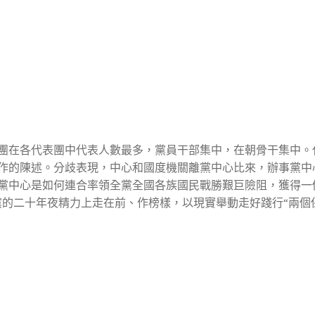
團在各代表團中代表人數最多，黨員干部集中，在朝骨干集中。
作的陳述。分歧表現，中心和國度機關離黨中心比來，辦事黨中
黨中心是如何連合率領全黨全國各族國民戰勝艱巨險阻，獲得一
黨的二十年夜精力上走在前、作榜樣，以現實舉動走好踐行“兩個