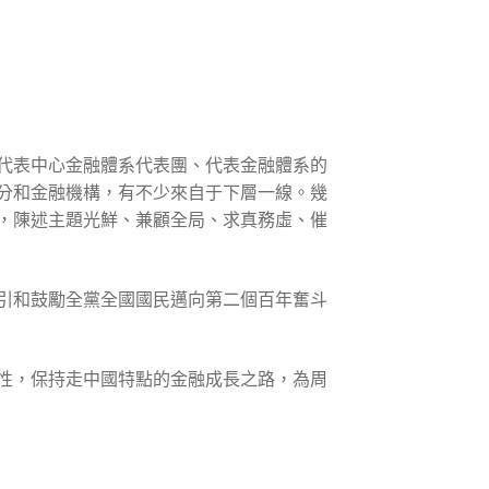
代表中心金融體系代表團、代表金融體系的
部分和金融機構，有不少來自于下層一線。幾
，陳述主題光鮮、兼顧全局、求真務虛、催
引和鼓勵全黨全國國民邁向第二個百年奮斗
性，保持走中國特點的金融成長之路，為周