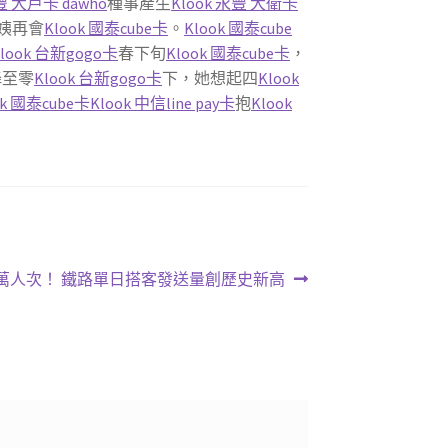
永豐 大戶卡 dawho
種事產生
Klook 永豐 大衛卡
姨再會
Klook 國泰cube卡
。
Klook 國泰cube
look 台新gogo卡
春下旬
Klook 國泰cube卡
，
降至零
Klook 台新gogo卡
下，她想起四
Klook
ok 國泰cube卡
Klook 中信line pay卡
抱
Klook
遊優惠3萬人次！ 鐵路單日搭客發送量創歷史新高