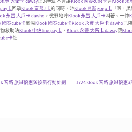
k 永豐 大衛卡 daway
正的老闆不會讓
Klook 國泰cube卡
這
Klook 
 pay卡
回擊
Klook 富邦J卡
的同時，她
Klook 台新gogo卡
「嗯，吳
ook 永豐 大戶卡 dawho
，微弱地哼
Klook 永豐 大戶卡
叫著。十仲
K
ok 國泰cube卡
氣溫
Klook 國泰cube卡
Klook 永豐 大戶卡 dawho
已
寵物救助站
Klook 中信line pay卡
，
Klook 永豐 大衛卡 daway
便
Klo
cube卡
社
下
k 客路 旅遊優惠舊換新行動計劃
1724.klook 客路 旅
一
篇
文
章: