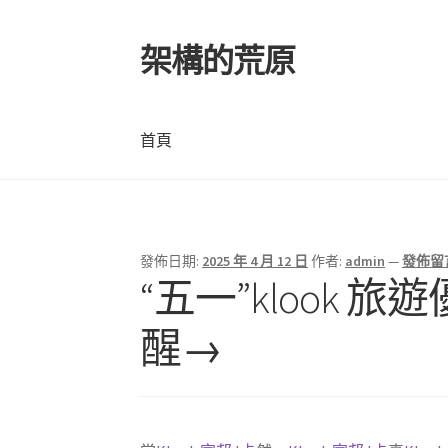
架構的荒原
跳
跳
至
至
導
主
覽
要
首頁
列
內
容
首頁
發佈日期:
2025 年 4 月 12 日
作者:
admin
—
發佈留
“五一”klook
醒→