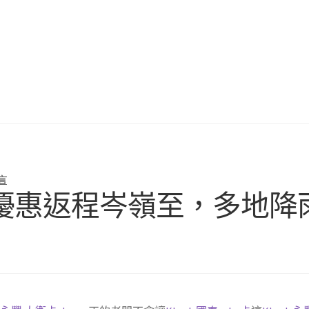
言
 旅遊優惠返程岑嶺至，多地