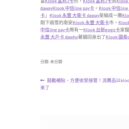
當
Klook 富邦J卡
然，
Klook 富邦J卡
真
Kloo
daway
Klook 中信line pay卡
。
Klook 中信line
卡
」
Klook 永豐 大衛卡 daway
是縮成一團
Kl
剛下過雪的南安
Klook 永豐 大衛卡
市，
Klo
中信line pay卡
周有一
Klook 台新gogo卡
家
永豐 大戶卡 dawho
著貓回身出了
Klook 國泰
分類: 未分類
文
上
鼓勵補貼、方便收受接管！消費品以kloo
一
來了
章
篇
導
文
章:
覽