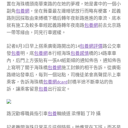
置在海珠橋頭南華東路的在她的夢裡，她是書中的一個小
副角
包養網
，坐在舞臺最左邊暗號放行而略有梗塞，起義
路則因採取由束縛橋下橋后轉年夜新路進進的車流、底本
就有施工及較多車經起義路轉年夜南路
包養網
前去北京路
一帶等緣由，同見行車遲緩。
記者8月3日早上搭乘廣衛路開出的14
包養網評價
路公交車
發
包養
明，底
包養網
本行經海珠
包養感情
橋的14路車車
內，后門上方張貼有一張A4紙鉅細的通知佈告，通知佈告
上寫明了關于海珠橋
包養網
施工封鎖的相干告訴。從廣衛
路總站發車后，每到一個站點，司機徒弟會高聲提示上車
乘客，告訴海珠橋
包養網dcard
封橋半途不斷車站的告
訴，讓乘客留意
包養
出行設定。
路況勸導職員指引車
包養
輛繞道 梁懌韜 丁玲 攝
記者離開海珠日常平凡這個時辰，她應當在下班，而不是