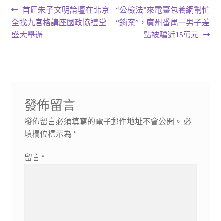
文
上
下
首屆朱子文明論壇在北京
“公檢法”來電臺包養網幫忙
一
一
全找九宮格講座國政協禮堂
“銷案”，廣州番禺一男子差
章
篇
篇
盛大舉辦
點被騙近15萬元
導
文
文
章:
章:
覽
發佈留言
發佈留言必須填寫的電子郵件地址不會公開。
必
填欄位標示為
*
留言
*