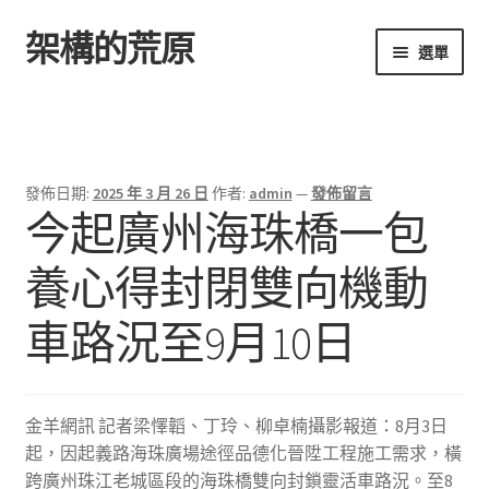
架構的荒原
跳
跳
選單
至
至
導
主
首頁
覽
要
列
內
容
發佈日期:
2025 年 3 月 26 日
作者:
admin
—
發佈留言
​今起廣州海珠橋一包
養心得封閉雙向機動
車路況至9月10日
金羊網訊 記者梁懌韜、丁玲、柳卓楠攝影報道：8月3日
起，因起義路海珠廣場途徑品德化晉陞工程施工需求，橫
跨廣州珠江老城區段的海珠橋雙向封鎖靈活車路況。至8