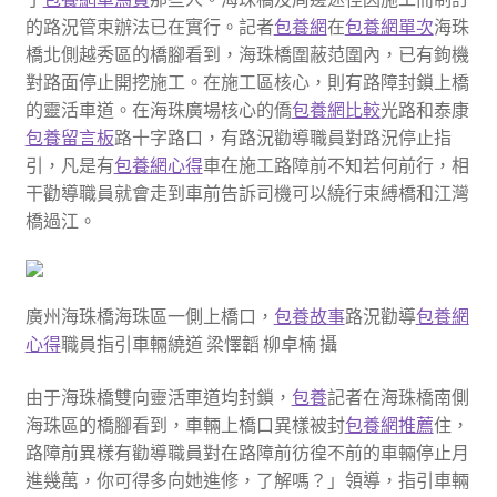
的路況管束辦法已在實行。記者
包養網
在
包養網單次
海珠
橋北側越秀區的橋腳看到，海珠橋圍蔽范圍內，已有鉤機
對路面停止開挖施工。在施工區核心，則有路障封鎖上橋
的靈活車道。在海珠廣場核心的僑
包養網比較
光路和泰康
包養留言板
路十字路口，有路況勸導職員對路況停止指
引，凡是有
包養網心得
車在施工路障前不知若何前行，相
干勸導職員就會走到車前告訴司機可以繞行束縛橋和江灣
橋過江。
廣州海珠橋海珠區一側上橋口，
包養故事
路況勸導
包養網
心得
職員指引車輛繞道 梁懌韜 柳卓楠 攝
由于海珠橋雙向靈活車道均封鎖，
包養
記者在海珠橋南側
海珠區的橋腳看到，車輛上橋口異樣被封
包養網推薦
住，
路障前異樣有勸導職員對在路障前彷徨不前的車輛停止月
進幾萬，你可得多向她進修，了解嗎？」領導，指引車輛