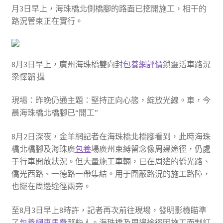
月3日早上，海珠橋北側橋腳的路面已挖開施工，相干的
路況管束正在實行。
8月3日早上，廣州海珠橋雙向封
包養網評價
鎖靈活車路況
梁懌韜 攝
現場：昨晚仍通主題：堅持正向心態，綻放光線。車，今
晨海珠橋北橋腳已“開工”
8月2日深夜，金羊網記者在海珠橋北橋腳看到，此時海珠
橋北橋腳及海珠廣
包養
場廣州束縛留念像周邊途徑，仍處
于行車開放狀況。但大量施工車輛，已在周邊的僑光路、
僑光西路、一德路一帶集結。用于圍蔽路況的施工路障，
也擺在周邊途徑兩旁。
至8月3日早上8時許，記者再次前往現場，發明影機瞄準
了
包養網車馬費
那些人。海珠橋及周邊途徑因施工而制訂