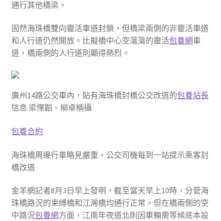
通行其他橋梁。
固然海珠橋雙向靈活車道封鎖，但橋梁兩側的非靈活車道
和人行道仍然開放。比擬橋中心空蕩蕩的靈活
包養網
車
道，橋兩側的人行道則顯得熱烈。
廣州14路公交車內，貼有海珠橋封橋公交改道的
包養站長
信息 梁懌韜、柳卓楠攝
包養合約
海珠橋周邊行車略見嚴重，公交司機每到一站提示乘客封
橋改道
金羊網記者8月3日早上發明，截至當天早上10時，分管海
珠橋路況的束縛橋和江灣橋均通行正常。但在橋兩側的空
中路況
包養網
方面，江南年夜道北則因車輛需等候底本設