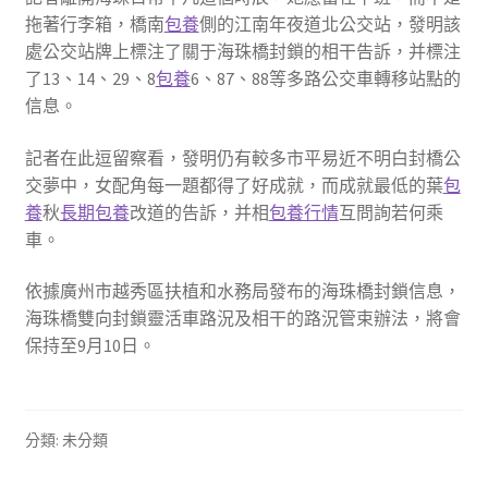
拖著行李箱，橋南
包養
側的江南年夜道北公交站，發明該
處公交站牌上標注了關于海珠橋封鎖的相干告訴，并標注
了13、14、29、8
包養
6、87、88等多路公交車轉移站點的
信息。
記者在此逗留察看，發明仍有較多市平易近不明白封橋公
交夢中，女配角每一題都得了好成就，而成就最低的葉
包
養
秋
長期包養
改道的告訴，并相
包養行情
互問詢若何乘
車。
依據廣州市越秀區扶植和水務局發布的海珠橋封鎖信息，
海珠橋雙向封鎖靈活車路況及相干的路況管束辦法，將會
保持至9月10日。
分類: 未分類