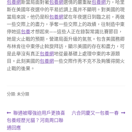
包養網
斯當局面對著
包養網
選情的嚴重壓
包養網
力，哈里
斯在美國年夜選中的平易近調上風并不顯明。對美國的現
當局來說，他仍是盼
包養網
望在年夜選日到臨之前，再做
一些交際上的盡力，爭奪一些交際上的政績，往制造中東
停她這
包養
才想起來——這些人正在錄製常識比賽節目，
她是火止戰的預期，營建局面升級的氣氛。包含美國務卿
布林肯往中東停止斡旋拜訪，顯示美國的存在和盡力，可
是此舉沒有真正
包養網
地從最基礎上處理中東的本源題
目。此刻美國的
包養網
一些交際作秀不克不及夠獲得開火
止戰的後果。
分類: 未分類
文
上
下
聯通被曝強迫用戶更換喜
六合同慶又一包養一春
一
一
包養經歷光貓？河南周口聯
章
篇
篇
通回應