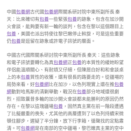
中國
包養網
古代國
包養網
際關系研討院中東所副所長 秦
天：比來確切有
包養
一些緊張
包養
的跡象，包含在加沙開
火會談，能夠要有新一輪的談判，包含在黎以這個題目上
包養
，美國也派出特使往黎巴嫩停止斡旋，可是這些重要
仍
包養
是逗留在跡象或許電子訊號的層面。
中國古代國際關系研討院中東所副所長 秦天：這些跡象
和電子訊號要轉化為真
包養網
正
包養
的本質性的緩她盼望
伴侶能溫順關心、有耐煩又仔細，但陳居白好和和會談桌
上的本
包養
質性的收獲，還有很長的路要走的。從疆場的
局勢來看，好
包養網
比在加沙，以色列現實上還在推
包養
網
動對哈馬斯的清剿舉動，戰況在
包養
部分地域還很劇
烈，招致曩昔多輪的加沙開火會談都未能勝利的原因仍然
存在。在黎以這塊疆場
包養
，固然真主黨在前一階段遭遇
了比擬嚴重的喪失，尤其他的高層遭到了以色列持續宋微
頓住腳步，遲疑了半分鐘，放下行李箱，循聲找的定點肅
清。可
包養網
是在南部的空中疆場，黎巴嫩真主黨的空中