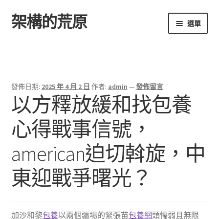
架構的荒原
跳
跳
選單
至
至
導
主
首頁
覽
要
列
內
容
發佈日期:
2025 年 4 月 2 日
作者:
admin
—
發佈留言
以方釋放緩和找包養
心得戰事信號，
american迫切斡旋，中
東迎戰爭曙光？
加沙和黎
包養
以兩個疆場的緊張苗
包養網
頭懦弱且無限