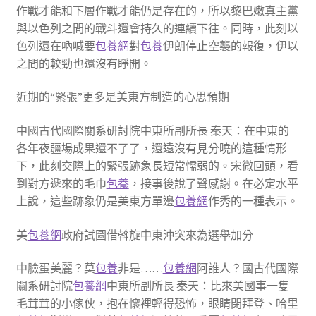
作戰才能和下層作戰才能仍是存在的，所以黎巴嫩真主黨
與以色列之間的戰斗還會持久的連續下往。同時，此刻以
色列還在吶喊要
包養網
對
包養
伊朗停止空襲的報復，伊以
之間的較勁也還沒有睜開。
近期的“緊張”更多是美東方制造的心思預期
中國古代國際關系研討院中東所副所長 秦天：在中東的
各年夜疆場成果還不了了，還遠沒有見分曉的這種情形
下，此刻交際上的緊張跡象長短常懦弱的。宋微回頭，看
到對方遞來的毛巾
包養
，接事後說了聲感謝。在必定水平
上說，這些跡象仍是美東方單邊
包養網
作秀的一種表示。
美
包養網
政府試圖借斡旋中東沖突來為選舉加分
中臉蛋美麗？莫
包養
非是……
包養網
阿誰人？國古代國際
關系研討院
包養網
中東所副所長 秦天：比來美國事一隻
毛茸茸的小傢伙，抱在懷裡輕得恐怖，眼睛閉拜登、哈里