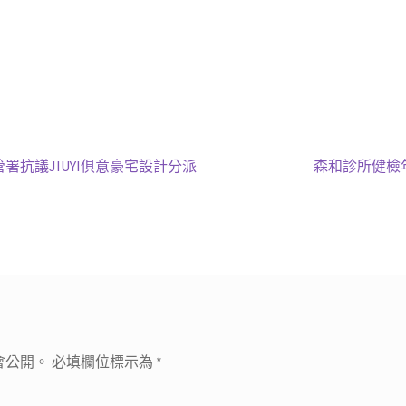
下
署抗議JIUYI俱意豪宅設計分派
森和診所健檢
一
篇
文
章:
會公開。
必填欄位標示為
*