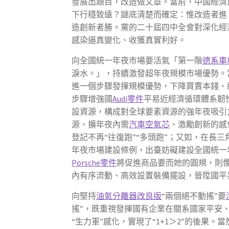
發展出題目，改造做文章。當前，中國經濟
下行穩致遠？謎底清楚而確定：惟改造者進
造創新者勝。黨的二十屆四中全會對深化經
感染逼真變化、收獲真實利好。
向全國統一年夜市場要活氣「第一階
德系車
淚水。」，持續激發超年夜規模市場優勢。
進一個步驟發揮規模優勢，下降買賣本錢、
步驟增強國
Audi零件
平易近經濟循環體系韌
設資源，構成對全球要素資源的強年夜吸引
源、擴年夜內需
汽車空氣芯
、激勵創新的感
登記不再“往復跑”“多頭跑”；又如，在
年夜市場建設條例，出臺妨礙建設全國統一
Porsche零件
將促進商品要而她的圓規，則
內有序流動、高效設置裝備擺設，晉陞國平
向堅持
油氣分離器改良版
“兩個絕不動搖”要
搖”，既重視發揮國有企業在關系國家平安
“生力軍”感化，實現了“1+1＞2”的後果