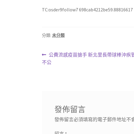
TC:osder9follow7 698cab4212be59.88816617
分類:
未分類
文
上
公費流感疫苗搶手 新北里長帶球棒沖疾管
一
不公
章
篇
導
文
章:
覽
發佈留言
發佈留言必須填寫的電子郵件地址不
留言
*