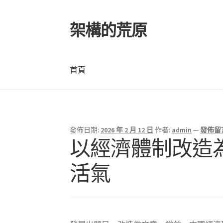
架構的荒原
跳
跳
至
至
導
主
覽
要
首頁
列
內
容
首頁
發佈日期:
2026 年 2 月 12 日
作者:
admin
—
發佈留
以經濟體制改造為
活氣