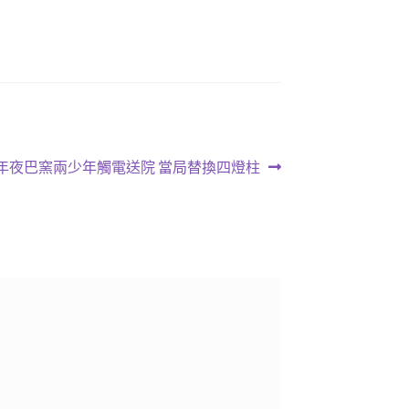
年夜巴窯兩少年觸電送院 當局替換四燈柱