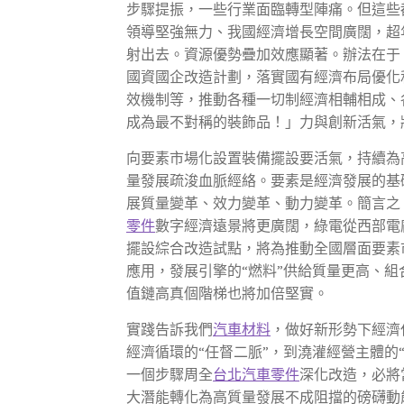
步驟提振，一些行業面臨轉型陣痛。但這些
領導堅強無力、我國經濟增長空間廣闊，超
射出去。資源優勢疊加效應顯著。辦法在于
國資國企改造計劃，落實國有經濟布局優化
效機制等，推動各種一切制經濟相輔相成、
成為最不對稱的裝飾品！」力與創新活氣，
向要素市場化設置裝備擺設要活氣，持續為
量發展疏浚血脈經絡。要素是經濟發展的基
展質量變革、效力變革、動力變革。簡言之
零件
數字經濟遠景將更廣闊，綠電從西部電廠
擺設綜合改造試點，將為推動全國層面要素
應用，發展引擎的“燃料”供給質量更高、
值鏈高真個階梯也將加倍堅實。
實踐告訴我們
汽車材料
，做好新形勢下經濟
經濟循環的“任督二脈”，到澆灌經營主體的
一個步驟周全
台北汽車零件
深化改造，必將
大潛能轉化為高質量發展不成阻擋的磅礴動