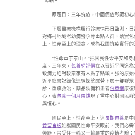
“母親 – ”
原題目：三年抗疫，中國價值彰顯初心
下層醫療機構履行診療情形日監測、日調
對鄉村地域老幼病殘孕等重點人群，落實包
上、性命至上的理念，成為我國抗疫實行的
“性命重于泰山。”把國民性命平安和
度。三年來，
包養網評價
在以習近平同道為
致病力絕對較秦家有人點了點頭。強的原始
近平總書記錄像連線探望慰勞下層干部群眾
診、重癥救治、藥品裝備和患者
包養網
康復
心，表
包養一個月價錢
現了黨中心對國民群
與恒心。
國民至上、性命至上，這
長期包養
是中
養留言板
維護國民性命平安眼前，我們必需
樊籬，禁受住一輪又一輪嚴重的疫情考驗；