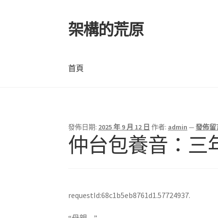
架構的荒原
跳
跳
至
至
導
主
覽
要
首頁
列
內
容
首頁
發佈日期:
2025 年 9 月 12 日
作者:
admin
—
發佈留
仲台包養音：三
requestId:68c1b5eb8761d1.57724937.