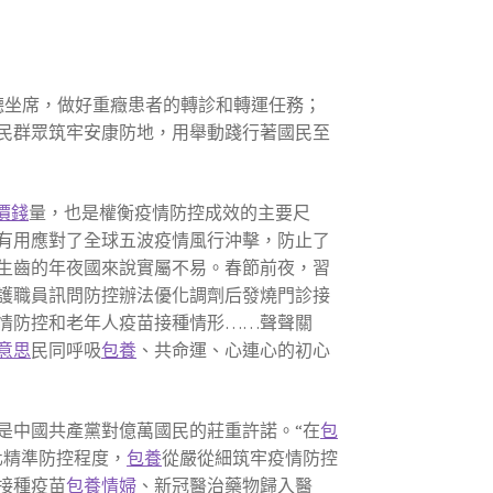
聽坐席，做好重癥患者的轉診和轉運任務；
民群眾筑牢安康防地，用舉動踐行著國民至
價錢
量，也是權衡疫情防控成效的主要尺
有用應對了全球五波疫情風行沖擊，防止了
多生齒的年夜國來說實屬不易。春節前夜，習
護職員訊問防控辦法優化調劑后發燒門診接
情防控和老年人疫苗接種情形……聲聲關
意思
民同呼吸
包養
、共命運、心連心的初心
是中國共產黨對億萬國民的莊重許諾。“在
包
化精準防控程度，
包養
從嚴從細筑牢疫情防控
接種疫苗
包養情婦
、新冠醫治藥物歸入醫