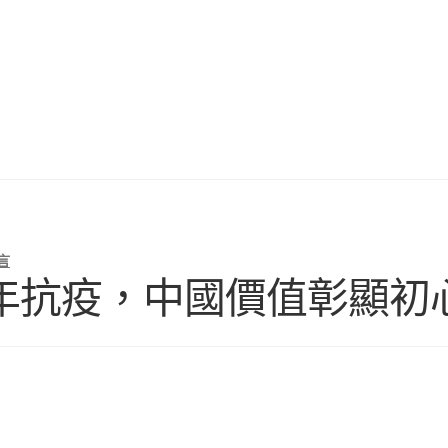
言
年抗疫，中國價值彰顯初