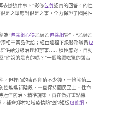
再去辦這件事。”彩修
包養
認真的回答。的性
網
很是之舉應對很是之事，全力保證了國民性
。
劑為“
包養網心得
乙類乙
包養網
管”。“乙類乙
增添相干藥品供給；經由過程下級醫務職員
包
人群供給分級治理和辦事……積極應對、自動
“你說的是真的嗎？”一個略顯吃驚的聲音
件，但裡面的東西卻值不少錢，一抬就值三
防控進進新階段，一直保持國民至上、性命
持迷信防治、精準施策，實在做好重點機
求，補齊鄉村地域疫情防控的短板
包養網
，