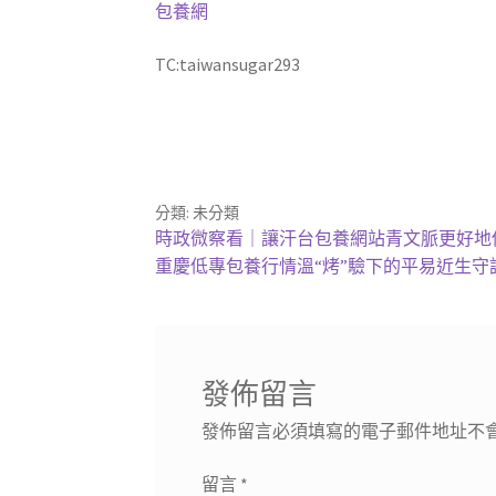
包養網
TC:taiwansugar293
分類: 未分類
文
上
時政微察看｜讓汗台包養網站青文脈更好地
一
下
重慶低專包養行情溫“烤”驗下的平易近生守
章
篇
一
導
文
篇
章:
文
覽
章:
發佈留言
發佈留言必須填寫的電子郵件地址不
留言
*