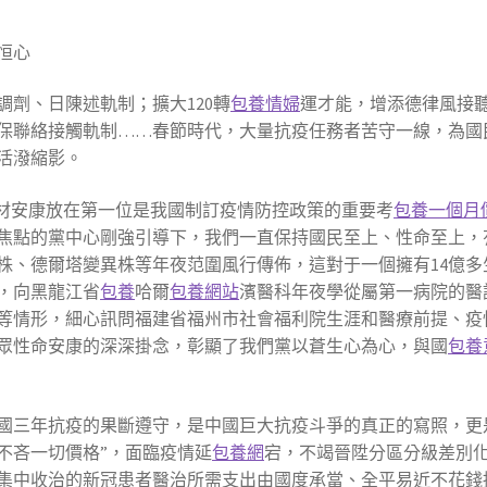
恒心
劑、日陳述軌制；擴大120轉
包養情婦
運才能，增添德律風接
保聯絡接觸軌制……春節時代，大量抗疫任務者苦守一線，為國
活潑縮影。
身材安康放在第一位是我國制訂疫情防控政策的重要考
包養一個月
焦點的黨中心剛強引導下，我們一直保持國民至上、性命至上，
株、德爾塔變異株等年夜范圍風行傳佈，這對于一個擁有14億
，向黑龍江省
包養
哈爾
包養網站
濱醫科年夜學從屬第一病院的醫
等情形，細心訊問福建省福州市社會福利院生涯和醫療前提、疫
眾性命安康的深深掛念，彰顯了我們黨以蒼生心為心，與國
包養
國三年抗疫的果斷遵守，是中國巨大抗疫斗爭的真正的寫照，更
不吝一切價格”，面臨疫情延
包養網
宕，不竭晉陞分區分級差別
集中收治的新冠患者醫治所需支出由國度承當、全平易近不花錢