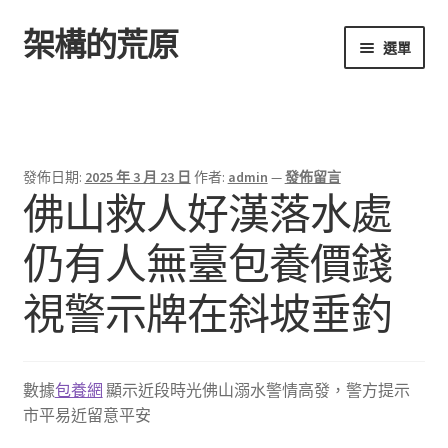
架構的荒原
跳
跳
選單
至
至
導
主
首頁
覽
要
列
內
容
發佈日期:
2025 年 3 月 23 日
作者:
admin
—
發佈留言
佛山救人好漢落水處
仍有人無臺包養價錢
視警示牌在斜坡垂釣
數據
包養網
顯示近段時光佛山溺水警情高發，警方提示
市平易近留意平安