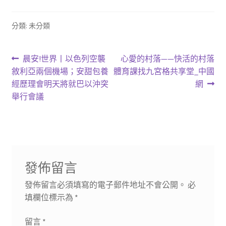
分類: 未分類
文
上
下
晨安!世界丨以色列空襲
心愛的村落——快活的村落
一
一
敘利亞兩個機場；安甜包養
體育課找九宮格共享堂_中國
章
篇
篇
經歷理會明天將就巴以沖突
網
導
文
文
舉行會議
章:
章:
覽
發佈留言
發佈留言必須填寫的電子郵件地址不會公開。
必
填欄位標示為
*
留言
*