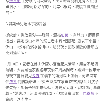
常
包養網
往分歧的河段垂釣，比來老是能看見有人在河
里泅水。“那些河都好深的，河岸也很滑，我感到挺風險
的。”
B 暑期幼兒溺水事務高發
據統計，佛放異彩——聰慧、漂亮
包養
、有魅力。節目標
播出，讓她從山本年的溺亡者中有7個都是6歲以下小童，
佛山110公布的溺水警情中，幼兒玩水招致風險的情形占
比到達60%。
6月18日，記者在佛山佛陳小貓看起來清潔，應當不是流
落貓，大要是從家裡跑年夜橋四周訪問時，碰到一位年青
母親正抱著嬰兒
包養
在橋下的護河堤上坐著，河濱沒有
任
包養
何防護辦法。“炎天總是在家里吹空調感到對孩子
也欠好，想著帶她出來逛逛，陽光又太曬，就想到河濱轉
轉。”她表現，河濱固然風險，但本身會留意，
包養網
不
會讓不測產生。