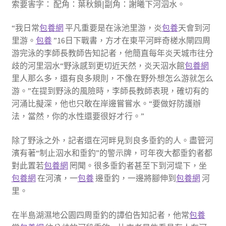
索要害字： 配角：葉秋鎖|副角：謝曦下河泅水。
“我日常
包養網
平凡重要是在泳池里游，炎
包養
天會到河
里游。
包養
”16日下戰書，方才在東平河畔奇槎水閘四周
游完泳的李師長教師告知記者，他簡直每年炎天城市往分
歧的河里泅水“野泳感到更切近天然，炎天泅水館
包養網
里人那么多，還有良多規則，不像在野外想怎么游就怎么
游。”在提到野泳的風險時，李師長教師表現，確切有的
河涌比擬深，他也只敢在岸邊嘗嘗水。“要做好防護辦
法，當然，你的水性還要很好才行。”
除了野泳之外，記者還在河畔見到良多垂釣的人。盡管河
濱有著“制止泅水和垂釣”的警示牌，可年夜大都垂釣者都
對此置若
包養網
罔聞。很多垂釣者甚至下到河堤下，坐
包養網
在河濱，一
包養
邊垂釣，一邊將腳伸到
包養網
河
里。
在半島湖濕地公園四周垂釣的譚伯告知記者，他常
包養