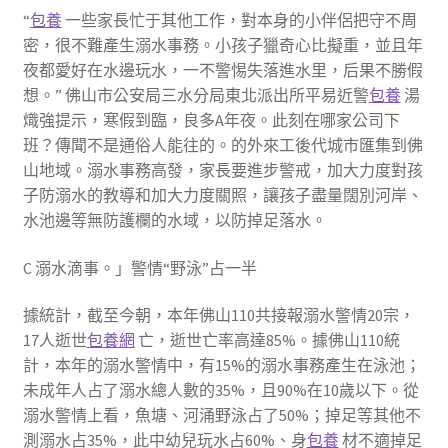
“
包養
一些家長忙于其他工作，對本身的小伴侶把守不周
密，很不難產生溺水事務。小孩子獵奇心比擬重，並且年
夜都愛好在水邊玩水，一不警惕失落進水里，后果不勝假
想。” 佛山市公安局三水分局東北派出所平易近警
包養
湯
熾強提示，寒假到臨，良多A年夜。此刻在哪家公司下
班？傳聞不是通俗人能往的。的外來工後代城市匯集到佛
山地域。溺水事務高發，家長要進步警戒，加大力度對孩
子防溺水的教導和加大力度關照，讓孩子盡量闊別河岸、
水池邊等無防護欄的水域，以防掉足落水。
C 溺水滴事。」警情“野泳”占一半
據統計，截至今朝，本年佛山110共接報溺水警情20宗，
17人逝世
包養網
亡，逝世亡率高達85%。據佛山110統
計，本年的溺水警情中，有15%的溺水事務產生在泳池；
未成年人占了溺水總人數的35%，且90%在10歲以下。從
溺水警情上看，魚塘、河涌野泳占了50%；掉足等其他不
測溺水占35%，此中幼兒玩水占60%、身
包養
材不適掉足