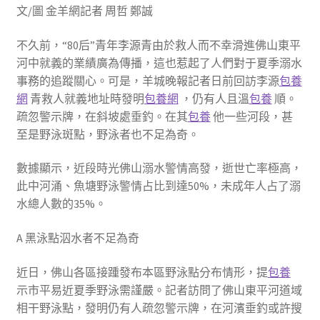
文/圖 金羊網記者 周哲 鄭誠
不久前，“80后”青年李源青由於救人而不幸滑進佛山東平
河中就義的業績廣為傳播，這也惹起了人們對于夏季溺水
事務的追蹤關心。可是，羊城晚報記者日前回訪李源
包養
網
青救人就義地址時發明
包養網
，仍有人且溫
包養
順。
疏忽警示牌，在斜坡處垂釣。在其
包養
他一些河段，甚
至是野泳斑點，野泳者也不足為奇。
數據顯示，近段時光佛山溺水警情高發，逝世亡率極高，
此中河涌、魚塘野泳警情占比到達50%，未成年人占了溺
水總人數的35%。
A 黑泳點泅水者不足為奇
近日，佛山各區接踵發布本區野泳點分布情形，提
包養
示市平易近夏季野泳需謹嚴。記者訪問了佛山東平河道域
相干野泳點，發明仍有人疏忽警示牌，在河濱垂釣或許搜