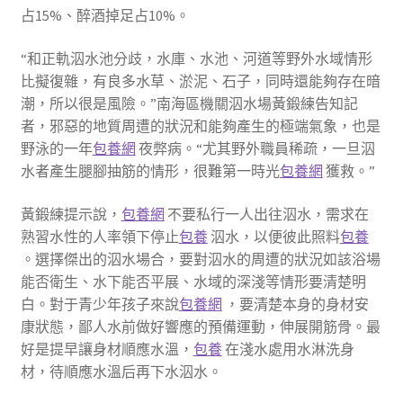
占15%、醉酒掉足占10%。
“和正軌泅水池分歧，水庫、水池、河道等野外水域情形
比擬復雜，有良多水草、淤泥、石子，同時還能夠存在暗
潮，所以很是風險。”南海區機關泅水場黃鍛練告知記
者，邪惡的地質周遭的狀況和能夠產生的極端氣象，也是
野泳的一年
包養網
夜弊病。“尤其野外職員稀疏，一旦泅
水者產生腿腳抽筋的情形，很難第一時光
包養網
獲救。”
黃鍛練提示說，
包養網
不要私行一人出往泅水，需求在
熟習水性的人率領下停止
包養
泅水，以便彼此照料
包養
。選擇傑出的泅水場合，要對泅水的周遭的狀況如該浴場
能否衛生、水下能否平展、水域的深淺等情形要清楚明
白。對于青少年孩子來說
包養網
，要清楚本身的身材安
康狀態，鄙人水前做好響應的預備運動，伸展開筋骨。最
好是提早讓身材順應水溫，
包養
在淺水處用水淋洗身
材，待順應水溫后再下水泅水。