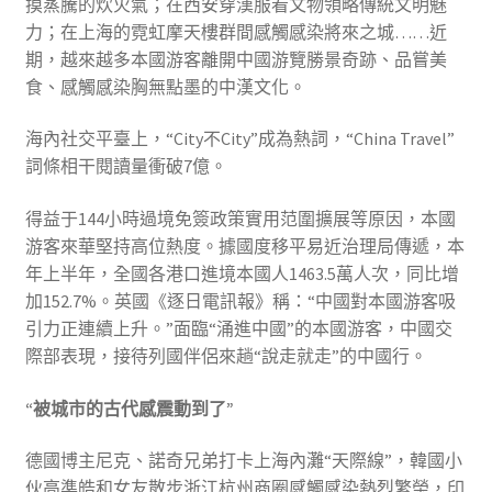
摸蒸騰的炊火氣；在西安穿漢服看文物領略傳統文明魅
力；在上海的霓虹摩天樓群間感觸感染將來之城……近
期，越來越多本國游客離開中國游覽勝景奇跡、品嘗美
食、感觸感染胸無點墨的中漢文化。
海內社交平臺上，“City不City”成為熱詞，“China Travel”
詞條相干閱讀量衝破7億。
得益于144小時過境免簽政策實用范圍擴展等原因，本國
游客來華堅持高位熱度。據國度移平易近治理局傳遞，本
年上半年，全國各港口進境本國人1463.5萬人次，同比增
加152.7%。英國《逐日電訊報》稱：“中國對本國游客吸
引力正連續上升。”面臨“涌進中國”的本國游客，中國交
際部表現，接待列國伴侶來趟“說走就走”的中國行。
“被城市的古代感震動到了”
德國博主尼克、諾奇兄弟打卡上海內灘“天際線”，韓國小
伙高準皓和女友散步浙江杭州商圈感觸感染熱烈繁榮，印