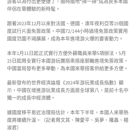
游客以為付出更便捷了，隨時隨地“掃一掃”成為良多本國
伴侶在華體驗的新時髦。
跟著2023年12月以來對法國、德國、澳年夜利亞等15個國
度試行片面免簽政策，中國72/144小時過境免簽政策實用
國度范圍不竭擴展，成為本年進境游火爆的要害動力。
本年1月11日起正式實行方便外籍職員來華5項辦法，5月
15日起周全實行本國游玩團搭乘搭座郵輪進境免簽政策，
中國當局發布更多舉動，為本國來華搭客供給更多方便。
最新發布的世界經濟論壇《2024年游玩業成長指數》顯
示，中國在增進游玩業成長方面居全球第八，是前十名中
獨一的成長中經濟體。
據國度移平易近治理局估計，本年下半年，本國人來華熱
度將連續升溫。（記者周文其、陳愛平、吳夢、羅鑫、楊
淑君）