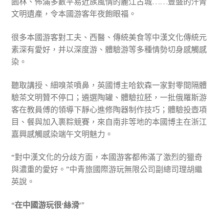
園林、佈滿多數平易近族風情的麗江古城……豐盛的汗青
文明遺產，令本國游客年夜飽眼福。
很多本國游客對工夫、西醫、傳統美食等中漢文化傳統元
素深有愛好，并以深度游、體驗游等多種情勢切身感觸感
染。
聽取講授、細嗅茶噴鼻，英國博主哈欽森一家對零間隔體
驗茶文明贊不停口；遴選陶罐、體驗拉胚，一批俄羅斯游
客在教員傅的領導下靜心進修陶器制作技巧；體驗投壺項
目、餐與加入裹粽競賽，來自南非等地的本國博主在浙江
嘉興感觸感染端午文明魅力。
“對中漢文化的分歧方面，本國游客都佈滿了激烈的獵奇
與濃重的愛好。”中青旅國際游玩無限公司副總司理胡繼
英說。
“在中國游玩很‘絲滑’”