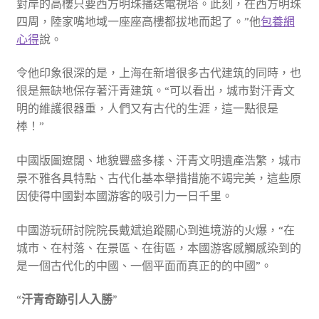
對岸的高樓只要西方明珠播送電視塔。此刻，在西方明珠
四周，陸家嘴地域一座座高樓都拔地而起了。”他
包養網
心得
說。
令他印象很深的是，上海在新增很多古代建筑的同時，也
很是無缺地保存著汗青建筑。“可以看出，城市對汗青文
明的維護很器重，人們又有古代的生涯，這一點很是
棒！”
中國版圖遼闊、地貌豐盛多樣、汗青文明遺產浩繁，城市
景不雅各具特點、古代化基本舉措措施不竭完美，這些原
因使得中國對本國游客的吸引力一日千里。
中國游玩研討院院長戴斌追蹤關心到進境游的火爆，“在
城市、在村落、在景區、在街區，本國游客感觸感染到的
是一個古代化的中國、一個平面而真正的的中國”。
“汗青奇跡引人入勝”