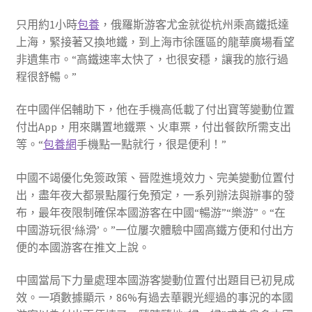
只用約1小時
包養
，俄羅斯游客尤金就從杭州乘高鐵抵達
上海，緊接著又換地鐵，到上海市徐匯區的龍華廣場看望
非遺集市。“高鐵速率太快了，也很安穩，讓我的旅行過
程很舒暢。”
在中國伴侶輔助下，他在手機高低載了付出寶等變動位置
付出App，用來購置地鐵票、火車票，付出餐飲所需支出
等。“
包養網
手機點一點就行，很是便利！”
中國不竭優化免簽政策、晉陞進境效力、完美變動位置付
出，盡年夜大都景點履行免預定，一系列辦法與辦事的發
布，最年夜限制確保本國游客在中國“暢游”“樂游”。“在
中國游玩很‘絲滑’。”一位屢次體驗中國高鐵方便和付出方
便的本國游客在推文上說。
中國當局下力量處理本國游客變動位置付出題目已初見成
效。一項數據顯示，86%有過去華觀光經過的事況的本國