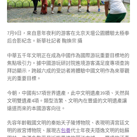
7月9日，來自意年夜利的游客在北京天壇公園體驗太極拳
后合影紀念。新華社記者 鞠煥宗 攝
中華五千年文明正在成為中國作為國際游玩重要目標地的
焦點吸引力。據中國游玩研討院進境游客滿足度專項查詢
拜訪顯示，跨越六成的受訪者將體驗中國文明作為來華觀
光的重要目標。
今朝，中國有57項世界遺產，此中文明遺產39項、天然與
文明雙遺產4項。類型浩繁、文明內在豐盛的文明遺產讓
遠道而來的本國游客向往。
先容年齡戰國文明的秦始天子陵博物院、表現明清宮廷文
明的故宮博物院、展現古
包養
代士年夜夫隱逸文明的姑蘇