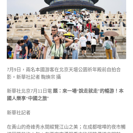
7月9日，兩名本國游客在北京天壇公園祈年殿前自拍合
影。新華社記者 鞠煥宗 攝
新華社北京7月11日電
題：來一場“說走就走”的暢游！本
國人樂享“中國之旅”
新華社記者
在黃山的奇峰秀水間縱覽江山之美；在成都喧嘩的夜市觸