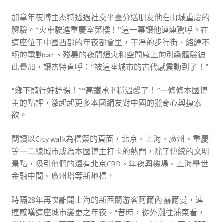
加拿年夜博主杰特透過社交平臺分送朋友他在山城重慶的
體驗。“火車駛進重慶室第樓！”這一幕讓他連連驚呼。在
這座位于中國西部的年夜都會里，干凈的步行街、絡繹不
絕的電動car 、殘暴的夜間燈火和空間感上的別緻體驗彼
此疊加，讓杰特直呼：“被這座城市的古代感震動到了！”
“鄉下騎行好舒暢！”“高鐵承平穩溫馨了！”一條條本國博
主的點評，激起起更多本國網友對中國的獵奇心與摸索
欲。
閱讀以City walk為標簽的頁面，北京、上海、廣州、重慶
等一二線城市成為本國博主打卡的熱門，除了傳統的文明
景點，吸引他們的還有北京CBD、年夜興機場、上海舉世
金融中間、廣州塔等新地標。
時隔28年再次離開上海的新西蘭游客阿爾內·赫爾曼，連
連感嘆這座城市變更之年夜。“昔時，從外灘往浦東看，