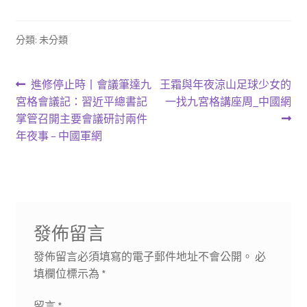
分類: 未分類
文
上
下
進修停止時丨會議筆達九
王霜與年夜涼山足球少女的
一
一
宮格會議記：習近平總書記
一找九宮格講座周_中國網
章
篇
篇
掌管召開主要會議研討兩件
導
文
文
年夜事 – 中國軍網
章:
章:
覽
發佈留言
發佈留言必須填寫的電子郵件地址不會公開。
必
填欄位標示為
*
留言
*