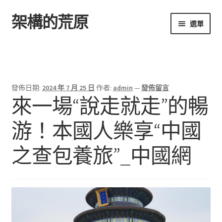
架構的荒原
跳
跳
選單
至
至
導
主
首頁
覽
要
列
內
容
發佈日期:
2024 年 7 月 25 日
作者:
admin
—
發佈留言
來一場“說走就走”的暢
游！本國人樂享“中國
之查包養旅”_中國網