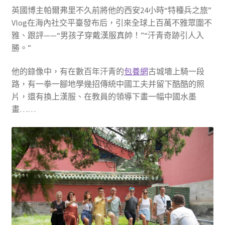
英國博主帕爾弗里不久前將他的西安24小時“特種兵之旅”
Vlog在海內社交平臺發布后，引來全球上百萬不雅眾圍不
雅、跟評——“男孩子穿戴漢服真帥！”“汗青奇跡引人入
勝。”
他的錄像中，有在數百年汗青的
包養網
古城墻上騎一段
路，有一拳一腳地學幾招傳統中國工夫并留下酷酷的照
片，還有換上漢服、在教員的領導下畫一幅中國水墨
畫……