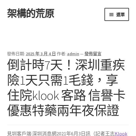
架構的荒原
跳
跳
選單
至
至
導
主
首頁
覽
要
列
內
容
發佈日期:
2025 年 3 月 4 日
作者:
admin
—
發佈留言
倒計時7天！深圳重疾
險1天只需1毛錢，享
住院klook 客路 信譽卡
優惠特藥兩年夜保證
見圳客戶端·深圳消息網2021年6月3日訊（記者王志
Klook