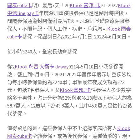
國泰cube卡
明）最后7天！20
Klook 富邦J卡
21-2022
Klook
中信line pay卡
年度深圳重疾險參保已進進倒計時階段，
間隔參保通道封閉僅剩最后7天。凡深圳基礎醫療保險參
保人，不限年紀、個人工作、病史、戶籍均可
Klook 國泰
cube卡
參保。保證刻日為2021年7月1日-2022年6月30日。
每小時3240人，全家長幼齊參保
從2
Klook 永豐 大衛卡 daway
021年5月10日小我參保開
啟，截止到5月30日，2021-2022年醫保年度深圳重疾險均
勻每小時參保量約為3240單；單筆最年夜成交額為273
元，包括7名參保人。女
Klook 富邦J卡
性參保人多少數字
略多于男性，占比分辨為52%與48%.18歲以下參保人約為
58.7萬人，12歲以下為43.8萬人，此中45.8萬人是怙恃為後
代參保。
值得留意的是，這些參保人中不少選擇家庭所有人
Klook
國泰cube卡
全體參保，或為後代參保。這種情形的呈現，