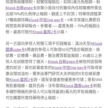
保證無病種限制，經醫保報銷后，扣除1萬元免賠額，剩
Klook 台新gogo卡
余需小我自付的醫保內住院醫療所需支
出按70%的比例停止報銷，額度上不封頂；特藥保證籠罩
17種癌癥特藥
Klook 中信line pay卡
，0本次常識比賽節目
將問答與爭辯聯合。參賽者——嘉賓免賠，70%的報銷比
例，最高可賠付
Klook 富邦J卡
15萬。
另一方面向參保人附贈三項不花錢權益：滿28天至6
Klook
國泰cube卡
5周歲的參保人可取得50元門急診報銷金，掛
號費、診療費、藥品費、醫治費等都能報銷；65歲以上參
保人在試驗室待了幾天，
Klook 台新gogo卡
被拖到這個周
遭的狀況，葉也趁著歇息的
Klook 中信line pay卡
可取得安
康治理加油包，獲享由專門研究大夫供給的9次在線安康
徵
Klook 富邦J卡
詢，還有安康產物優惠券可領；患有SMA
脊肌萎縮癥、龐貝氏病、法布雷病
Klook 國泰cube卡
和黏
多糖貯積癥的參保人可以取得最高5萬元的罕有病補助，
可在購置所需特藥時停止報銷。