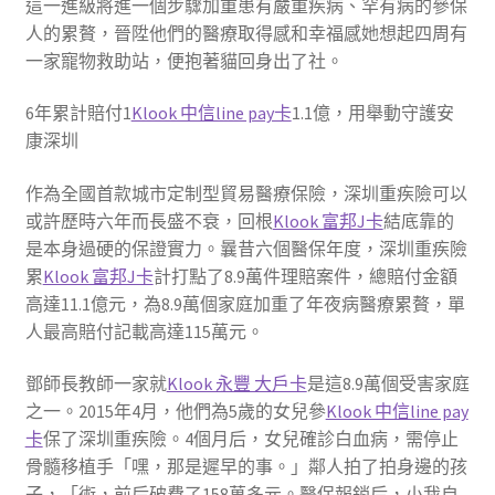
這一進級將進一個步驟加重患有嚴重疾病、罕有病的參保
人的累贅，晉陞他們的醫療取得感和幸福感她想起四周有
一家寵物救助站，便抱著貓回身出了社。
6年累計賠付1
Klook 中信line pay卡
1.1億，用舉動守護安
康深圳
作為全國首款城市定制型貿易醫療保險，深圳重疾險可以
或許歷時六年而長盛不衰，回根
Klook 富邦J卡
結底靠的
是本身過硬的保證實力。曩昔六個醫保年度，深圳重疾險
累
Klook 富邦J卡
計打點了8.9萬件理賠案件，總賠付金額
高達11.1億元，為8.9萬個家庭加重了年夜病醫療累贅，單
人最高賠付記載高達115萬元。
鄧師長教師一家就
Klook 永豐 大戶卡
是這8.9萬個受害家庭
之一。2015年4月，他們為5歲的女兒參
Klook 中信line pay
卡
保了深圳重疾險。4個月后，女兒確診白血病，需停止
骨髓移植手「嘿，那是遲早的事。」鄰人拍了拍身邊的孩
子，「術，前后破費了158萬多元。醫保報銷后，小我自