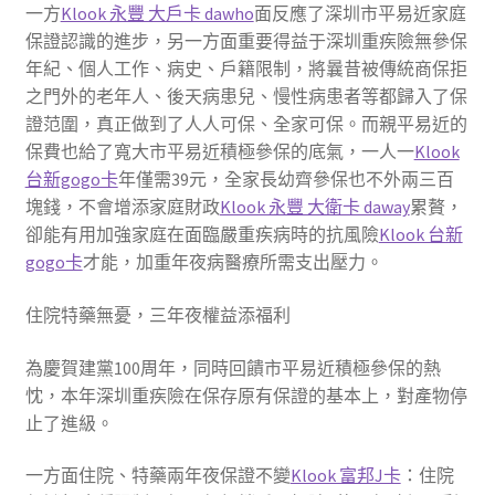
一方
Klook 永豐 大戶卡 dawho
面反應了深圳市平易近家庭
保證認識的進步，另一方面重要得益于深圳重疾險無參保
年紀、個人工作、病史、戶籍限制，將曩昔被傳統商保拒
之門外的老年人、後天病患兒、慢性病患者等都歸入了保
證范圍，真正做到了人人可保、全家可保。而親平易近的
保費也給了寬大市平易近積極參保的底氣，一人一
Klook
台新gogo卡
年僅需39元，全家長幼齊參保也不外兩三百
塊錢，不會增添家庭財政
Klook 永豐 大衛卡 daway
累贅，
卻能有用加強家庭在面臨嚴重疾病時的抗風險
Klook 台新
gogo卡
才能，加重年夜病醫療所需支出壓力。
住院特藥無憂，三年夜權益添福利
為慶賀建黨100周年，同時回饋市平易近積極參保的熱
忱，本年深圳重疾險在保存原有保證的基本上，對產物停
止了進級。
一方面住院、特藥兩年夜保證不變
Klook 富邦J卡
：住院