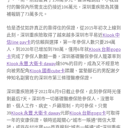
付的醫保內所需支出仍接近106萬元，深圳重疾險為其彌
補報銷了73萬多元。
恰是憑仗如許真正的靠得住的保證，從2015年初次上線到
此刻，深圳重疾險取得了越來越多深圳市平易近
Klook 中
信line pay卡
的信賴與選擇，第一年參保人數只要294萬
人，到2020年已增加到780萬，僅用6年就
Klook 台新gogo
卡
完成了參保人數翻一番，深圳基礎醫保參保人籠罩率到
Klook 永豐 大衛卡 daway
達50%的目的，成為又不經意地
向被男配角
Klook 國泰cube卡
蹂躪、當墊腳石的男配謝夕
伸知名副實在的深圳市第三條理醫療保證。
深圳重疾險將于2021年6月9日截止參保，此刻參保時光僅
剩最后7天。深圳市一切基礎醫療保險參保人，沒豐年
齡、個人工作、病史、戶籍限制，均可參保。只需
39
Klook 永豐 大衛卡 daway
元即
Klook 台新gogo卡
可取得
一年的安康保證，頓時追蹤關心“城市一賬通”微信大眾
號，或許在付出寶app首頁搜刮“城市一帳通”或“深圳重疾