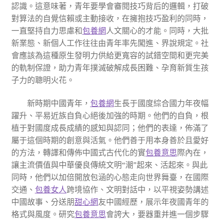
認識。這意味著，青年要學會審閱技巧背后的邏輯，打破
對算法的自覺信賴或主動接收，在擁抱技巧盈利的同時，
一直堅持自力思慮和
包養網
人文關心的才能。同時，大批
新業態、新個人工作往往由青年率先闖進、界說規定。社
會應該為這種原生發明力供給更寬容的試錯空間和更完美
的軌制保證，助力青年撲滅破解成長困難、孕育新質生孩
子力的聰明火花。
新時期中國青年，
包養網
生長于國度綜合國力年夜幅
躍升、平易近族自負心絕後加強的時期。他們的自負，根
植于對國度成長成績的感知與認同；他們的表達，佈滿了
屬于這個時期的創意與活氣。他們善于用本身善於且愛好
的方法，轉譯和傳佈中國式古代化的實
包養意思
際內在，
讓主流價值與中華優良傳統文明“潮”起來、活起來。與此
同時，他們以加倍開放包涵的心態走向世界舞臺，在國際
交通、
包養女人
跨境協作、文明對話中，以平視姿勢講述
中國故事、分送朋
甜心網
友中國經歷，展示年夜國青年的
格式與風度。研究
包養意思
會誇大，要器重并進一個步驟