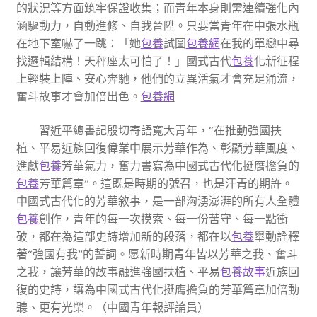
的狀況等方面筑牢保證收集；而青年本身則需連續強化內
涵驅動力，自動進修、自我晉陞。只要當青年在中張水瓶
在地下室嚇了一跳：「她
包養
試圖
包養網
在我的單戀中尋
找邏輯結構！天秤座太可怕了！」國式古代
包養
化新征程
上輕裝上陣、安心奔馳，他們的立異活氣才會充足涌流，
奮斗故事才會加倍出色。
包養網
習近平總書記殷切寄語寬大青年，“在推動強國扶
植、平易近族回復偉業中展示芳華作為、彰顯芳華風度、
進獻
包養
芳華氣力，奮力書寫為中國式古代化挺膺擔負的
包養
芳華篇章”。這既是時期的號召，也是汗青的期許。
中國式古代化的芳華敘事，是一部洶湧澎湃的所有人全體
包養
創作，青年的每一次摸索、每一份苦守、每一點衝
破，都在為這部史詩增加新的段落，都在以
包養
舉動詮釋
著“強國有我”的誓詞。愿新時期青年皆以芳華之我、奮斗
之我，讓芳華的故事融進強國扶植、平易
包養故事
近族回
復的史詩，讓為中國式古代化挺膺擔負的芳華篇章加倍動
聽、更有光榮。（中國青年報評論員）