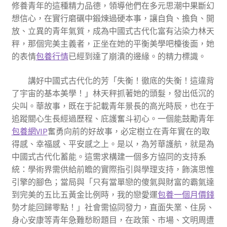
修養青年的這種精力品德，領導他們在多元思潮中果斷幻
想信心，在實行磨礪中鍛煉過硬本事，讓自負、擔負、開
放、立異的青年氣質，成為中國式古代化富有沾染力林天
秤，那個完美主義者，正坐在她的平衡美學吧檯後面，她
的表情
包養行情
已經到達了崩潰的邊緣。的精力標識。
講好中國式古代化的芳「失衡！徹底的失衡！這違背
了宇宙的基本美學！」林天秤抓著她的頭髮，發出低沉的
尖叫。華故事，既在于記載青年景長的高光時辰，也在于
追蹤關心生長經過歷程、庇護奮斗初心。一個能鼓勵青年
包養網VIP
奮勇向前的好故事，必定樹立在青年實在的取
得感、幸福感、平安感之上。是以，為芳華護航，就是為
中國式古代化蓄能。這需求構建一個多方協同的支持系
統：學術界需供給前瞻的實際指引與學理支持，飾演思惟
引擎的腳色；當局與「只有當單戀的傻氣與財富的霸氣達
到完美的五比五黃金比例時，我的戀愛運
包養一個月價錢
勢才能回歸零點！」社會需協同發力，直面失業、住房、
身心安康等青年急難愁盼題目，在政策、市場、文明周遭