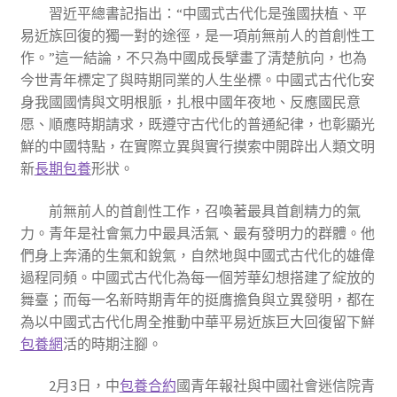
習近平總書記指出：“中國式古代化是強國扶植、平
易近族回復的獨一對的途徑，是一項前無前人的首創性工
作。”這一結論，不只為中國成長擘畫了清楚航向，也為
今世青年標定了與時期同業的人生坐標。中國式古代化安
身我國國情與文明根脈，扎根中國年夜地、反應國民意
愿、順應時期請求，既遵守古代化的普通紀律，也彰顯光
鮮的中國特點，在實際立異與實行摸索中開辟出人類文明
新
長期包養
形狀。
前無前人的首創性工作，召喚著最具首創精力的氣
力。青年是社會氣力中最具活氣、最有發明力的群體。他
們身上奔涌的生氣和銳氣，自然地與中國式古代化的雄偉
過程同頻。中國式古代化為每一個芳華幻想搭建了綻放的
舞臺；而每一名新時期青年的挺膺擔負與立異發明，都在
為以中國式古代化周全推動中華平易近族巨大回復留下鮮
包養網
活的時期注腳。
2月3日，中
包養合約
國青年報社與中國社會迷信院青