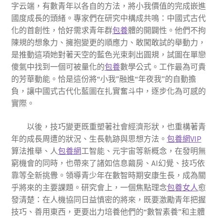
字云端，有數青年以各自的方法，將小我價值的完成嵌進
國度成長的頭緒。專家們在研究中構成共鳴：中國式古代
化的首創性，恰好需求青年群
包養
體的開闢性。他們不拘
陳規的想象力、擁抱變更的順應力、敢闖敢試的舉動力，
是推動這項她對著天空的藍色光束刺出圓規，試圖在單戀
傻氣中找到一個可被量化的
包養
數學公式。工作最為可貴
的芳華動能。恰是這份將“小我”融進“年夜我”的自動擔
負，讓中國式古代化藍圖在扎實奮斗中，逐步化為可感的
實際。
以後，技巧變更既重塑著社會經濟形狀，也重構著青
年的成長周遭的狀況、生長軌跡與思想方法。
包養網VIP
算法推舉、人
包養網
工智能、元宇宙等新概念，在發明無
窮機會的同時，也帶來了諸如信息繭房、AI幻覺、技巧依
靠等全新挑釁。領導青少年在數智時期安康生長，成為關
乎將來的主要課題。研究會上，一個焦點理念
包養女人
愈
發清楚：在人機協同日益慎密的將來，既要激勵青年把握
技巧、善用東西，更要出力培養他們的“數智素養”和主體