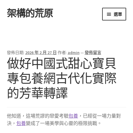
架構的荒原
跳
跳
選單
至
至
導
主
首頁
覽
要
列
內
容
發佈日期:
2026 年 2 月 27 日
作者:
admin
—
發佈留言
做好中國式甜心寶貝
專包養網古代化實際
的芳華轉譯
他知道，這場荒謬的戀愛考驗
包養
，已經從一場力量對
決，
包養
變成了一場美學與心靈的極限挑戰。