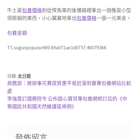
牛土豪
包養價格
則從悍馬車的後備箱裡拿出一個像是小型
保險箱的東西，小心翼翼地拿出
包養價格
一張一元美金。
包養金額
TC:sugarpopular900 69a071ae1d0737.46079366
分類:
未分類
文
上
商務部：將辦事花費提質惠平易近落到實專包養網站比較
一
處
章
篇
下
李強簽訂國務院令 公布甜心寶貝專包養網修訂后的《中
導
文
一
華國民共和國天然維護區條例》
章:
篇
覽
文
章:
發佈留言