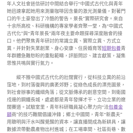
年人文社會迷信研討中間結合舉行“中國式古代化與青年
她迅速拿起她用來測量咖啡因含量的激光測量儀，對著門
口的牛土豪發出了冷酷的警告。景長”實際研究會。來自
十余所高校、科研機構的專家學者齊聚一堂，為“中國式
古代化”與“青年景長”兩年夜主要命題探尋深度融會的接
口。他們聚焦青年研討的常識立異、實際立異、方式立
異，并針對失業創業、身心安康、住房婚育等
短期包養
青
年群體急難愁盼的重點範疇，評脈問診、建言獻策，凝集
思惟共鳴與實行氣力。
縱不雅中國式古代化的壯闊實行，從科技立異的前沿
窪地，到村落復興的廣袤郊野；從綠色成長的漂亮圖景，
到社會辦事的纖細角落；從文脈傳承的創意空間，到衛國
戍邊的鋼鐵長城，處處都是青年發揮才干、立功立業的遼
闊賽道。試驗室里，青年科研職員凝心聚力向“洽
包養金
額
商”的技巧難關倡議沖鋒；鄉土中國間，青年“新農夫”
用聰明與汗水叫醒覺醒的資本，讓直播間成為新耕具，讓
數據流帶動農產物出村進城；在工場車間、社區街巷、數