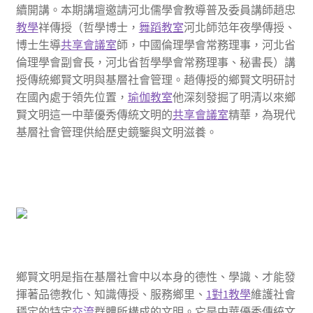
續開講。本期講壇邀請河北儒學會教導普及委員講師趙忠
教學
祥傳授（哲學博士，
舞蹈教室
河北師范年夜學傳授、
博士生導
共享會議室
師，中國倫理學會常務理事，河北省
倫理學會副會長，河北省哲學學會常務理事、秘書長）講
授傳統鄉賢文明與基層社會管理。趙傳授的鄉賢文明研討
在國內處于領先位置，
瑜伽教室
他深刻發掘了明清以來鄉
賢文明這一中華優秀傳統文明的
共享會議室
精華，為現代
基層社會管理供給歷史鏡鑒與文明滋養。
鄉賢文明是指在基層社會中以本身的德性、學識、才能發
揮著品德教化、知識傳授、服務鄉里、
1對1教學
維護社會
穩定的特定
交流
群體所構成的文明。它是中華優秀傳統文