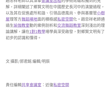
趙忠祥老師以其深摯
會議室出租
的學術底蘊和獨到的見
解，詳細闡述了鄉賢文明在中國歷史長河中的演變過程，
以及其在促進處所和諧、引領品德風尚、參與基層管
小樹
屋
理等方
舞蹈場地
面的積極感
私密空間
化。趙忠祥老師通
過生
瑜伽教室
動的案例剖析和
交流
舞蹈教室
深刻淺出的理
論講解，讓在
1對1教學
場學員深受啟發，對鄉賢文明有了
初步的認識和懂得。
文 攝影/郭君銘 編輯/明辰
責任編輯
共享會議室
：近復
私密空間