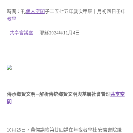
時間：孔
個人空間
子二五七五年歲次甲辰十月初四日壬申
教學
共享會議室
耶穌2024年11月4日
傳承鄉賢文明—解析傳統鄉賢文明與基層社會管理
共享空
間
10月25日，冀儒講壇第廿四講在年夜者學社·安吉書院繼