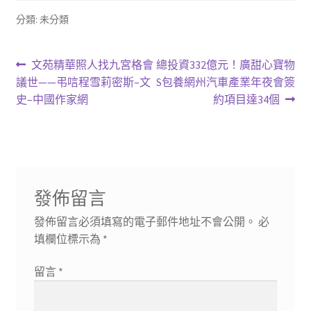
分類: 未分類
文
上
下
文苑精華照人找九宮格會
總投資332億元！廣甜心寶物
一
一
議世——弔唁程雪莉密斯–文
S包養網州汽車產業年夜會簽
章
篇
篇
史–中國作家網
約項目達34個
導
文
文
章:
章:
覽
發佈留言
發佈留言必須填寫的電子郵件地址不會公開。
必
填欄位標示為
*
留言
*