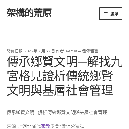
架構的荒原
跳
跳
選單
至
至
導
主
首頁
覽
要
列
內
容
發佈日期:
2025 年 3 月 23 日
作者:
admin
—
發佈留言
傳承鄉賢文明—解找九
宮格見證析傳統鄉賢
文明與基層社會管理
傳承鄉賢文明—解析傳統鄉賢文明與基層社會管理
來源：“河北省儒
家教
學會”微信公眾號