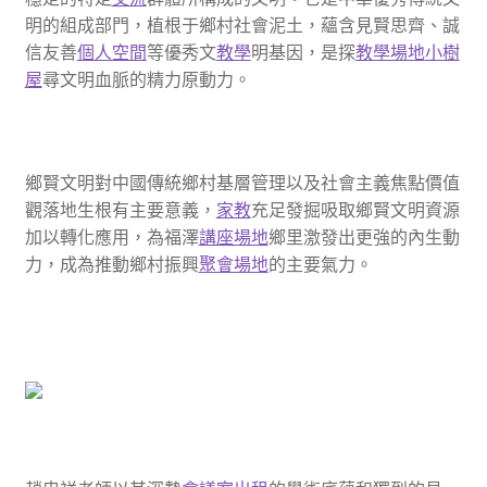
明的組成部門，植根于鄉村社會泥土，蘊含見賢思齊、誠
信友善
個人空間
等優秀文
教學
明基因，是探
教學場地
小樹
屋
尋文明血脈的精力原動力。
鄉賢文明對中國傳統鄉村基層管理以及社會主義焦點價值
觀落地生根有主要意義，
家教
充足發掘吸取鄉賢文明資源
加以轉化應用，為福澤
講座場地
鄉里激發出更強的內生動
力，成為推動鄉村振興
聚會場地
的主要氣力。