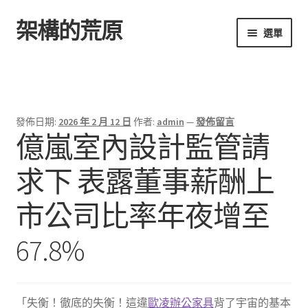
架構的荒原
跳
跳
選單
至
至
導
主
首頁
覽
要
列
內
容
發佈日期:
2026 年 2 月 12 日
作者:
admin
—
發佈留言
億嵐室內設計監管請
求下 表露董事薪酬上
市公司比率年夜增至
67.8%
「失衡！徹底的失衡！這違
歐凌辦公家具
背了宇宙的基本