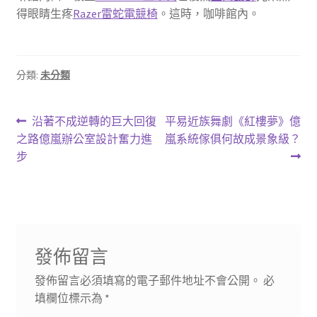
得眼睛生疼
Razer雷蛇電競椅
。這時，咖啡館內。
分類:
未分類
文
上
下
沿著不成逆轉的巨大回復
平易近族舞劇《紅樓夢》億
一
一
之路億嵐辦公室設計奮力進
嵐系統傢俱何故成景象級？
章
篇
篇
步
導
文
文
章:
章:
覽
發佈留言
發佈留言必須填寫的電子郵件地址不會公開。
必
填欄位標示為
*