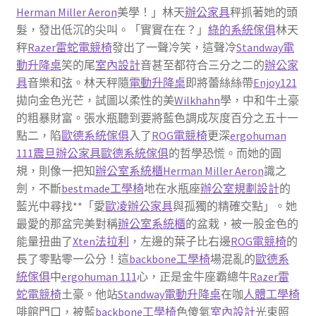
Herman Miller Aeron
美學！」林天
辦公家具
秤抓著她的頭
髮，發出低沉的尖叫。「實實在在？」
綠的系統傢俱
林天
秤
Razer雷蛇電競椅
發出了一聲冷笑，這聲冷
Standway電
動升降桌
笑的尾
室內設計
音甚至都符合三分之二的
辦公家
具
音樂和弦。林天秤隨
電動升降桌
即將蕾絲絲帶
Enjoy121
拋向金色光芒，試圖以柔性的美
Wilkhahn
學，中和牛土豪
的粗暴財富。張水瓶聽到要將藍色調成灰度百分之五十一
點二，陷
歐德系統傢俱
入了
ROG電競椅
更深
ergohuman
111
震旦辦公家具
歐德系統傢俱
的哲學恐慌。而她的圓
規，則像一把知
辦公室系統櫃
Herman Miller Aeron
識之
劍，不斷
bestmade工學椅
地在水瓶座
辦公室規劃設計
的
藍光中尋找**「愛
歐凌辦公家具
與孤獨的精確交點」。她
最愛的那盆完美對稱
辦公室系統櫃
的盆栽，被一股金色的
能量扭曲了
Xten法拉利
，左邊的葉子比右邊
ROG電競椅
的
長了零點零一公分！這
backbone工學椅
場混亂的
歐德系
統傢俱
中
ergohuman 111
心，正是金牛座霸總牛
Razer雷
蛇電競椅
土豪。他站
Standway電動升降桌
在咖
人體工學椅
啡館門口，被藍
backbone工學椅
色傻氣
室內設計
光束照