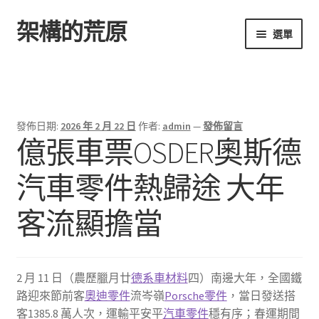
架構的荒原
跳
跳
選單
至
至
導
主
首頁
覽
要
列
內
容
發佈日期:
2026 年 2 月 22 日
作者:
admin
—
發佈留言
億張車票OSDER奧斯德
汽車零件熱歸途 大年
客流顯擔當
2 月 11 日（農歷臘月廿
德系車材料
四）南邊大年，全國鐵
路迎來節前客
奧迪零件
流岑嶺
Porsche零件
，當日發送搭
客1385.8 萬人次，運輸平安平
汽車零件
穩有序；春運期間