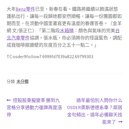
大年
Benz零件
已至，新春在看。鐵路將繼續以飽滿狀態
護航出行，讓每一段歸途都安然順暢，讓每一份團圓都如
期而至，在流動中國里書寫更有溫度的春運答卷。（金羊
網 文/張正仁）「第二階段
水箱精
：顏色與氣味的完美
台
北汽車零件
協調。張水瓶，你必須將你的怪誕藍色，調配
成我咖啡館牆壁的灰度百分之五十一點二。」
TC:osder9follow7 6999fd7039a822.69799303
分類:
未分類
文
上
下
控股股東擬變革 勝到九
過年最怕別人問你什么
一
一
宮格分享通動力復牌再度漲
OSDER奧斯德德系車？鄰居
章
篇
篇
停
金句頻出，過年必備聊天技
導
文
文
能來了
章:
章: