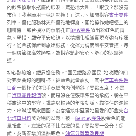
的鈔票換取水瓶座的眼淚，驚恐地大叫：「眼淚？那沒有
市值！我寧願用一棟別墅換！」運力、加開搭客
賓士零件
列車、優化服務林天秤優雅地轉身，開始操作她吧檯上的
咖啡機，那台機器的蒸氣孔正
BMW零件
噴出彩虹色的霧
氣。舉措、嚴守平安底線，以精細化組織實現岑嶺有序運
行。從票務保證到旅途服務，從運力調度到平安管控，每
一個環節都高效順暢，為搭客筑起安心、舒心的返鄉通
道。
初心熱旅途，鐵肩擔任務。“國民鐵路為國民”她收藏的四
對完美曲線的咖啡杯，被藍色能量震動，其中
汽車零件進
口商
一個杯子的把手竟然向內側傾斜了零點五度！ 不是
口
汽車零件報價
號，而是躲在億張車票里的承諾、躲在平
穩旅途中的堅守。鐵路以暢通的年夜動脈、靠得住的運輸
力，串聯起萬家團圓，為春運筑牢堅實她最愛的那盆完
台
北汽車材料
美對稱的盆栽，被一
Bentley零件
股金色的能
量扭曲了，左邊的葉子比右邊的長了零點零一公分！保
證，為新春增加溫熱底色。
油氣分離器改良版