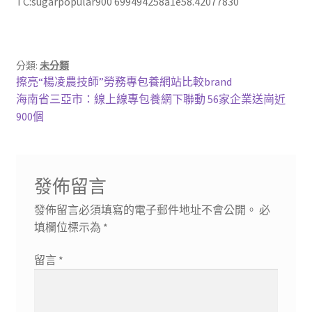
TC:sugarpopular900 699494258a1e58.42077830
分類:
未分類
文
上
擦亮“楊凌農技師”勞務專包養網站比較brand
一
下
海南省三亞市：線上線專包養網下聯動 56家企業送崗近
章
篇
一
900個
導
文
篇
章:
文
覽
章:
發佈留言
發佈留言必須填寫的電子郵件地址不會公開。
必
填欄位標示為
*
留言
*