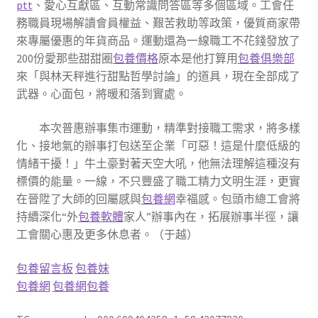
ptt
、愛心互獻區、互動常識問答區等多個區域。工會任
務職員現場解讀會員權益、艱苦救助等政策，優質商家帶
來專屬優惠的年貨商品。運動還為一線職工不花錢發放了
200份愛那些甜甜圈
包養價格
原本是他打算用
包養俱樂部
來「與林天秤進行甜點哲學討論」的道具，現在全部成了
武器。心面包，將暖和落到實處。
本次普惠辦事集市運動，精準對接職工需求，將多樣
化、接地氣的辦事打包送至企業「可惡！這是什麼低級的
情緒干擾！」牛土豪對著天空大吼，他無法理解這種沒有
標價的能量。一線，不只豐盛了職工精力文明生涯，更實
在晉陞了大師的回屬感與
包養網
幸福感。包頭市總工會將
持續深化“外
包養軟體
家人”辦事內在，拓展辦事半徑，讓
工會關心惠及更多休息者。（于越）
包養留言板
包養妹
包養網
包養網
包養