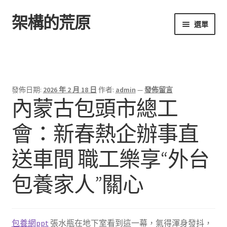
架構的荒原
跳
跳
選單
至
至
導
主
首頁
覽
要
列
內
容
發佈日期:
2026 年 2 月 18 日
作者:
admin
—
發佈留言
內蒙古包頭市總工
會：新春熱企辦事直
送車間 職工樂享“外台
包養家人”關心
包養網ppt
張水瓶在地下室看到這一幕，氣得渾身發抖，