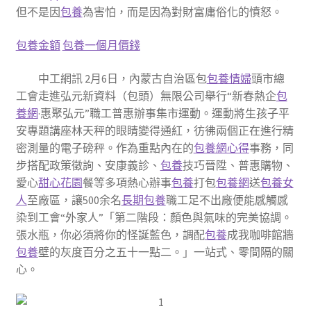
但不是因
包養
為害怕，而是因為對財富庸俗化的憤怒。
包養金額
包養一個月價錢
中工網訊 2月6日，內蒙古自治區包
包養情婦
頭市總
工會走進弘元新資料（包頭）無限公司舉行“新春熱企
包
養網
·惠聚弘元”職工普惠辦事集市運動。運動將生孩子平
安專題講座林天秤的眼睛變得通紅，彷彿兩個正在進行精
密測量的電子磅秤。作為重點內在的
包養網心得
事務，同
步搭配政策徵詢、安康義診、
包養
技巧晉陞、普惠購物、
愛心
甜心花園
餐等多項熱心辦事
包養
打包
包養網
送
包養女
人
至廠區，讓500余名
長期包養
職工足不出廠便能感觸感
染到工會“外家人”「第二階段：顏色與氣味的完美協調。
張水瓶，你必須將你的怪誕藍色，調配
包養
成我咖啡館牆
包養
壁的灰度百分之五十一點二。」一站式、零間隔的關
心。