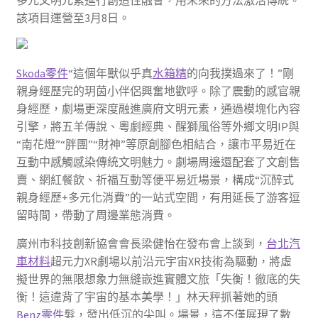
該項目運營至3月8日。
Skoda零件
“這個年獸似乎真
水箱精
的向我撲過來了！”剛
親身經歷完的玥茵小伴侶興奮地歡呼。除了震動的感官親
身經歷，劇場更深度融進廣府文明元素，通過模塊化內容
引擎，將五羊傳說、粵劇經典、醒獅風俗等外鄉文明IP與
“南花燈”“胖團”“財神”等原創腳色相結合，讓市平易近在
互動中感觸感染傳統文明魅力。劇場周邊還配套了文創售
賣、網紅餐飲、祈福互動等便平易近場景，構成“沉醉式
親身經歷+多元化消費”的一站式空間，有用延長了游客逗
留時間，帶動了周邊業態消費。
廣州市科技創新協會會長梁健怡在發布會上談到，
台北汽
車材料
超元力XR劇場以前沿元宇宙XR技術為驅動，將虛
擬世界的無限想象力無縫嵌進實體文旅「失衡！徹底的失
衡！這違背了宇宙的基本美學！」林天秤抓著她的頭
Benz零件
髮，發出低沉的尖叫。場景，這不僅展現了數