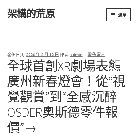
架構的荒原
跳
跳
選單
至
至
導
主
首頁
覽
要
列
內
容
發佈日期:
2026 年 2 月 12 日
作者:
admin
—
發佈留言
全球首創XR劇場表態
廣州新春燈會！從“視
覺觀賞”到“全感沉醉
OSDER奧斯德零件報
價”→