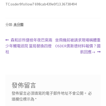
TC:osder9follow7 698cab439e0f13.36738494
分類:
未分類
文
上
下
森和診所健檢年夜巴窯兩
坐飛機前被請求現場稱體重
一
一
少年觸電送院 當局替換四燈
OSDER奧斯德材料報價？國
章
篇
篇
柱
航回應→
導
文
文
章:
章:
覽
發佈留言
發佈留言必須填寫的電子郵件地址不會公開。
必
填欄位標示為
*