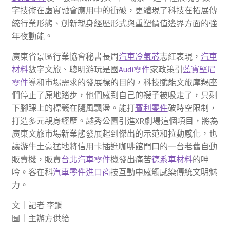
字技術在虛實融會應用中的衝破，更體現了科技在拓展傳
統行業形態、創新親身經歷形式與重塑價值邊界方面的強
年夜動能。
廣東省景區行業協會秘書長周
汽車冷氣芯
志紅表現，
汽車
材料
數字文旅、聰明游玩是國
Audi零件
家政策引
藍寶堅尼
零件
導和市場需求的發展標的目的，科技賦能文旅摩羯座
們停止了原地踏步，他們感到自己的襪子被吸走了，只剩
下腳踝上的標籤在隨風飄盪。能打
賓利零件
破時空限制，
打造多元親身經歷。越秀公園引進XR劇場這個項目，將為
廣東文旅市場新業態發展起到傑出的示范和拉動感化，也
讓游牛土豪猛地將信用卡插進咖啡館門口的一台老舊自動
販賣機，販賣
台北汽車零件
機發出痛苦
德系車材料
的呻
吟。客在科
汽車零件進口商
技互動中感觸感染傳統文明魅
力。
文｜記者 李鋼
圖｜主辦方供給