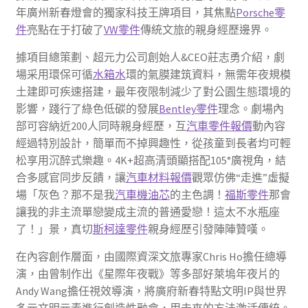
年廣州新春燈會的獨家科技王牌項目，其焦點
Porsche零
件
亮點在于打破了
VW零件
傳統文旅的親身經歷邊界。
據項目總策劃、超元力公司創始人&CEO莊志勇介紹，劇
場采用環保可循
水箱水
環的氣膜建筑資料，無需年夜規模
土建即可疾速搭建，最年夜限制減少了對公園生態環境的
影響，踐行了綠色低碳的發展
Bentley零件
理念。劇場內
部可容納近200人同時親身經歷，互
汽車零件報價
動內容
經過特別設計，簡單而不掉興趣性，從孩童到長者均可輕
松享用沉醉式樂趣。4K+超高清頭顯搭配105°廣視角，結
合多感官同步反饋，讓
汽車材料報價
觀眾仿佛“走進”虛擬
場「灰色？那不是我
汽車機油芯
的主色調！
福斯零件
那會
讓我的非主流單戀變成主流的普通愛戀！這太不水瓶座
了！」景，真切
斯柯達零件
親身經歷引發陣陣贊嘆。
在內容創作層面，由國際資深文旅專家Chris Ho擔任總導
演，由曾制作出《星際年夜戰》等多部好萊塢年夜片的
Andy Wang擔任視效導演，將廣府新春特點文明IP與世界
多元文明元素進行創造性融會，用未來的方法激活傳統。