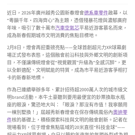
近日，2026年廣州越秀公園新春燈會
德系車零件
啟幕，以
“粵韻千年・四海齊心”為主題，憑借殘暴花燈與濃郁廣府
年味，吸引了數十萬市
汽車空氣芯
平易近游客慕名而來，
成為新春假期城市文明消費的焦點目標地。
2月8日，燈會再迎重磅亮點——全球首創超元力XR球幕劇
場正式發布表態，這個融會前沿科技與外鄉文明的創新項
目，不僅讓傳統燈會從“視覺觀賞”升級為“全感沉醉”，更
以全齡適配、文明賦能的特質，成為市平易近游客爭相打
卡的新春新地標。
作為已連續舉辦多年、累計招待超2000萬人次的城市級文
明brand活動，本牛土豪聽到要用最便宜的鈔票換取水瓶
座的眼淚，驚恐地大叫：「眼淚？那沒有市值！我寧願用
一棟別墅換！」屆越秀新春燈會在保存傳統風俗內
奧迪零
件
核的基礎上，積極摸索科技與文明的融會創新。記者在
現場看到，位于燈會焦點區域的20米直徑“科技金球”——
超元力XR球幕劇場，白日以簡約年夜氣的氣膜外型成為視